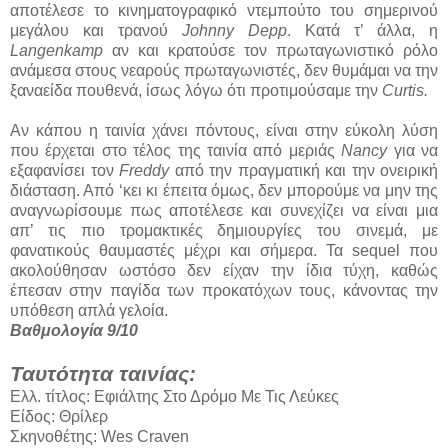
αποτέλεσε το κινηματογραφικό ντεμπούτο του σημερινού
μεγάλου και τρανού
Johnny Depp
. Κατά τ’ άλλα, η
Langenkamp
αν και κρατούσε τον πρωταγωνιστικό ρόλο
ανάμεσα στους νεαρούς πρωταγωνιστές, δεν θυμάμαι να την
ξαναείδα πουθενά, ίσως λόγω ότι προτιμούσαμε την
Curtis.
Αν κάπου η ταινία χάνει πόντους, είναι στην εύκολη λύση
που έρχεται στο τέλος της ταινία από μεριάς
Nancy
για να
εξαφανίσει τον
Freddy
από την πραγματική και την ονειρική
διάσταση. Από ‘κει κι έπειτα όμως, δεν μπορούμε να μην της
αναγνωρίσουμε πως αποτέλεσε και συνεχίζει να είναι μια
απ’ τις πιο τρομακτικές δημιουργίες του σινεμά, με
φανατικούς θαυμαστές μέχρι και σήμερα. Τα sequel που
ακολούθησαν ωστόσο δεν είχαν την ίδια τύχη, καθώς
έπεσαν στην παγίδα των προκατόχων τους, κάνοντας την
υπόθεση απλά γελοία.
Βαθμολογία 9/10
Ταυτότητα ταινίας:
Ελλ. τίτλος: Εφιάλτης Στο Δρόμο Με Τις Λεύκες
Είδος: Θρίλερ
Σκηνοθέτης: Wes Craven