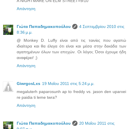
A NIGHTMARE ON ELM STREET=9/10
Απάντηση
Γιώτα Παπαδημακοπούλου
4 Σεπτεμβρίου 2010 στις
8:36 μ.μ.
@ Monkey D. Luffy είναι από τις ταινίες που αγαπώ
ιδιαίτερα και θα έλεγα ότι είναι και μέσα στην δεκάδα των
αγαπημένων όλων των εποχών. Οι λόγοι; Όσοι έχουμε ήδη
αναφέρει! ;)
Απάντηση
GiwrgosLxs
19 Μαΐου 2011 στις 5:24 μ.μ.
megaluterh paparosunh ap to freddy vs. jason den uparxei
re paidia ti leme twra?
Απάντηση
Γιώτα Παπαδημακοπούλου
20 Μαΐου 2011 στις
9:07 π.μ.