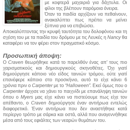
με κοφτερά μαχαιριά για δάχτυλα. Οι
φίλοι της βλέπουν παρόμοια όνειρα.
Όταν τα παιδία αρχίζουν να πεθαίνουν,
ανακαλύπτει πως πρέπει να μείνει
ξύπνια για να επιβιώσει.
Αποκαλύπτοντας την κρυφή ταυτότητα του δολοφόνου και τη
σχέση του με τα παιδία του δρόμου με τις Λευκές η
Nancy
θα
καταφέρει να τον φέρει στον πραγματικό κόσμο.
Προσωπική άποψη:
Ο
Craven
θεωρήθηκε κατά το παρελθόν ένας απ’ τους πιο
χαρισματικούς και δημιουργικούς σκηνοθέτες. Όχι γιατί
δημιούργησε κάποιο νέο είδος ταινιών τρόμου, ούτε γιατί
επανέφερε κάποιο στο προσκήνιο, αυτό το είχε κάνει 6
χρόνια πριν ο
Carpenter
με το
“Halloween”.
Εκεί όμως που ο
Carpenter
άρχισε να χάνει το παιχνίδι με επανάληψη ταινιών
όπου ο
Myers
μας είχε κάνει να πιστεύουμε πως είχε τον
απέθαντο, ο
Craven
δημιούργησε έναν αντιήρωα εντελώς
διαφορετικό. Έναν αντιήρωα που δεν αναστήθηκε κατά
περίεργο τρόπο με σάρκα και οστά, αλλά που αναγεννήθηκε
μέσα από τους εφιάλτες των νεαρών θυμάτων του.