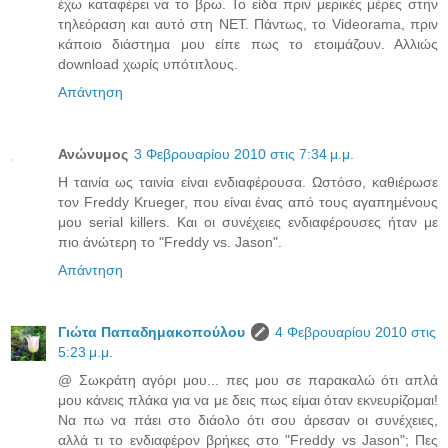
έχω καταφέρει να το βρω. Το είδα πριν μερικές μέρες στην
τηλεόραση και αυτό στη ΝΕΤ. Πάντως, το Videorama, πριν
κάποιο διάστημα μου είπε πως το ετοιμάζουν. Αλλιώς
download χωρίς υπότιτλους.
Απάντηση
Ανώνυμος
3 Φεβρουαρίου 2010 στις 7:34 μ.μ.
Η ταινία ως ταινία είναι ενδιαφέρουσα. Ωστόσο, καθιέρωσε
τον Freddy Krueger, που είναι ένας από τους αγαπημένους
μου serial killers. Και οι συνέχειες ενδιαφέρουσες ήταν με
πιο άνώτερη το "Freddy vs. Jason".
Απάντηση
Γιώτα Παπαδημακοπούλου
4 Φεβρουαρίου 2010 στις
5:23 μ.μ.
@ Σωκράτη αγόρι μου... πες μου σε παρακαλώ ότι απλά
μου κάνεις πλάκα για να με δεις πως είμαι όταν εκνευρίζομαι!
Να πω να πάει στο διάολο ότι σου άρεσαν οι συνέχειες,
αλλά τι το ενδιαφέρον βρήκες στο "Freddy vs Jason"; Πες