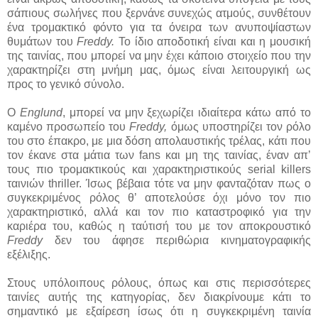
σάπιους σωλήνες που ξερνάνε συνεχώς ατμούς, συνθέτουν
ένα τρομακτικό φόντο για τα όνειρα των ανυποψίαστων
θυμάτων του
Freddy.
Το ίδιο αποδοτική είναι και η μουσική
της ταινίας, που μπορεί να μην έχει κάποιο στοιχείο που την
χαρακτηρίζει στη μνήμη μας, όμως είναι λειτουργική ως
προς το γενικό σύνολο.
Ο
Englund
, μπορεί να μην ξεχωρίζει ιδιαίτερα κάτω από το
καμένο προσωπείο του
Freddy,
όμως υποστηρίζει τον ρόλο
του στο έπακρο, με μια δόση απολαυστικής τρέλας, κάτι που
τον έκανε στα μάτια των fans και μη της ταινίας, έναν απ’
τους πιο τρομακτικούς και χαρακτηριστικούς serial killers
ταινιών thriller. Ίσως βέβαια τότε να μην φανταζόταν πως ο
συγκεκριμένος ρόλος θ’ αποτελούσε όχι μόνο τον πιο
χαρακτηριστικό, αλλά και τον πιο καταστροφικό για την
καριέρα του, καθώς η ταύτισή του με τον αποκρουστικό
Freddy
δεν του άφησε περιθώρια κινηματογραφικής
εξέλιξης.
Στους υπόλοιπους ρόλους, όπως και στις περισσότερες
ταινίες αυτής της κατηγορίας, δεν διακρίνουμε κάτι το
σημαντικό με εξαίρεση ίσως ότι η συγκεκριμένη ταινία