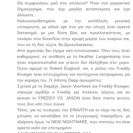
Θα συμφωνήσω μαζί σου απόλυτα!! Ήταν ένα τρομακτικό
δημιούργημα, που είχε μεγάλη ανταπόκριση και έχει
άλλωστε...
Καλοσκηνοθετημένο, με την κατάλληλη μουσική
υπόκρουση, με ειδικά εφέ που για την εποχή ήταν αρκετά
δαπανηρά, με μια δόση βίας και προκλητικότητας, με
σενάριο που δυεισδύει στην κρυφή μαγεία των ονείρων και,
που αν τη δεις νύχτα, θα βρυκολακιάσεις.
Από ερμηνείες δεν είχαμε κάτι εντυπωσιακό. Όλοι τους ήταν
καθημερινοί, σε αντίθεση με τη Heather Langenkamp που
ήταν σιγανοπαπαδιά και γι'αυτό δεν εξελίχθηκε στο χώρο.
Όσον αφορά το Robert Englund, ναι, ο ρόλος του Freddy
Krueger ήταν επιτυχημένος και ταυτόχρονα καταραμένος για
την καριέρα του. Ο Johnny Depp αγνώριστος.
Σχετικά με τη διαμάχη Jason Voorhees και Freddy Krueger,
σίγουρα κερδίζει ο Freddy για πολλούς λόγους και αν
έκαναν το FREDDY VS. JASON ήταν διότι πάντα αυτούς
τους δυο κάτι τους ένωνε.
Τέλος, για τις συνέχειες του ΕΦΙΑΛΤΗ και εν τάχει να τις δεις
μπορείς να καταλάβεις ότι το (συγγνώμη) παραχέζουν, με
εξαίρεση όμως το NEW NIGHTMARE, που πιστεύω ότι είναι
αρκετά καλό και υποτιμημένο.