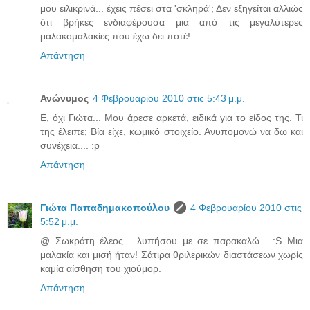
μου ειλικρινά... έχεις πέσει στα 'σκληρά'; Δεν εξηγείται αλλιώς
ότι βρήκες ενδιαφέρουσα μια από τις μεγαλύτερες
μαλακομαλακίες που έχω δει ποτέ!
Απάντηση
Ανώνυμος
4 Φεβρουαρίου 2010 στις 5:43 μ.μ.
Ε, όχι Γιώτα... Μου άρεσε αρκετά, ειδικά για το είδος της. Τι
της έλειπε; Βία είχε, κωμικό στοιχείο. Ανυπομονώ να δω και
συνέχεια.... :p
Απάντηση
Γιώτα Παπαδημακοπούλου
4 Φεβρουαρίου 2010 στις
5:52 μ.μ.
@ Σωκράτη έλεος... λυπήσου με σε παρακαλώ... :S Μια
μαλακία και μισή ήταν! Σάτιρα θριλερικών διαστάσεων χωρίς
καμία αίσθηση του χιούμορ.
Απάντηση