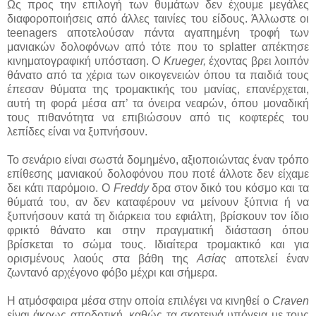
Ως προς την επιλογή των θυμάτων δεν έχουμε μεγάλες
διαφοροποιήσεις από άλλες ταινίες του είδους. Άλλωστε οι
teenagers αποτελούσαν πάντα αγαπημένη τροφή των
μανιακών δολοφόνων από τότε που το splatter απέκτησε
κινηματογραφική υπόσταση. Ο
Krueger,
έχοντας βρει λοιπόν
θάνατο από τα χέρια των οικογενειών όπου τα παιδιά τους
έπεσαν θύματα της τρομακτικής του μανίας, επανέρχεται,
αυτή τη φορά μέσα απ’ τα όνειρα νεαρών, όπου μοναδική
τους πιθανότητα να επιβιώσουν από τις κοφτερές του
λεπίδες είναι να ξυπνήσουν.
Το σενάριο είναι σωστά δομημένο, αξιοποιώντας έναν τρόπο
επίθεσης μανιακού δολοφόνου που ποτέ άλλοτε δεν είχαμε
δει κάτι παρόμοιο. Ο
Freddy
δρα στον δικό του κόσμο και τα
θύματά του, αν δεν καταφέρουν να μείνουν ξύπνια ή να
ξυπνήσουν κατά τη διάρκεια του εφιάλτη, βρίσκουν τον ίδιο
φρικτό θάνατο και στην πραγματική διάσταση όπου
βρίσκεται το σώμα τους. Ιδιαίτερα τρομακτικό και για
ορισμένους λαούς στα βάθη της
Ασίας
αποτελεί έναν
ζωντανό αρχέγονο φόβο μέχρι και σήμερα.
Η ατμόσφαιρα μέσα στην οποία επιλέγει να κινηθεί ο
Craven
είναι άκρως αποδοτική, καθώς τα σκοτεινά υπόγεια με τους