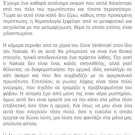
Έχουμε ένα καθαρά αυτόνομο sequel που απλά δανείστηκε
από τον τίτλο του πρωτότυπου και τίποτα περισσότερο.
Τώρα αν αυτό είναι καλό δεν ξέρω, καθώς στην προκειμένη
περίπτωση, η θεματολογία ξεφεύγει από το μεταφυσικό και
ασχολείται με την μετεμψύχωση, θέμα το οποίο επίσης είναι
χιλοειπωμένο.
Η κάμερα περνάει από τα χέρια του
Gore Verbinski
στον ίδιο
τον
Nakata
. Κι αν αυτό θα μπορούσε να είναι ένα θετικό
στοιχείο, τελικά αποδεικνύεται ένα τεράστιο λάθος. Όχι γιατί
ο
Nakata
δεν είναι ένας καλός σκηνοθέτης, αλλά γιατί
θέλοντας να διαφοροποιήσει την αρχική ιδέα, καταλήγει σε
κάτι άκαιρο και που δεν συμβαδίζει με το αμερικανικό
πρωτότυπο. Επιπλέον, οι γωνίες λήψεις είναι τόσο πολύ
γνώριμες, που σχεδόν σε τρομάζει η προβλεψιμότητα του
φόβου. Η ιστορία έχει από μόνη της έναν αέρα μυστηρίου,
όμως αυτό δεν είναι αρκετό για να την κάνει στα μάτια τόσο
επιβλητική όσο ήταν η αρχική. Και ίσως να μην είναι όλα
αυτά που ενοχλούν τόσο πολύ, όσο η ευκολία η οποία
έρχεται να δώσει λύση, μια λύση που φαντάζει στα μάτια μας
απόλυτα αστεία.