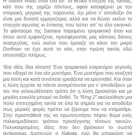
Η
Naomi Watts
είναι ένα απ’ τα θετικά στοιχεία της ταινίας,
κάτι που της χαρίζει πόντους, αφού καταφέρνει με την
στοργική, μητρική της παρουσία, όχι μόνο ν’ αποδείξει ότι
είναι μια δυνατή ερμηνεύτρια, αλλά και να δώσει εκείνο το
στοιχείο αγωνίας κι έντασης που λείπει απ’ το όλο σκηνικό.
Το φάντασμα της
Samara
παραμένει τρομακτικό όταν και
όπου αυτό εμφανίζεται, προσφέροντάς μας κάποιες δόσεις
ανατριχίλας, ενώ εκείνο που έμοιαζε να κάνει τον μικρό
Dorfman
να έχει αυτό το κάτι, στην πρώτη ταινία, εδώ
απουσιάζει πλήρως.
Ίδια ιδέα, ίδια κίνηση! Ένα τρομακτικό εναρκτήριο γεγονός
που οδηγεί σε ένα νέο μυστήριο. Ένα μυστήριο που αναζητά
μια λύση και κατά συνέπεια χρειάζεται να ερευνηθεί. Και όταν
η λύση έρχεται τα πάντα ανατρέπονται για ν’ αποδείξουν με
τον πιο γελοιωδέστατο τρόπο ότι η λύση βρισκόταν και με
μεγάλη ευκολία μπορεί να δοθεί. Το
“Ring 2”
ακολούθησε μια
πολύ επιτυχημένη ταινία σε όλα τα σημεία για να αποδείξει
πως μερικές φορές πρέπει να ξέρουμε που να σταματάμε.
Στην προσπάθειά της να πρωτοτυπήσει πέφτει θύμα ενός
παλαιομοδίτικου τρόπου προσέγγισης τέτοιων ταινιών.
Πολυκαιρισμένες ιδέες που δεν βρίσκουν το σωστό
αντίκρισμα. Δυστυχώς ο
Nakata
, ενώ θα μπορούσε να