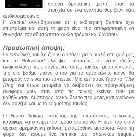
παίρνει δραματική τροπή, όταν τα
στοιχεία σε ένα έγκλημα θυμίζουν κάτι
απόκοσμα οικείο.
Η
Rachel
συνειδητοποιεί ότι η εκδικητική
Samara
έχει
επιστρέψει και αυτή τη φορά είναι πιο αποφασισμένη να
συνεχίσει τον αδυσώπητο κύκλο τρόμου και θανάτου.
Προσωπική άποψη:
Οι
Ιαπωνικές
ταινίες έχουν εισβάλει για τα καλά στη ζωή μας
και το
Hollywood
ελλείψει φαντασίας και νέων ιδεών,
ανακυκλώνει τις εισαγόμενες αυτές ταινίες, μετατρέποντάς
της στο βαθμό εκείνο όπου για το αμερικάνικο κοινό θα
μπορούν να είναι πιο εύπεπτες. Μια απ’ αυτές ήταν το
“The
Ring”
και όπως μπορείτε να διαβάσετε σε προηγούμενη
αναφορά μου, ήταν από τις ταινίες εκείνες που με
καθήλωσαν. Δυστυχώς, αν και δεν το περίμενα, κάτι ανάλογο
δεν συνέβη και με το sequel της ταινίας.
Ο
Hideo Nakata
, πατέρας της πρωτότυπης τριλογίας,
κατάφερε να σπείρει τον τρόμο στο κοινό. Η ιδέα του στην
αρχική αμερικάνικη έκδοση μεταφέρθηκε αυτούσια. Αυτή τη
φορά, δεν έχουμε ένα remake του ιαπωνικού sequel.