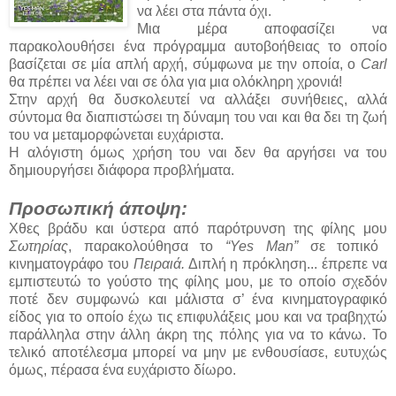
να λέει στα πάντα όχι.
Μια μέρα αποφασίζει να
παρακολουθήσει ένα πρόγραμμα αυτοβοήθειας το οποίο
βασίζεται σε μία απλή αρχή, σύμφωνα με την οποία, ο
Carl
θα πρέπει να λέει ναι σε όλα για μια ολόκληρη χρονιά!
Στην αρχή θα δυσκολευτεί να αλλάξει συνήθειες, αλλά
σύντομα θα διαπιστώσει τη δύναμη του ναι και θα δει τη ζωή
του να μεταμορφώνεται ευχάριστα.
Η αλόγιστη όμως χρήση του ναι δεν θα αργήσει να του
δημιουργήσει διάφορα προβλήματα.
Προσωπική άποψη:
Χθες βράδυ και ύστερα από παρότρυνση της φίλης μου
Σωτηρίας
, παρακολούθησα το
“Yes
Man”
σε τοπικό
κινηματογράφο του
Πειραιά.
Διπλή η πρόκληση... έπρεπε να
εμπιστευτώ το γούστο της φίλης μου, με το οποίο σχεδόν
ποτέ δεν συμφωνώ και μάλιστα σ’ ένα κινηματογραφικό
είδος για το οποίο έχω τις επιφυλάξεις μου και να τραβηχτώ
παράλληλα στην άλλη άκρη της πόλης για να το κάνω. Το
τελικό αποτέλεσμα μπορεί να μην με ενθουσίασε, ευτυχώς
όμως, πέρασα ένα ευχάριστο δίωρο.