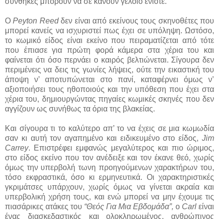
συνθήκες μπορούν να σε κάνουν γελοίο ενίοτε.
Ο
Peyton Reed
δεν είναι από εκείνους τους σκηνοθέτες που
μπορεί κανείς να ισχυριστεί πως έχει σε υπόληψη. Ωστόσο,
το κωμικό είδος είναι εκείνο που πειραματίζεται από τότε
που έπιασε για πρώτη φορά κάμερα στα χέρια του και
φαίνεται ότι όσο περνάει ο καιρός βελτιώνεται. Σίγουρα δεν
περιμένεις να δεις τις γωνίες λήψεις, ούτε την εικαστική του
άποψη ν’ αποτυπώνεται στο πανί, καταφέρνει όμως ν’
αξιοποιήσει τους ηθοποιούς και την υπόθεση που έχει στα
χέρια του, δημιουργώντας πηγαίες κωμικές σκηνές που δεν
αγγίζουν ως συνήθως τα όρια της βλακείας.
Και σίγουρα τι το καλύτερο απ’ το να έχεις σε μια κωμωδία
σαν κι αυτή τον αγαπημένο και ειδικευμένο στο είδος,
Jim
Carrey
. Επιστρέφει εμφανώς μεγαλύτερος και πιο ώριμος,
στο είδος εκείνο που τον ανέδειξε και τον έκανε θεό, χωρίς
όμως την υπερβολή τωνη προηγούμενων χαρακτήρων του,
τόσο εκφραστικά, όσο κι ερμηνευτικά. Οι χαρακτηριστικές
γκριμάτσες υπάρχουν, χωρίς όμως να γίνεται ακραία και
υπερβολική χρήση τους, και ενώ μπορεί να μην έχουμε τις
πιασάρικες ατάκες του
“Θεός Για Μια Εβδομάδα”,
ο
Carl
είναι
ένας διασκεδαστικός και ολοκληρωμένος, ανθρώπινος