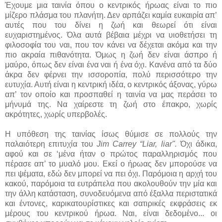
Έχουμε μια ταινία όπου ο κεντρικός ήρωας είναι το πιο
μίζερο πλάσμα του πλανήτη. Δεν αρπάζει καμία ευκαιρία απ’
αυτές που του δίνει η ζωή και θεωρεί ότι είναι
ευχαριστημένος. Όλα αυτά βέβαια μέχρι να υιοθετήσει τη
φιλοσοφία του ναι, που τον κάνει να δέχεται ακόμα και την
πιο ακραία πιθανότητα. Όμως η ζωή δεν είναι άσπρο ή
μαύρο, όπως δεν είναι ένα ναι ή ένα όχι. Κανένα από τα δύο
άκρα δεν φέρνει την ισσοροπία, πολύ περισσότερο την
ευτυχία. Αυτή είναι η κεντρική ιδέα, ο κεντρικός άξονας, γύρω
απ’ τον οποίο και προσπαθεί η ταινία να μας περάσει το
μήνυμά της. Να χαίρεστε τη ζωή στο έπακρο, χωρίς
ακρότητες, χωρίς υπερβολές.
Η υπόθεση της ταινίας ίσως θύμισε σε πολλούς την
παλαιότερη επιτυχία του
Jim Carrey “Liar,
liar".
Όχι άδικα,
αφού και σε ‘μένα ήταν ο πρώτος παραλληρισμός που
πέρασε απ’ το μυαλό μου. Εκεί ο ήρωας δεν μπορούσε να
πει ψέματα, εδώ δεν μπορεί να πει όχι. Παρόμοια η αρχή του
κακού, παρόμοια τα ευτράπελα που ακολουθούν την μία και
την άλλη κατάσταση, συνοδευόμενα από έξαλλα περιστατικά
και έντονες, καρικατουρίστικες και σατιρικές εκφράσεις εκ
μέρους του κεντρικού ήρωα. Ναι, είναι δεδομένο... οι