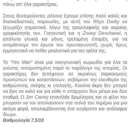
πάνω απ’ όλα χαρακτήρας.
Στους δευτερεύοντες ρόλους έχουμε επίσης πολύ καλές και
διασκεδαστικές παρουσίες, με αυτή του
Rhys Darby
να
ξεχωρίζει σημαντικά, λόγω της τραγελαφικής και ακραίας
γραφικότητάς του. Γοητευτική και η
Zooey Deschanel
, η
απόλυτα γλυκιά και γήινη, τρελαμένη ύπαρξη, για να
ονομάσουμε τον έρωτα του πρωταγωνιστή, χωρίς όμως
ερμηνευτικά να πείθει ρεαλιστικά για την τρέλα της.
Το
“Yes Man”
είναι μια οικογενειακή κωμωδία για όλα τα
γούστα, ισσοροπημένη παρά το παράλογο της ιστορίας. Οι
χαρακτήρες δεν ξεπέφτουν σε ακραίους σαρκασμούς
προσώπων και καταστάσεων, σεβόμενοι την ελευθερία της
ανθρώπινης σκέψης κι επιλογής. Κανένα άκρο δεν μπορεί
να βγει σε καλό και για κάθε τι υπάρχουν δυο μέτρα και δυο
σταθμά. Ο
Jim Carrey
επανήλθε δριμύτερος και οι φίλοι του
μπορούν να τον απολαύσουν στα παλιά του λημέρια για μια
ακόμα φορά, απολαμβάνοντας ένα ευχάριστο και ανάλαφρο
δίωρο.
Βαθμολογία 7,5/10