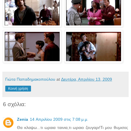
Γιώτα Παπαδημακοπούλου
at
Δευτέρα, Απριλίου 13, 2009
Κοινή χρήση
6 σχόλια:
Zenia
14 Απριλίου 2009 στις 7:08 μ.μ.
Θα κλαψω...τι ωραια ταινια,τι ωραιο ζευγαρι!Τι μου θυμισες