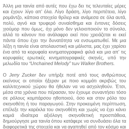
Άλλη μια ταινία από αυτές που έχω δει τις τελευταίες μέρες
και έχουν λίγο απ’ όλα. Λίγο δράση, λίγο περιπέτεια, λίγο
ρομάντζο, κάποια στοιχεία θρίλερ και ανάμεσα σε όλα αυτά,
πολύ, αγνό και τρυφερό συναίσθημα και έντονες δόσεις
χιούμορ που όμως, όχι μόνο δεν γελοιοποιούν το σύνολο,
αλλά το κάνουν πιο ανάλαφρο εκεί που χρειάζεται κι εκεί
πάντα όπου έχει την δυνατότητα να ενσωματωθεί. Με μια
λέξη η ταινία είναι απολαυστική και μάλιστα, μας έχει χαρίσει
ένα από τα κορυφαία κινηματογραφικά φιλιά και μια απ’ τις
κορυφαίες ερωτικές κινηματογραφικές σκηνές, υπό την
μελωδία του
“Unchained Melody”
των
Walker Brothers.
Ο
Jerry Zucker
δεν υπήρξε ποτέ από τους ανθρώπους
εκείνους οι οποίοι ήξεραν με ποιο κομμάτι ακριβώς του
καλλιτεχνικού χώρου θα ήθελαν να να ασχοληθούν. Έτσι,
μέσα στα χρόνια που πέρασαν, τον έχουμε συναντήσει τόσο
σε ρόλους κομπάρσου ηθοποιού, όσο και στον ρόλο του
σκηνοθέτη ή του παραγωγού. Στην προκειμένη περίπτωση,
επέλεξε την καρέκλα του σκηνοθέτη και χωρίς να έχει κάνει
καμιά ιδιαίτερα αξιόλογη σκηνοθετική προσπάθεια,
δημιούργησε μια ταινία όπου κατάφερε να συνδυάσει όλα τα
διαφορετικά της στοιχεία και να αγαπηθεί από τον κόσμο και