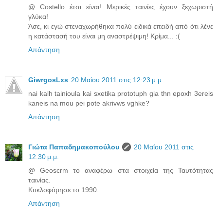
@ Costello έτσι είναι! Μερικές ταινίες έχουν ξεχωριστή
γλύκα!
Άσε, κι εγώ στεναχωρήθηκα πολύ ειδικά επειδή από ότι λένε
η κατάστασή του είναι μη αναστρέψιμη! Κρίμα... :(
Απάντηση
GiwrgosLxs
20 Μαΐου 2011 στις 12:23 μ.μ.
nai kalh tainioula kai sxetika prototuph gia thn epoxh 3ereis
kaneis na mou pei pote akrivws vghke?
Απάντηση
Γιώτα Παπαδημακοπούλου
20 Μαΐου 2011 στις
12:30 μ.μ.
@ Geoscrm το αναφέρω στα στοιχεία της Ταυτότητας
ταινίας.
Κυκλοφόρησε το 1990.
Απάντηση