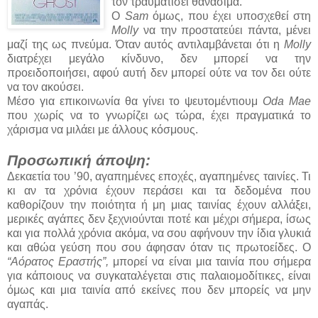
τον τραυματίσει θανάσιμα.
Ο
Sam
όμως, που έχει υποσχεθεί στη
Molly
να την προστατεύει πάντα, μένει
μαζί της ως πνεύμα. Όταν αυτός αντιλαμβάνεται ότι η
Molly
διατρέχει μεγάλο κίνδυνο, δεν μπορεί να την
προειδοποιήσει, αφού αυτή δεν μπορεί ούτε να τον δει ούτε
να τον ακούσει.
Μέσο για επικοινωνία θα γίνει το ψευτομέντιουμ
Oda Mae
που χωρίς να το γνωρίζει ως τώρα, έχει πραγματικά το
χάρισμα να μιλάει με άλλους κόσμους.
Προσωπική άποψη:
Δεκαετία του ’90, αγαπημένες εποχές, αγαπημένες ταινίες. Τι
κι αν τα χρόνια έχουν περάσει και τα δεδομένα που
καθορίζουν την ποιότητα ή μη μιας ταινίας έχουν αλλάξει,
μερικές αγάπες δεν ξεχνιούνται ποτέ και μέχρι σήμερα, ίσως
και για πολλά χρόνια ακόμα, να σου αφήνουν την ίδια γλυκιά
και αθώα γεύση που σου άφησαν όταν τις πρωτοείδες. Ο
“Αόρατος
Εραστής”,
μπορεί να είναι μια ταινία που σήμερα
για κάποιους να συγκαταλέγεται στις παλαιομοδίτικες, είναι
όμως και μια ταινία από εκείνες που δεν μπορείς να μην
αγαπάς.