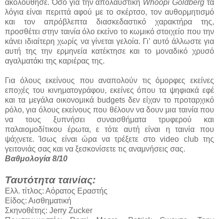
ακολούθησε. Όσο για την απολαυστική
Whoopi Goldberg
τα
λόγια είναι περιττά αφού με το σκέρτσο, τον αυθορμητισμό
και τον απρόβλεπτα διασκεδαστικό χαρακτήρα της,
προσθέτει στην ταινία όλο εκείνο το κωμικό στοιχείο που την
κάνει ιδιαίτερη χωρίς να γίνεται γελοία. Γι’ αυτό άλλωστε για
αυτή της την ερμηνεία κατέκτησε και το μοναδικό χρυσό
αγαλματάκι της καριέρας της.
Για όλους εκείνους που αναπολούν τις όμορφες εκείνες
εποχές του κινηματογράφου, εκείνες όπου τα ψηφιακά εφέ
και τα μεγάλα οικονομικά budgets δεν είχαν το προταρχικό
ρόλο, για όλους εκείνους που θέλουν να δουν μια ταινία που
να τους ξυπνήσει συναισθήματα τρυφερού και
παλαιομοδίτικου έρωτα, ε τότε αυτή είναι η ταινία που
ψάχνετε. Ίσως είναι ώρα να τρέξετε στο video club της
γειτονιάς σας και να ξεσκονίσετε τις αναμνήσεις σας.
Βαθμολογία 8/10
Ταυτότητα ταινίας:
Ελλ. τίτλος: Αόρατος Εραστής
Είδος: Αισθηματική
Σκηνοθέτης: Jerry Zucker