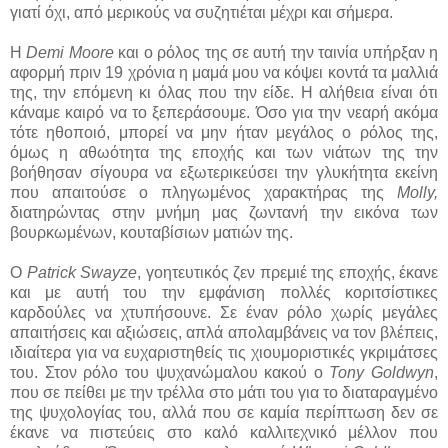
γιατί όχι, από μερικούς να συζητιέται μέχρι και σήμερα.
Η
Demi Moore
και ο ρόλος της σε αυτή την ταινία υπήρξαν η
αφορμή πριν 19 χρόνια η μαμά μου να κόψει κοντά τα μαλλιά
της, την επόμενη κι όλας που την είδε. Η αλήθεια είναι ότι
κάναμε καιρό να το ξεπεράσουμε. Όσο για την νεαρή ακόμα
τότε ηθοποιό, μπορεί να μην ήταν μεγάλος ο ρόλος της,
όμως η αθωότητα της εποχής και των νιάτων της την
βοήθησαν σίγουρα να εξωτερικεύσει την γλυκήτητα εκείνη
που απαιτούσε ο πληγωμένος χαρακτήρας της
Molly,
διατηρώντας στην μνήμη μας ζωντανή την εικόνα των
βουρκωμένων, κουταβίσιων ματιών της.
Ο
Patrick Swayze
, γοητευτικός ζεν πρεμιέ της εποχής, έκανε
και με αυτή του την εμφάνιση πολλές κοριτσίστικες
καρδούλες να χτυπήσουνε. Σε έναν ρόλο χωρίς μεγάλες
απαιτήσεις και αξιώσεις, απλά απολαμβάνεις να τον βλέπεις,
ιδιαίτερα για να ευχαριστηθείς τις χιουμοριστικές γκριμάτσες
του. Στον ρόλο του ψυχανώμαλου κακού ο
Tony Goldwyn
,
που σε πείθει με την τρέλλα στο μάτι του για το διαταραγμένο
της ψυχολογίας του, αλλά που σε καμία περίπτωση δεν σε
έκανε να πιστεύεις στο καλό καλλιτεχνικό μέλλον που