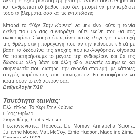
δίνει μια αξιοπρόσεκτη ερμηνεία με έντονο συναισθηματικό
και ανθρωπιστικό βάθος που δεν μπορεί να μην κερδίσει
τόσο τα βλέμματα, όσο και τις εντυπώσεις.
Μπορεί το
“Χέρι Στην Κούνια”
να μην είναι ούτε η ταινία
εκείνη που θα σας συνταράξει, ούτε εκείνη που θα σας
ανακουφίσει. Σίγουρα όμως είναι μια αξιόλογη για την εποχή
της θριλερίστικη παραγωγή που αν την κρίνουμε ειδικά με
βάση τα δεδομένα της εποχής που κυκλοφόρησε, σίγουρα
θα παρατηρήσουμε το μεγάλο της ενδιαφέρον και θα της
δώσουμε άλλη βάση και άλλη αξία. Δυνατές ερμηνείες και
σκηνοθεσία που διατηρεί την αγωνία σταθερή, με κάποιες
στιγμές κορύφωσης που τουλάχιστον, θα καταφέρουν να
κρατήσουν το ενδιαφέρον σας.
Βαθμολογία 7/10
Ταυτότητα ταινίας:
Ελλ. τίτλος: Το Χέρι Στην Κούνια
Είδος: Θρίλερ
Σκηνοθέτης: Curtis Hanson
Πρωταγωνιστές: Rebecca De Mornay, Annabella Sciorra,
Julianne Moore, Matt McCoy, Ernie Hudson, Madeline Zima