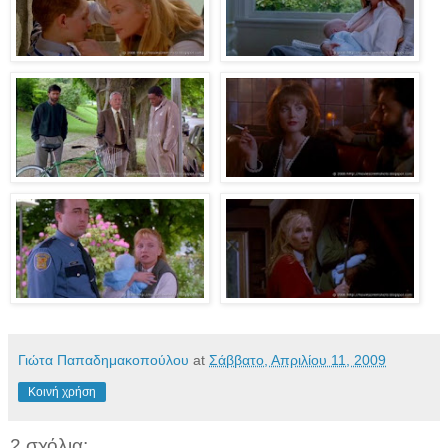
Γιώτα Παπαδημακοπούλου
at
Σάββατο, Απριλίου 11, 2009
Κοινή χρήση
2 σχόλια: