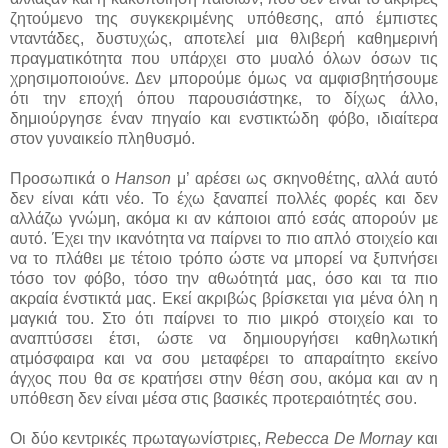
ζητούμενο της συγκεκριμένης υπόθεσης, από έμπιστες
νταντάδες, δυστυχώς, αποτελεί μια θλιβερή καθημερινή
πραγματικότητα που υπάρχει στο μυαλό όλων όσων τις
χρησιμοποιούνε. Δεν μπορούμε όμως να αμφισβητήσουμε
ότι την εποχή όπου παρουσιάστηκε, το δίχως άλλο,
δημιούργησε έναν πηγαίο και ενστικτώδη φόβο, ιδιαίτερα
στον γυναικείο πληθυσμό.
Προσωπικά ο
Hanson
μ’ αρέσει ως σκηνοθέτης, αλλά αυτό
δεν είναι κάτι νέο. Το έχω ξαναπεί πολλές φορές και δεν
αλλάζω γνώμη, ακόμα κι αν κάποιοι από εσάς απορούν με
αυτό. Έχει την ικανότητα να παίρνει το πιο απλό στοιχείο και
να το πλάθει με τέτοιο τρόπο ώστε να μπορεί να ξυπνήσει
τόσο τον φόβο, τόσο την αθωότητά μας, όσο και τα πιο
ακραία ένστικτά μας. Εκεί ακριβώς βρίσκεται για μένα όλη η
μαγκιά του. Στο ότι παίρνει το πιο μικρό στοιχείο και το
αναπτύσσει έτσι, ώστε να δημιουργήσει καθηλωτική
ατμόσφαιρα και να σου μεταφέρει το απαραίτητο εκείνο
άγχος που θα σε κρατήσει στην θέση σου, ακόμα και αν η
υπόθεση δεν είναι μέσα στις βασικές προτεραιότητές σου.
Οι δύο κεντρικές πρωταγωνίστριες,
Rebecca De Mornay
και