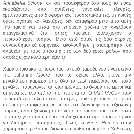
Annabella Sciorra
, αν και προσέφεραν όλο τους το είναι,
εκφράζοντας δύο αντίθετες γυναικείες πλευρές,
εμπνευσμένες από διαφορετικές προσωπικότητες, με κοινές
όμως αγάπες και λαχτάρες, δεν κατάφεραν μετά από αυτή
την ταινία και μέσα στα επόμενα χρόνια να ανέλθουν
επαγγελματικά έτσι όπως πίστευε τουλάχιστον ο
περισσότερος κόσμος. Μετά από αυτές τις δύο ακραίες
συναισθηματικά ερμηνείες, ακολούθησε η στασιμότητα, σε
αντίθεση με τους υποστηρικτές των δεύτερων ρόλων που
σαφώς είχαν καλύτερη εξέλιξη.
Χαρακτηριστικό και ίσως πιο ισχυρό παράδειγμα είναι εκείνο
της Julianne
Moore
που το δίχως άλλο, έκανε την
μεγαλύτερη καριέρα από όλο το cast παίζοντας σε πολύ
μεγάλες παραγωγές και διατηρώντας το όνομά της μέχρι και
σήμερα ως ένα απ’ τα πιο περιζήτητα. Ο
Matt McCoy
ήταν
περισσότερο τηλεοπτικός αστέρας πριν την ταινία και μετά
απ’ αυτήν αποφάσισε να μείνει εκεί, διαγράφοντας αξιόλογη
πορεία, όσο αξιόλογη ήταν και η παρουσία του στον ρόλο
του συζύγου που έπρεπε να διαχειριστεί την κατάσταση και
να διατηρήσει ισσοροπίες. Τέλος, ο
Ernie Hudson
στον
χαρισματικό ρόλο του διανοητικά καθυστερημένου
Solomon
,