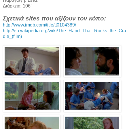
Παραγωγή: 1992
Διάρκεια: 106’
Σχετικά sites που αξίζουν τον κόπο:
http://www.imdb.com/title/tt0104389/
http://en.wikipedia.org/wiki/The_Hand_That_Rocks_the_Cra
dle_(film)