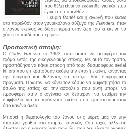
νταντάς θα αποκαλυφθούν καθώς αυτό
που θέλει είναι να εκδικηθεί για κάτι που
έγινε στο παρελθόν.
Η κυρία
Bartel
και η αγωγή που έκανε
στο παρελθόν στον γυναικολόγο σύζυγο της
Flanders,
ήταν
ο λόγος εκείνος να δώσει τέρμα στην ζωή του κι εκείνη να
χάσει το παιδί που περίμενε.
Προσωπική άποψη:
Ο
Curtis Hanson
το
1992
, αποφάσισε να μεταφέρει τον
τρόμο εντός της οικογενειακής στέγης. Με αυτό τον τρόπο,
προσπάθησε να κάνει στροφή από τους δύσμορφους serial
killers που επικρατούσαν ακόμα την εποχή εκείνη, κάνοντας
την διαφορά και θέλοντας να πετύχει δύο διαφορετικά
πράγματα. Πρώτον, να κάνει τον κόσμο να αμφισβητήσει το
άσυλο της εστίας και την ασφάλεια που αυτή μπορεί να
προσφέρει στην οικογένεια και δεύτερον, να σπείρει την
αμφιβολία για το πρόσωπο εκείνο που εμπιστευόμασταν
όσο κανένα άλλο.
Μπορεί η θεματολογία του έργου στις μέρες μας να μην
αποτελεί γροθιά στο στομάχι κανενός. Οι εποχές άλλωστε
άλλαξαν και η κακοποίηση παιδιών, που δεν είναι το ακριβές