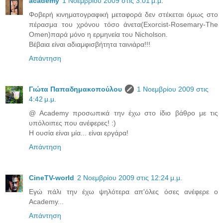
academy
1 Νοεμβρίου 2009 στις 3:01 μ.μ.
Φοβερή κινηματογραφική μεταφορά δεν στέκεται όμως στο
πέρασμα του χρόνου τόσο άνετα(Εxorcist-Rosemary-The
Omen)παρά μόνο η ερμηνεία του Nicholson.
Βέβαια είναι αδιαμφισβήτητα ταινιάρα!!!
Απάντηση
Γιώτα Παπαδημακοπούλου
1 Νοεμβρίου 2009 στις
4:42 μ.μ.
@ Academy προσωπικά την έχω στο ίδιο βάθρο με τις
υπόλοιπες που ανέφερες! :)
Η ουσία είναι μία... είναι εργάρα!
Απάντηση
CineTV-world
2 Νοεμβρίου 2009 στις 12:24 μ.μ.
Εγώ πάλι την έχω ψηλότερα απ'όλες όσες ανέφερε ο
Academy...
Απάντηση