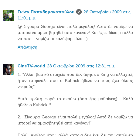
Γιώτα Παπαδημακοπούλου
26 Οκτωβρίου 2009 στις
11:01 μ.μ.
@ Σίγουρα George είναι πολύ μεγάλος! Αυτό δε νομίζω να
μπορεί να αμφισβητηθεί από κανέναν! Και έχεις δίκιο, τι άλλο
να πεις... νομίζω τα καλύψαμε όλα. :)
Απάντηση
CineTV-world
28 Οκτωβρίου 2009 στις 12:31 π.μ.
1. "Αλλά, βασικό στοιχείο που δεν άφησε ο King να αλλαχτεί,
ήταν το φινάλε που ο Kubrick ήθελε να τους έχει όλους
νεκρούς"
Αυτό πρώτη φορά το ακούω (όσο ζεις μαθαίνεις)... Καλά
ήθελε ο Kubrick!!!
2. "Σίγουρα George είναι πολύ μεγάλος! Αυτό δε νομίζω να
μπορεί να αμφισβητηθεί από κανέναν!"
Πολύ μεγάλος ήταν, αλλά κάποια δεν έχει δει την απόλυτη