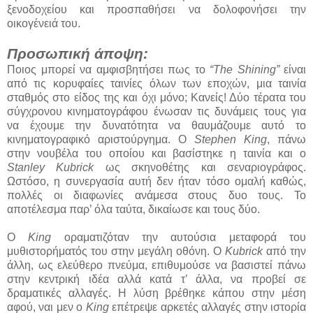
ξενοδοχείου και προσπαθήσει να δολοφονήσει την
οικογένειά του.
Προσωπική άποψη:
Ποιος μπορεί να αμφισβητήσει πως το
“The Shining”
είναι
από τις κορυφαίες ταινίες όλων των εποχών, μια ταινία
σταθμός στο είδος της και όχι μόνο; Κανείς! Δύο τέρατα του
σύγχρονου κινηματογράφου ένωσαν τις δυνάμεις τους για
να έχουμε την δυνατότητα να θαυμάζουμε αυτό το
κινηματογραφικό αριστούργημα. Ο
Stephen King
, πάνω
στην νουβέλα του οποίου και βασίστηκε η ταινία και ο
Stanley Kubrick
ως σκηνοθέτης και σεναριογράφος.
Ωστόσο, η συνεργασία αυτή δεν ήταν τόσο ομαλή καθώς,
πολλές οι διαφωνίες ανάμεσα στους δυο τους. Το
αποτέλεσμα παρ’ όλα ταύτα, δικαίωσε και τους δύο.
Ο
King
οραματιζόταν την αυτούσια μεταφορά του
μυθιστορήματός του στην μεγάλη οθόνη. Ο
Kubrick
από την
άλλη, ως ελεύθερο πνεύμα, επιθυμούσε να βασιστεί πάνω
στην κεντρική ιδέα αλλά κατά τ’ άλλα, να προβεί σε
δραματικές αλλαγές. Η λύση βρέθηκε κάπου στην μέση
αφού, ναι μεν ο
King
επέτρεψε αρκετές αλλαγές στην ιστορία