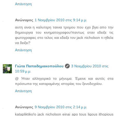
Απάντηση
Ανώνυμος
1 Νοεμβρίου 2010 στις 9:14 μ.μ.
αυτη ειναι η καλυτερη ταινια τρομου που εχει βγει απο την
δημιουργια του κινηματογραφου!παντως οταν εδειξε τις
φωτογραφιες στο τελος και εδειξε τον jack nicholson τι ηθελε
να δειξει?
Απάντηση
Γιώτα Παπαδημακοπούλου
3 Νοεμβρίου 2010 στις
10:59 μ.μ.
@ Ήταν αλληγορικό το μήνυμα. Έμεινε και αυτός στα
πρόσωπα της καταραμένης ιστορίας του ξενοδοχείου.
Απάντηση
Ανώνυμος
9 Νοεμβρίου 2010 στις 2:14 μ.μ.
katapliktiko!o jack nicholson einai apo tous ligous ithopious