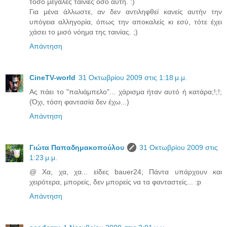
τόσο μεγάλες ταινίες όσο αυτή. :)
Για μένα άλλωστε, αν δεν αντιληφθεί κανείς αυτήν την
υπόγεια αλληγορία, όπως την αποκαλείς κι εσύ, τότε έχει
χάσει το μισό νόημα της ταινίας. ;)
Απάντηση
CineTV-world
31 Οκτωβρίου 2009 στις 1:18 μ.μ.
Ας πάει το "παλιάμπελο"... χάρισμα ήταν αυτό ή κατάρα;!;!;
(Όχι, τόση φαντασία δεν έχω...)
Απάντηση
Γιώτα Παπαδημακοπούλου
31 Οκτωβρίου 2009 στις
1:23 μ.μ.
@ Χα, χα, χα... είδες bauer24; Πάντα υπάρχουν και
χειρότερα, μπορείς, δεν μπορείς να τα φανταστείς... :p
Απάντηση