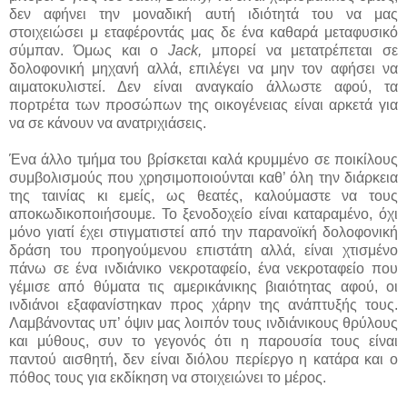
δεν αφήνει την μοναδική αυτή ιδιότητά του να μας
στοιχειώσει μ εταφέροντάς μας δε ένα καθαρά μεταφυσικό
σύμπαν. Όμως και ο
Jack,
μπορεί να μετατρέπεται σε
δολοφονική μηχανή αλλά, επιλέγει να μην τον αφήσει να
αιματοκυλιστεί. Δεν είναι αναγκαίο άλλωστε αφού, τα
πορτρέτα των προσώπων της οικογένειας είναι αρκετά για
να σε κάνουν να ανατριχιάσεις.
Ένα άλλο τμήμα του βρίσκεται καλά κρυμμένο σε ποικίλους
συμβολισμούς που χρησιμοποιούνται καθ’ όλη την διάρκεια
της ταινίας κι εμείς, ως θεατές, καλούμαστε να τους
αποκωδικοποιήσουμε. Το ξενοδοχείο είναι καταραμένο, όχι
μόνο γιατί έχει στιγματιστεί από την παρανοϊκή δολοφονική
δράση του προηγούμενου επιστάτη αλλά, είναι χτισμένο
πάνω σε ένα ινδιάνικο νεκροταφείο, ένα νεκροταφείο που
γέμισε από θύματα τις αμερικάνικης βιαιότητας αφού, οι
ινδιάνοι εξαφανίστηκαν προς χάρην της ανάπτυξής τους.
Λαμβάνοντας υπ’ όψιν μας λοιπόν τους ινδιάνικους θρύλους
και μύθους, συν το γεγονός ότι η παρουσία τους είναι
παντού αισθητή, δεν είναι διόλου περίεργο η κατάρα και ο
πόθος τους για εκδίκηση να στοιχειώνει το μέρος.