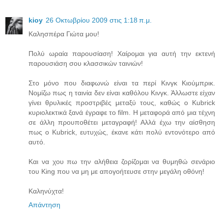
kioy
26 Οκτωβρίου 2009 στις 1:18 π.μ.
Καλησπέρα Γιώτα μου!
Πολύ ωραία παρουσίαση! Χαίρομαι για αυτή την εκτενή
παρουσιάση σου κλασσικών ταινιών!
Στο μόνο που διαφωνώ είναι τα περί Κινγκ Κιούμπρικ.
Νομίζω πως η ταινία δεν είναι καθόλου Κινγκ. Άλλωστε είχαν
γίνει θρυλικές προστριβές μεταξύ τους, καθώς ο Kubrick
κυριολεκτικά ξανά έγραφε το film. Η μεταφορά από μια τέχνη
σε άλλη προυποθέτει μεταγραφή! Αλλά έχω την αίσθηση
πως ο Kubrick, ευτυχώς, έκανε κάτι πολύ εντονότερο από
αυτό.
Και να χου πω την αλήθεια ζορίζομαι να θυμηθώ σενάριο
του King που να μη με απογοήτευσε στην μεγάλη οθόνη!
Καληνύχτα!
Απάντηση