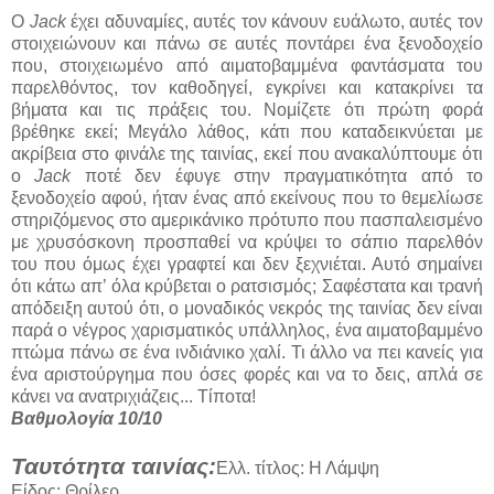
Ο
Jack
έχει αδυναμίες, αυτές τον κάνουν ευάλωτο, αυτές τον
στοιχειώνουν και πάνω σε αυτές ποντάρει ένα ξενοδοχείο
που, στοιχειωμένο από αιματοβαμμένα φαντάσματα του
παρελθόντος, τον καθοδηγεί, εγκρίνει και κατακρίνει τα
βήματα και τις πράξεις του. Νομίζετε ότι πρώτη φορά
βρέθηκε εκεί; Μεγάλο λάθος, κάτι που καταδεικνύεται με
ακρίβεια στο φινάλε της ταινίας, εκεί που ανακαλύπτουμε ότι
ο
Jack
ποτέ δεν έφυγε στην πραγματικότητα από το
ξενοδοχείο αφού, ήταν ένας από εκείνους που το θεμελίωσε
στηριζόμενος στο αμερικάνικο πρότυπο που πασπαλεισμένο
με χρυσόσκονη προσπαθεί να κρύψει το σάπιο παρελθόν
του που όμως έχει γραφτεί και δεν ξεχνιέται. Αυτό σημαίνει
ότι κάτω απ’ όλα κρύβεται ο ρατσισμός; Σαφέστατα και τρανή
απόδειξη αυτού ότι, ο μοναδικός νεκρός της ταινίας δεν είναι
παρά ο νέγρος χαρισματικός υπάλληλος, ένα αιματοβαμμένο
πτώμα πάνω σε ένα ινδιάνικο χαλί. Τι άλλο να πει κανείς για
ένα αριστούργημα που όσες φορές και να το δεις, απλά σε
κάνει να ανατριχιάζεις... Τίποτα!
Βαθμολογία 10/10
Ταυτότητα ταινίας:
Ελλ. τίτλος: Η Λάμψη
Είδος: Θρίλερ