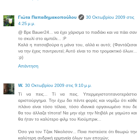
Γιώτα Παπαδημακοπούλου
30 Οκτωβρίου 2009 στις
4:25 μ.μ.
@ Βρε Bauer24... να έχει χάρισμα το παιδάκι και να πάει σαν
το σκυλί στο αμπέλι... :P
Καλά η πατσαβούρα η μάνα του, αλλά κι αυτό; (Φαντάζεσαι
να την έχεις παντρευτεί; Αυτό είναι το πιο τρομακτικό όλων...
:p)
Απάντηση
W.
30 Οκτωβρίου 2009 στις 9:10 μ.μ.
Τί να πεις... Τί να πεις. Υπερμεγιστοτιτανοτεράστιο
αριστούργημα. Την έχω δει πέντε φορές και νομίζω ότι κάθε
πλάνο είναι τόσο τέλεια, τόσο ιδανικά οργανωμένο που δε
θα του άλλαζα τίποτα! Να μην είχε την Ντιβάλ ρε γαμώτο και
θα ήταν το καλύτερο φιλμ του Κιούμπρικ...
Όσο για τον Τζακ Νίκολσον... Ποια πιστεύετε ότι θεωρώ την
καλύτερη ανδρική ερμηνεία όλων των εποχών;