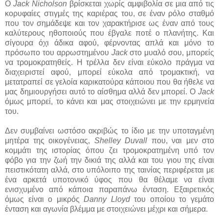
Ο
Jack Nicholson
βρίσκεται χωρίς αμφιβολία σε μια από τις
κορυφαίες στιγμές της καριέρας του, σε έναν ρόλο σταθμό
που τον σημάδεψε και τον χαρακτήρισε ως έναν από τους
καλύτερους ηθοποιούς που έβγαλε ποτέ ο πλανήτης. Και
σίγουρα όχι άδικα αφού, φέρνοντας απλά και μόνο το
πρόσωπο του αρρωστημένου
Jack
στο μυαλό σου, μπορείς
να τρομοκρατηθείς. Η τρέλλα δεν είναι εύκολο πράγμα να
διαχειριστεί αφού, μπορεί εύκολα από τρομακτική, να
μετατραπεί σε γελοία καρικατούρα κάποιου που θα ήθελε να
μας δημιουργήσει αυτό το αίσθημα αλλά δεν μπορεί. Ο
Jack
όμως μπορεί, το κάνει και μας στοιχειώνει με την ερμηνεία
του.
Δεν συμβαίνει ωστόσο ακριβώς το ίδιο με την υποταγμένη
μητέρα της οικογένειας,
Shelley Duvall
που, ναι μεν στο
κομμάτι της ιστορίας όπου ζει τρομοκρατημένη υπό τον
φόβο για την ζωή την δικιά της αλλά και του γιου της είναι
πειστικότατη αλλά, στο υπόλοιπο της ταινίας περιφέρεται με
ένα αρκετά υποτονικό ύφος που θα θέλαμε να είναι
ενισχυμένο από κάποια παραπάνω ένταση. Εξαιρετικός
όμως είναι ο μικρός
Danny Lloyd
του οποίου το γεμάτο
ένταση και αγωνία βλέμμα με στοιχειώνει μέχρι και σήμερα.