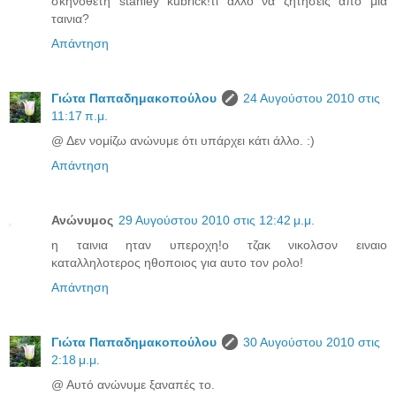
σκηνοθετη stanley kubrick!τι αλλο να ζητησεις απο μια
ταινια?
Απάντηση
Γιώτα Παπαδημακοπούλου
24 Αυγούστου 2010 στις
11:17 π.μ.
@ Δεν νομίζω ανώνυμε ότι υπάρχει κάτι άλλο. :)
Απάντηση
Ανώνυμος
29 Αυγούστου 2010 στις 12:42 μ.μ.
η ταινια ηταν υπεροχη!ο τζακ νικολσον ειναιο
καταλληλοτερος ηθοποιος για αυτο τον ρολο!
Απάντηση
Γιώτα Παπαδημακοπούλου
30 Αυγούστου 2010 στις
2:18 μ.μ.
@ Αυτό ανώνυμε ξαναπές το.