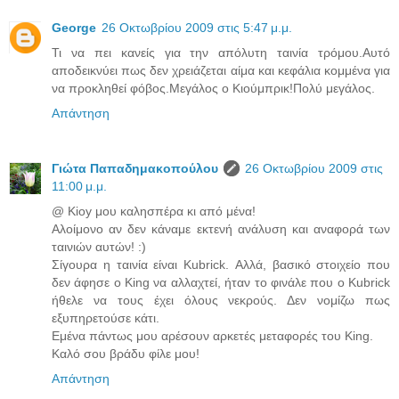
George
26 Οκτωβρίου 2009 στις 5:47 μ.μ.
Τι να πει κανείς για την απόλυτη ταινία τρόμου.Αυτό
αποδεικνύει πως δεν χρειάζεται αίμα και κεφάλια κομμένα για
να προκληθεί φόβος.Μεγάλος ο Κιούμπρικ!Πολύ μεγάλος.
Απάντηση
Γιώτα Παπαδημακοπούλου
26 Οκτωβρίου 2009 στις
11:00 μ.μ.
@ Kioy μου καλησπέρα κι από μένα!
Αλοίμονο αν δεν κάναμε εκτενή ανάλυση και αναφορά των
ταινιών αυτών! :)
Σίγουρα η ταινία είναι Kubrick. Αλλά, βασικό στοιχείο που
δεν άφησε ο King να αλλαχτεί, ήταν το φινάλε που ο Kubrick
ήθελε να τους έχει όλους νεκρούς. Δεν νομίζω πως
εξυπηρετούσε κάτι.
Εμένα πάντως μου αρέσουν αρκετές μεταφορές του King.
Καλό σου βράδυ φίλε μου!
Απάντηση