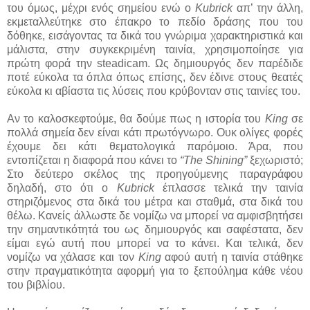
του όμως, μέχρι ενός σημείου ενώ ο
Kubrick
απ’ την άλλη,
εκμεταλλεύτηκε στο έπακρο το πεδίο δράσης που του
δόθηκε, εισάγοντας τα δικά του γνώριμα χαρακτηριστικά και
μάλιστα, στην συγκεκριμένη ταινία, χρησιμοποίησε για
πρώτη φορά την steadicam. Ως δημιουργός δεν παρέδιδε
ποτέ εύκολα τα όπλα όπως επίσης, δεν έδινε στους θεατές
εύκολα κι αβίαστα τις λύσεις που κρύβονταν στις ταινίες του.
Αν το καλοσκεφτούμε, θα δούμε πως η ιστορία του
King
σε
πολλά σημεία δεν είναι κάτι πρωτόγνωρο. Ουκ ολίγες φορές
έχουμε δει κάτι θεματολογικά παρόμοιο. Άρα, που
εντοπίζεται η διαφορά που κάνει το
“The Shining”
ξεχωριστό;
Στο δεύτερο σκέλος της προηγούμενης παραγράφου
δηλαδή, στο ότι ο
Kubrick
έπλασσε τελικά την ταινία
στηριζόμενος στα δικά του μέτρα και σταθμά, στα δικά του
θέλω. Κανείς άλλωστε δε νομίζω να μπορεί να αμφισβητήσει
την σημαντικότητά του ως δημιουργός και σαφέστατα, δεν
είμαι εγώ αυτή που μπορεί να το κάνει. Και τελικά, δεν
νομίζω να χάλασε και τον
King
αφού αυτή η ταινία στάθηκε
στην πραγματικότητα αφορμή για το ξεπούλημα κάθε νέου
του βιβλίου.