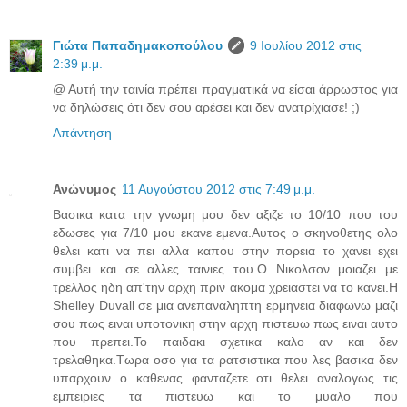
Γιώτα Παπαδημακοπούλου
9 Ιουλίου 2012 στις
2:39 μ.μ.
@ Αυτή την ταινία πρέπει πραγματικά να είσαι άρρωστος για
να δηλώσεις ότι δεν σου αρέσει και δεν ανατρίχιασε! ;)
Απάντηση
Ανώνυμος
11 Αυγούστου 2012 στις 7:49 μ.μ.
Βασικα κατα την γνωμη μου δεν αξιζε το 10/10 που του
εδωσες για 7/10 μου εκανε εμενα.Αυτος ο σκηνοθετης ολο
θελει κατι να πει αλλα καπου στην πορεια το χανει εχει
συμβει και σε αλλες ταινιες του.Ο Νικολσον μοιαζει με
τρελλος ηδη απ'την αρχη πριν ακομα χρειαστει να το κανει.Η
Shelley Duvall σε μια ανεπαναληπτη ερμηνεια διαφωνω μαζι
σου πως ειναι υποτονικη στην αρχη πιστευω πως ειναι αυτο
που πρεπει.Το παιδακι σχετικα καλο αν και δεν
τρελαθηκα.Τωρα οσο για τα ρατσιστικα που λες βασικα δεν
υπαρχουν ο καθενας φανταζετε οτι θελει αναλογως τις
εμπειριες τα πιστευω και το μυαλο που