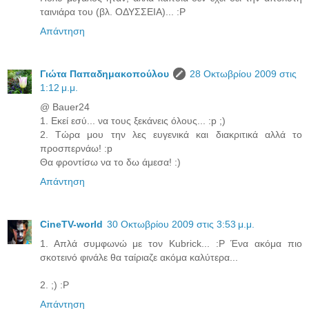
ταινιάρα του (βλ. ΟΔΥΣΣΕΙΑ)... :P
Απάντηση
Γιώτα Παπαδημακοπούλου
28 Οκτωβρίου 2009 στις
1:12 μ.μ.
@ Bauer24
1. Εκεί εσύ... να τους ξεκάνεις όλους... :p ;)
2. Τώρα μου την λες ευγενικά και διακριτικά αλλά το
προσπερνάω! :p
Θα φροντίσω να το δω άμεσα! :)
Απάντηση
CineTV-world
30 Οκτωβρίου 2009 στις 3:53 μ.μ.
1. Απλά συμφωνώ με τον Kubrick... :P Ένα ακόμα πιο
σκοτεινό φινάλε θα ταίριαζε ακόμα καλύτερα...
2. ;) :P
Απάντηση