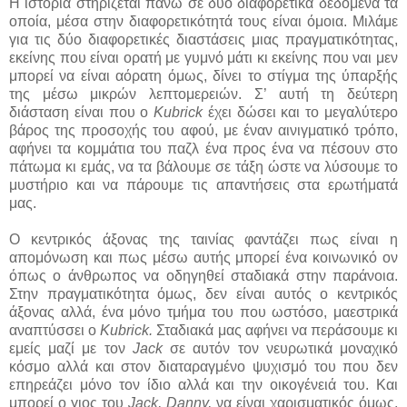
Η ιστορία στηρίζεται πάνω σε δύο διαφορετικά δεδομένα τα
οποία, μέσα στην διαφορετικότητά τους είναι όμοια. Μιλάμε
για τις δύο διαφορετικές διαστάσεις μιας πραγματικότητας,
εκείνης που είναι ορατή με γυμνό μάτι κι εκείνης που ναι μεν
μπορεί να είναι αόρατη όμως, δίνει το στίγμα της ύπαρξής
της μέσω μικρών λεπτομερειών. Σ’ αυτή τη δεύτερη
διάσταση είναι που ο
Kubrick
έχει δώσει και το μεγαλύτερο
βάρος της προσοχής του αφού, με έναν αινιγματικό τρόπο,
αφήνει τα κομμάτια του παζλ ένα προς ένα να πέσουν στο
πάτωμα κι εμάς, να τα βάλουμε σε τάξη ώστε να λύσουμε το
μυστήριο και να πάρουμε τις απαντήσεις στα ερωτήματά
μας.
Ο κεντρικός άξονας της ταινίας φαντάζει πως είναι η
απομόνωση και πως μέσω αυτής μπορεί ένα κοινωνικό ον
όπως ο άνθρωπος να οδηγηθεί σταδιακά στην παράνοια.
Στην πραγματικότητα όμως, δεν είναι αυτός ο κεντρικός
άξονας αλλά, ένα μόνο τμήμα του που ωστόσο, μαεστρικά
αναπτύσσει ο
Kubrick.
Σταδιακά μας αφήνει να περάσουμε κι
εμείς μαζί με τον
Jack
σε αυτόν τον νευρωτικά μοναχικό
κόσμο αλλά και στον διαταραγμένο ψυχισμό του που δεν
επηρεάζει μόνο τον ίδιο αλλά και την οικογένειά του. Και
μπορεί ο γιος του
Jack,
Danny,
να είναι χαρισματικός όμως,