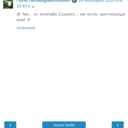
Γιώτα Παπαδημακοπούλου
26 Ιανουαρίου 2010 στις
10:43 π.μ.
@ Ναι... το κατάλαβα Σωκράτη... και αυτός αριστούργημα
είναι! :P
Απάντηση
‹
›
Αρχική σελίδα