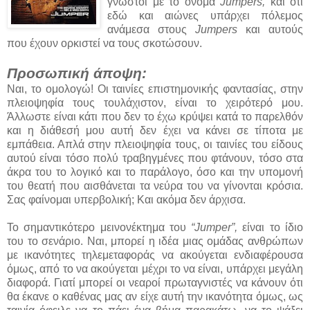
γνωστοί με το όνομα
Jumpers,
και ότι
εδώ και αιώνες υπάρχει πόλεμος
ανάμεσα στους
Jumpers
και αυτούς
που έχουν ορκιστεί να τους σκοτώσουν.
Προσωπική άποψη:
Ναι, το ομολογώ! Οι ταινίες επιστημονικής φαντασίας, στην
πλειοψηφία τους τουλάχιστον, είναι το χειρότερό μου.
Άλλωστε είναι κάτι που δεν το έχω κρύψει κατά το παρελθόν
και η διάθεσή μου αυτή δεν έχει να κάνει σε τίποτα με
εμπάθεια. Απλά στην πλειοψηφία τους, οι ταινίες του είδους
αυτού είναι τόσο πολύ τραβηγμένες που φτάνουν, τόσο στα
άκρα του το λογικό και το παράλογο, όσο και την υπομονή
του θεατή που αισθάνεται τα νεύρα του να γίνονται κρόσια.
Σας φαίνομαι υπερβολική; Και ακόμα δεν άρχισα.
Το σημαντικότερο μεινονέκτημα του
“Jumper”,
είναι το ίδιο
του το σενάριο. Ναι, μπορεί η ιδέα μιας ομάδας ανθρώπων
με ικανότητες τηλεμεταφοράς να ακούγεται ενδιαφέρουσα
όμως, από το να ακούγεται μέχρι το να είναι, υπάρχει μεγάλη
διαφορά. Γιατί μπορεί οι νεαροί πρωταγνιστές να κάνουν ότι
θα έκανε ο καθένας μας αν είχε αυτή την ικανότητα όμως, ως