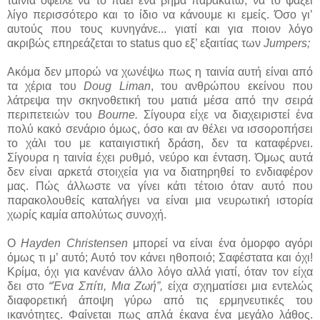
ταινία όφειλε να το πάει ένα βήμα παρακάτω, να το ψάξει
λίγο περισσότερο και το ίδιο να κάνουμε κι εμείς. Όσο γι’
αυτούς που τους κυνηγάνε... γιατί και για ποιον λόγο
ακριβώς επηρεάζεται το status quo εξ’ εξαιτίας των
Jumpers;
Ακόμα δεν μπορώ να χωνέψω πως η ταινία αυτή είναι από
τα χέρια του
Doug Liman
, του ανθρώπου εκείνου που
λάτρεψα την σκηνοθετική του ματιά μέσα από την σειρά
περιπετειών του
Bourne.
Σίγουρα είχε να διαχειριστεί ένα
πολύ κακό σενάριο όμως, όσο και αν θέλει να ισσοροπήσει
το χάλι του με καταιγιστική δράση, δεν τα καταφέρνει.
Σίγουρα η ταινία έχει ρυθμό, νεύρο και ένταση. Όμως αυτά
δεν είναι αρκετά στοιχεία για να διατηρηθεί το ενδιαφέρον
μας. Πώς άλλωστε να γίνει κάτι τέτοιο όταν αυτό που
παρακολουθείς καταλήγει να είναι μια νευρωτική ιστορία
χωρίς καμία απολύτως συνοχή.
Ο
Hayden Christensen
μπορεί να είναι ένα όμορφο αγόρι
όμως τι μ’ αυτό; Αυτό τον κάνει ηθοποιό; Σαφέστατα και όχι!
Κρίμα, όχι για κανέναν άλλο λόγο αλλά γιατί, όταν τον είχα
δει στο
“Ένα Σπίτι, Μια Ζωή”,
είχα σχηματίσει μια εντελώς
διαφορετική άποψη γύρω από τις ερμηνευτικές του
ικανότητες. Φαίνεται πως απλά έκανα ένα μεγάλο λάθος.