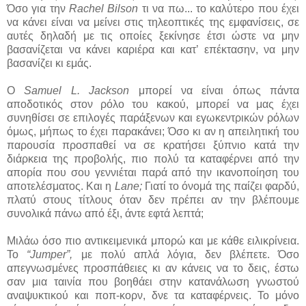
Όσο για την
Rachel Bilson
τι να πω... το καλύτερο που έχει
να κάνει είναι να μείνει στις τηλεοπτικές της εμφανίσεις, σε
αυτές δηλαδή με τις οποίες ξεκίνησε έτσι ώστε να μην
βασανίζεται να κάνει καριέρα και κατ’ επέκτασην, να μην
βασανίζει κι εμάς.
Ο
Samuel L. Jackson
μπορεί να είναι όπως πάντα
αποδοτικός στον ρόλο του κακού, μπορεί να μας έχει
συνηθίσει σε επιλογές παράξενων και εγωκεντρικών ρόλων
όμως, μήπως το έχει παρακάνει; Όσο κι αν η απειλητική του
παρουσία προσπαθεί να σε κρατήσει ξύπνιο κατά την
διάρκεια της προβολής, πιο πολύ τα καταφέρνει από την
απορία που σου γεννιέται παρά από την ικανοποίηση του
αποτελέσματος. Και η
Lane;
Γιατί το όνομά της παίζει φαρδύ,
πλατύ στους τίτλους όταν δεν πρέπει αν την βλέπουμε
συνολικά πάνω από έξι, άντε εφτά λεπτά;
Μιλάω όσο πιο αντικειμενικά μπορώ και με κάθε ειλικρίνεια.
Το
“Jumper”,
με πολύ απλά λόγια, δεν βλέπετε. Όσο
απεγνωσμένες προσπάθειες κι αν κάνεις να το δεις, έστω
σαν μια ταινία που βοηθάει στην κατανάλωση γνωστού
αναψυκτικού και ποπ-κορν, δνε τα καταφέρνεις. Το μόνο