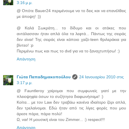
3:16 μ.μ.
@ Οπότε Bauer24 περιμένουμε να το δεις και να επανέλθεις
με άποψη! :))
@ Καλά Σωκράτη... το δίδυμο και οι ατάκες που
αντάλασσαν ήταν απλά όλα τα λεφτά... Πάντως της σειράς
δεν είναι! Της σειράς είναι κάποιο χαζό-teen θριλεράκια για
βίντεο! :p
Περιμένω πως και πως το dvd για να το ξαναχτυπήσω! :)
Απάντηση
Γιώτα Παπαδημακοπούλου
24 Ιανουαρίου 2010 στις
3:17 μ.μ.
@ Fauntleroy χαίρομαι που συμφωνείς γιατί με την
πλειοψηφία όσων το συζήτησα διαφωνήσαμε! :)
Κοίτα... με τον Law δεν τραβάω κανένα ιδιαίτερο ζόρι απλά,
δεν τρελαίνομαι. Εδώ ήταν από τις λίγες φορές που μου
άρεσε πάρα, πάρα πολύ!
Ω, ναι! Η μουσική είναι του Zimmer... :) respect!!!
Απάντηση