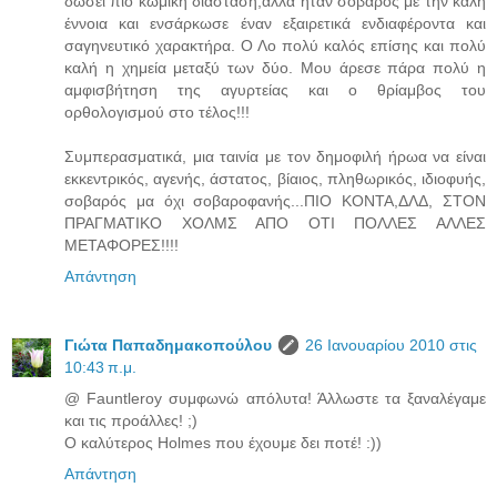
δώσει πιο κωμική διάσταση,αλλά ήταν σοβαρός με την καλή
έννοια και ενσάρκωσε έναν εξαιρετικά ενδιαφέροντα και
σαγηνευτικό χαρακτήρα. Ο Λο πολύ καλός επίσης και πολύ
καλή η χημεία μεταξύ των δύο. Μου άρεσε πάρα πολύ η
αμφισβήτηση της αγυρτείας και ο θρίαμβος του
ορθολογισμού στο τέλος!!!
Συμπερασματικά, μια ταινία με τον δημοφιλή ήρωα να είναι
εκκεντρικός, αγενής, άστατος, βίαιος, πληθωρικός, ιδιοφυής,
σοβαρός μα όχι σοβαροφανής...ΠΙΟ ΚΟΝΤΑ,ΔΛΔ, ΣΤΟΝ
ΠΡΑΓΜΑΤΙΚΟ ΧΟΛΜΣ ΑΠΟ ΟΤΙ ΠΟΛΛΕΣ ΑΛΛΕΣ
ΜΕΤΑΦΟΡΕΣ!!!!
Απάντηση
Γιώτα Παπαδημακοπούλου
26 Ιανουαρίου 2010 στις
10:43 π.μ.
@ Fauntleroy συμφωνώ απόλυτα! Άλλωστε τα ξαναλέγαμε
και τις προάλλες! ;)
Ο καλύτερος Holmes που έχουμε δει ποτέ! :))
Απάντηση