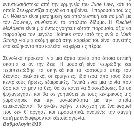
εντυπωσιάστηκα από την ερμηνεία του
Jude Law
, κάτι το
οποίο δεν φροντίζει συχνά να συμβαίνει. Η παρουσία του ως
Dr. Watson
είναι μετρημένη και απολαυστική και σε μαζί με
τον
Downey
, συνθέτουν το απόλυτο δίδυμο. Η
Rachel
McAdams
είναι μια όντως γοητευτικότατη παρουσία, άξια να
παρασύρει τον μεγάλο Holmes στον ιστό της ενώ ο
Mark
Strong
για μια ακόμη φορά στην καριέρα του είναι συνεπής
στα καθήκοντα που καλείται να φέρει εις πέρας.
Συνολικά πρόκειται για μια άρτια ταινία από όποια οπτική
σκοπιά κι αν την δεις. Η μουσική είναι νευρώδης και
περιπετειώδης, τα σκηνικά και τα κοστούμια υπέρ του
δέοντος ρεαλιστικά, οι ερμηνείες, ιδιαίτερα από τους δύο
κεντρικούς ήρωες, εξαιρετικές. Γενικά είναι μια ταινία που
όσο και να μην το θες, θα σε κάνει να διασκεδάσεις, θα σε
ψυχαγωγήσει και θα σε γοητεύσει με τους κεντρικούς της
χαρακτήρες και την μοναδικότητα με την οποία
απεικονίζονται. Το φινάλε αφήνει υπόσχεση για ένα sequel
που δεν θ’ αργήσει και προσωπικά, αναμένω την στιγμή
αυτή με ενδιαφέρον και κάποια αγωνία.
Βαθμολογία 8/10