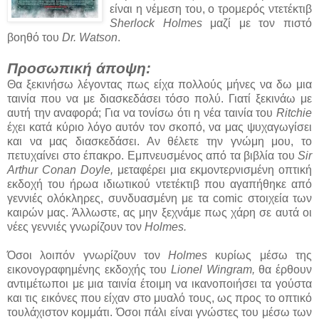
είναι η νέμεση του, ο τρομερός ντετέκτιβ
Sherlock Holmes
μαζί με τον πιστό
βοηθό του
Dr. Watson
.
Προσωπική άποψη:
Θα ξεκινήσω λέγοντας πως είχα πολλούς μήνες να δω μια
ταινία που να με διασκεδάσει τόσο πολύ. Γιατί ξεκινάω με
αυτή την αναφορά; Για να τονίσω ότι η νέα ταινία του
Ritchie
έχει κατά κύριο λόγο αυτόν τον σκοπό, να μας ψυχαγωγίσει
και να μας διασκεδάσει. Αν θέλετε την γνώμη μου, το
πετυχαίνει στο έπακρο. Εμπνευσμένος από τα βιβλία του
Sir
Arthur Conan Doyle,
μεταφέρει μια εκμοντερνισμένη οπτική
εκδοχή του ήρωα ιδιωτικού ντετέκτιβ που αγαπήθηκε από
γεννιές ολόκληρες, συνδυασμένη με τα comic στοιχεία των
καιρών μας. Άλλωστε, ας μην ξεχνάμε πως χάρη σε αυτά οι
νέες γεννιές γνωρίζουν τον
Holmes.
Όσοι λοιπόν γνωρίζουν τον
Holmes
κυρίως μέσω της
εικονογραφημένης εκδοχής του
Lionel
Wingram,
θα έρθουν
αντιμέτωποι με μια ταινία έτοιμη να ικανοποιήσει τα γούστα
και τις εικόνες που είχαν στο μυαλό τους, ως προς το οπτικό
τουλάχιστον κομμάτι. Όσοι πάλι είναι γνώστες του μέσω των