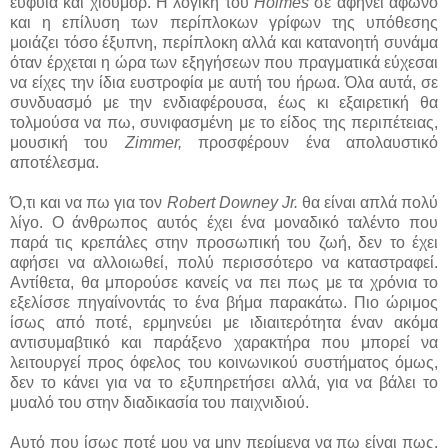
ευφυία και χιούμορ. Η λογική του
Holmes
σε αφήνει άφωνο
και η επίλυση των περίπλοκων γρίφων της υπόθεσης
μοιάζει τόσο έξυπνη, περίπλοκη αλλά και κατανοητή συνάμα
όταν έρχεται η ώρα των εξηγήσεων που πραγματικά εύχεσαι
να είχες την ίδια ευστροφία με αυτή του ήρωα. Όλα αυτά, σε
συνδυασμό με την ενδιαφέρουσα, έως κι εξαιρετική θα
τολμούσα να πω, συνιφασμένη με το είδος της περιπέτειας,
μουσική του
Zimmer,
προσφέρουν ένα απολαυστικό
αποτέλεσμα.
Ό,τι και να πω για τον
Robert Downey Jr.
θα είναι απλά πολύ
λίγο. Ο άνθρωπος αυτός έχει ένα μοναδικό ταλέντο που
παρά τις κρεπάλες στην προσωπική του ζωή, δεν το έχει
αφήσει να αλλοιωθεί, πολύ περισσότερο να καταστραφεί.
Αντίθετα, θα μπορούσε κανείς να πει πως με τα χρόνια το
εξελίσσε πηγαίνοντάς το ένα βήμα παρακάτω. Πιο ώριμος
ίσως από ποτέ, ερμηνεύει με ιδιαιτερότητα έναν ακόμα
αντισυμαβτικό και παράξενο χαρακτήρα που μπορεί να
λειτουργεί προς όφελος του κοινωνικού συστήματος όμως,
δεν το κάνει για να το εξυπηρετήσει αλλά, για να βάλει το
μυαλό του στην διαδικασία του παιχνιδιού.
Αυτό που ίσως ποτέ μου να μην περίμενα να πω είναι πως,