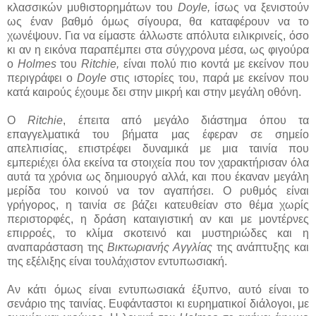
κλασσικών μυθιστορημάτων του
Doyle,
ίσως να ξενιστούν
ως έναν βαθμό όμως σίγουρα, θα καταφέρουν να το
χωνέψουν. Για να είμαστε άλλωστε απόλυτα ειλικρινείς, όσο
κι αν η εικόνα παραπέμπει στα σύγχρονα μέσα, ως φιγούρα
ο
Holmes
του
Ritchie,
είναι πολύ πιο κοντά με εκείνον που
περιγράφει ο
Doyle
στις ιστορίες του, παρά με εκείνον που
κατά καιρούς έχουμε δει στην μικρή και στην μεγάλη οθόνη.
Ο
Ritchie
, έπειτα από μεγάλο διάστημα όπου τα
επαγγελματικά του βήματα μας έφεραν σε σημείο
απελπισίας, επιστρέφει δυναμικά με μια ταινία που
εμπεριέχει όλα εκείνα τα στοιχεία που τον χαρακτήρισαν όλα
αυτά τα χρόνια ως δημιουργό αλλά, και που έκαναν μεγάλη
μερίδα του κοινού να τον αγαπήσει. Ο ρυθμός είναι
γρήγορος, η ταινία σε βάζει κατευθείαν στο θέμα χωρίς
περιστορφές, η δράση καταιγιστική αν και με μοντέρνες
επιρροές, το κλίμα σκοτεινό και μυστηριώδες και η
αναπαράσταση της
Βικτωριανής Αγγλίας
της ανάπτυξης και
της εξέλιξης είναι τουλάχιστον εντυπωσιακή.
Αν κάτι όμως είναι εντυπωσιακά έξυπνο, αυτό είναι το
σενάριο της ταινίας. Ευφάνταστοι κι ευρηματικοί διάλογοι, με