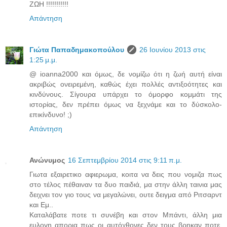
ΖΩΗ !!!!!!!!!!!
Απάντηση
Γιώτα Παπαδημακοπούλου
26 Ιουνίου 2013 στις
1:25 μ.μ.
@ ioanna2000 και όμως, δε νομίζω ότι η ζωή αυτή είναι
ακριβώς ονειρεμένη, καθώς έχει πολλές αντιξοότητες και
κινδύνους. Σίγουρα υπάρχει το όμορφο κομμάτι της
ιστορίας, δεν πρέπει όμως να ξεχνάμε και το δύσκολο-
επικίνδυνο! ;)
Απάντηση
Ανώνυμος
16 Σεπτεμβρίου 2014 στις 9:11 π.μ.
Γιωτα εξαιρετικο αφιερωμα, κοιτα να δεις που νομιζα πως
στο τέλος πέθαιναν τα δυο παιδιά, μα στην άλλη ταινια μας
δειχνει τον γιο τους να μεγαλώνει, ουτε δειγμα από Ριτσαρντ
και Εμ..
Καταλάβατε ποτε τι συνέβη και στον Μπάντι, άλλη μια
ευλογη απορια πως οι αυτόχθονες δεν τους βρηκαν ποτε.