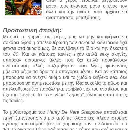
Όταν ο γέρος πεθαίνει, μεγαλώνουν
μόνα τους έχοντας μόνο ο ένας τον
άλλο και την αγάπη που αρχίσει να
αναπτύσσεται μεταξύ τους.
Προσωπική άποψη:
Μπορεί το γυμνό στις μέρες μας να μην καταφέρνει να
σοκάρει αφού η απελευθέρωση των σεξουαλικών ιδεών έχει
φτάσει στα άκρα όμως, δε συνέβαινε το ίδιο και την δεκαετία
του
'80
. Και αν κάποιες ταινίες είχαν απλά sexy σκηνές,
υπήρχαν ορισμένες άλλες που όχι απλά προκάλεσαν
αναστάτωση αλλά, συζητήθηκαν όσο λίγες, φτάνοντας
μάλιστα μέχρι τα όρια του απαγορευμένου. Και αν κάποιος
μπορούσε να ανεχτεί ακόμα και το χυδαίο ενήλικο sex, δεν
μπορούσε να αντιμετωπίσει με την ίδια ευκολία το αθώο και
απελευθερωμένο παράλληλα, εφηβικό sex του ενστίκτου και
όχι του κανόνα. Το
"The Blue Lagoon",
είναι μια από αυτές
τις ταινίες.
Το μυθιστόρημα του
Henry De Vere Stacpoole
αποτέλεσαι
πηγή έμπνευσης για μια από τις κλασσικές πλέον ιστορίες
αγάπης που σημάδεψαν και χαρακτήρισαν την δεκαετία του
'80
. Τα δικά του λόγια οδήγησαν σε εικόνες που ακόμα και να