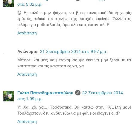
στις 5:32 μ.μ.
@ Ε, καλά... μην ψάχνεις να βρεις σεναριακή δομή χωρίς
τρύπες, ειδικά σε ταινίες της εποχής εκείνης. Άλλωστε,
μιλάμε για μυθοπλασία, άρα όλα επιτρέπονται! :P
Απάντηση
Ανώνυμος
21 Σεπτεμβρίου 2014 στις 9:57 μ.μ.
Μπορει και μεις να μετακομίσουμε εκει να μην ξερουμε τα
κατατοπια και τις κακοτοπιες,χα, χα
Απάντηση
Γιώτα Παπαδημακοπούλου
22 Σεπτεμβρίου 2014
στις 1:09 μ.μ.
@ Χα, χα, χα... Προσωπικά, θα κάτσω στην Κυψέλη μου!
Τουλάχιστον, δεν κινδυνεύω να με φάνε οι ιθαγενείς! :P
Απάντηση