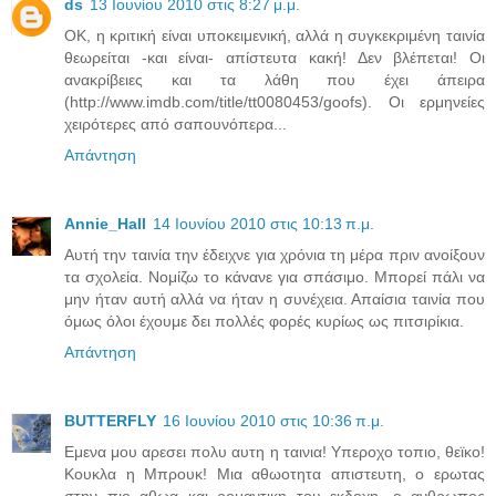
ds
13 Ιουνίου 2010 στις 8:27 μ.μ.
ΟΚ, η κριτική είναι υποκειμενική, αλλά η συγκεκριμένη ταινία
θεωρείται -και είναι- απίστευτα κακή! Δεν βλέπεται! Οι
ανακρίβειες και τα λάθη που έχει άπειρα
(http://www.imdb.com/title/tt0080453/goofs). Οι ερμηνείες
χειρότερες από σαπουνόπερα...
Απάντηση
Annie_Hall
14 Ιουνίου 2010 στις 10:13 π.μ.
Αυτή την ταινία την έδειχνε για χρόνια τη μέρα πριν ανοίξουν
τα σχολεία. Νομίζω το κάνανε για σπάσιμο. Μπορεί πάλι να
μην ήταν αυτή αλλά να ήταν η συνέχεια. Απαίσια ταινία που
όμως όλοι έχουμε δει πολλές φορές κυρίως ως πιτσιρίκια.
Απάντηση
BUTTERFLY
16 Ιουνίου 2010 στις 10:36 π.μ.
Εμενα μου αρεσει πολυ αυτη η ταινια! Υπεροχο τοπιο, θεϊκο!
Κουκλα η Μπρουκ! Μια αθωοτητα απιστευτη, ο ερωτας