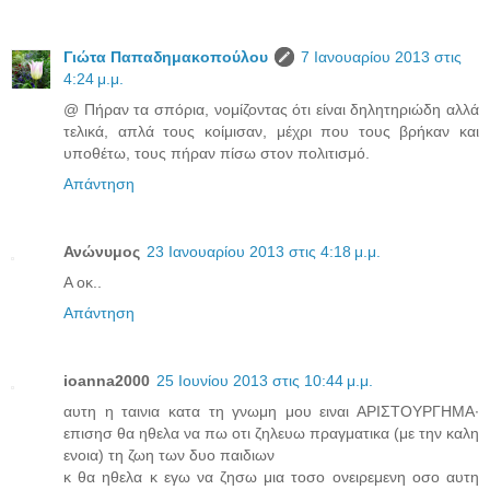
Γιώτα Παπαδημακοπούλου
7 Ιανουαρίου 2013 στις
4:24 μ.μ.
@ Πήραν τα σπόρια, νομίζοντας ότι είναι δηλητηριώδη αλλά
τελικά, απλά τους κοίμισαν, μέχρι που τους βρήκαν και
υποθέτω, τους πήραν πίσω στον πολιτισμό.
Απάντηση
Ανώνυμος
23 Ιανουαρίου 2013 στις 4:18 μ.μ.
A oκ..
Απάντηση
ioanna2000
25 Ιουνίου 2013 στις 10:44 μ.μ.
αυτη η ταινια κατα τη γνωμη μου ειναι ΑΡΙΣΤΟΥΡΓΗΜΑ·
επισησ θα ηθελα να πω οτι ζηλευω πραγματικα (με την καλη
ενοια) τη ζωη των δυο παιδιων
κ θα ηθελα κ εγω να ζησω μια τοσο ονειρεμενη οσο αυτη