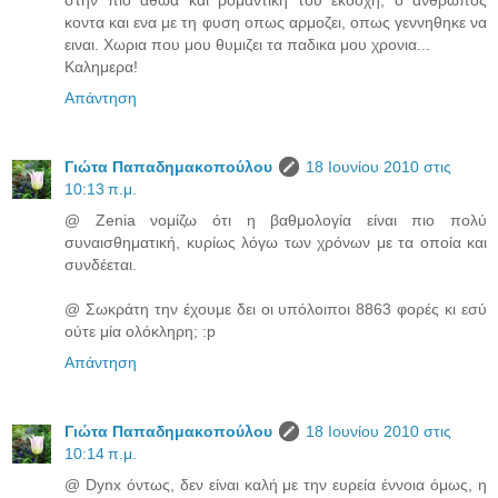
στην πιο αθωα και ρομαντικη του εκδοχη, ο ανθρωπος
κοντα και ενα με τη φυση οπως αρμοζει, οπως γεννηθηκε να
ειναι. Χωρια που μου θυμιζει τα παδικα μου χρονια...
Καλημερα!
Απάντηση
Γιώτα Παπαδημακοπούλου
18 Ιουνίου 2010 στις
10:13 π.μ.
@ Zenia νομίζω ότι η βαθμολογία είναι πιο πολύ
συναισθηματική, κυρίως λόγω των χρόνων με τα οποία και
συνδέεται.
@ Σωκράτη την έχουμε δει οι υπόλοιποι 8863 φορές κι εσύ
ούτε μία ολόκληρη; :p
Απάντηση
Γιώτα Παπαδημακοπούλου
18 Ιουνίου 2010 στις
10:14 π.μ.
@ Dynx όντως, δεν είναι καλή με την ευρεία έννοια όμως, η