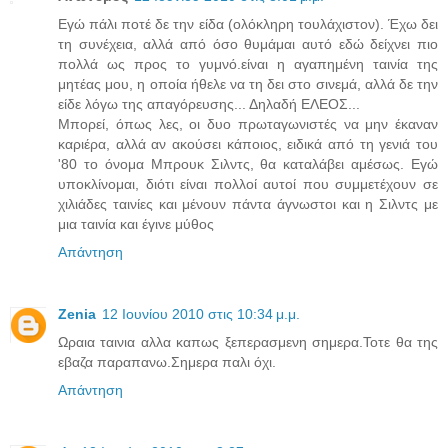
Εγώ πάλι ποτέ δε την είδα (ολόκληρη τουλάχιστον). Έχω δει
τη συνέχεια, αλλά από όσο θυμάμαι αυτό εδώ δείχνει πιο
πολλά ως προς το γυμνό.είναι η αγαπημένη ταινία της
μητέας μου, η οποία ήθελε να τη δει στο σινεμά, αλλά δε την
είδε λόγω της απαγόρευσης... Δηλαδή ΕΛΕΟΣ...
Μπορεί, όπως λες, οι δυο πρωταγωνιστές να μην έκαναν
καριέρα, αλλά αν ακούσει κάποιος, ειδικά από τη γενιά του
'80 το όνομα Μπρουκ Σιλντς, θα καταλάβει αμέσως. Εγώ
υποκλίνομαι, διότι είναι πολλοί αυτοί που συμμετέχουν σε
χιλιάδες ταινίες και μένουν πάντα άγνωστοι και η Σιλντς με
μια ταινία και έγινε μύθος
Απάντηση
Zenia
12 Ιουνίου 2010 στις 10:34 μ.μ.
Ωραια ταινια αλλα καπως ξεπερασμενη σημερα.Τοτε θα της
εβαζα παραπανω.Σημερα παλι όχι.
Απάντηση