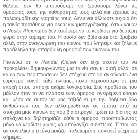
θέλαμε, δεν θα μπορούσαμε να ξεχάσουμε λόγω τις
ομορφιάς τους, της καθορότητάς τους αλλά και εξαιτίας τις
παλαιομοδίτικης γοητείας τους. Δεν είναι άλλωστε τυχαίο ότι
η ταινία προτάθηκε για oscar κινηματογράφισης, έστω και αν
ο
Nestor Almendros
δεν κατάφερε να το κερδίσει για δεύτερη
φορά στην καριέρα του. Η ουσία δεν βρίσκεται στο βραβείο
αλλά, στην αναγνώριση του κοινού που λάτρεψε και ζήλεψε
παράλληλα την απαράμιλη ομορφιά των εικόνων του.
Πιστεύω ότι ο
Randal Kleiser
δεν είχε σκοπό του να
προκαλέσει δημιουργώντας μια ταινία σαν κι αυτή αλλά, σε
καμία των περιπτώσεων δεν στόχευε στο να αγκαλιάσει ένα
ευρύτερο κοινό, κάθε ηλικίας, πολύ περισσότερο σε μια
εποχή όπου υπήρχε ακόμα λογοκρισία. Στις προθέσεις του
μάλλον ήταν το να πλάσσει έναν όμορφο, ονειρεμένο κόσμο
και μέσα σε αυτόν να μας ταξιδέψει με την βοήθεια δύο
ανθρώπων που δεν αλλοτριώθηκαν σε τίποτα από τα
στοιχεία μιας κοινωνίας που βιαιοπραγεί, τρώει τα ίδια της τα
σπλάχνα και δηλητηριάζει κάθε τι όμορφο, προσπαθώντας
μόνο να κερδίσει χωρίς να υπολογίζει συνέπειες. Έστω και
αν συνολικά η εικόνα μοιάζει παλαιωμένη, συγκινεί μέχρι και
σήμερα.