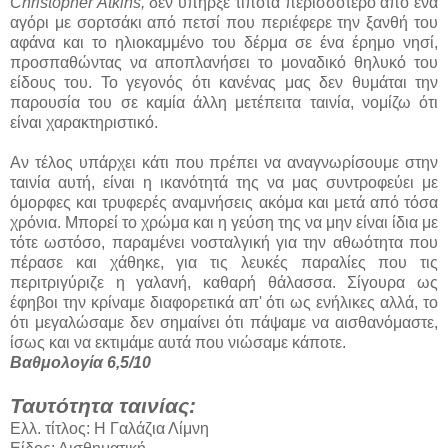
Christopher Atkins,
δεν υπήρξε τίποτα περισσότερο από ένα
αγόρι με σορτσάκι από πετσί που περιέφερε την ξανθή του
αφάνα και το ηλιοκαμμένο του δέρμα σε ένα έρημο νησί,
προσπαθώντας να αποπλανήσει το μοναδικό θηλυκό του
είδους του. Το γεγονός ότι κανένας μας δεν θυμάται την
παρουσία του σε καμία άλλη μετέπειτα ταινία, νομίζω ότι
είναι χαρακτηριστικό.
Αν τέλος υπάρχει κάτι που πρέπει να αναγνωρίσουμε στην
ταινία αυτή, είναι η ικανότητά της να μας συντροφεύει με
όμορφες και τρυφερές αναμνήσεις ακόμα και μετά από τόσα
χρόνια. Μπορεί το χρώμα και η γεύση της να μην είναι ίδια με
τότε ωστόσο, παραμένει νοσταλγική για την αθωότητα που
πέρασε και χάθηκε, για τις λευκές παραλίες που τις
περιτριγύριζε η γαλανή, καθαρή θάλασσα. Σίγουρα ως
έφηβοι την κρίναμε διαφορετικά απ' ότι ως ενήλικες αλλά, το
ότι μεγαλώσαμε δεν σημαίνει ότι πάψαμε να αισθανόμαστε,
ίσως και να εκτιμάμε αυτά που νιώσαμε κάποτε.
Βαθμολογία 6,5/10
Ταυτότητα ταινίας:
Ελλ. τίτλος: Η Γαλάζια Λίμνη