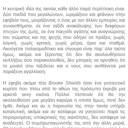
Η κεντρική ιδέα της ταινίας κάθε άλλο παρά περίπλοκη είναι.
Δύο παιδιά που μεγαλώνουν, ωριμάζουν και φτάνουν στην
εφηβεία τους, μοιράζοντας ο ένας με τον άλλον εμπειρίες και
συναισθήματα, σε ένα ταξίδι ανακάλυψης των διαφόρων
πτυχών της ζωής, σε ένα παιχνίδι αγάπης και αναγνώρισης
του σώματος και της ψυχής που οδηγεί σε πράξεις χωρίς
λογική, χωρίς κριτική, χωρίς μέτρα, όρια και σταθμά.
Ακούγεται παλαιομοδίτικο και σίγουρα είναι παρ' όλα ταύτα
όμως, ακόμα και ξέροντας ότι δεν θα ακολουθήσουν
εκπλήξεις όσο παρακολουθείς, δεν μπορείς να αρνηθείς ότι
το μυαλό σου ταξιδεύει και ο νους σου αισθάνεται μια
παράξενη αγαλλίαση.
Η έφηβη ακόμα τότε
Brooke Shields
ήταν ένα γοητευτικό
κορίτσι που πίσω από το αθώο της πρόσωπο έκρυβε μια
αρκετά sexy εικόνα. Πολλοί πίστευαν ότι θα την
ακολουθούσε μια μεγάλη καριέρα η οποία όμως, ποτέ δεν
ήρθε. Ακόμα και αν η παρουσία της στην ταινία υπήρξε
καταλυτική, ακόμα και αν κατάφερε να γοητεύσει παρά τις
περιορισμένες υποκριτικές της ικανότητες, δεν κατάφερε να
αναδειχτεί. Ο συμπρωταγωνιστής της από την άλλη μεριά,