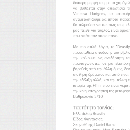
δεύτερη μορφή του, με το χαμόγελ
να βυθίζεται στην απελπισία 
Vanessa Hudgens
, τα καταφέ
αντιμετωπίζουμε ως τίποτα παρ
θα τολμούσα να πω πως τους κλ
μας πείθει για τυφλός, είναι όμω
που σπάει τον όποιο πάγο.
Με πιο απλά λόγια, το
"Beastl
προσπάθεια απόδοσης του βιβλίο
την κρίνουμε ως ανεξάρτητη τα
πρωταγωνιστές, σε μια εξιστόρ
βαρεθείς από την άλλη όμως, δεν
αίσθηση δράματος και αυτό είναι 
την εξέλιξη αλλά, και την τελική 
ιστορία της
Flinn,
που είναι γεμάτ
την κινηματογραφική της μεταφορ
Βαθμολογία 3/10
Ταυτότητα ταινίας:
Ελλ. τίτλος: Beastly
Είδος: Φαντασίας
Σκηνοθέτης: Daniel Barnz