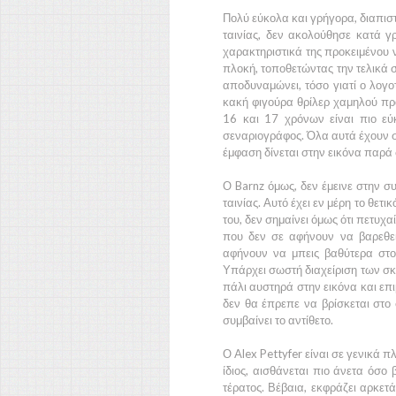
Πολύ εύκολα και γρήγορα, διαπισ
ταινίας, δεν ακολούθησε κατά γρ
χαρακτηριστικά της προκειμένου 
πλοκή, τοποθετώντας την τελικά σ
αποδυναμώνει, τόσο γιατί ο λογοτ
κακή φιγούρα θρίλερ χαμηλού προ
16 και 17 χρόνων είναι πιο εύ
σεναριογράφος. Όλα αυτά έχουν σ
έμφαση δίνεται στην εικόνα παρά
Ο
Barnz
όμως, δεν έμεινε στην σ
ταινίας. Αυτό έχει εν μέρη το θετι
του, δεν σημαίνει όμως ότι πετυχα
που δεν σε αφήνουν να βαρεθεί
αφήνουν να μπεις βαθύτερα στο
Υπάρχει σωστή διαχείριση των σκ
πάλι αυστηρά στην εικόνα και επιμ
δεν θα έπρεπε να βρίσκεται στο 
συμβαίνει το αντίθετο.
Ο
Alex Pettyfer
είναι σε γενικά πλ
ίδιος, αισθάνεται πιο άνετα όσο
τέρατος. Βέβαια, εκφράζει αρκετά