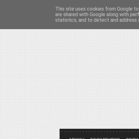
This site uses cookies from Google to 
Το μεγαλείο των Τεχ
are shared with Google along with per
statistics, and to detect and address 
Είμαστε πάντα εδώ για να μιλάμε γ