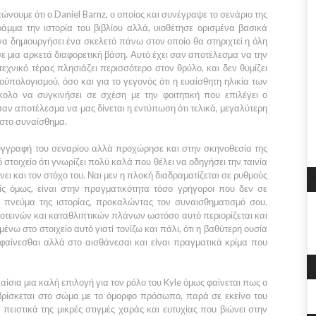
τώνουμε ότι ο
Daniel Barnz
, ο οποίος και συνέγραψε το σενάριο της
άμμα την ιστορία του βιβλίου αλλά, υιοθέτησε ορισμένα βασικά
να δημιουργήσει ένα σκελετό πάνω στον οποίο θα στηριχτεί η όλη
ε μια αρκετά διαφορετική βάση. Αυτό έχει σαν αποτέλεσμα να την
εχνικό τέρας πλησιάζει περισσότερο στον θρύλο, και δεν θυμίζει
ϋπολογισμού, όσο και για το γεγονός ότι η ευαίσθητη ηλικία των
κολο να συγκινήσει σε σχέση με την φοιτητική που επιλέγει ο
αν αποτέλεσμα να μας δίνεται η εντύπωση ότι τελικά, μεγαλύτερη
 στο συναίσθημα.
υγγραφή του σεναρίου αλλά προχώρησε και στην σκηνοθεσία της
κό στοιχείο ότι γνωρίζει πολύ καλά που θέλει να οδηγήσει την ταινία
ίνει και τον στόχο του. Ναι μεν η πλοκή διαδραματίζεται σε ρυθμούς
ς όμως, είναι στην πραγματικότητα τόσο γρήγοροι που δεν σε
 πνεύμα της ιστορίας, προκαλώντας τον συναισθηματισμό σου.
οτεινών και καταθλιπτικών πλάνων ωστόσο αυτό περιορίζεται και
ένω στο στοιχείο αυτό γιατί τονίζω και πάλι, ότι η βαθύτερη ουσία
φαίνεσθαι αλλά στο αισθάνεσαι και είναι πραγματικά κρίμα που
αίσια μια καλή επιλογή για τον ρόλο του
Kyle
όμως φαίνεται πως ο
 βρίσκεται στο σώμα με το όμορφο πρόσωπο, παρά σε εκείνο του
 πειστικά της μικρές στιγμές χαράς και ευτυχίας που βιώνει στην