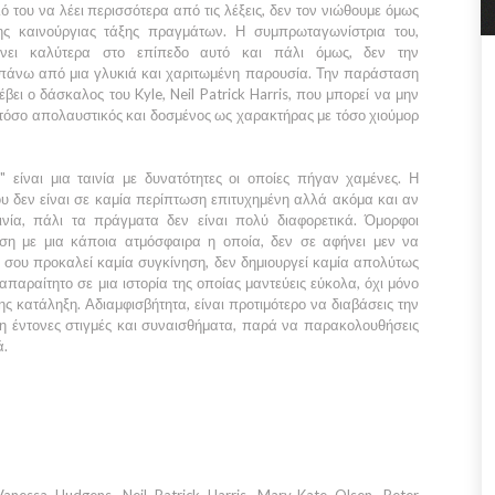
ό του να λέει περισσότερα από τις λέξεις, δεν τον νιώθουμε όμως
της καινούργιας τάξης πραγμάτων. Η συμπρωταγωνίστρια του,
ρνει καλύτερα στο επίπεδο αυτό και πάλι όμως, δεν την
απάνω από μια γλυκιά και χαριτωμένη παρουσία. Την παράσταση
έβει ο δάσκαλος του
Kyle, Neil Patrick Harris,
που μπορεί να μην
ς τόσο απολαυστικός και δοσμένος ως χαρακτήρας με τόσο χιούμορ
y"
είναι μια ταινία με δυνατότητες οι οποίες πήγαν χαμένες. Η
υ δεν είναι σε καμία περίπτωση επιτυχημένη αλλά ακόμα και αν
ινία, πάλι τα πράγματα δεν είναι πολύ διαφορετικά. Όμορφοι
ηση με μια κάποια ατμόσφαιρα η οποία, δεν σε αφήνει μεν να
 σου προκαλεί καμία συγκίνηση, δεν δημιουργεί καμία απολύτως
απαραίτητο σε μια ιστορία της οποίας μαντεύεις εύκολα, όχι μόνο
της κατάληξη. Αδιαμφισβήτητα, είναι προτιμότερο να διαβάσεις την
η έντονες στιγμές και συναισθήματα, παρά να παρακολουθήσεις
ά.