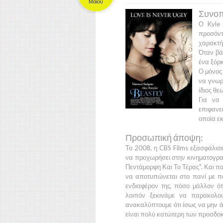
Μαΐου
Συνοπ
Ο
Kyle 
προσόν
χαρακτή
Όταν βάζ
ένα ξόρ
Ο μόνος 
να γνωρί
ίδιος θε
Για να
επιφανε
οποία εκ
Προσωπική άποψη:
Το
2008
, η
CBS Films
εξασφάλισε 
να προχωρήσει στην κινηματογρα
Πεντάμορφη Και Το Τέρας".
Και πα
να αποτυπώνεται στο πανί με πο
ενδιαφέρον της, πόσο μάλλον ότ
λοιπόν ξεκινάμε να παρακολο
ανακαλύπτουμε ότι ίσως να μην άξι
είναι πολύ κατώτερη των προσδοκ