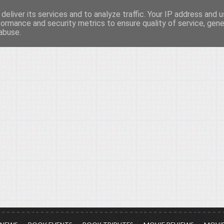
deliver its services and to analyze traffic. Your IP address and 
νών...
formance and security metrics to ensure quality of service, gen
abuse.
ια τον πολιτισμό, σε κάθε του μορφή και έκταση...