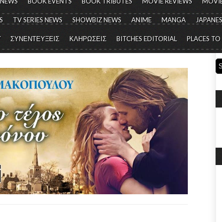
 NEWS
BOOK EVENTS
BOOK TRIBUTES
MOVIE REVIEWS
MOVIE
S
TV SERIES NEWS
SHOWBIZ NEWS
ANIME
MANGA
JAPANES
Y
ΣΥΝΕΝΤΕΥΞΕΙΣ
ΚΛΗΡΩΣΕΙΣ
BITCHES EDITORIAL
PLACES TO