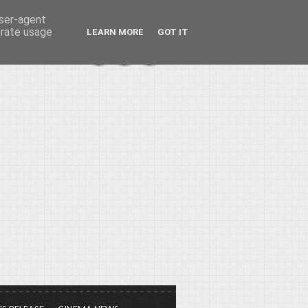
user-agent
erate usage
LEARN MORE
GOT IT