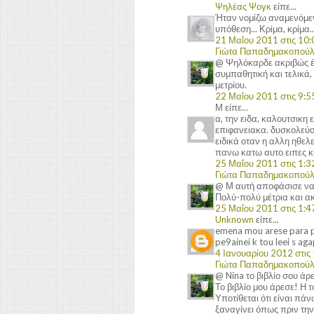
Ψηλέας Ψογκ
είπε...
Ήταν νομίζω αναμενόμενο
υπόθεση... Κρίμα, κρίμα..
21 Μαΐου 2011 στις 10:0
Γιώτα Παπαδημακοπού
@ Ψηλόκαρδε ακριβώς έτσ
συμπαθητική και τελικά,
μετρίου.
22 Μαΐου 2011 στις 9:55
Μ είπε...
α, την ειδα, καλουτσικη 
επιφανειακα. δυσκολεύο
ειδικά οταν η αλλη ηθελε
πανω κατω αυτο ειπες κι
25 Μαΐου 2011 στις 1:32
Γιώτα Παπαδημακοπού
@ Μ αυτή αποφάσισε να φ
Πολύ-πολύ μέτρια και α
25 Μαΐου 2011 στις 1:47
Unknown
είπε...
emena mou arese para po
pe9ainei k tou leei s aga
4 Ιανουαρίου 2012 στις 
Γιώτα Παπαδημακοπού
@ Nina το βιβλίο σου άρε
Το βιβλίο μου άρεσε! Η 
Υποτίθεται ότι είναι πά
ξαναγίνει όπως πριν την