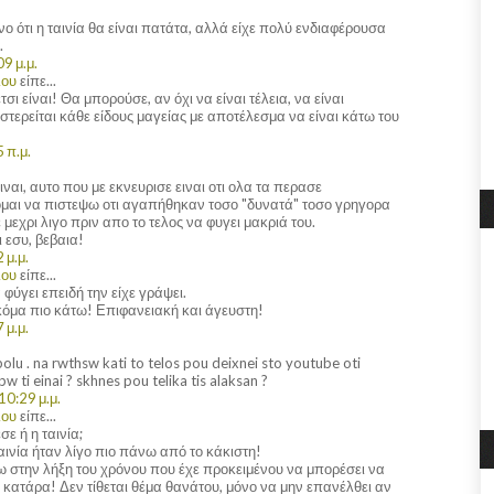
 ότι η ταινία θα είναι πατάτα, αλλά είχε πολύ ενδιαφέρουσα
.
9 μ.μ.
λου
είπε...
ι είναι! Θα μπορούσε, αν όχι να είναι τέλεια, να είναι
 στερείται κάθε είδους μαγείας με αποτέλεσμα να είναι κάτω του
 π.μ.
ειναι, αυτο που με εκνευρισε ειναι οτι ολα τα περασε
μαι να πιστεψω οτι αγαπήθηκαν τοσο "δυνατά" τοσο γρηγορα
 μεχρι λιγο πριν απο το τελος να φυγει μακριά του.
 εσυ, βεβαια!
 μ.μ.
λου
είπε...
ύγει επειδή την είχε γράψει.
κόμα πιο κάτω! Επιφανειακή και άγευστη!
 μ.μ.
lu . na rwthsw kati to telos pou deixnei sto youtube oti
pw ti einai ? skhnes pou telika tis alaksan ?
10:29 μ.μ.
λου
είπε...
σε ή η ταινία;
ταινία ήταν λίγο πιο πάνω από το κάκιστη!
νω στην λήξη του χρόνου που έχε προκειμένου να μπορέσει να
 κατάρα! Δεν τίθεται θέμα θανάτου, μόνο να μην επανέλθει αν