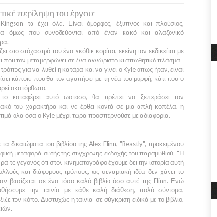
τική περίληψη του έργου:
Kingson
τα έχει όλα. Είναι όμορφος, έξυπνος και πλούσιος,
τα όμως που συνοδεύονται από έναν κακό και αλαζονικό
ρα.
ει στο στόχαστρό του ένα γκόθικ κορίτσι, εκείνη τον εκδικείται με
κι που τον μεταμορφώνει σε ένα αγνώριστο κι απωθητικό πλάσμα.
τρόπος για να λυθεί η κατάρα και να γίνει ο
Kyle
όπως ήταν, είναι
σει κάποια που θα τον αγαπήσει με τη νέα του μορφή, κάτι που ο
ωρεί ακατόρθωτο.
 το καταφέρει αυτό ωστόσο, θα πρέπει να ξεπεράσει τον
ιακό του χαρακτήρα και να έρθει κοντά σε μια απλή κοπέλα, η
τιμά όλα όσα ο
Kyle
μέχρι τώρα προσπερνούσε με αδιαφορία.
τα δικαιώματα του βιβλίου της
Alex Flinn, "Beastly",
προκειμένου
φική μεταφορά αυτής της σύγχρονης εκδοχής του παραμυθιού,
"Η
ρά το γεγονός ότι στον κινηματογράφο έχουμε δει την ιστορία αυτή
λλούς και διάφορους τρόπους, ως σεναριακή ιδέα δεν χάνει το
αν βασίζεται σε ένα τόσο καλό βιβλίο όσο αυτό της
Flinn.
Ενώ
υθήσουμε την ταινία με κάθε καλή διάθεση, πολύ σύντομα,
ζε τον κόπο. Δυστυχώς η ταινία, σε σύγκριση ειδικά με το βιβλίο,
ιών.