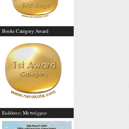
Books Category Award
Εκδόσεις Μεταίχμιο