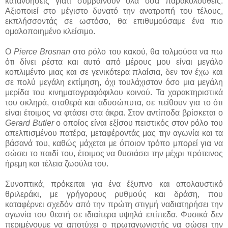
κατανοήσεις γιατί συμβαίνουν όλα όσα παρακολουθείς.
Αξιοποιεί στο μέγιστο δυνατό την ανατροπή του τέλους,
εκπλήσσοντάς σε ωστόσο, θα επιθυμούσαμε ένα πιο
ομαλοποιημένο κλείσιμο.
Ο
Pierce Brosnan
στο ρόλο του κακού, θα τολμούσα να πω
ότι δίνει ρέστα και αυτό από μέρους μου είναι μεγάλο
κοπλιμέντο μιας και σε γενικότερα πλαίσια, δεν τον έχω και
σε πολύ μεγάλη εκτίμηση, όχι τουλάχιστον όσο μια μεγάλη
μερίδα του κινηματογραφόφιλου κοινού. Τα χαρακτηριστικά
του σκληρά, σταθερά και αδυσώπυτα, σε πείθουν για το ότι
είναι έτοιμος να φτάσει στα άκρα. Στον αντίποδα βρίσκεται ο
Gerard Butler
ο οποίος είναι εξίσου πειστικός στον ρόλο του
απελπισμένου πατέρα, μεταφέροντάς μας την αγωνία και τα
βάσανά του, καθώς μάχεται με όποιον τρόπο μπορεί για να
σώσει το παιδί του, έτοιμος να θυσιάσει την μέχρι πρότεινος
ήρεμη και τέλεια ζωούλα του.
Συνοπτικά, πρόκειται για ένα έξυπνο και απολαυστικό
θριλεράκι, με γρήγορους ρυθμούς και δράση, που
καταφέρνει σχεδόν από την πρώτη στιγμή ναδιατηρήσει την
αγωνία του θεατή σε ιδιαίτερα υψηλά επίπεδα. Φυσικά δεν
περιμένουμε να αποτύχει ο πρωταγωνιστής να σώσει την