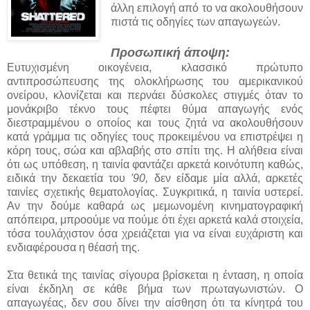
άλλη επιλογή από το να ακολουθήσουν
πιστά τις οδηγίες των απαγωγεών.
Προσωπική άποψη:
Ευτυχισμένη οικογένεια, κλασσικό πρώτυπο
αντιπροσώπευσης της ολοκλήρωσης του αμερικανικού
ονείρου, κλονίζεται και περνάει δύσκολες στιγμές όταν το
μονάκριβο τέκνο τους πέφτει θύμα απαγωγής ενός
διεστραμμένου ο οποίος και τους ζητά να ακολουθήσουν
κατά γράμμα τις οδηγίες τους προκειμένου να επιστρέψει η
κόρη τους, σώα και αβλαβής στο σπίτι της. Η αλήθεια είναι
ότι ως υπόθεση, η ταινία φαντάζει αρκετά κοινότυπη καθώς,
ειδικά την δεκαετία του
'90,
δεν είδαμε μία αλλά, αρκετές
ταινίες σχετικής θεματολογίας. Συγκριτικά, η ταινία υστερεί.
Αν την δούμε καθαρά ως μεμωνομένη κινηματογραφική
απόπειρα, μπροούμε να πούμε ότι έχει αρκετά καλά στοιχεία,
τόσα τουλάχιστον όσα χρειάζεται για να είναι ευχάριστη και
ενδιαφέρουσα η θέασή της.
Στα θετικά της ταινίας σίγουρα βρίσκεται η ένταση, η οποία
είναι έκδηλη σε κάθε βήμα των πρωταγωνιστών. Ο
απαγωγέας, δεν σου δίνει την αίσθηση ότι τα κίνητρά του