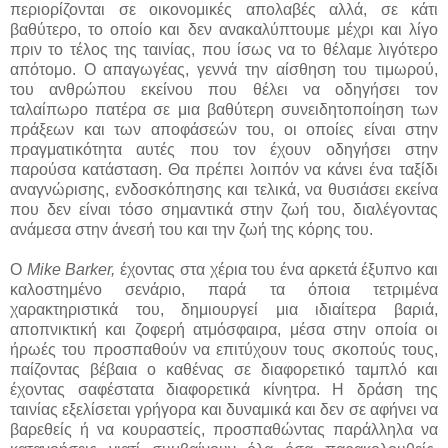
περιορίζονται σε οικονομικές απολαβές αλλά, σε κάτι
βαθύτερο, το οποίο και δεν ανακαλύπτουμε μέχρι και λίγο
πριν το τέλος της ταινίας, που ίσως να το θέλαμε λιγότερο
απότομο. Ο απαγωγέας, γεννά την αίσθηση του τιμωρού,
του ανθρώπου εκείνου που θέλει να οδηγήσει τον
ταλαίπωρο πατέρα σε μια βαθύτερη συνειδητοποίηση των
πράξεων και των αποφάσεών του, οι οποίες είναι στην
πραγματικότητα αυτές που τον έχουν οδηγήσει στην
παρούσα κατάσταση. Θα πρέπει λοιπόν να κάνει ένα ταξίδι
αναγνώρισης, ενδοσκόπησης και τελικά, να θυσιάσει εκείνα
που δεν είναι τόσο σημαντικά στην ζωή του, διαλέγοντας
ανάμεσα στην άνεσή του και την ζωή της κόρης του.
Ο
Mike Barker,
έχοντας στα χέρια του ένα αρκετά έξυπνο και
καλοστημένο σενάριο, παρά τα όποια τετριμένα
χαρακτηριστικά του, δημιουργεί μια ιδιαίτερα βαριά,
αποπνικτική και ζοφερή ατμόσφαιρα, μέσα στην οποία οι
ήρωές του προσπαθούν να επιτύχουν τους σκοπούς τους,
παίζοντας βέβαια ο καθένας σε διαφορετικό ταμπλό και
έχοντας σαφέστατα διαφορετικά κίνητρα. Η δράση της
ταινίας εξελίσεται γρήγορα και δυναμικά και δεν σε αφήνει να
βαρεθείς ή να κουραστείς, προσπαθώντας παράλληλα να