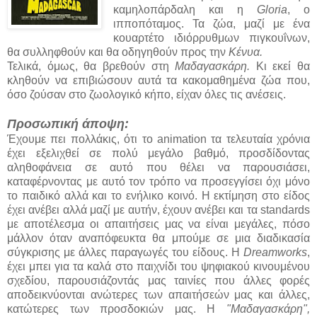
καμηλοπάρδαλη και η
Gloria
, ο
ιπποπόταμος. Τα ζώα, μαζί με ένα
κουαρτέτο ιδιόρρυθμων πιγκουΐνων,
θα συλληφθούν και θα οδηγηθούν προς την
Κένυα.
Τελικά, όμως, θα βρεθούν στη
Μαδαγασκάρη.
Κι εκεί θα
κληθούν να επιβιώσουν αυτά τα κακομαθημένα ζώα που,
όσο ζούσαν στο ζωολογικό κήπο, είχαν όλες τις ανέσεις.
Προσωπική άποψη:
Έχουμε πει πολλάκις, ότι το animation τα τελευταία χρόνια
έχει εξελιχθεί σε πολύ μεγάλο βαθμό, προσδίδοντας
αληθοφάνεια σε αυτό που θέλει να παρουσιάσει,
καταφέρνοντας με αυτό τον τρόπο να προσεγγίσει όχι μόνο
το παιδικό αλλά και το ενήλικο κοινό. Η εκτίμηση στο είδος
έχει ανέβει αλλά μαζί με αυτήν, έχουν ανέβει και τα standards
με αποτέλεσμα οι απαιτήσεις μας να είναι μεγάλες, πόσο
μάλλον όταν αναπόφευκτα θα μπούμε σε μια διαδικασία
σύγκρισης με άλλες παραγωγές του είδους. Η
Dreamworks
,
έχει μπει για τα καλά στο παιχνίδι του ψηφιακού κινουμένου
σχεδίου, παρουσιάζοντάς μας ταινίες που άλλες φορές
αποδεικνύονται ανώτερες των απαιτήσεών μας και άλλες,
κατώτερες των προσδοκιών μας. Η
"Μαδαγασκάρη",