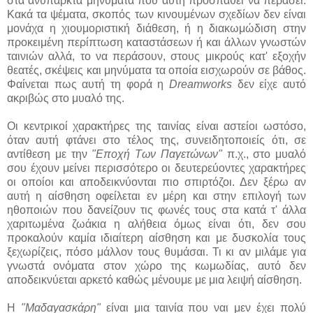
στα ανύπαρκτα μηνύματα που αυτή προσπαθεί να περάσει.
Κακά τα ψέματα, σκοπός των κινουμένων σχεδίων δεν είναι
μονάχα η χιουμοριστική διάθεση, ή η διακωμώδιση στην
προκειμένη περίπτωση καταστάσεων ή και άλλων γνωστών
ταινιών αλλά, το να περάσουν, στους μικρούς κατ' εξοχήν
θεατές, σκέψεις και μηνύματα τα οποία εισχωρούν σε βάθος.
Φαίνεται πως αυτή τη φορά η
Dreamworks
δεν είχε αυτό
ακριβώς στο μυαλό της.
Οι κεντρικοί χαρακτήρες της ταινίας είναι αστείοι ωστόσο,
όταν αυτή φτάνει στο τέλος της, συνειδητοποιείς ότι, σε
αντίθεση με την
"Εποχή Των Παγετώνων"
π.χ., στο μυαλό
σου έχουν μείνει περισσότερο οι δευτερεύοντες χαρακτήρες
οι οποίοι και αποδεικνύονται πιο σπιρτόζοι. Δεν ξέρω αν
αυτή η αίσθηση οφείλεται εν μέρη και στην επιλογή των
ηθοποιών που δανείζουν τις φωνές τους στα κατά τ' άλλα
χαριτωμένα ζωάκια η αλήθεια όμως είναι ότι, δεν σου
προκαλούν καμία ιδιαίτερη αίσθηση και με δυσκολία τους
ξεχωρίζεις, πόσο μάλλον τους θυμάσαι. Τι κι αν μιλάμε για
γνωστά ονόματα στον χώρο της κωμωδίας, αυτό δεν
αποδεικνύεται αρκετό καθώς μένουμε με μια λειψή αίσθηση.
Η
"Μαδαγασκάρη"
είναι μια ταινία που ναι μεν έχει πολύ