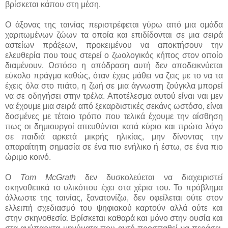
βρίσκεται κάπου στη μέση.
Ο άξονας της ταινίας περιστρέφεται γύρω από μια ομάδα
χαριτωμένων ζώων τα οποία και επιδίδονται σε μια σειρά
αστείων πράξεων, προκειμένου να αποκτήσουν την
ελευθερία που τους στερεί ο ζωολογικός κήπος στον οποίο
διαμένουν. Ωστόσο η απόδραση αυτή δεν αποδεικνύεται
εύκολο πράγμα καθώς, όταν έχεις μάθει να ζεις με το να τα
έχεις όλα στο πιάτο, η ζωή σε μια άγνωστη ζούγκλα μπορεί
να σε οδηγήσει στην τρέλα. Αποτέλεσμα αυτού είναι ναι μεν
να έχουμε μια σειρά από ξεκαρδιστικές σεκάνς ωστόσο, είναι
δοσμένες με τέτοιο τρόπο που τελικά έχουμε την αίσθηση
πως οι δημιουργοί απευθύνται κατά κύριο και πρώτο λόγο
σε παιδιά αρκετά μικρής ηλικίας, μην δίνοντας την
απαραίτητη σημασία σε ένα πιο ενήλικο ή έστω, σε ένα πιο
ώριμο κοινό.
Ο
Tom McGrath
δεν δυσκολεύεται να διαχειριστεί
σκηνοθετικά το υλικόπου έχει στα χέρια του. Το πρόβλημα
άλλωστε της ταινίας, ξανατονίζω, δεν οφείλεται ούτε στον
ελλειπή σχεδιασμό του ψηφιακού καρτούν αλλά ούτε και
στην σκηνοθεσία. Βρίσκεται καθαρά και μόνο στην ουσία και