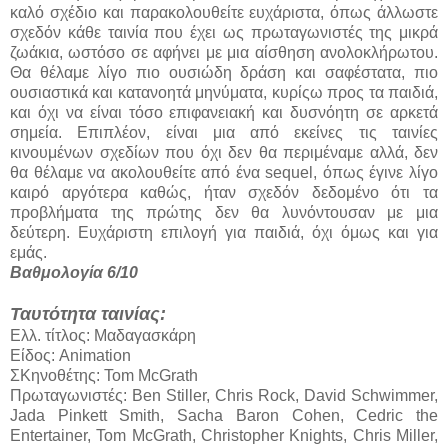
καλό σχέδιο και παρακολουθείτε ευχάριστα, όπως άλλωστε
σχεδόν κάθε ταινία που έχει ως πρωταγωνιστές της μικρά
ζωάκια, ωστόσο σε αφήνει με μια αίσθηση ανολοκλήρωτου.
Θα θέλαμε λίγο πιο ουσιώδη δράση και σαφέστατα, πιο
ουσιαστικά και κατανοητά μηνύματα, κυρίςω προς τα παιδιά,
και όχι να είναι τόσο επιφανειακή και δυσνόητη σε αρκετά
σημεία. Επιπλέον, είναι μια από εκείνες τις ταινίες
κινουμένων σχεδίων που όχι δεν θα περιμέναμε αλλά, δεν
θα θέλαμε να ακολουθείτε από ένα sequel, όπως έγινε λίγο
καιρό αργότερα καθώς, ήταν σχεδόν δεδομένο ότι τα
προβλήματα της πρώτης δεν θα λυνόντουσαν με μια
δεύτερη. Ευχάριστη επιλογή για παιδιά, όχι όμως και για
εμάς.
Βαθμολογία 6/10
Ταυτότητα ταινίας:
Ελλ. τίτλος: Μαδαγασκάρη
Είδος: Animation
ΣΚηνοθέτης: Tom McGrath
Πρωταγωνιστές: Ben Stiller, Chris Rock, David Schwimmer,
Jada Pinkett Smith, Sacha Baron Cohen, Cedric the
Entertainer, Tom McGrath, Christopher Knights, Chris Miller,