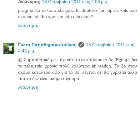
Ανώνυμος
13 Οκτωβρίου 2011 στις 2:03 μ.μ.
pragmatika eskasa sta gelia.to deutero itan episis kalo.exo
akousei oti tha vgei kai trito.etsi einai?
Απάντηση
Γιώτα Παπαδημακοπούλου
13 Οκτωβρίου 2011 στις
4:46 μ.μ.
@ Συμπαθητικό μεν, όχι κάτι το εντυπωσιακό δε. Έχουμε δει
τα τελευταία χρόνια πολύ καλύτερα animation. Το 2ο ήταν
ακόμα κατώτερο όσο για το 3ο, λέγεται ότι θα γυριστεί αλλά
τίποτα δεν είναι ακόμα σίγουρο.
Απάντηση