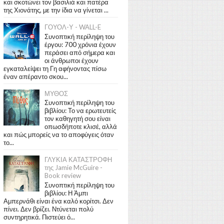
και σκοτώνει τον βασιλιά και πατέρα
της Χιονάτης, με την ίδια να γίνεται ...
ΓΟΥΟΛ-Υ - WALL-E
Συνοπτική περίληψη του
έργου: 700 χρόνια έχουν
περάσει από σήμερα και
οι άνθρωποι έχουν
εγκαταλείψει τη Γη αφήνοντας πίσω
έναν απέραντο σκου...
ΜΥΘΟΣ
Συνοπτική περίληψη του
βιβλίου: Το να ερωτευτείς
τον καθηγητή σου είναι
οπωσδήποτε κλισέ, αλλά
και πώς μπορείς να το αποφύγεις όταν
το...
ΓΛΥΚΙΑ ΚΑΤΑΣΤΡΟΦΗ
της Jamie McGuire -
Book review
Συνοπτική περίληψη του
βιβλίου: Η Άμπι
Αμπερνάθι είναι ένα καλό κορίτσι. Δεν
πίνει. Δεν βρίζει. Ντύνεται πολύ
συντηρητικά. Πιστεύει ό...