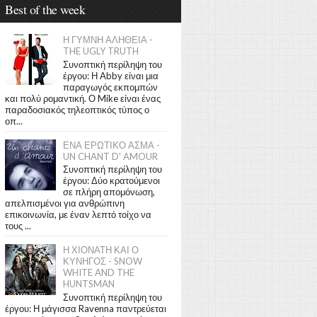
Best of the week
Η ΓΥΜΝΗ ΑΛΗΘΕΙΑ -
THE UGLY TRUTH
Συνοπτική περίληψη του
έργου: Η Abby είναι μια
παραγωγός εκπομπών
και πολύ ρομαντική. Ο Mike είναι ένας
παραδοσιακός τηλεοπτικός τύπος ο
οπ...
ΕΝΑ ΕΡΩΤΙΚΟ ΑΣΜΑ -
UN CHANT D' AMOUR
Συνοπτική περίληψη του
έργου: Δύο κρατούμενοι
σε πλήρη απομόνωση,
απελπισμένοι για ανθρώπινη
επικοινωνία, με έναν λεπτό τοίχο να
τους ...
Η ΧΙΟΝΑΤΗ ΚΑΙ Ο
ΚΥΝΗΓΟΣ - SNOW
WHITE AND THE
HUNTSMAN
Συνοπτική περίληψη του
έργου: Η μάγισσα Ravenna παντρεύεται