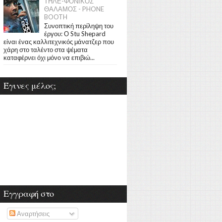
ΤΗΛΕ-ΦΟΝΙΚΟΣ
ΘΑΛΑΜΟΣ - PHONE
BOOTH
Συνοπτική περίληψη του
έργου: Ο Stu Shepard
είναι ένας καλλιτεχνικός μάνατζερ που
χάρη στο ταλέντο στα ψέματα
καταφέρνει όχι μόνο να επιβιώ...
Έγινες μέλος;
Εγγραφή στο
Αναρτήσεις