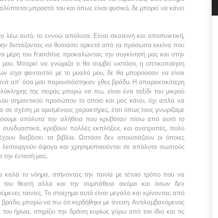
καλύπτεται μπροστά του και όπως είναι φυσικό, δε μπορεί να κάνει
το λέω αυτό, το εννοώ απόλυτα. Είναι σκοτεινή και αποπνικτική,
 μην διστάζοντας να θυσιάσει αρκετά από τα πρόσωπα εκείνα που
 μέρη του franchise, προκαλώντας την συγκίνησή μας και στην
 μου. Μπορεί να γνώριζα τι θα συμβεί ωστόσο, η οπτικοποίηση
ων είχα φανταστεί με το μυαλό μου, δε θα μπορούσαν να είναι
τανά απ' όσα μου παρουσιάστηκαν χθες βράδυ. Η σπαρακτικότερη
ολόκληρης της σειράς μπορώ να πω, είναι ένα ταξίδι του μικρού
λου σημαντικού προσώπου το οποίο και μας κάνει, όχι απλά να
σε σχέση με ορισμένους χαρακτήρες, έτσι όπως τους γνωρίζαμε
ήσουμε απόλυτα την αλήθεια που κρυβόταν πίσω από αυτό το
ά συνδυαστικά, κρύβουν πολλές εκπλήξεις και ανατροπές, πολύ
έχουν διαβάσει τα βιβλία. Ωστόσο δεν απουσιάζουν οι όποιες
ες, λειτουργούν άψογα και χρησιμοποιούνται σε απόλυτα σωστούς
α την έντασή μας.
α καλά το νόημα, στήνοντας την ταινία με τέτοιο τρόπο που να
χή του θεατή αλλά και την συμπάθεια ακόμα και όσων δεν
μενες ταινίες. Το στοίχημα αυτό είναι μεγάλο και κρίνοντας από
 βράδυ, μπορώ να πω ότι κερδήθηκε με άνεση. Αντιλαμβανόμενος
του ήρωα, στηρίζει την δράση κυρίως γύρω από τον ίδιο και τις