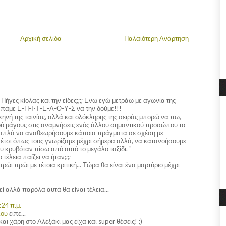
Αρχική σελίδα
Παλαιότερη Ανάρτηση
!! Πήγες κίολας και την είδες;;;; Ενω εγώ μετράω με αγωνία της
α πάμε Ε-Π-Ι-Τ-Ε-Λ-Ο-Υ-Σ να την δούμε!!!
ηνή της ταινίας, αλλά και ολόκληρης της σειράς μπορώ να πω,
κρού μάγους στις αναμνήσεις ενός άλλου σημαντικού προσώπου το
χι απλά να αναθεωρήσουμε κάποια πράγματα σε σχέση με
 έτσι όπως τους γνωρίζαμε μέχρι σήμερα αλλά, να κατανοήσουμε
 κρυβόταν πίσω από αυτό το μεγάλο ταξίδι. "
τέλεια παίζει να ήταν;;;;
ώι πρώι με τέτοια κριτική... Τώρα θα είναι ένα μαρτύριο μέχρι
χεί αλλά παρόλα αυτά θα είναι τέλεια...
:24 π.μ.
λου
είπε...
και χάρη στο Αλεξάκι μας είχα και super θέσεις! ;)