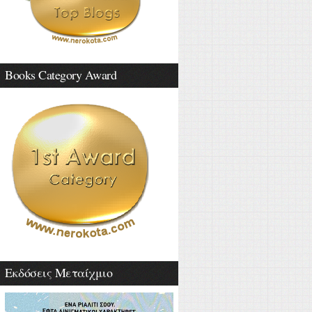
Books Category Award
Εκδόσεις Μεταίχμιο