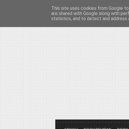
This site uses cookies from Google to 
Το μεγαλείο των Τεχ
are shared with Google along with per
statistics, and to detect and address 
Είμαστε πάντα εδώ για να μιλάμε γ