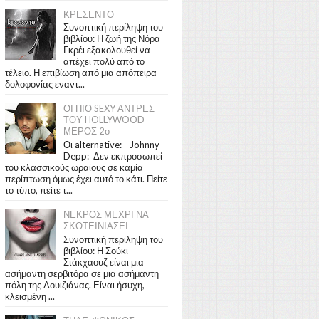
ΚΡΕΣΕΝΤΟ
Συνοπτική περίληψη του
βιβλίου: Η ζωή της Νόρα
Γκρέι εξακολουθεί να
απέχει πολύ από το
τέλειο. Η επιβίωση από μια απόπειρα
δολοφονίας εναντ...
ΟΙ ΠΙΟ SEXY ΑΝΤΡΕΣ
ΤΟΥ HOLLYWOOD -
ΜΕΡΟΣ 2ο
Οι alternative: - Johnny
Depp: Δεν εκπροσωπεί
του κλασσικούς ωραίους σε καμία
περίπτωση όμως έχει αυτό το κάτι. Πείτε
το τύπο, πείτε τ...
ΝΕΚΡΟΣ ΜΕΧΡΙ ΝΑ
ΣΚΟΤΕΙΝΙΑΣΕΙ
Συνοπτική περίληψη του
βιβλίου: Η Σούκι
Στάκχαουζ είναι μια
ασήμαντη σερβιτόρα σε μια ασήμαντη
πόλη της Λουιζιάνας. Είναι ήσυχη,
κλεισμένη ...