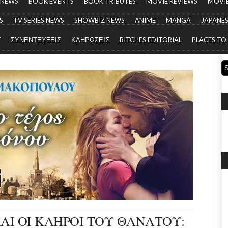
 NEWS
BOOK EVENTS
BOOK TRIBUTES
MOVIE REVIEWS
MOVIE
S
TV SERIES NEWS
SHOWBIZ NEWS
ANIME
MANGA
JAPANES
Y
ΣΥΝΕΝΤΕΥΞΕΙΣ
ΚΛΗΡΩΣΕΙΣ
BITCHES EDITORIAL
PLACES TO
ΚΑΙ ΟΙ ΚΛΗΡΟΙ ΤΟΥ ΘΑΝΑΤΟΥ: