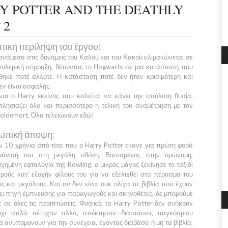
RY POTTER AND THE DEATHLY
 2
τική περίληψη του έργου:
ανάμεσα στις δυνάμεις του
Καλού
και το
υ Κακού
κλιμακώνεται σε
ολεμική σύρραξη, θέτωντας το
Hogwarts
σε μια κατάσταση που
θηκε ποτέ άλλοτε. Η κατάσταση ποτέ δεν ήταν κρισιμότερη και
εν είναι ασφαλής.
ναι ο
Harry
εκείνος που καλείται να κάνει την απόλυτη θυσία,
λησιάζει όλο και περισσότερο η τελική του αναμέτρηση με τον
Voldemort
. Όλα τελειώνουν εδώ!
ωπική άποψη:
αν
10
χρόνια από τότε που ο
Harry Potter
έκανε για πρώτη φορά
φάνισή του στη μεγάλη οθόνη. Βασισμένος στην ομώνυμη,
υχημένη εφταλογία της
Rowling,
ο μικρός μάγος ξεκίνησε το ταξίδι
ρούς κατ' εξοχήν φίλους του για να εξελιχθεί στο πέρασμα του
ς και μεγάλους. Και αν δεν είναι ουκ ολίγα τα βιβλία που έχουν
ει πηγή έμπνευσης για παραγωγούς και σκηνοθέτες, δε μπορούμε
 σε όλες τις περιπτώσεις. Φυσικά, τα
Harry Potter
δεν ανήκουν
όχι απλά πέτυχαν αλλά, απέκτησαν διαστάσεις παγκόσμιου
α ανυπομονούν για την συνέχεια, έχοντας διαβάσει ή μη τα βιβλία,