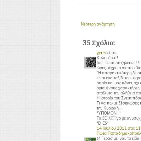
Νεότερη ανάρτηση
35 Σχόλια:
gerry
είπε...
Καλημέρα!!
Ιιιιιιι Γιώτα σε ζηλεύω!!
ώρες μέχρι το σκ που θ
"Η σπαρακτικότερη δε σκ
είναι ένα ταξίδι του μι
οποίο και μας κάνει, ό
ορισμένους χαρακτήρες,
απόλυτα την αλήθεια που
Η ιστορία του Σνειπ πόσο 
Τι να πω με ξέσηκωσες πρ
την Κυριακή...
*ΥΠΟΜΟΝΗ*
Το 3D λίίίίίίγο με ανυσυ
*DIES*
14 Ιουλίου 2011 στις 11
Γιώτα Παπαδημακοπού
@ Γεράσιμε, ναι, το είδα 