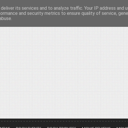
deliver its services and to analyze traffic. Your IP address and 
νών...
formance and security metrics to ensure quality of service, gen
abuse.
ια τον πολιτισμό, σε κάθε του μορφή και έκταση...