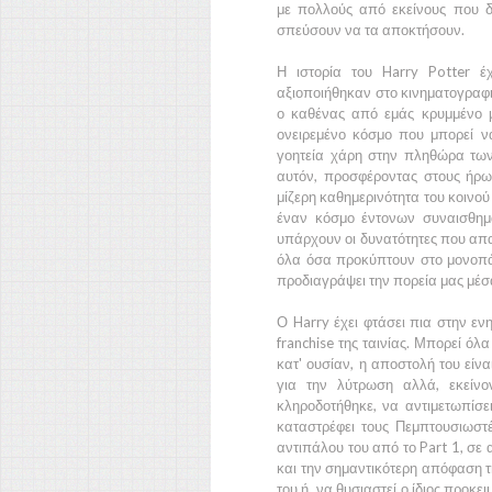
με πολλούς από εκείνους που δ
σπεύσουν να τα αποκτήσουν.
Η ιστορία του
Harry Potter
έχ
αξιοποιήθηκαν στο κινηματογραφι
ο καθένας από εμάς κρυμμένο μ
ονειρεμένο κόσμο που μπορεί να
γοητεία χάρη στην πληθώρα τω
αυτόν, προσφέροντας στους ήρω
μίζερη καθημερινότητα του κοινο
έναν κόσμο έντονων συναισθη
υπάρχουν οι δυνατότητες που απα
όλα όσα προκύπτουν στο μονοπάτ
προδιαγράψει την πορεία μας μέσ
Ο
Harry
έχει φτάσει πια στην ενη
franchise της ταινίας. Μπορεί όλ
κατ' ουσίαν, η αποστολή του είνα
για την λύτρωση αλλά, εκείν
κληροδοτήθηκε, να αντιμετωπίσει
καταστρέφει τους Πεμπτουσιωστ
αντιπάλου του από το
Part 1,
σε α
και την σημαντικότερη απόφαση τ
του ή, να θυσιαστεί ο ίδιος προκ