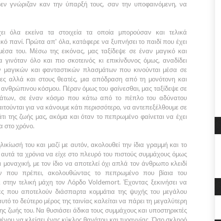
εν γνώριζαν καν την ύπαρξή τους, σαν την υποφαινόμενη, να
ει όλα εκείνα τα στοιχεία τα οποία μπορούσαν και τελικά
κό πανί. Πρώτα απ' όλα, κατάφερε να ξυπνήσει το παιδί που έχει
έσα του. Μέσω της εικόνας, μας ταξίδεψε σε έναν μαγικό και
 γινόταν όλο και πιο σκοτεινός κι επικίνδυνος όμως, αναδίδει
ν μαγικών και φανταστικών πλασμάτων που κινούνται μέσα σε
ες αλλά και στους θεατές, μια απόδραση από τη μονότονη και
ύ ανθρώπινου κόσμου. Πέραν όμως του φαίνεσθαι, μας ταξίδεψε σε
μάτων, σε έναν κόσμο που κάτω από το πέπλο του αδύνατου
ιτούνται για να κάνουμε κάτι περισσότερο, να αντεπεξέλθουμε σε
ι της ζωής μας, ακόμα και όταν το πεπρωμένο φαίνεται να έχει
α στο χρόνο.
λικίωσή του και μαζί με αυτόν, ακολουθεί την ίδια γραμμή και το
α αυτά τα χρόνια να είχε στο πλευρό του πιστούς συμμάχους όμως
ι μοναχική, με τον ίδιο να αποτελεί όχι απλά τον άνθρωπο κλειδί
ον που πρέπει, ακολουθώντας το πεπρωμένο που βίαια του
 στην τελική μάχη τον
Λόρδο Voldemort
. Έχοντας ξεκινήσει να
ές που αποτελούν διάσπαρτα κομμάτια της ψυχής του μεγάλου
υτό το δεύτερο μέρος της ταινίας καλείται να πάρει τη μεγαλύτερη
ης ζωής του. Να θυσιάσει άδικα τους συμμάχους και υποστηρικτές
ειμένου να κλείσει ένας κύκλος θανάτου και τυραννίας. Όσο σκληρό