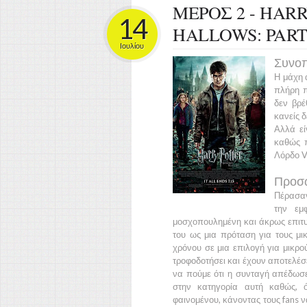
ΜΕΡΟΣ 2 - HAR
14
HALLOWS: PART
Ιουλίου
Συνοπ
Η μάχη 
πλήρη π
δεν βρέ
κανείς δ
Αλλά εί
καθώς π
Λόρδο 
Προσ
Πέρασ
την εμ
μοσχοπουλημένη και άκρως επιτ
του ως μια πρόταση για τους μικ
χρόνου σε μια επιλογή για μικρού
τροφοδοτήσει και έχουν αποτελέσ
να πούμε ότι η συνταγή απέδωσε
στην κατηγορία αυτή καθώς, 
φαινομένου, κάνοντας τους fans ν