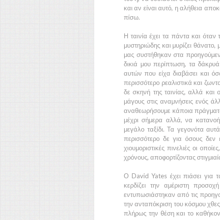
και αν είναι αυτό, η αλήθεια απο
πίσω.
Η ταινία έχει τα πάντα και όταν 
μυστηριώδης και μυρίζει θάνατο,
μας συστήθηκαν στα προηγούμενα
δικιά μου περίπτωση, τα δάκρυά
αυτών που είχα διαβάσει και όσ
περισσότερο ρεαλιστικά και ζων
δε σκηνή της ταινίας, αλλά και 
μάγους στις αναμνήσεις ενός άλ
αναθεωρήσουμε κάποια πράγματα 
μέχρι σήμερα αλλά, να κατανο
μεγάλο ταξίδι. Τα γεγονότα αυτ
περισσότερο δε για όσους δεν 
χιουμοριστικές πινελιές οι οποί
χρόνους, αποφορτίζοντας στιγμιαί
Ο
David Yates
έχει πιάσει για τ
κερδίζει την αμέριστη προσο
εντυπωσιάστηκαν από τις προηγού
την ανταπόκριση του κόσμου χθες
πλήρως την θέση και το καθήκον 