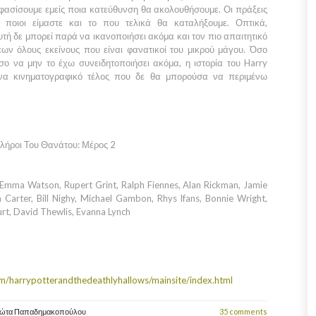
φασίσουμε εμείς ποια κατεύθυνση θα ακολουθήσουμε. Οι πράξεις
ο ποιοι είμαστε και το που τελικά θα καταλήξουμε. Οπτικά,
αυτή δε μπορεί παρά να ικανοποιήσει ακόμα και τον πιο απαιτητικό
έων όλους εκείνους που είναι φανατικοί του μικρού μάγου. Όσο
όσο να μην το έχω συνειδητοποιήσει ακόμα, η ιστορία του
Harry
ένα κινηματογραφικό τέλος που δε θα μπορούσα να περιμένω
 Κλήροι Του Θανάτου: Μέρος 2
 Emma Watson, Rupert Grint, Ralph Fiennes, Alan Rickman, Jamie
arter, Bill Nighy, Michael Gambon, Rhys Ifans, Bonnie Wright,
urt, David Thewlis, Evanna Lynch
om/harrypotterandthedeathlyhallows/mainsite/index.html
ιώτα Παπαδημακοπούλου
35 comments