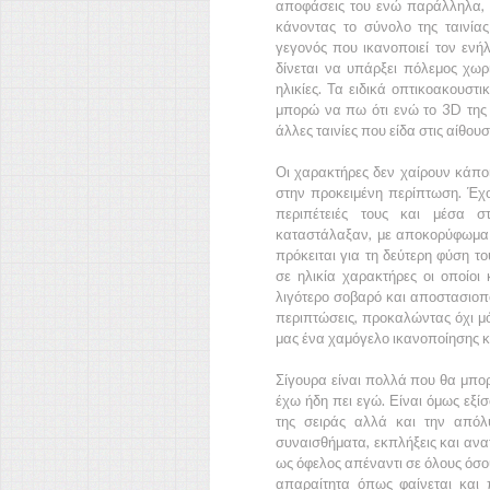
αποφάσεις του ενώ παράλληλα, 
κάνοντας το σύνολο της ταινία
γεγονός που ικανοποιεί τον ενή
δίνεται να υπάρξει πόλεμος χω
ηλικίες. Τα ειδικά οπτικοακουστ
μπορώ να πω ότι ενώ το
3D
της 
άλλες ταινίες που είδα στις αίθουσ
Οι χαρακτήρες δεν χαίρουν κάποια
στην προκειμένη περίπτωση. Έ
περιπέτειές τους και μέσα σ
καταστάλαξαν, με αποκορύφωμα
πρόκειται για τη δεύτερη φύση τ
σε ηλικία χαρακτήρες οι οποίο
λιγότερο σοβαρό και αποστασιοπο
περιπτώσεις, προκαλώντας όχι μό
μας ένα χαμόγελο ικανοποίησης κ
Σίγουρα είναι πολλά που θα μπορο
έχω ήδη πει εγώ. Είναι όμως εξίσ
της σειράς αλλά και την απόλ
συναισθήματα, εκπλήξεις και ανα
ως όφελος απέναντι σε όλους όσου
απαραίτητα όπως φαίνεται και 