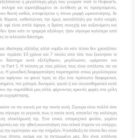
εξελίσσεται η μεγαλύτερη μάχη που γνώρισε ποτέ το
Hogwarts
,
ς σκληρό και αιματοβαμμένο σε αντίθεση με τις προηγούμενες,
λικο θεατή καθώς αποφεύγεται η όποια μορφή ωραιοποίησης, δε
ρίς θύματα, καθιστώντας την όμως ακατάλληλη για πολύ νεαρές
ικά εφέ είναι απλά άψογα, η δράση συνεχής και αυξανόμενη και
δεν ήταν κάτι το τρομερά αξιόλογο, ήταν σίγουρα καλύτερο από
ες το τελευταίο διάστημα.
ς ιδιαίτερης εξέλιξης αλλά νομίζω ότι κάτι τέτοιο δεν χρειαζόταν
χουν περάσει
10
χρόνια και
7
ταινίες από τότε που ξεκίνησαν οι
το διάστημα αυτό εξελίχθηκαν, μεγάλωσαν, ωρίμασαν και
 το
Part 1.
Η ταύτιση με τους ρόλους τους είναι απόλυτοι, σα να
ους. Η μοναδική διαφοροποίηση παρατηρείται στους μεγαλύτερους
ι και αφήνουν να φανεί προς τα έξω ένα πρόσωπο διαφορετικό,
ιημένο, πιο χαλαρό, δυναμικό, τρωτό ή και συναισθηματικό κατά
νο την συμπάθειά μας αλλά, φέρνοντας αρκετές φορές στα χείλη
αι ευχαρίστησης.
ύσε να πει κανείς για την ταινία αυτή. Σίγουρα είναι πολλά όσα
ου σίγουρο το γεγονός πως η ταινία αυτή, αποτελεί την καλύτερη
υτη ολοκλήρωσή της. Ένα επικό, σπαραχτικό φινάλε, γεμάτο
τροπές και την ηθική ικανοποίηση που τελικά έπρεπε να υπάρχει,
ς την αγάπησαν και την στήριξαν. Η απόδειξη ότι τίποτα δεν είναι
πως τίποτα, ακόμα και το πεπρωμένο μας, δεν είναι απόλυτα