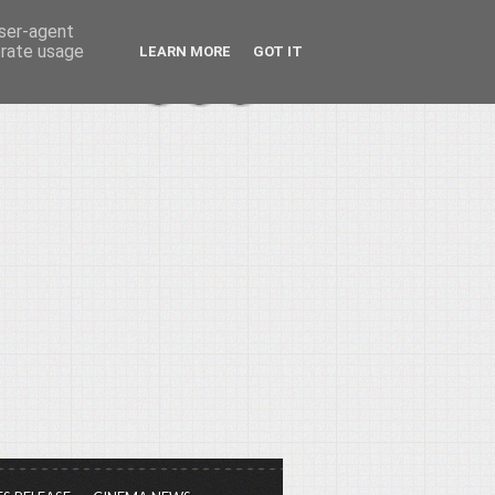
user-agent
erate usage
LEARN MORE
GOT IT