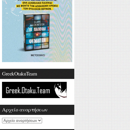
GreekOtakuTeam
Αρχείο αναρτήσεων