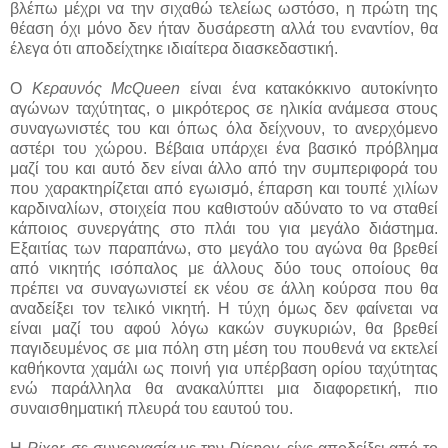
βλέπω μέχρι να την σιχαθώ τελείως ωστόσο, η πρώτη της
θέαση όχι μόνο δεν ήταν δυσάρεστη αλλά του εναντίον, θα
έλεγα ότι αποδείχτηκε ιδιαίτερα διασκεδαστική.
Ο
Κεραυνός McQueen
είναι ένα κατακόκκινο αυτοκίνητο
αγώνων ταχύτητας, ο μικρότερος σε ηλικία ανάμεσα στους
συναγωνιστές του και όπως όλα δείχνουν, το ανερχόμενο
αστέρι του χώρου. Βέβαια υπάρχει ένα βασικό πρόβλημα
μαζί του και αυτό δεν είναι άλλο από την συμπεριφορά του
που χαρακτηρίζεται από εγωισμό, έπαρση και τουπέ χιλίων
καρδιναλίων, στοιχεία που καθιστούν αδύνατο το να σταθεί
κάποιος συνεργάτης στο πλάι του για μεγάλο διάστημα.
Εξαιτίας των παραπάνω, στο μεγάλο του αγώνα θα βρεθεί
από νικητής ισόπαλος με άλλους δύο τους οποίους θα
πρέπει να συναγωνιστεί εκ νέου σε άλλη κούρσα που θα
αναδείξει τον τελικό νικητή. Η τύχη όμως δεν φαίνεται να
είναι μαζί του αφού λόγω κακών συγκυριών, θα βρεθεί
παγιδευμένος σε μια πόλη στη μέση του πουθενά να εκτελεί
καθήκοντα χαμάλι ως ποινή για υπέρβαση ορίου ταχύτητας
ενώ παράλληλα θα ανακαλύπτει μια διαφορετική, πιο
συναισθηματική πλευρά του εαυτού του.