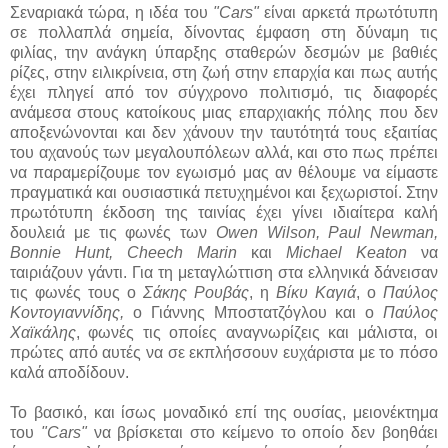
Σεναριακά τώρα, η ιδέα του
"Cars"
είναι αρκετά πρωτότυπη
σε πολλαπλά σημεία, δίνοντας έμφαση στη δύναμη τις
φιλίας, την ανάγκη ύπαρξης σταθερών δεσμών με βαθιές
ρίζες, στην ειλικρίνεια, στη ζωή στην επαρχία και πως αυτής
έχει πληγεί από τον σύγχρονο πολιτισμό, τις διαφορές
ανάμεσα στους κατοίκους μιας επαρχιακής πόλης που δεν
αποξενώνονται και δεν χάνουν την ταυτότητά τους εξαιτίας
του αχανούς των μεγαλουπόλεων αλλά, και στο πως πρέπει
να παραμερίζουμε τον εγωισμό μας αν θέλουμε να είμαστε
πραγματικά και ουσιαστικά πετυχημένοι και ξεχωριστοί. Στην
πρωτότυπη έκδοση της ταινίας έχει γίνει ιδιαίτερα καλή
δουλειά με τις φωνές των
Owen Wilson, Paul Newman,
Bonnie Hunt, Cheech Marin
και
Michael Keaton
να
ταιριάζουν γάντι. Για τη μεταγλώττιση στα ελληνικά δάνεισαν
τις φωνές τους ο
Σάκης Ρουβάς
, η
Βίκυ Καγιά
, ο
Παύλος
Κοντογιαννίδης,
ο Γιάννης Μποστατζόγλου και ο
Παύλος
Χαϊκάλης
, φωνές τις οποίες αναγνωρίζεις και μάλιστα, οι
πρώτες από αυτές να σε εκπλήσσουν ευχάριστα με το πόσο
καλά αποδίδουν.
Το βασικό, και ίσως μοναδικό επί της ουσίας, μειονέκτημα
του
"Cars"
να βρίσκεται στο κείμενο το οποίο δεν βοηθάει