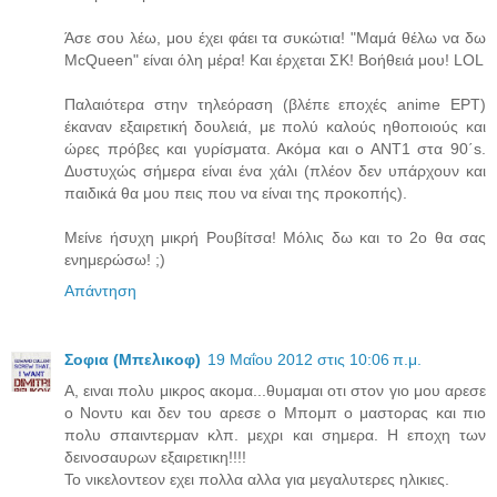
Άσε σου λέω, μου έχει φάει τα συκώτια! "Μαμά θέλω να δω
McQueen" είναι όλη μέρα! Και έρχεται ΣΚ! Βοήθειά μου! LOL
Παλαιότερα στην τηλεόραση (βλέπε εποχές anime ΕΡΤ)
έκαναν εξαιρετική δουλειά, με πολύ καλούς ηθοποιούς και
ώρες πρόβες και γυρίσματα. Ακόμα και ο ΑΝΤ1 στα 90΄s.
Δυστυχώς σήμερα είναι ένα χάλι (πλέον δεν υπάρχουν και
παιδικά θα μου πεις που να είναι της προκοπής).
Μείνε ήσυχη μικρή Ρουβίτσα! Μόλις δω και το 2ο θα σας
ενημερώσω! ;)
Απάντηση
Σοφια (Μπελικοφ)
19 Μαΐου 2012 στις 10:06 π.μ.
Α, ειναι πολυ μικρος ακομα...θυμαμαι οτι στον γιο μου αρεσε
ο Νοντυ και δεν του αρεσε ο Μπομπ ο μαστορας και πιο
πολυ σπαιντερμαν κλπ. μεχρι και σημερα. Η εποχη των
δεινοσαυρων εξαιρετικη!!!!
Το νικελοντεον εχει πολλα αλλα για μεγαλυτερες ηλικιες.