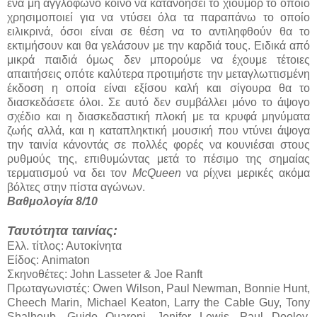
ένα μη αγγλόφωνο κοινό να κατανοήσει το χιούμορ το οποίο
χρησιμοποιεί για να ντύσει όλα τα παραπάνω το οποίο
ειλικρινά, όσοι είναι σε θέση να το αντιληφθούν θα το
εκτιμήσουν και θα γελάσουν με την καρδιά τους. Ειδικά από
μικρά παιδιά όμως δεν μπορούμε να έχουμε τέτοιες
απαιτήσεις οπότε καλύτερα προτιμήστε την μεταγλωττισμένη
έκδοση η οποία είναι εξίσου καλή και σίγουρα θα το
διασκεδάσετε όλοι. Σε αυτό δεν συμβάλλει μόνο το άψογο
σχέδιο και η διασκεδαστική πλοκή με τα κρυφά μηνύματα
ζωής αλλά, και η καταπληκτική μουσική που ντύνει άψογα
την ταινία κάνοντάς σε πολλές φορές να κουνιέσαι στους
ρυθμούς της, επιθυμώντας μετά το πέσιμο της σημαίας
τερματισμού να δει τον
McQueen
να ρίχνει μερικές ακόμα
βόλτες στην πίστα αγώνων.
Βαθμολογία 8/10
Ταυτότητα ταινίας:
Ελλ. τίτλος: Αυτοκίνητα
Είδος: Animaton
Σκηνοθέτες: John Lasseter & Joe Ranft
Πρωταγωνιστές: Owen Wilson, Paul Newman, Bonnie Hunt,
Cheech Marin, Michael Keaton, Larry the Cable Guy, Tony
Shalhoub, Guido Quaroni, Jenifer Lewis, Paul Dooley,