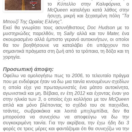
το
Κύπελλο
στην
Καλιφόρνια,
ο
McQueen
καταλήγει κατά λάθος στην
ήσυχη, μικρή και ξεχασμένη πόλη
"Τα
Μπουζί Της Ωραίας Ελένης".
Εκεί θα γνωρίσει τους ασυνήθιστους
Doc Hudson
με το
μυστηριώδες παρελθόν, τη
Sally
αλλά και τον
Mater,
ένα
σκουριασμένο αλλά έμπιστο γερανό αυτοκινήτων, οι οποίοι
θα τον βοηθήσουνε να καταλάβει ότι υπάρχουν πιο
σημαντικά πράγματα στη ζωή από τα τρόπαια, τη δόξα και τη
χορηγία.
Προσωπική άποψη:
Οφείλω να ομολογήσω πως το
2006,
το τελευταίο πράγμα
που με ενδιέφερε ήταν να δω μια ταινία κινουμένων σχεδίων
η οποία είχε για πρωταγωνιστές ένα μάτσο αυτοκίνητα,
αγωνιστικά και μη. Βέβαια, εν έτη
2012
και έχοντας έναν γιο
στην ηλικία των
3
, ο οποίος έχει κολλήσει με τον
McQueen
απλά και μόνο βλέποντας το σχέδιό του σε παιχνίδια,
τσάντες, σωβρακάκια και λοιπά μπιχλιμπίδια, δεν θα
μπορούσα να συνεχίσω να αποφεύγω να δω την
συγκεκριμένη ταινία. Για την ακρίβεια, την έχω ήδη δει
3
φορές σε τρεις μέρες και φαντάζομαι ότι θα συνεχίζω να την