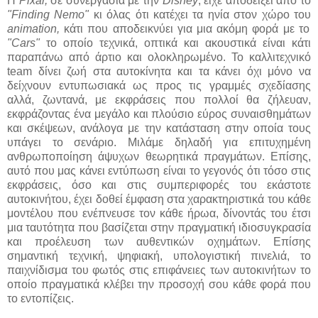
Η
Pixar,
σε συνεργασία με την
Disney
, είχε αποδείξει από το
"Finding Nemo"
κι όλας ότι κατέχει τα ηνία στον χώρο του
animation,
κάτι που αποδεικνύει για μια ακόμη φορά με το
"Cars"
το οποίο τεχνικά, οπτικά και ακουστικά είναι κάτι
παραπάνω από άρτιο και ολοκληρωμένο. Το καλλιτεχνικό
team δίνει ζωή στα αυτοκίνητα και τα κάνει όχι μόνο να
δείχνουν εντυπωσιακά ως προς τις γραμμές σχεδίασης
αλλά, ζωντανά, με εκφράσεις που πολλοί θα ζήλευαν,
εκφράζοντας ένα μεγάλο και πλούσιο εύρος συναισθημάτων
και σκέψεων, ανάλογα με την κατάσταση στην οποία τους
υπάγει το σενάριο. Μιλάμε δηλαδή για επιτυχημένη
ανθρωποποίηση άψυχων θεωρητικά πραγμάτων. Επίσης,
αυτό που μας κάνει εντύπωση είναι το γεγονός ότι τόσο στις
εκφράσεις, όσο και στις συμπεριφορές του εκάστοτε
αυτοκινήτου, έχει δοθεί έμφαση στα χαρακτηριστικά του κάθε
μοντέλου που ενέπνευσε τον κάθε ήρωα, δίνοντάς του έτσι
μια ταυτότητα που βασίζεται στην πραγματική ιδιοσυγκρασία
και προέλευση των αυθεντικών οχημάτων. Επίσης
σημαντική τεχνική, ψηφιακή, υπολογιστική πινελιά, το
παιχνίδισμα του φωτός στις επιφάνειες των αυτοκινήτων το
οποίο πραγματικά κλέβει την προσοχή σου κάθε φορά που
το εντοπίζεις.