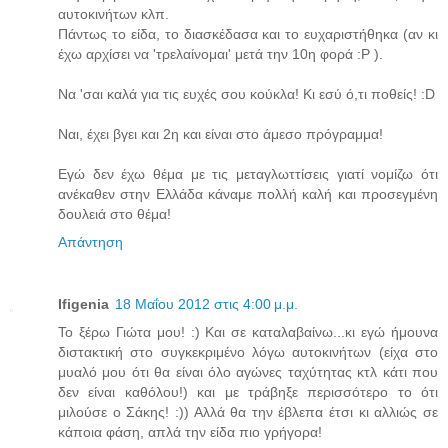
αυτοκινήτων κλπ.
Πάντως το είδα, το διασκέδασα και το ευχαριστήθηκα (αν κι
έχω αρχίσει να 'τρελαίνομαι' μετά την 10η φορά :P ).
Να 'σαι καλά για τις ευχές σου κούκλα! Κι εσύ ό,τι ποθείς! :D
Ναι, έχει βγει και 2η και είναι στο άμεσο πρόγραμμα!
Εγώ δεν έχω θέμα με τις μεταγλωττίσεις γιατί νομίζω ότι
ανέκαθεν στην Ελλάδα κάναμε πολλή καλή και προσεγμένη
δουλειά στο θέμα!
Απάντηση
Ifigenia
18 Μαΐου 2012 στις 4:00 μ.μ.
Το ξέρω Γιώτα μου! :) Και σε καταλαβαίνω...κι εγώ ήμουνα
διστακτική στο συγκεκριμένο λόγω αυτοκινήτων (είχα στο
μυαλό μου ότι θα είναι όλο αγώνες ταχύτητας κτλ κάτι που
δεν είναι καθόλου!) και με τράβηξε περισσότερο το ότι
μιλούσε ο Σάκης! :)) Αλλά θα την έβλεπα έτσι κι αλλιώς σε
κάποια φάση, απλά την είδα πιο γρήγορα!