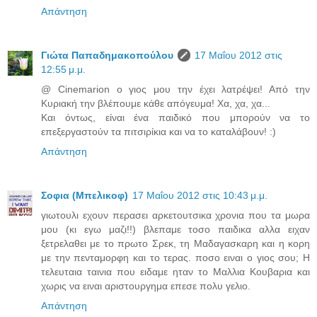
Απάντηση
Γιώτα Παπαδημακοπούλου
17 Μαΐου 2012 στις
12:55 μ.μ.
@ Cinemarion ο γιος μου την έχει λατρέψει! Από την
Κυριακή την βλέπουμε κάθε απόγευμα! Χα, χα, χα...
Και όντως, είναι ένα παιδικό που μπορούν να το
επεξεργαστούν τα πιτσιρίκια και να το καταλάβουν! :)
Απάντηση
Σοφια (Μπελικοφ)
17 Μαΐου 2012 στις 10:43 μ.μ.
γιωτουλι εχουν περασει αρκετουτσικα χρονια που τα μωρα
μου (κι εγω μαζι!!) βλεπαμε τοσο παιδικα αλλα ειχαν
ξετρελαθει με το πρωτο Σρεκ, τη Μαδαγασκαρη και η κορη
με την πενταμορφη και το τερας. ποσο ειναι ο γιος σου; Η
τελευταια ταινια που ειδαμε ηταν το Μαλλια Κουβαρια και
χωρις να ειναι αριστουργημα επεσε πολυ γελιο.
Απάντηση