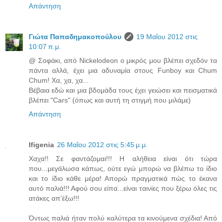
Απάντηση
Γιώτα Παπαδημακοπούλου
19 Μαΐου 2012 στις
10:07 π.μ.
@ Σοφάκι, από Nickelodeon ο μικρός μου βλέπει σχεδόν τα
πάντα αλλά, έχει μια αδυναμία στους Funboy και Chum
Chum! Χα, χα, χα...
Βέβαια εδώ και μια βδομάδα τους έχει γειώσει και πεισματικά
βλέπει "Cars" (όπως και αυτή τη στιγμή που μιλάμε)
Απάντηση
Ifigenia
26 Μαΐου 2012 στις 5:45 μ.μ.
Χαχα!! Σε φαντάζομαι!!! Η αλήθεια είναι ότι τώρα
που...μεγάλωσα κάπως, ούτε εγώ μπορώ να βλέπω το ίδιο
και το ίδιο κάθε μέρα! Απορώ πραγματικά πώς το έκανα
αυτό παλιά!!! Αφού σου είπα...είναι ταινίες που ξέρω όλες τις
ατάκες απ'έξω!!!
Όντως παλιά ήταν πολύ καλύτερα τα κινούμενα σχέδια! Από