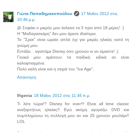
Γιώτα Παπαδημακοπούλου
17 Μαΐου 2012 στις
10:46 μ.μ.
@ Σοφάκι ο μικρός μου έκλεισε τα 3 πριν από 18 μέρες! :)
Η "Μαδαγασκάρη" δεν μου άρεσε ιδιαίτερα.
Το "Σρεκ" είναι ωραίο απλά όχι για μικρές ηλικίες κατά τη
γνώμη μου.
Εντάξει... αγαπάμε Disney όσο χρονών κι αν είμαστε! ;)
Γενικά μου αρέσουν τα παιδικά, ειδικά αν είναι
καλοφτιαγμένα.
Πολύ καλή είναι και η σειρά του "Ice Age".
Απάντηση
Ifigenia
18 Μαΐου 2012 στις 11:45 π.μ.
Τι λέτε τώρα!? Disney for ever!!! Είναι all time classic
ανεξαρτήτως ηλικίας!! Εγώ ακόμη αγοράζω DVD και
συμπληρώνω τη συλλογή μου αν και 25 χρονών μουλάρι!!
LOL