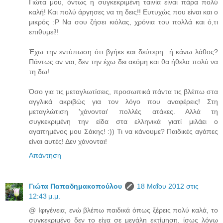
Γιώτα μου, όντως η συγκεκριμένη ταινία είναι πάρα πολύ
καλή! Και πολύ άργησες να τη δεις!! Ευτυχώς που είναι και ο
μικρός :Ρ Να σου ζήσει κιόλας, χρόνια του πολλά και ό,τι
επιθυμεί!!
Έχω την εντύπωση ότι βγήκε και δεύτερη...ή κάνω λάθος?
Πάντως αν ναι, δεν την έχω δει ακόμη και θα ήθελα πολύ να
τη δω!
Όσο για τις μεταγλωτίσεις, προσωπικά πάντα τις βλέπω στα
αγγλικά ακριβώς για τον λόγο που αναφέρεις! Στη
μεταγλώτιση 'χάνονται' πολλές ατάκες. Αλλά τη
συγκεκριμένη την είδα στα ελληνικά γιατί μιλάει ο
αγαπημένος μου Σάκης! :)) Τι να κάνουμε? Παιδικές αγάπες
είναι αυτές! Δεν χάνονται!
Απάντηση
Γιώτα Παπαδημακοπούλου
18 Μαΐου 2012 στις
12:43 μ.μ.
@ Ιφιγένεια, ενώ βλέπω παιδικά όπως ξέρεις πολύ καλά, το
συγκεκριμένο δεν το είχα σε μεγάλη εκτίμηση, ίσως λόγω