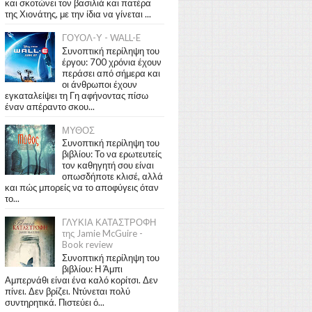
και σκοτώνει τον βασιλιά και πατέρα
της Χιονάτης, με την ίδια να γίνεται ...
ΓΟΥΟΛ-Υ - WALL-E
Συνοπτική περίληψη του
έργου: 700 χρόνια έχουν
περάσει από σήμερα και
οι άνθρωποι έχουν
εγκαταλείψει τη Γη αφήνοντας πίσω
έναν απέραντο σκου...
ΜΥΘΟΣ
Συνοπτική περίληψη του
βιβλίου: Το να ερωτευτείς
τον καθηγητή σου είναι
οπωσδήποτε κλισέ, αλλά
και πώς μπορείς να το αποφύγεις όταν
το...
ΓΛΥΚΙΑ ΚΑΤΑΣΤΡΟΦΗ
της Jamie McGuire -
Book review
Συνοπτική περίληψη του
βιβλίου: Η Άμπι
Αμπερνάθι είναι ένα καλό κορίτσι. Δεν
πίνει. Δεν βρίζει. Ντύνεται πολύ
συντηρητικά. Πιστεύει ό...