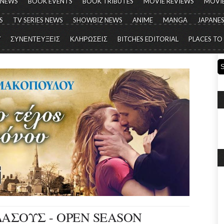
 NEWS
BOOK EVENTS
BOOK TRIBUTES
MOVIE REVIEWS
MOVIE
S
TV SERIES NEWS
SHOWBIZ NEWS
ANIME
MANGA
JAPANES
Y
ΣΥΝΕΝΤΕΥΞΕΙΣ
ΚΛΗΡΩΣΕΙΣ
BITCHES EDITORIAL
PLACES TO
ΔΑΣΟΥΣ - OPEN SEASON