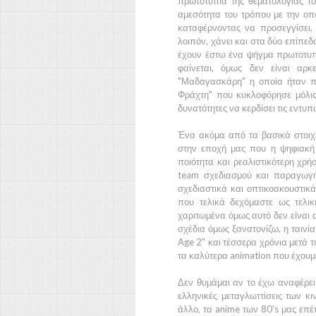
πρωτοτυπία της θεματολογίας τ
αμεσότητα του τρόπου με την οπ
καταφέρνοντας να προσεγγίσει, 
λοιπόν, χάνει και στα δύο επίπεδ
έχουν έστω ένα ψήγμα πρωτοτυπία
φαίνεται, όμως δεν είναι αρ
"Μαδαγασκάρη"
η οποία ήταν π
Φράχτη"
που κυκλοφόρησε μόλις 
δυνατότητες να κερδίσει τις εντυπ
Ένα ακόμα από τα βασικά στοιχε
στην εποχή μας που η ψηφιακή 
ποιότητα και ρεαλιστικότερη χρή
team σχεδιασμού και παραγωγής
σχεδιαστικά και οπτικοακουστικ
που τελικά δεχόμαστε ως τελικ
χαριτωμένα όμως αυτό δεν είναι 
σχέδια όμως ξανατονίζω, η ταιν
Age 2"
και τέσσερα χρόνια μετά 
τα καλύτερα animation που έχουμε
Δεν θυμάμαι αν το έχω αναφέρε
ελληνικές μεταγλωττίσεις των κι
άλλο, τα anime των
80's
μας επέ