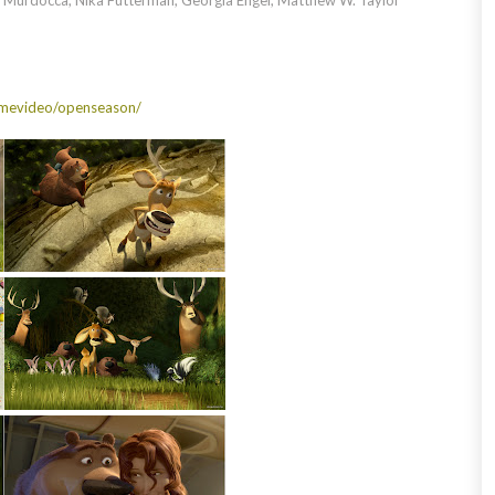
e Murdocca, Nika Futterman, Georgia Engel, Matthew W. Taylor
omevideo/openseason/