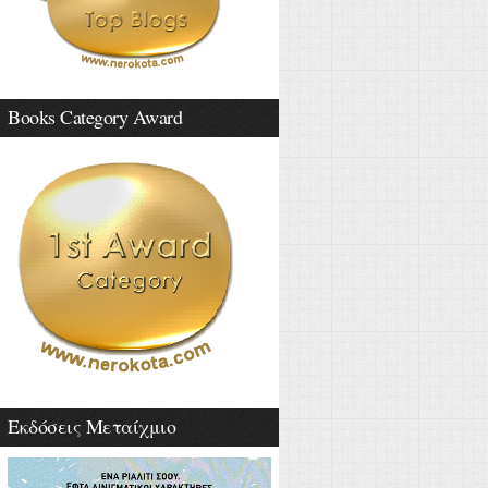
Books Category Award
Εκδόσεις Μεταίχμιο