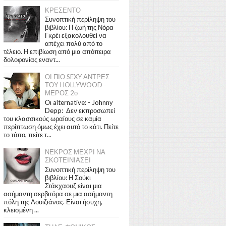
ΚΡΕΣΕΝΤΟ
Συνοπτική περίληψη του
βιβλίου: Η ζωή της Νόρα
Γκρέι εξακολουθεί να
απέχει πολύ από το
τέλειο. Η επιβίωση από μια απόπειρα
δολοφονίας εναντ...
ΟΙ ΠΙΟ SEXY ΑΝΤΡΕΣ
ΤΟΥ HOLLYWOOD -
ΜΕΡΟΣ 2ο
Οι alternative: - Johnny
Depp: Δεν εκπροσωπεί
του κλασσικούς ωραίους σε καμία
περίπτωση όμως έχει αυτό το κάτι. Πείτε
το τύπο, πείτε τ...
ΝΕΚΡΟΣ ΜΕΧΡΙ ΝΑ
ΣΚΟΤΕΙΝΙΑΣΕΙ
Συνοπτική περίληψη του
βιβλίου: Η Σούκι
Στάκχαουζ είναι μια
ασήμαντη σερβιτόρα σε μια ασήμαντη
πόλη της Λουιζιάνας. Είναι ήσυχη,
κλεισμένη ...