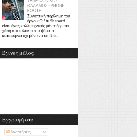
ΤΗΛΕ-ΦΟΝΙΚΟΣ
ΘΑΛΑΜΟΣ - PHONE
BOOTH
Συνοπτική περίληψη του
έργου: Ο Stu Shepard
είναι ένας καλλιτεχνικός μάνατζερ που
χάρη στο ταλέντο στα ψέματα
καταφέρνει όχι μόνο να επιβιώ...
Έγινες μέλος;
Εγγραφή στο
Αναρτήσεις