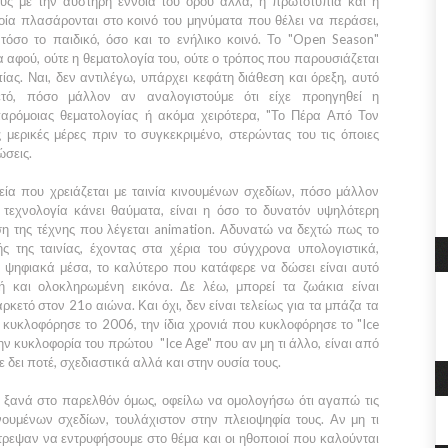
ους με την αυστηρή έννοια του όρου αλλά, η πρωτοτυπία και η
οία πλασάρονται στο κοινό του μηνύματα που θέλει να περάσει,
τόσο το παιδικό, όσο και το ενήλικο κοινό. Το
"Open Season"
α αφού, ούτε η θεματολογία του, ούτε ο τρόπος που παρουσιάζεται
ς. Ναι, δεν αντιλέγω, υπάρχει κεφάτη διάθεση και όρεξη, αυτό
κετό, πόσο μάλλον αν αναλογιστούμε ότι είχε προηγηθεί η
αρόμοιας θεματολογίας ή ακόμα χειρότερα,
"Το Πέρα Από Τον
μερικές μέρες πριν το συγκεκριμένο, στερώντας του τις όποιες
ώσεις.
ία που χρειάζεται με ταινία κινουμένων σχεδίων, πόσο μάλλον
τεχνολογία κάνει θαύματα, είναι η όσο το δυνατόν υψηλότερη
ση της τέχνης που λέγεται animation. Αδυνατώ να δεχτώ πως το
 της ταινίας, έχοντας στα χέρια του σύγχρονα υπολογιστικά,
ά ψηφιακά μέσα, το καλύτερο που κατάφερε να δώσει είναι αυτό
ή και ολοκληρωμένη εικόνα. Δε λέω, μπορεί τα ζωάκια είναι
αρκετό στον
21ο
αιώνα. Και όχι, δεν είναι τελείως για τα μπάζα τα
ία κυκλοφόρησε το
2006
, την ίδια χρονιά που κυκλοφόρησε το
"Ice
την κυκλοφορία του πρώτου
"Ice Age"
που αν μη τι άλλο, είναι από
 δει ποτέ, σχεδιαστικά αλλά και στην ουσία τους.
ι ξανά στο παρελθόν όμως, οφείλω να ομολογήσω ότι αγαπώ τις
νουμένων σχεδίων, τουλάχιστον στην πλειοψηφία τους. Αν μη τι
τρεψαν να εντρυφήσουμε στο θέμα και οι ηθοποιοί που καλούνται