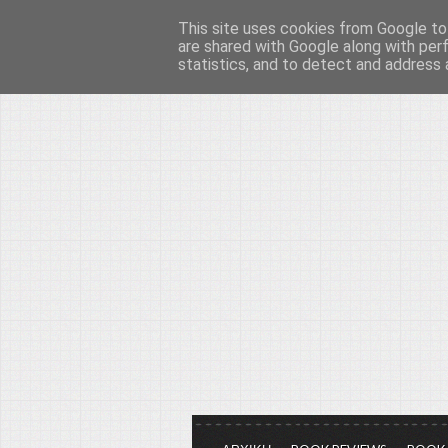
This site uses cookies from Google to 
Το μεγαλείο των Τεχ
are shared with Google along with per
statistics, and to detect and address 
Είμαστε πάντα εδώ για να μιλάμε γ