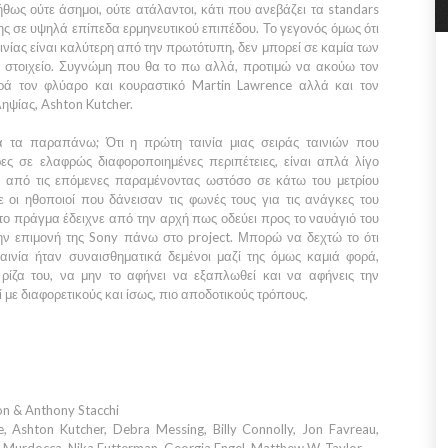
νήθως ούτε άσημοι, ούτε ατάλαντοι, κάτι που ανεβάζει τα standars
ης σε υψηλά επίπεδα ερμηνευτικού επιπέδου. Το γεγονός όμως ότι
ινίας είναι καλύτερη από την πρωτότυπη, δεν μπορεί σε καμία των
ό στοιχείο. Συγνώμη που θα το πω αλλά, προτιμώ να ακούω τον
ρά τον φλύαρο και κουραστικό Martin Lawrence αλλά και τον
ληψίας,
Ashton Kutcher.
 τα παραπάνω; Ότι η πρώτη ταινία μιας σειράς ταινιών που
ες σε ελαφρώς διαφοροποιημένες περιπέτειες, είναι απλά λίγο
τη από τις επόμενες παραμένοντας ωστόσο σε κάτω του μετρίου
 οι ηθοποιοί που δάνεισαν τις φωνές τους για τις ανάγκες του
ο πράγμα έδειχνε από την αρχή πως οδεύει προς το ναυάγιό του
την επιμονή της
Sony
πάνω στο project. Μπορώ να δεχτώ το ότι
αινία ήταν συναισθηματικά δεμένοι μαζί της όμως καμιά φορά,
 ρίζα του, να μην το αφήνει να εξαπλωθεί και να αφήνεις την
 με διαφορετικούς και ίσως, πιο αποδοτικούς τρόπους.
ton & Anthony Stacchi
 Ashton Kutcher, Debra Messing, Billy Connolly, Jon Favreau,