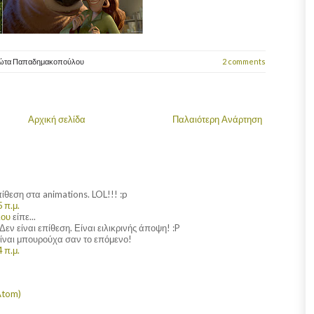
ιώτα Παπαδημακοπούλου
2 comments
Αρχική σελίδα
Παλαιότερη Ανάρτηση
επίθεση στα animations. LOL!!! :p
 π.μ.
λου
είπε...
ν είναι επίθεση. Είναι ειλικρινής άποψη! :P
είναι μπουρούχα σαν το επόμενο!
 π.μ.
Atom)