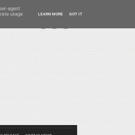
user-agent
erate usage
LEARN MORE
GOT IT