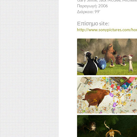
Gary Sinise, Jack McGee, Michell
Παραγωγή: 2006
Διάρκεια: 99'
Επίσημο site:
http://www.sonypictures.com/h