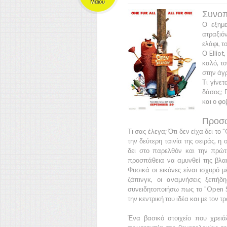
Μαΐου
Συνοπ
Ο εξημε
ατραξιό
ελάφι, τ
Ο
Elliot,
καλό, το
στην άγ
Τι γίνετ
δάσος; 
και ο φ
Προσω
Τι σας έλεγα; Ότι δεν είχα δει το
"
την δεύτερη ταινία της σειράς, η
δει στο παρελθόν και την πρώτ
προσπάθεια να αμυνθεί της βλα
Φυσικά οι εικόνες είναι ισχυρό 
ζάπινγκ, οι αναμνήσεις ξεπή
συνειδητοποιήσω πως το
"Open 
την κεντρική του ιδέα και με τον 
Ένα βασικό στοιχείο που χρειάζ