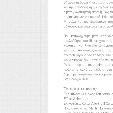
γι' αυτή τη δουλειά δεν είναι συ
και την απόδοση της μεταγλώττισ
η μεταγλωττισμένη εκδοχή μιας τα
περιπτώσεων να αποτελεί θετικ
Μπουλά
και τον
Σερβετάλη,
πα
αδιάφορο και βαρετό μέχρι ναρκο
Που καταλήγουμε μετά από ολα
ακολούθησε του ίδιους χαρακτήρ
καλύτερη και λίγο πιο ευχάρισ
επίπεδα. Αν αναλογιστώ ότι ούτε
πρώτου μέρους δεν επέστρεψαν, τ
και ειλικρινά δεν καταλαβαίνω 
όντας η πρώτη τους animation τ
πρέπει το κακό να κόβεται στη
δημιουργικότητά σου να εκφραστεί
Βαθμολογία 3/10
Ταυτόητα ταινίας:
Ελλ. τίτλος: Οι Ήρωες Του Δάσους
Είδος: Animation
Σκηνοθέτες: Roger Allers, Jill Cul
Πρωταγωνιστές: Martin Lawrence,