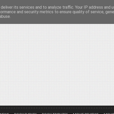
deliver its services and to analyze traffic. Your IP address and 
νών...
formance and security metrics to ensure quality of service, gen
abuse.
ια τον πολιτισμό, σε κάθε του μορφή και έκταση...