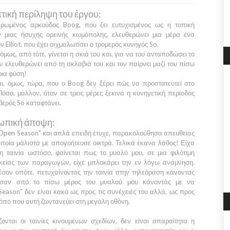
τική περίληψη του έργου:
ρωμένος αρκούδος Boog, που ζει ευτυχισμένος ως η τοπική
ν μιας ήσυχης ορεινής κωμόπολης, ελευθερώνει μια μέρα ένα
ον
Elliot,
που έχει αιχμαλωτίσει ο τρομερός κυνηγός
So.
όμως, από τότε, γίνεται η σκιά του και, για να του ανταποδώσει το
ν ελευθερώνει από τη σκλαβιά του και τον παίρνει μαζί του πίσω
ρια φύση!
αι, όμως, τώρα, που ο
Boog
δεν ξέρει πώς να προστατευτεί στο
Πόσο, μάλλον, όταν σε τρεις μέρες ξεκινά η κυνηγετική περίοδος
οβερός
So
καταφτάνει.
πική άποψη:
Open Season"
και απλά επειδή έτυχε, παρακολούθησα απευθείας
 οποία μάλιστα με απογοήτευσε οικτρά. Τελικά έκανα λάθος! Είχα
η ταινία ωστόσο, φαίνεται πως το μυαλό μου, σε μια φιλότιμη
κείας των παραγωγών, είχε μπλοκάρει την εν λόγω ανάμνηση.
μέσον οπότε, πετυχαίνοντας την ταινία στην τηλεόραση κάνοντας
δησαν από το πίσω μέρος του μυαλού μου κάνοντάς με να
Season"
δεν είναι κακό ως προς τις συνέχειές του αλλά, ως προς
τρόπο που αυτή ζωντανεύει στη μεγάλη οθόνη.
ονται οι ταινίες κινουμένων σχεδίων, δεν είναι απαραίτητα η