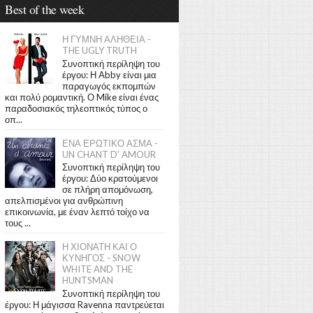
Best of the week
Η ΓΥΜΝΗ ΑΛΗΘΕΙΑ -
THE UGLY TRUTH
Συνοπτική περίληψη του
έργου: Η Abby είναι μια
παραγωγός εκπομπών
και πολύ ρομαντική. Ο Mike είναι ένας
παραδοσιακός τηλεοπτικός τύπος ο
οπ...
ΕΝΑ ΕΡΩΤΙΚΟ ΑΣΜΑ -
UN CHANT D' AMOUR
Συνοπτική περίληψη του
έργου: Δύο κρατούμενοι
σε πλήρη απομόνωση,
απελπισμένοι για ανθρώπινη
επικοινωνία, με έναν λεπτό τοίχο να
τους ...
Η ΧΙΟΝΑΤΗ ΚΑΙ Ο
ΚΥΝΗΓΟΣ - SNOW
WHITE AND THE
HUNTSMAN
Συνοπτική περίληψη του
έργου: Η μάγισσα Ravenna παντρεύεται