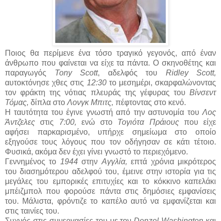
Ποιος θα περίμενε ένα τόσο τραγικό γεγονός, από έναν
άνθρωπο που φαίνεται να είχε τα πάντα. Ο σκηνοθέτης και
παραγωγός
Tony Scott
, αδελφός του
Ridley Scott,
αυτοκτόνησε χθες στις
12:30
το μεσημέρι, σκαρφαλώνοντας
τον φράκτη της νότιας πλευράς της γέφυρας του
Βίνσεντ
Τόμας,
δίπλα στο
Λονγκ Μπιτς,
πέφτοντας στο κενό.
Η ταυτότητα του έγινε γνωστή από την αστυνομία του
Λος
Άντζελες
στις
7:00,
ενώ στο
Τογιότα Πράιους
που είχε
αφήσει παρκαρισμένο, υπήρχε σημείωμα στο οποίο
εξηγούσε τους λόγους που τον οδήγησαν σε κάτι τέτοιο.
Φυσικά, ακόμα δεν έχει γίνει γνωστό το περιεχόμενο.
Γεννημένος το
1944
στην
Αγγλία,
επτά χρόνια μικρότερος
του διασημότερου αδελφού του, έμεινε στην ιστορία για τις
μεγάλες του εμπορικές επιτυχίες και το κόκκινο καπελάκι
μπέιζμπολ που φορούσε πάντα στις δημόσιες εμφανίσεις
του. Μάλιστα, φρόντιζε το καπέλο αυτό να εμφανίζεται και
στις ταινίες του.
Συχνός στις συνεργασίες του με τον
Denzel Washington
και