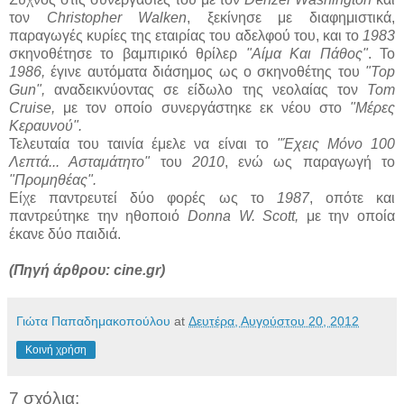
τον
Christopher Walken
, ξεκίνησε με διαφημιστικά,
παραγωγές κυρίες της εταιρίας του αδελφού του, και το
1983
σκηνοθέτησε το βαμπιρικό θρίλερ
"Αίμα Και Πάθος"
. Το
1986,
έγινε αυτόματα διάσημος ως ο σκηνοθέτης του
"Top
Gun",
αναδεικνύοντας σε είδωλο της νεολαίας τον
Tom
Cruise,
με τον οποίο συνεργάστηκε εκ νέου στο
"Μέρες
Κεραυνού".
Τελευταία του ταινία έμελε να είναι το
"Έχεις Μόνο 100
Λεπτά... Ασταμάτητο"
του
2010
, ενώ ως παραγωγή το
"Προμηθέας".
Είχε παντρευτεί δύο φορές ως το
1987
, οπότε και
παντρεύτηκε την ηθοποιό
Donna W. Scott,
με την οποία
έκανε δύο παιδιά.
(Πηγή άρθρου: cine.gr)
Γιώτα Παπαδημακοπούλου
at
Δευτέρα, Αυγούστου 20, 2012
Κοινή χρήση
7 σχόλια: