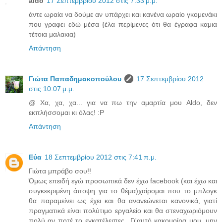
aldo
17 Σεπτεμβρίου 2012 στις 7:33 μ.μ.
άντε ωραία να δούμε αν υπάρχει και κανένα ωραίο γκομενάκι
που γραφει εδώ μέσα {έλα περίμενες ότι θα έγραφα καμια
τέτοια μαλακια)
Απάντηση
Γιώτα Παπαδημακοπούλου
17 Σεπτεμβρίου 2012
στις 10:07 μ.μ.
@ Χα, χα, χα... για να πω την αμαρτία μου Aldo, δεν
εκπλήσσομαι κι όλας! :P
Απάντηση
Εύα
18 Σεπτεμβρίου 2012 στις 7:41 π.μ.
Γιώτα μπράβο σου!!
Όμως επειδή εγώ προσωπικά δεν έχω facebook (και έχω και
συγκεκριμένη άποψη για το θέμα)χαίρομαι που το μπλογκ
θα παραμείνει ως έχει και θα ανανεώνεται κανονικά, γιατί
πραγματικά είναι πολύτιμο εργαλείο και θα στεναχωριόμουν
πολύ αν ποτέ το εγκατέλειπες...Γι'αυτό κακομοίρα μου, μην