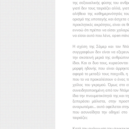
της σεξουαλικής φύσης του ανθρ
γιατί δεν τους ταιριάζει αλλά, γι
αλήθεια της καθημερινότητάς τους
ορισμό της υποταγής και άσχετα α
προκλητικές ακρότητες, είναι σε 
εννοώ ότι πρέπει να είσαι χαλαρ
να είσαι αυτό που λένε, open min
Η σχέση της
Σάμερ
και τον
Ντόμ
συγγραφέων δεν είναι να εξερευν
την σκοτεινή μεριά της ανθρώπιν
ίδιοι. Και οι δυο τους, κυριεύον
μορφή ηδονής που είναι άρρηκτ
αφορά το μεταξύ τους παιχνίδι, η 
που το να προκαλέσουν ο ένας το
χείλος του γκρεμού. Όμως στο ε
συνειδητοποιημένη από τον
Ντόμι
ίδια την πνευματικότητά της και τη
ξεπεράσει μάλιστα, στην προσ
αναρωτιέμαι... αυτό οφείλεται στη
που ασυνείδητα την οδηγεί στο 
ταιριάζει;
Κατά την ανάγνωση του συγκεκρι