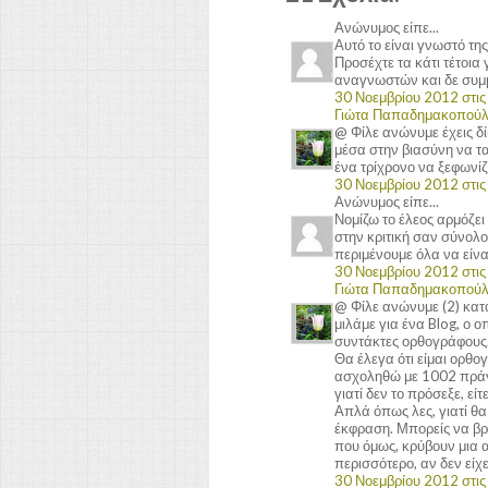
Ανώνυμος είπε...
Αυτό το είναι γνωστό της
Προσέχτε τα κάτι τέτοια 
αναγνωστών και δε συμ
30 Νοεμβρίου 2012 στις 
Γιώτα Παπαδημακοπού
@ Φίλε ανώνυμε έχεις δί
μέσα στην βιασύνη να τ
ένα τρίχρονο να ξεφωνίζε
30 Νοεμβρίου 2012 στις 
Ανώνυμος είπε...
Νομίζω το έλεος αρμόζει
στην κριτική σαν σύνολο
περιμένουμε όλα να είνα
30 Νοεμβρίου 2012 στις 
Γιώτα Παπαδημακοπού
@ Φίλε ανώνυμε (2) κατα
μιλάμε για ένα Blog, ο ο
συντάκτες ορθογράφους
Θα έλεγα ότι είμαι ορθ
ασχοληθώ με 1002 πράγμα
γιατί δεν το πρόσεξε, είτε
Απλά όπως λες, γιατί θα
έκφραση. Μπορείς να βρ
που όμως, κρύβουν μια α
περισσότερο, αν δεν είχ
30 Νοεμβρίου 2012 στις 