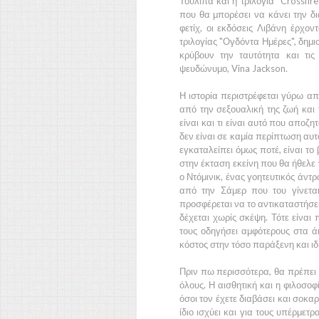
Τουλίπα
και η τριλογία
"Crossfire"
που θα μπορέσει να κάνει την δι
φετίχ, οι εκδόσεις
Λιβάνη
έρχοντ
τριλογίας
"Ογδόντα Ημέρες",
δημι
κρύβουν την ταυτότητα και τι
ψευδώνυμο,
Vina Jackson.
Η ιστορία περιστρέφεται γύρω απ
από την σεξουαλική της ζωή και
είναι και τι είναι αυτό που αποζ
δεν είναι σε καμία περίπτωση αυτό
εγκαταλείπει όμως ποτέ, είναι το 
στην έκταση εκείνη που θα ήθελε ν
ο
Ντόμινικ
, ένας γοητευτικός άντρ
από την
Σάμερ
που του γίνεται
προσφέρεται να το αντικαταστήσει
δέχεται χωρίς σκέψη. Τότε είναι
τους οδηγήσει αμφότερους στα ά
κόστος στην τόσο παράξενη και ιδ
Πριν πω περισσότερα, θα πρέπει 
όλους. Η αισθητική και η φιλοσο
όσοι τον έχετε διαβάσει και σοκα
ίδιο ισχύει και για τους υπέρμε