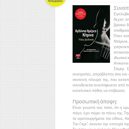
Νοεμβρίου
Συνοπτ
Εγκλωβισ
δεχτεί ό
βρίσκει 
σταθμούς
Όταν κατ
Ντόμινικ
γοητεύε
αντικατα
ιδιωτικό 
Ανίκανοι
Σάμερ
ξε
ανατροπές, απρόβλεπτη όσο και 
σκοτεινή πλευρά της, που κατα
συνοδεύεται αναπόφευκτα από πό
καταλυτικό πάθος να επιβιώσει;
Προσωπική άποψη:
Είναι γνωστό τοις πάσι, ότι η ε
πάγο, έχει πάρει τα πάνω της. Τ
τα αριστουργήματα του είδους. Α
Του Γκρι",
έκαναν την επιτυχία τη