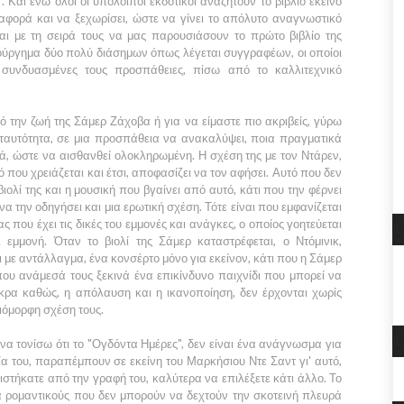
.
Και ενώ όλοι οι υπόλοιποι εκδοτικοί αναζητούν το βιβλίο εκείνο
αφορά και να ξεχωρίσει, ώστε να γίνει το απόλυτο αναγνωστικό
αι με τη σειρά τους να μας παρουσιάσουν το πρώτο βιβλίο της
ούργημα δύο πολύ διάσημων όπως λέγεται συγγραφέων, οι οποίοι
ς συνδυασμένες τους προσπάθειες, πίσω από το καλλιτεχνικό
ό την ζωή της
Σάμερ Ζάχοβα
ή για να είμαστε πιο ακριβείς, γύρω
 ταυτότητα, σε μια προσπάθεια να ανακαλύψει, ποια πραγματικά
ητά, ώστε να αισθανθεί ολοκληρωμένη. Η σχέση της με τον
Ντάρεν
,
 που χρειάζεται και έτσι, αποφασίζει να τον αφήσει. Αυτό που δεν
βιολί της και η μουσική που βγαίνει από αυτό, κάτι που την φέρνει
α την οδηγήσει και μια ερωτική σχέση. Τότε είναι που εμφανίζεται
ας που έχει τις δικές του εμμονές και ανάγκες, ο οποίος γοητεύεται
 εμμονή. Όταν το βιολί της
Σάμερ
καταστρέφεται, ο
Ντόμινικ,
 με αντάλλαγμα, ένα κονσέρτο μόνο για εκείνον, κάτι που η
Σάμερ
 που ανάμεσά τους ξεκινά ένα επικίνδυνο παιχνίδι που μπορεί να
κρα καθώς, η απόλαυση και η ικανοποίηση, δεν έρχονται χωρίς
ιόμορφη σχέση τους.
να τονίσω ότι το
"Ογδόντα Ημέρες"
, δεν είναι ένα ανάγνωσμα για
φία του, παραπέμπουν σε εκείνη του
Μαρκήσιου Ντε Σαντ
γι' αυτό,
ριστήκατε από την γραφή του, καλύτερα να επιλέξετε κάτι άλλο. Το
τρα ρομαντικούς που δεν μπορούν να δεχτούν την σκοτεινή πλευρά