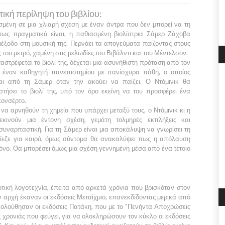
ική περίληψη του βιβλίου:
μένη σε μια χλιαρή σχέση με έναν άντρα που δεν μπορεί να τη
πως πραγματικά είναι, η παθιασμένη βιολίστρια
Σάμερ Ζάχοβα
διέξοδο στη μουσική της. Περνάει τα απογεύματα παίζοντας στους
 του μετρό, χαμένη στις μελωδίες του
Βιβάλντι
και του
Μέντελσον.
αστρέφεται το βιολί της, δέχεται μια ασυνήθιστη πρόταση από τον
, έναν καθηγητή πανεπιστημίου με πανίσχυρα πάθη, ο οποίος
ται από τη
Σάμερ
όταν την ακούει να παίζει. Ο
Ντόμινικ
θα
στήσει το βιολί της, υπό τον όρο εκείνη να του προσφέρει ένα
κονσέρτο.
 να αρνηθούν τη χημεία που υπάρχει μεταξύ τους, ο
Ντόμινικ
κι η
κινούν μια έντονη σχέση, γεμάτη τολμηρές εκπλήξεις και
συναρπαστική. Για τη
Σάμερ
είναι μια αποκάλυψη να γνωρίσει τη
πίεζε για καιρό, όμως σύντομα θα ανακαλύψει πως η απόλαυση
νο. Θα μπορέσει όμως μια σχέση γεννημένη μέσα από ένα τέτοιο
ρωτική λογοτεχνία, έπειτα από αρκετά χρόνια που βρισκόταν στον
ην αρχή έκαναν οι εκδόσεις
Μεταίχμιο,
επανεκδίδοντας μερικά από
κολούθησαν οι εκδόσεις
Πατάκη
, που με το
"Πενήντα Αποχρώσεις
ς χρονιάς που φεύγει, για να ολοκληρώσουν τον κύκλο οι εκδόσεις