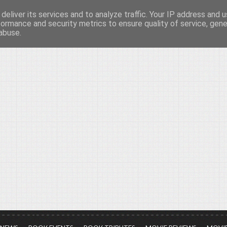
deliver its services and to analyze traffic. Your IP address and 
νών...
formance and security metrics to ensure quality of service, gen
abuse.
ια τον πολιτισμό, σε κάθε του μορφή και έκταση...