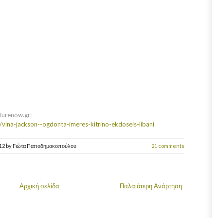
turenow.gr:
vina-jackson--ogdonta-imeres-kitrino-ekdoseis-libani
012
by
Γιώτα Παπαδημακοπούλου
21 comments
Αρχική σελίδα
Παλαιότερη Ανάρτηση