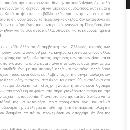
ώπου, δεν την κατανοούν και δεν την καταλαβαίνουν, όχι απλά
ατί αρνούνται να δεχτούν ότι για μερικούς ανθρώπους, αυτή είναι η
. Κακά τα ψέματα... το βιβλίο μιλάει για τον φετιχισμό και τον
πό το ότι, όσον αφορά το περιγραφικό σκέλος, δεν καταφεύγει σε
θέση να σοκάρει έναν πιο συντηρητικό αναγνώστη. Προς θεού, δεν
ών ηθών για να σου αρέσει αλλά, όπως και να το κάνουμε, πρέπει
d.
ινικ
, κάθε άλλο παρά συμβατική είναι. Άλλωστε, σκοπός των
ήσουν τόσο τα συναισθηματικά κίνητρα κι ερεθίσματά τους αλλά,
ης φύσης και σεξουαλικότητας, μάρτυρας των οποίων είναι και οι
ται από ένστικτα τα οποία είναι πάνω από αυτούς αναζητώντας μια
α συνδεδεμένη με την υποταγή αλλά και τον πόνο. Αλλά όσον
σχέση τους, είναι δούνε και λαβείν, μέχρι την στιγμή τουλάχιστον
ν άλλον οδηγώντας τον στα άκρα, τους κατευθύνει σταδιακά στο
πίκεντρο βρίσκεται κατ' εξοχήν η
Σάμερ
, η οποία είναι λιγότερο
νικ
, πιο πρόθυμη να φτάσει στα άκρα, ρισκάροντας ακόμα και την
ν ψυχική της ισορροπία. Φτάνει στα όριά της και δεν διστάζει να τα
πάθειά της να κατανοήσει ποια πραγματικά είναι και τελικά
ν αδυναμία της να ελέγξει τα πάθη της ή στην αστείρευτη τόλμη της
να δοκιμάσει τα πάντα, προκειμένου να απορρίψει ότι δεν της
μένου βιβλίου, προσπαθούσα να αποφασίσω αν τελικά, μου άρεσε