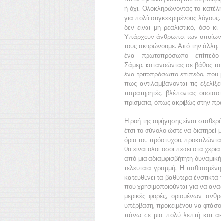
ή όχι. Ολοκληρώνοντάς το κατέλη
για πολύ συγκεκριμένους λόγους.
δεν είναι μη ρεαλιστικό, όσο κ
Υπάρχουν άνθρωποι των οποίων η 
τους ακυρώνουμε. Από την άλλη, η
ένα πρωτοπρόσωπο επίπεδο
Σάμερ
, κατανοώντας σε βάθος τα
ένα τριτοπρόσωπο επίπεδο, που μ
πως αντιλαμβάνονται τις εξελίξε
παρατηρητές, βλέποντας ουσιασ
πρίσματα, όπως ακριβώς στην πρ
Η ροή της αφήγησης είναι σταθερ
έτσι το σύνολο ώστε να διατηρεί 
όρια του πρόστυχου, προκαλώντας
θα είναι όλοι όσοι πέσει στα χέρ
από μια αδιαμφισβήτητη δυναμική
τελευταία γραμμή. Η παθιασμένη
κατευθύνει τα βαθύτερα ένστικτά τ
που χρησιμοποιούνται για να ανα
μερικές φορές, ορισμένων ανθ
υπέρβαση, προκειμένου να φτάσο
πάνω σε μια πολύ λεπτή και ακ