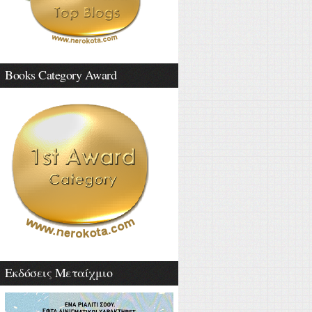
Books Category Award
Εκδόσεις Μεταίχμιο