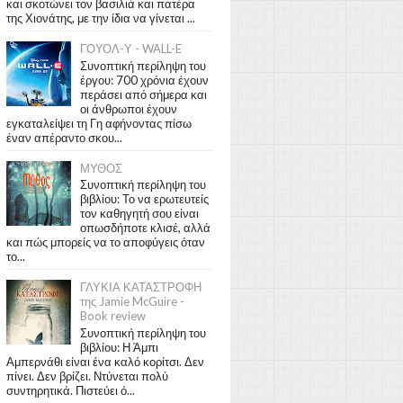
και σκοτώνει τον βασιλιά και πατέρα
της Χιονάτης, με την ίδια να γίνεται ...
ΓΟΥΟΛ-Υ - WALL-E
Συνοπτική περίληψη του
έργου: 700 χρόνια έχουν
περάσει από σήμερα και
οι άνθρωποι έχουν
εγκαταλείψει τη Γη αφήνοντας πίσω
έναν απέραντο σκου...
ΜΥΘΟΣ
Συνοπτική περίληψη του
βιβλίου: Το να ερωτευτείς
τον καθηγητή σου είναι
οπωσδήποτε κλισέ, αλλά
και πώς μπορείς να το αποφύγεις όταν
το...
ΓΛΥΚΙΑ ΚΑΤΑΣΤΡΟΦΗ
της Jamie McGuire -
Book review
Συνοπτική περίληψη του
βιβλίου: Η Άμπι
Αμπερνάθι είναι ένα καλό κορίτσι. Δεν
πίνει. Δεν βρίζει. Ντύνεται πολύ
συντηρητικά. Πιστεύει ό...