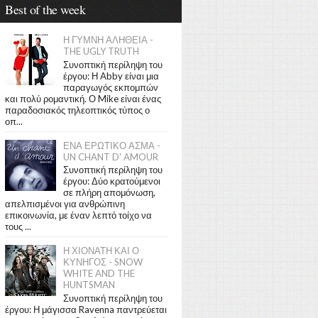
Best of the week
Η ΓΥΜΝΗ ΑΛΗΘΕΙΑ -
THE UGLY TRUTH
Συνοπτική περίληψη του
έργου: Η Abby είναι μια
παραγωγός εκπομπών
και πολύ ρομαντική. Ο Mike είναι ένας
παραδοσιακός τηλεοπτικός τύπος ο
οπ...
ΕΝΑ ΕΡΩΤΙΚΟ ΑΣΜΑ -
UN CHANT D' AMOUR
Συνοπτική περίληψη του
έργου: Δύο κρατούμενοι
σε πλήρη απομόνωση,
απελπισμένοι για ανθρώπινη
επικοινωνία, με έναν λεπτό τοίχο να
τους ...
Η ΧΙΟΝΑΤΗ ΚΑΙ Ο
ΚΥΝΗΓΟΣ - SNOW
WHITE AND THE
HUNTSMAN
Συνοπτική περίληψη του
έργου: Η μάγισσα Ravenna παντρεύεται