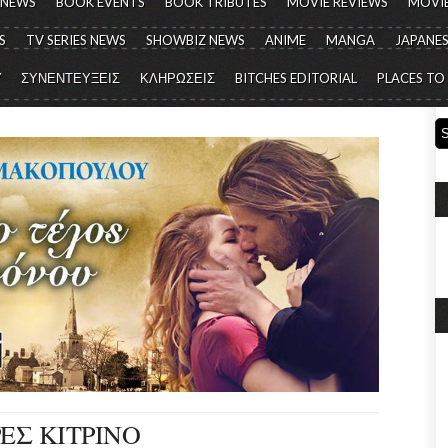
 NEWS
BOOK EVENTS
BOOK TRIBUTES
MOVIE REVIEWS
MOVIE
S
TV SERIES NEWS
SHOWBIZ NEWS
ANIME
MANGA
JAPANES
Y
ΣΥΝΕΝΤΕΥΞΕΙΣ
ΚΛΗΡΩΣΕΙΣ
BITCHES EDITORIAL
PLACES TO
ΕΣ ΚΙΤΡΙΝΟ