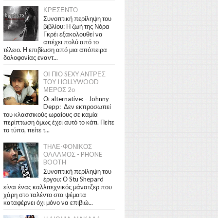
ΚΡΕΣΕΝΤΟ
Συνοπτική περίληψη του
βιβλίου: Η ζωή της Νόρα
Γκρέι εξακολουθεί να
απέχει πολύ από το
τέλειο. Η επιβίωση από μια απόπειρα
δολοφονίας εναντ...
ΟΙ ΠΙΟ SEXY ΑΝΤΡΕΣ
ΤΟΥ HOLLYWOOD -
ΜΕΡΟΣ 2ο
Οι alternative: - Johnny
Depp: Δεν εκπροσωπεί
του κλασσικούς ωραίους σε καμία
περίπτωση όμως έχει αυτό το κάτι. Πείτε
το τύπο, πείτε τ...
ΤΗΛΕ-ΦΟΝΙΚΟΣ
ΘΑΛΑΜΟΣ - PHONE
BOOTH
Συνοπτική περίληψη του
έργου: Ο Stu Shepard
είναι ένας καλλιτεχνικός μάνατζερ που
χάρη στο ταλέντο στα ψέματα
καταφέρνει όχι μόνο να επιβιώ...