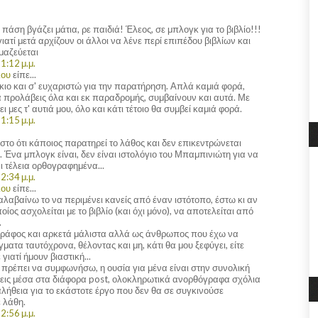
 πάση βγάζει μάτια, ρε παιδιά! Έλεος, σε μπλογκ για το βιβλίο!!!
γιατί μετά αρχίζουν οι άλλοι να λένε περί επιπέδου βιβλίων και
μαζεύεται
1:12 μ.μ.
λου
είπε...
κιο και σ' ευχαριστώ για την παρατήρηση. Απλά καμιά φορά,
α προλάβεις όλα και εκ παραδρομής, συμβαίνουν και αυτά. Με
ι μες τ' αυτιά μου, όλο και κάτι τέτοιο θα συμβεί καμιά φορά.
1:15 μ.μ.
 στο ότι κάποιος παρατηρεί το λάθος και δεν επικεντρώνεται
. Ένα μπλογκ είναι, δεν είναι ιστολόγιο του Μπαμπινιώτη για να
ι τέλεια ορθογραφημένα...
2:34 μ.μ.
λου
είπε...
λαβαίνω το να περιμένει κανείς από έναν ιστότοπο, έστω κι αν
ποίος ασχολείται με το βιβλίο (και όχι μόνο), να αποτελείται από
.
ογράφος και αρκετά μάλιστα αλλά ως άνθρωπος που έχω να
τα ταυτόχρονα, θέλοντας και μη, κάτι θα μου ξεφύγει, είτε
 γιατί ήμουν βιαστική...
 πρέπει να συμφωνήσω, η ουσία για μένα είναι στην συνολική
εις μέσα στα διάφορα post, ολοκληρωτικά ανορθόγραφα σχόλια
λήθεια για το εκάστοτε έργο που δεν θα σε συγκινούσε
ε λάθη.
2:56 μ.μ.