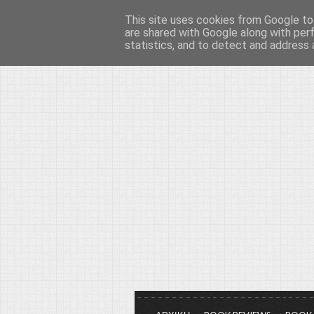
This site uses cookies from Google to 
Το μεγαλείο των Τεχ
are shared with Google along with per
statistics, and to detect and address 
Είμαστε πάντα εδώ για να μιλάμε γ