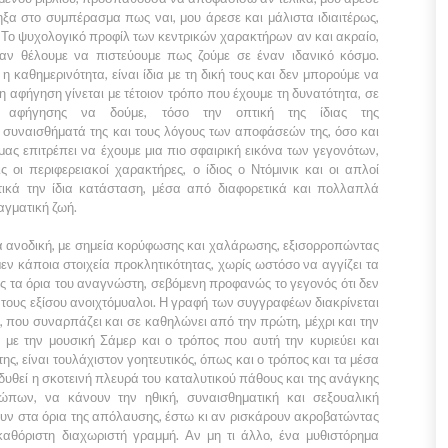
ξα στο συμπέρασμα πως ναι, μου άρεσε και μάλιστα ιδιαιτέρως,
 Το ψυχολογικό προφίλ των κεντρικών χαρακτήρων αν και ακραίο,
ι αν θέλουμε να πιστεύουμε πως ζούμε σε έναν ιδανικό κόσμο.
καθημερινότητα, είναι ίδια με τη δική τους και δεν μπορούμε να
 αφήγηση γίνεται με τέτοιον τρόπο που έχουμε τη δυνατότητα, σε
 αφήγησης να δούμε, τόσο την οπτική της ίδιας της
 συναισθήματά της και τους λόγους των αποφάσεών της, όσο και
ας επιτρέπει να έχουμε μια πιο σφαιρική εικόνα των γεγονότων,
ις οι περιφερειακοί χαρακτήρες, ο ίδιος ο
Ντόμινικ
και οι απλοί
τικά την ίδια κατάσταση, μέσα από διαφορετικά και πολλαπλά
αγματική ζωή.
ά ανοδική, με σημεία κορύφωσης και χαλάρωσης, εξισορροπώντας
μεν κάποια στοιχεία προκλητικότητας, χωρίς ωστόσο να αγγίζει τα
 τα όρια του αναγνώστη, σεβόμενη προφανώς το γεγονός ότι δεν
ια τους εξίσου ανοιχτόμυαλοι. Η γραφή των συγγραφέων διακρίνεται
, που συναρπάζει και σε καθηλώνει από την πρώτη, μέχρι και την
 με την μουσική
Σάμερ
και ο τρόπος που αυτή την κυριεύει και
ης, είναι τουλάχιστον γοητευτικός, όπως και ο τρόπος και τα μέσα
δυθεί η σκοτεινή πλευρά του καταλυτικού πάθους και της ανάγκης
ρώπων, να κάνουν την ηθική, συναισθηματική και σεξουαλική
υν στα όρια της απόλαυσης, έστω κι αν ρισκάρουν ακροβατώντας
αθόριστη διαχωριστή γραμμή. Αν μη τι άλλο, ένα μυθιστόρημα