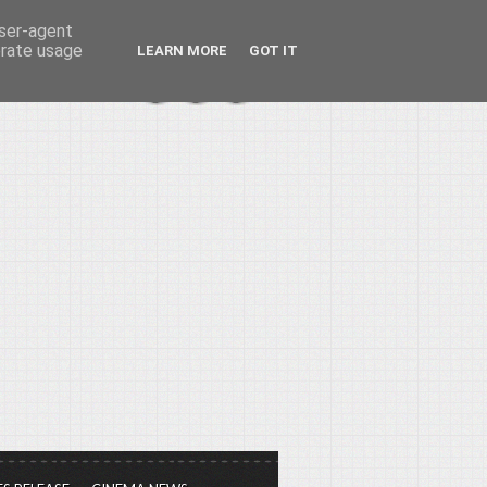
user-agent
erate usage
LEARN MORE
GOT IT