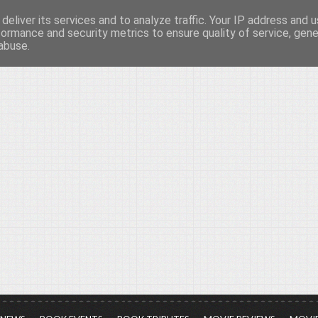
deliver its services and to analyze traffic. Your IP address and 
νών...
formance and security metrics to ensure quality of service, gen
abuse.
ια τον πολιτισμό, σε κάθε του μορφή και έκταση...