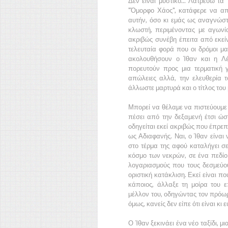
Δεν είναι μυστικό... Λατρεύω τα
"
"Όμορφο Χάος",
κατάφερε να απο
αυτήν, όσο κι εμάς ως αναγνώσ
κλωστή, περιμένοντας με αγων
ακριβώς συνέβη έπειτα από εκείν
τελευταία φορά που οι δρόμοι μ
ακολουθήσουν ο
Ίθαν
και η
Λ
πορευτούν προς μια τερματική
απώλειες αλλά, την ελευθερία τ
άλλωστε μαρτυρά και ο τίτλος του 
Μπορεί να θέλαμε να πιστεύουμε 
πέσει από την δεξαμενή έτσι ώστ
οδηγείται εκεί ακριβώς που έπρεπ
ως
Αδιαφανής
. Ναι, ο
Ίθαν
είναι 
στο τέρμα της αφού καταλήγει σ
κόσμο των νεκρών, σε ένα πεδίο
λογαριασμούς που τους δεσμεύο
οριστική κατάκλιση. Εκεί είναι π
κάποιος, άλλαξε τη μοίρα του 
μέλλον του, οδηγώντας τον πρόωρα
όμως, κανείς δεν είπε ότι είναι κι 
Ο
Ίθαν
ξεκινάει ένα νέο ταξίδι, μ