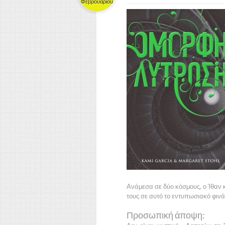
Φεβρουαρίου
Ανάμεσα σε δύο κόσμους, ο
Ίθαν
τους σε αυτό το εντυπωσιακό φιν
Προσωπική άποψη: