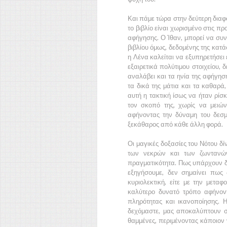
Και πάμε τώρα στην δεύτερη διαφο
το βιβλίο είναι χωρισμένο στις 
αφήγησης. Ο
Ίθαν,
μπορεί να συνε
βιβλίου όμως, δεδομένης της κατά
η
Λένα
καλείται να εξυπηρετήσει 
εξαιρετικά πολύτιμου στοιχείου, 
αναλάβει και τα ηνία της αφήγη
τα δικά της μάτια και τα καθαρ
αυτή η τακτική ίσως να ήταν ρίσ
τον σκοπό της, χωρίς να μειώνε
αφήνοντας την δύναμη του δε
ξεκάθαρος από κάθε άλλη φορά.
Οι μαγικές δοξασίες του
Νότου
δί
των νεκρών και των ζωντανών
πραγματικότητα. Πως υπάρχουν δυ
εξηγήσουμε, δεν σημαίνει πως 
κυριολεκτική, είτε με την μεταφ
καλύτερο δυνατό τρόπο αφήνον
πληρότητας και ικανοποίησης. 
δεχόμαστε, μας αποκαλύπτουν σ
θαμμένες, περιμένοντας κάποιον 