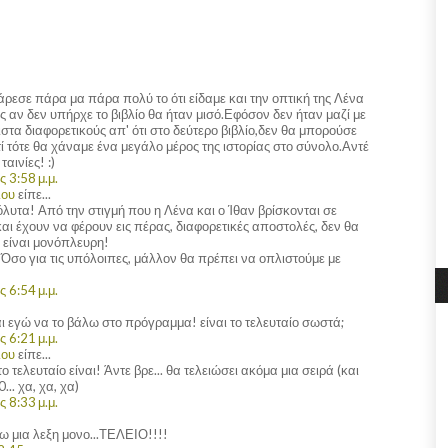
 άρεσε πάρα μα πάρα πολύ το ότι είδαμε και την οπτική της Λένα
 αν δεν υπήρχε το βιβλίο θα ήταν μισό.Εφόσον δεν ήταν μαζί με
ιστα διαφορετικούς απ' ότι στο δεύτερο βιβλίο,δεν θα μπορούσε
τί τότε θα χάναμε ένα μεγάλο μέρος της ιστορίας στο σύνολο.Αντέ
αινίες! :)
 3:58 μ.μ.
λου
είπε...
τα! Από την στιγμή που η Λένα και ο Ίθαν βρίσκονται σε
αι έχουν να φέρουν εις πέρας, διαφορετικές αποστολές, δεν θα
 είναι μονόπλευρη!
.. Όσο για τις υπόλοιπες, μάλλον θα πρέπει να οπλιστούμε με
 6:54 μ.μ.
ι εγώ να το βάλω στο πρόγραμμα! είναι το τελευταίο σωστά;
 6:21 μ.μ.
λου
είπε...
ο τελευταίο είναι! Άντε βρε... θα τελειώσει ακόμα μια σειρά (και
.. χα, χα, χα)
 8:33 μ.μ.
ω μια λεξη μονο...ΤΕΛΕΙΟ!!!!