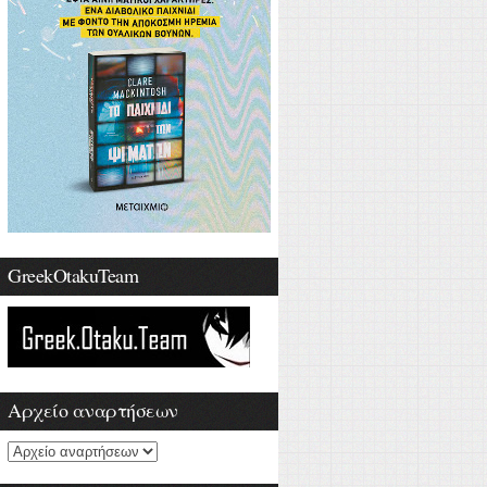
GreekOtakuTeam
Αρχείο αναρτήσεων