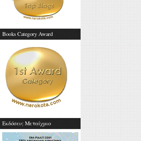
Books Category Award
Εκδόσεις Μεταίχμιο