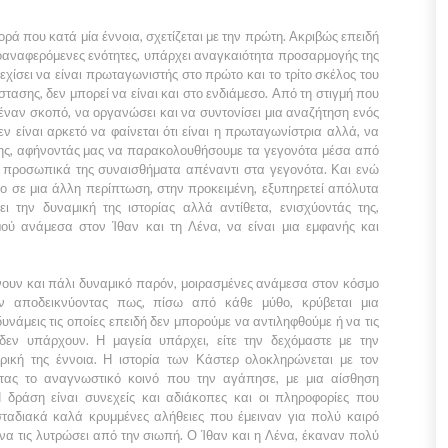
ρά που κατά μία έννοια, σχετίζεται με την πρώτη. Ακριβώς επειδή
προαναφερόμενες ενότητες, υπάρχει αναγκαιότητα προσαρμογής της
χίσει να είναι πρωταγωνιστής στο πρώτο και το τρίτο σκέλος του
στασης, δεν μπορεί να είναι και στο ενδιάμεσο. Από τη στιγμή που
έναν σκοπό, να οργανώσει και να συντονίσει μια αναζήτηση ενός
δεν είναι αρκετό να φαίνεται ότι είναι η πρωταγωνίστρια αλλά, να
σης, αφήνοντάς μας να παρακολουθήσουμε τα γεγονότα μέσα από
ά, προσωπικά της συναισθήματα απέναντι στα γεγονότα. Και ενώ
κο σε μια άλλη περίπτωση, στην προκειμένη, εξυπηρετεί απόλυτα
ι την δυναμική της ιστορίας αλλά αντίθετα, ενισχύοντάς της,
σμού ανάμεσα στον
Ίθαν
και τη
Λένα,
να είναι μια εμφανής και
νουν και πάλι δυναμικό παρόν, μοιρασμένες ανάμεσα στον κόσμο
 αποδεικνύοντας πως, πίσω από κάθε μύθο, κρύβεται μια
νάμεις τις οποίες επειδή δεν μπορούμε να αντιληφθούμε ή να τις
δεν υπάρχουν. Η μαγεία υπάρχει, είτε την δεχόμαστε με την
ορική της έννοια. Η ιστορία των
Κάστερ
ολοκληρώνεται με τον
τας το αναγνωστικό κοινό που την αγάπησε, με μια αίσθηση
Η δράση είναι συνεχείς και αδιάκοπες και οι πληροφορίες που
ταδιακά καλά κρυμμένες αλήθειες που έμειναν για πολύ καιρό
να τις λυτρώσει από την σιωπή. Ο
Ίθαν
και η
Λένα,
έκαναν πολύ