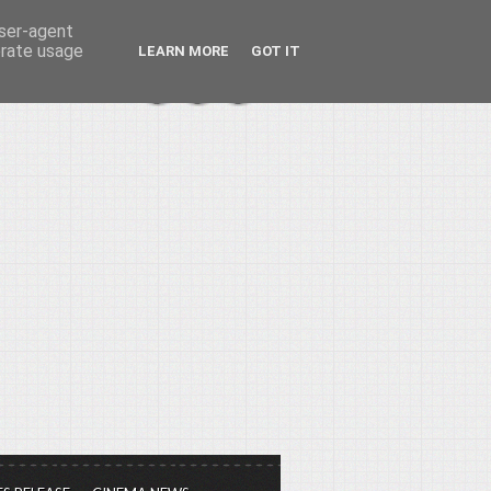
user-agent
erate usage
LEARN MORE
GOT IT