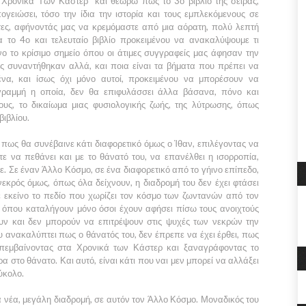
Χρονικά Των Κάστερ"
και θεωρώ πως το
3ο
βιβλίο της σειράς,
γειώσει, τόσο την ίδια την ιστορία και τους εμπλεκόμενους σε
τες, αφήνοντάς μας να κρεμόμαστε από μια αόρατη, πολύ λεπτή
ία το
4ο
και τελευταίο βιβλίο προκειμένου να ανακαλύψουμε τι
ο το κρίσιμο σημείο όπου οι άτιμες συγγραφείς μας άφησαν την
ας συναντήθηκαν αλλά, και ποια είναι τα βήματα που πρέπει να
ένα,
και ίσως όχι μόνο αυτοί, προκειμένου να μπορέσουν να
 γραμμή η οποία, δεν θα επιφυλάσσει άλλα βάσανα, πόνο και
ους, το δικαίωμα μιας φυσιολογικής ζωής, της λύτρωσης, όπως
βιβλίου.
πως θα συνέβαινε κάτι διαφορετικό όμως ο
Ίθαν,
επιλέγοντας να
ε να πεθάνει και με το θάνατό του, να επανέλθει η ισορροπία,
ε. Σε έναν
Άλλο Κόσμο,
σε ένα διαφορετικό από το γήινο επίπεδο,
νεκρός όμως, όπως όλα δείχνουν, η διαδρομή του δεν έχει φτάσει
ε εκείνο το πεδίο που χωρίζει τον κόσμο των ζωντανών από τον
 όπου καταλήγουν μόνο όσοι έχουν αφήσει πίσω τους ανοιχτούς
υν και δεν μπορούν να επιτρέψουν στις ψυχές των νεκρών την
ου ανακαλύπτει πως ο θάνατός του, δεν έπρεπε να έχει έρθει, πως
επεμβαίνοντας στα
Χρονικά των Κάστερ
και ξαναγράφοντας το
 στο θάνατο. Και αυτό, είναι κάτι που ναι μεν μπορεί να αλλάξει
εύκολο.
ια νέα, μεγάλη διαδρομή, σε αυτόν τον
Άλλο Κόσμο
. Μοναδικός του