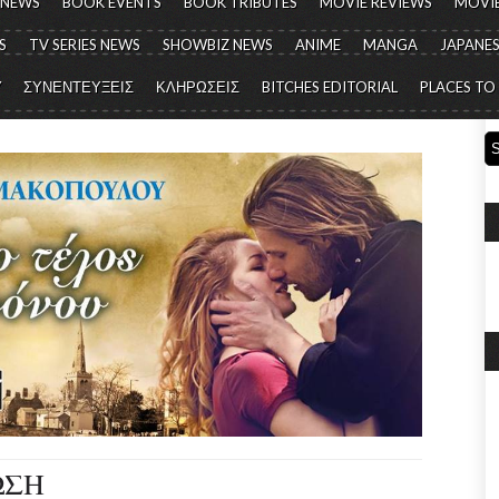
 NEWS
BOOK EVENTS
BOOK TRIBUTES
MOVIE REVIEWS
MOVIE
S
TV SERIES NEWS
SHOWBIZ NEWS
ANIME
MANGA
JAPANES
Y
ΣΥΝΕΝΤΕΥΞΕΙΣ
ΚΛΗΡΩΣΕΙΣ
BITCHES EDITORIAL
PLACES TO
ΩΣΗ