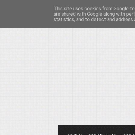
This site uses cookies from Google to 
Το μεγαλείο των Τεχ
are shared with Google along with per
statistics, and to detect and address 
Είμαστε πάντα εδώ για να μιλάμε γ