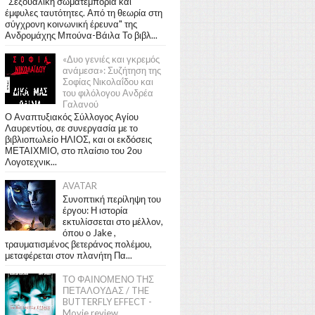
"Σεξουαλική σωματεμπορία και
έμφυλες ταυτότητες. Από τη θεωρία στη
σύγχρονη κοινωνική έρευνα" της
Ανδρομάχης Μπούνα-Βάιλα Το βιβλ...
«Δυο γενιές και γκρεμός
ανάμεσα»: Συζήτηση της
Σοφίας Νικολαΐδου και
του φιλόλογου Ανδρέα
Γαλανού
Ο Αναπτυξιακός Σύλλογος Αγίου
Λαυρεντίου, σε συνεργασία με το
βιβλιοπωλείο ΗΛΙΟΣ, και οι εκδόσεις
ΜΕΤΑΙΧΜΙΟ, στο πλαίσιο του 2ου
Λογοτεχνικ...
AVATAR
Συνοπτική περίληψη του
έργου: Η ιστορία
εκτυλίσσεται στο μέλλον,
όπου ο Jake ,
τραυματισμένος βετεράνος πολέμου,
μεταφέρεται στον πλανήτη Πα...
ΤΟ ΦΑΙΝΟΜΕΝΟ ΤΗΣ
ΠΕΤΑΛΟΥΔΑΣ / THE
BUTTERFLY EFFECT -
Movie review