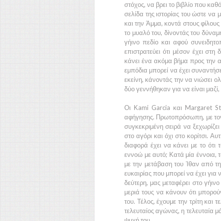
στόχος, να βρει το βιβλίο που καθ
σελίδα της ιστορίας του ώστε να 
και την
Άμμα, κ
οντά στους φίλους
το μυαλό του, δίνοντάς του δύναμ
γήινο πεδίο και αφού συνειδητο
επιστρατεύει ότι μέσον έχει στη 
κάνει ένα ακόμα βήμα προς την α
εμπόδια μπορεί να έχει συναντήσε
εκείνη, κάνοντάς την να νιώσει ολ
δύο γεννήθηκαν για να είναι μαζί,
Οι
Κami Garcia
και
Margaret St
αφήγησης. Πρωτοπρόσωπη, με το
συγκεκριμένη σειρά να ξεχωρίζει
στο αγόρι και όχι στο κορίτσι. Α
διαφορά έχει να κάνει με το ότι τ
εννοώ με αυτό; Κατά μία έννοια, τ
με την μετάβαση του
Ίθαν
από τη
ευκαιρίας που μπορεί να έχει για ν
δεύτερη, μας μεταφέρει στο γήιν
μεριά τους να κάνουν ότι μπορο
του. Τέλος, έχουμε την τρίτη και 
τελευταίος αγώνας, η τελευταία μά
ψυχή του.