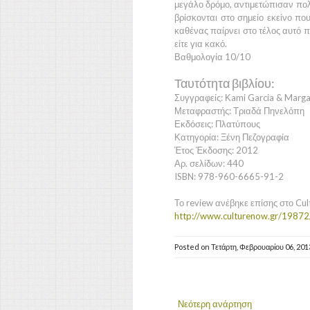
μεγάλο δρόμο, αντιμετώπισαν πολ
βρίσκονται στο σημείο εκείνο πο
καθένας παίρνει στο τέλος αυτό πο
είτε για κακό.
Βαθμολογία 10/10
Ταυτότητα βιβλίου:
Συγγραφείς: Κami Garcia & Marga
Μεταφραστής: Τριαδά Πηνελόπη
Εκδόσεις: Πλατύπους
Κατηγορία: Ξένη Πεζογραφία
Έτος Έκδοσης: 2012
Αρ. σελίδων: 440
ISBN: 978-960-6665-91-2
Το review ανέβηκε επίσης στο Cul
http://www.culturenow.gr/19872/
Posted on
Τετάρτη, Φεβρουαρίου 06, 20
Νεότερη ανάρτηση