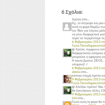
6 Σχόλια:
Χρύσα είπε...
Αχ...το λάτρεψα και μου
αυτή τη φορά.Νομίζω πως
τον Ίθαν για λόγους μάλ
να γίνει διαφορετικά για
τώρα να περιμένουμε τις τ
6 Φεβρουαρίου 2013 στις
Γιώτα Παπαδημακοπού
@ Χρύσα, συμφωνώ απόλυ
διαφορετικούς κόσμους κ
μπορούσε η αφήγηση να
Η ταινία βγαίνει 28/02.
υπομονή! :/
6 Φεβρουαρίου 2013 στις
alexia
είπε...
κάποια στιγμή πρέπει κα
9 Φεβρουαρίου 2013 στις
Γιώτα Παπαδημακοπού
@ Αλεξάκι πρέπει! Ναι, τ
θα ξεκινήσουν άλλες 100.
9 Φεβρουαρίου 2013 στις
irini
είπε...
Γιωτα αυτη τη φορα θα π