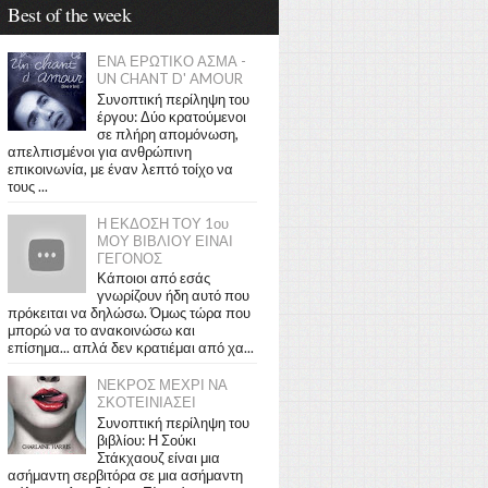
Best of the week
ΕΝΑ ΕΡΩΤΙΚΟ ΑΣΜΑ -
UN CHANT D' AMOUR
Συνοπτική περίληψη του
έργου: Δύο κρατούμενοι
σε πλήρη απομόνωση,
απελπισμένοι για ανθρώπινη
επικοινωνία, με έναν λεπτό τοίχο να
τους ...
Η ΕΚΔΟΣΗ ΤΟΥ 1ου
ΜΟΥ ΒΙΒΛΙΟΥ ΕΙΝΑΙ
ΓΕΓΟΝΟΣ
Κάποιοι από εσάς
γνωρίζουν ήδη αυτό που
πρόκειται να δηλώσω. Όμως τώρα που
μπορώ να το ανακοινώσω και
επίσημα... απλά δεν κρατιέμαι από χα...
ΝΕΚΡΟΣ ΜΕΧΡΙ ΝΑ
ΣΚΟΤΕΙΝΙΑΣΕΙ
Συνοπτική περίληψη του
βιβλίου: Η Σούκι
Στάκχαουζ είναι μια
ασήμαντη σερβιτόρα σε μια ασήμαντη