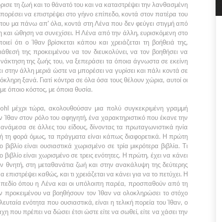
όρισε τη ζωή και το θάνατό του και να καταστρέψει την λανθασμένη
μπορέσει να επιστρέψει στο γήινο επίπεδο, κοντά στον πατέρα του
 του μα πάνω απ' όλα, κοντά στη
Λένα
που δεν φεύγει στιγμή από
η και ώθηση να συνεχίσει. Η
Λένα
από την άλλη, ευρισκόμενη στο
ποιεί ότι ο
Ίθαν
βρίσκεται κάπου και χρειάζεται τη βοήθειά της,
διάθεσή της προκειμένου να τον διευκολύνει, να τον βοηθήσει να
νάκτηση της ζωής του, να ξεπεράσει τα όποια άγνωστα σε εκείνη
ι στην άλλη μεριά ώστε να μπορέσει να γυρίσει και πάλι κοντά σε
όκληρη ξανά. Γιατί κόντρα σε όλα όσα τους θέλουν χώρια, αυτοί οι
 με όποιο κόστος, με όποια θυσία.
ohl
μέχρι τώρα, ακολουθούσαν μια πολύ συγκεκριμένη γραμμή
ν
Ίθαν
στον ρόλο του αφηγητή, ένα χαρακτηριστικό που έκανε την
 ανάμεσα σε άλλες του είδους, δίνοντας τα πρωταγωνιστικά ηνία
υτή τη φορά όμως, τα πράγματα είναι κάπως διαφορετικά. Η πρώτη
ο βιβλίο είναι ουσιαστικά χωρισμένο σε τρία μικρότερα βιβλία. Τι
ο βιβλίο είναι χωρισμένο σε τρεις ενότητες. Η πρώτη, έχει να κάνει
ν θνητή, στη μεταθανάτια ζωή και στην ανακάλυψη της δεύτερης
α επιστρέψει καθώς, και τι χρειάζεται να κάνει για να το πετύχει. Η
ο πεδίο όπου η
Λένα
και οι υπόλοιπη παρέα, προσπαθούν από τη
ύν προκειμένου να βοηθήσουν τον
Ίθαν
να ολοκληρώσει το στόχο
τελευταία ενότητα που ουσιαστικά, είναι η τελική πορεία του
Ίθαν
, ο
χη που πρέπει να δώσει έτσι ώστε είτε να σωθεί, είτε να χάσει την