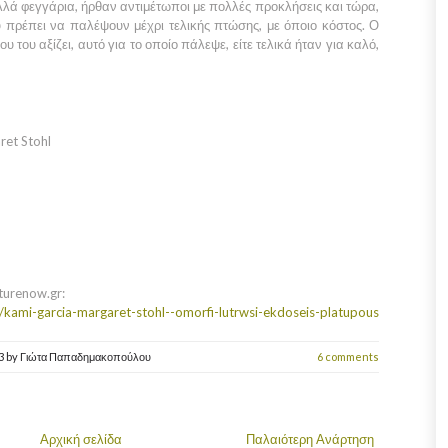
λά φεγγάρια, ήρθαν αντιμέτωποι με πολλές προκλήσεις και τώρα,
υ πρέπει να παλέψουν μέχρι τελικής πτώσης, με όποιο κόστος. Ο
υ του αξίζει, αυτό για το οποίο πάλεψε, είτε τελικά ήταν για καλό,
ret Stohl
turenow.gr:
kami-garcia-margaret-stohl--omorfi-lutrwsi-ekdoseis-platupous
13
by
Γιώτα Παπαδημακοπούλου
6 comments
Αρχική σελίδα
Παλαιότερη Ανάρτηση