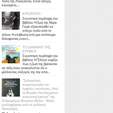
πόλη της Λουιζιάνας. Είναι ήσυχη,
κλεισμένη ...
ΚΡΕΣΕΝΤΟ
Συνοπτική περίληψη του
βιβλίου: Η ζωή της Νόρα
Γκρέι εξακολουθεί να
απέχει πολύ από το
τέλειο. Η επιβίωση από μια απόπειρα
δολοφονίας εναντ...
ΤΟ ΔΙΑΜΑΝΤΙ ΤΗΣ
ΕΡΗΜΟΥ
Συνοπτική περίληψη του
βιβλίου: Η Έλενα νομίζει
πως η ζωή της βρίσκεται
σε τάξη όταν ανακαλύπτει ότι ο
μέλλοντας σύζυγός της την απα...
"Σεξουαλική
σωματεμπορία και
έμφυλες ταυτότητες. Από
τη θεωρία στη σύγχρονη
κοινωνική έρευνα" της
Ανδρομάχης Μπούνα-Βάιλα - Μόλις
κυκλοφόρησε από τις εκδόσεις
Παπαζήση