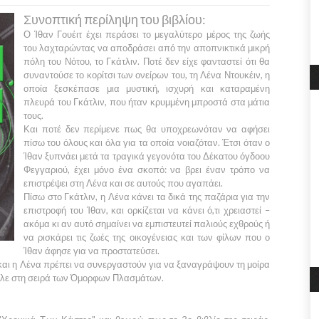
Συνοπτική περίληψη του βιβλίου:
Ο
Ίθαν Γουέιτ
έχει περάσει το μεγαλύτερο μέρος της ζωής
του λαχταρώντας να αποδράσει από την αποπνικτικά μικρή
πόλη του
Νότου,
το
Γκάτλιν.
Ποτέ δεν είχε φανταστεί ότι θα
συναντούσε το κορίτσι των ονείρων του, τη
Λένα Ντουκέιν,
η
οποία ξεσκέπασε μια μυστική, ισχυρή και καταραμένη
πλευρά του
Γκάτλιν,
που ήταν κρυμμένη μπροστά στα μάτια
τους.
Και ποτέ δεν περίμενε πως θα υποχρεωνόταν να αφήσει
πίσω του όλους και όλα για τα οποία νοιαζόταν. Έτσι όταν ο
Ίθαν
ξυπνάει μετά τα τραγικά γεγονότα του
Δέκατου όγδοου
Φεγγαριού
, έχει μόνο ένα σκοπό: να βρει έναν τρόπο να
επιστρέψει στη
Λένα
και σε αυτούς που αγαπάει.
Πίσω στο
Γκάτλιν,
η
Λένα
κάνει τα δικά της παζάρια για την
επιστροφή του
Ίθαν,
και ορκίζεται να κάνει ό,τι χρειαστεί –
ακόμα κι αν αυτό σημαίνει να εμπιστευτεί παλιούς εχθρούς ή
να ρισκάρει τις ζωές της οικογένειας και των φίλων που ο
Ίθαν
άφησε για να προστατεύσει.
και η
Λένα
πρέπει να συνεργαστούν για να ξαναγράψουν τη μοίρα
άλε στη σειρά των
Όμορφων Πλασμάτων.