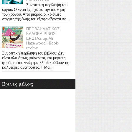
Συνοπτική περίληψη του
έργου: Ο Evan έχει χάσει την αίσθηση
του χρόνου. Από μικρός, οι κρίσιμες
στιγμές της ζωής του εξαφανίζονται σε ...
ΠΡΟΒΛΗΜΑΤΙΚΟΣ,
ΚΑΛΟΚΑΙΡΙΝΟΣ
ΕΡΩΤΑΣ της Ali
Hazelwood - Book
review
Συνοπτική περίληψη του βιβλίου: Δεν
είναι όλα όπως φαίνονται, και μερικές
φορές τα πιο γνώριμα κλισέ κρύβουν τις
καλύτερες ανατροπές. Η Μά...
Έγινες μέλος;