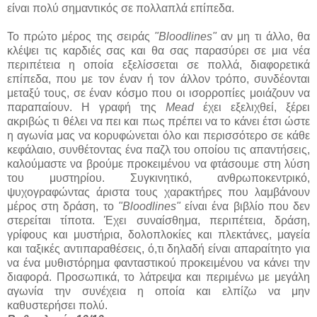
είναι πολύ σημαντικός σε πολλαπλά επίπεδα.
Το πρώτο μέρος της σειράς
"Bloodlines"
αν μη τι άλλο, θα
κλέψει τις καρδιές σας και θα σας παρασύρει σε μια νέα
περιπέτεια η οποία εξελίσσεται σε πολλά, διαφορετικά
επίπεδα, που με τον έναν ή τον άλλον τρόπο, συνδέονται
μεταξύ τους, σε έναν κόσμο που οι ισορροπίες μοιάζουν να
παραπαίουν. Η γραφή της
Mead
έχει εξελιχθεί, ξέρει
ακριβώς τι θέλει να πει και πως πρέπει να το κάνει έτσι ώστε
η αγωνία μας να κορυφώνεται όλο και περισσότερο σε κάθε
κεφάλαιο, συνθέτοντας ένα παζλ του οποίου τις απαντήσεις,
καλούμαστε να βρούμε προκειμένου να φτάσουμε στη λύση
του μυστηρίου. Συγκινητικό, ανθρωποκεντρικό,
ψυχογραφώντας άριστα τους χαρακτήρες που λαμβάνουν
μέρος στη δράση, το
"Bloodlines"
είναι ένα βιβλίο που δεν
στερείται τίποτα. Έχει συναίσθημα, περιπέτεια, δράση,
γρίφους και μυστήρια, δολοπλοκίες και πλεκτάνες, μαγεία
και ταξικές αντιπαραθέσεις, ό,τι δηλαδή είναι απαραίτητο για
να ένα μυθιστόρημα φανταστικού προκειμένου να κάνει την
διαφορά. Προσωπικά, το λάτρεψα και περιμένω με μεγάλη
αγωνία την συνέχεια η οποία και ελπίζω να μην
καθυστερήσει πολύ.