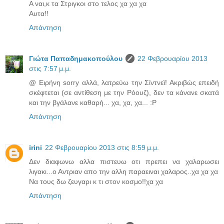
Α ναι,κ τα Στριγκοι στο τελος χα χα χα
Αυτα!!
Απάντηση
Γιώτα Παπαδημακοπούλου
22 Φεβρουαρίου 2013
στις 7:57 μ.μ.
@ Ειρήνη sorry αλλά, λατρεύω την Σίντνεϊ! Ακριβώς επειδή
σκέφτεται (σε αντίθεση με την Ρόουζ), δεν τα κάνανε σκατά
και την βγάλανε καθαρή... χα, χα, χα... :P
Απάντηση
irini
22 Φεβρουαρίου 2013 στις 8:59 μ.μ.
Δεν διαφωνω αλλα πιστευω οτι πρεπει να χαλαρωσει
λιγακι...ο Αντριαν απο την αλλη παραειναι χαλαρος..χα χα χα
Να τους δω ζευγαρι κ τι στον κοσμο!!χα χα
Απάντηση