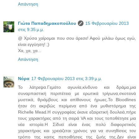
Απάντηση
Γιώτα Παπαδημακοπούλου
15 Φεβρουαρίου 2013
στις 9:35 μ.μ.
@ Χρύσα χαίρομαι που σου άρεσε! Αφού μιλάω όμως εγώ,
είναι εγγύηση! ;)
Χα, χα, χα...
Απάντηση
Νόρα
17 Φεβρουαρίου 2013 στις 3:39 μ.μ.
Το λάτρεψα.Γεμάτο αγωνία,κίνδυνο και δράμα,μια
συναρπαστική περιπέτεια με ερωτικά τρίγωνα,σκοτεινά
μυστικά, θριάμβους και απίθανους ήρωες.Το Bloodlines
ήταν ότι ακριβώς περίμενα από ένα μυθιστόρημα της
Richelle Mead.Η συγγραφέας έκανε εξαιρετική δουλειά,πήρε
τους χαρακτήρες από τη σειρά VA και τους τοποθέτησε μια
νέα ιστορία.Η Σίδνεϊ είναι ένας πολύ διαφορετικός
χαρακτήρας και χρειάζεται χρόνος για να συνηθίσεις τον
τρόπο της καιτις πεποιθήσεις της ζωής της.Δεν είναι