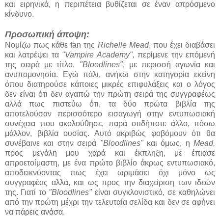
και ειρηνικά, η περιπέτεια βυθίζεται σε έναν απρόσμενο
κίνδυνο.
Προσωπική άποψη:
Νομίζω πως κάθε fan της
Richelle Mead
, που έχει διαβάσει
και λατρέψει τα
"Vampire Academy",
περίμενε την επόμενή
της σειρά με τίτλο,
"Bloodlines"
, με περισσή αγωνία και
ανυπομονησία. Εγώ πάλι, ανήκω στην κατηγορία εκείνη
όπου διατηρούσε κάποιες μικρές επιφυλάξεις και ο λόγος
δεν είναι ότι δεν αγαπώ την πρώτη σειρά της συγγραφέως
αλλά πως πιστεύω ότι, τα δύο πρώτα βιβλία της
αποτελούσαν περισσότερο εισαγωγή στην εντυπωσιακή
συνέχεια που ακολούθησε, παρά οτιδήποτε άλλο, πόσω
μάλλον, βιβλία ουσίας. Αυτό ακριβώς φοβόμουν ότι θα
συνέβαινε και στην σειρά
"Bloodlines"
και όμως, η
Mead,
προς μεγάλη μου χαρά και έκπληξη, με έπιασε
απροετοίμαστη, με ένα πρώτο βιβλίο άκρως εντυπωσιακό,
αποδεικνύοντας πως έχει ωριμάσει όχι μόνο ως
συγγραφέας αλλά, και ως προς την διαχείριση των ιδεών
της. Γιατί το
"Bloodlines"
είναι συγκλονιστικό, σε καθηλώνει
από την πρώτη μέχρι την τελευταία σελίδα και δεν σε αφήνει
να πάρεις ανάσα.