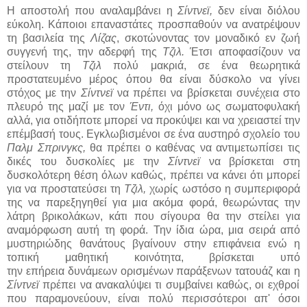
Η αποστολή που αναλαμβάνει η
Σίντνεϊ,
δεν είναι διόλου
εύκολη. Κάποιοι επαναστάτες προσπαθούν να ανατρέψουν
τη βασιλεία της
Λίζας
, σκοτώνοντας τον μοναδικό εν ζωή
συγγενή της, την αδερφή της
Τζιλ.
Έτσι αποφασίζουν να
στείλουν τη
Τζιλ
πολύ μακριά, σε ένα θεωρητικά
προστατευμένο μέρος όπου θα είναι δύσκολο να γίνει
στόχος με την
Σίντνεϊ
να πρέπει να βρίσκεται συνέχεια στο
πλευρό της μαζί με τον
Έντι,
όχι μόνο ως σωματοφυλακή
αλλά, για οτιδήποτε μπορεί να προκύψει και να χρειαστεί την
επέμβασή τους. Εγκλωβισμένοι σε ένα αυστηρό σχολείο του
Παλμ Σπρινγκς,
θα πρέπει ο καθένας να αντιμετωπίσει τις
δικές του δυσκολίες με την
Σίντνεϊ
να βρίσκεται στη
δυσκολότερη θέση όλων καθώς, πρέπει να κάνει ότι μπορεί
για να προστατεύσει τη
Τζιλ,
χωρίς ωστόσο η συμπεριφορά
της να παρεξηγηθεί για μια ακόμα φορά, θεωρώντας την
λάτρη βρικολάκων, κάτι που σίγουρα θα την στείλει για
αναμόρφωση αυτή τη φορά. Την ίδια ώρα, μια σειρά από
μυστηριώδης θανάτους βγαίνουν στην επιφάνεια ενώ η
τοπική μαθητική κοινότητα, βρίσκεται υπό
την επήρεια δυνάμεων ορισμένων παράξενων τατουάζ και η
Σίντνεϊ
πρέπει να ανακαλύψει τι συμβαίνει καθώς, οι εχθροί
που παραμονεύουν, είναι πολύ περισσότεροι απ' όσοι