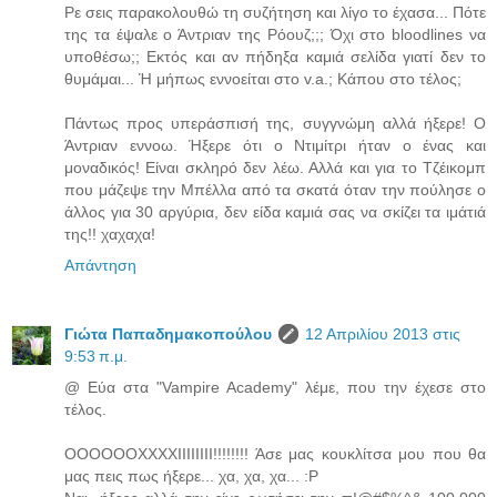
Ρε σεις παρακολουθώ τη συζήτηση και λίγο το έχασα... Πότε
της τα έψαλε ο Άντριαν της Ρόουζ;;; Όχι στο bloodlines να
υποθέσω;; Εκτός και αν πήδηξα καμιά σελίδα γιατί δεν το
θυμάμαι... Ή μήπως εννοείται στο v.a.; Κάπου στο τέλος;
Πάντως προς υπεράσπισή της, συγγνώμη αλλά ήξερε! Ο
Άντριαν εννοω. Ήξερε ότι ο Ντιμίτρι ήταν ο ένας και
μοναδικός! Είναι σκληρό δεν λέω. Αλλά και για το Τζέικομπ
που μάζεψε την Μπέλλα από τα σκατά όταν την πούλησε ο
άλλος για 30 αργύρια, δεν είδα καμιά σας να σκίζει τα ιμάτιά
της!! χαχαχα!
Απάντηση
Γιώτα Παπαδημακοπούλου
12 Απριλίου 2013 στις
9:53 π.μ.
@ Εύα στα "Vampire Academy" λέμε, που την έχεσε στο
τέλος.
ΟΟΟΟΟΟΧΧΧΧΙΙΙΙΙΙΙΙ!!!!!!!! Άσε μας κουκλίτσα μου που θα
μας πεις πως ήξερε... χα, χα, χα... :P