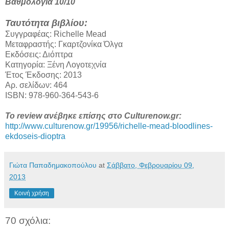
Βαθμολογία 10/10
Ταυτότητα βιβλίου:
Συγγραφέας: Richelle Mead
Μεταφραστής: Γκαρτζονίκα Όλγα
Εκδόσεις: Διόπτρα
Κατηγορία: Ξένη Λογοτεχνία
Έτος Έκδοσης: 2013
Αρ. σελίδων: 464
ISBN: 978-960-364-543-6
Το review ανέβηκε επίσης στο Culturenow.gr:
http://www.culturenow.gr/19956/richelle-mead-bloodlines-
ekdoseis-dioptra
Γιώτα Παπαδημακοπούλου
at
Σάββατο, Φεβρουαρίου 09,
2013
Κοινή χρήση
70 σχόλια: