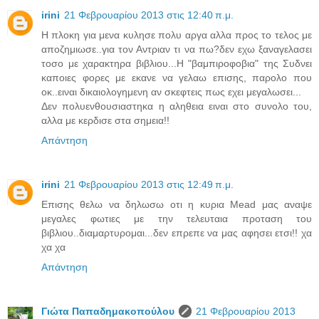
irini
21 Φεβρουαρίου 2013 στις 12:40 π.μ.
Η πλοκη για μενα κυλησε πολυ αργα αλλα προς το τελος με
αποζημιωσε..για τον Αντριαν τι να πω?δεν εχω ξαναγελασει
τοσο με χαρακτηρα βιβλιου...Η "βαμπιροφοβια" της Συδνει
καποιες φορες με εκανε να γελαω επισης, παρολο που
οκ..ειναι δικαιολογημενη αν σκεφτεις πως εχει μεγαλωσει...
Δεν πολυενθουσιαστηκα η αληθεια ειναι στο συνολο του,
αλλα με κερδισε στα σημεια!!
Απάντηση
irini
21 Φεβρουαρίου 2013 στις 12:49 π.μ.
Επισης θελω να δηλωσω οτι η κυρια Mead μας αναψε
μεγαλες φωτιες με την τελευταια προταση του
βιβλιου..διαμαρτυρομαι...δεν επρεπε να μας αφησει ετσι!! χα
χα χα
Απάντηση
Γιώτα Παπαδημακοπούλου
21 Φεβρουαρίου 2013