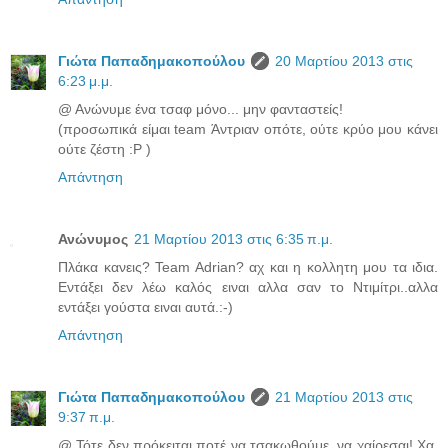
Γιώτα Παπαδημακοπούλου
20 Μαρτίου 2013 στις
6:23 μ.μ.
@ Ανώνυμε ένα τσαφ μόνο... μην φανταστείς!
(προσωπικά είμαι team Άντριαν οπότε, ούτε κρύο μου κάνει
ούτε ζέστη :P )
Απάντηση
Ανώνυμος
21 Μαρτίου 2013 στις 6:35 π.μ.
Πλάκα κανεις? Team Adrian? αχ και η κολλητη μου τα ιδια.
Εντάξει δεν λέω καλός ειναι αλλα σαν το Ντιμίτρι..αλλα
εντάξει γούστα ειναι αυτά.:-)
Απάντηση
Γιώτα Παπαδημακοπούλου
21 Μαρτίου 2013 στις
9:37 π.μ.
@ Τότε δεν πρόκειται ποτέ να τσακωθούμε, να χαίρεσαι! Χα,