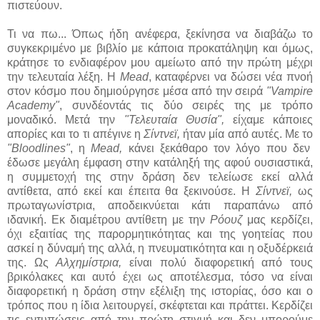
πιστεύουν.
Τι να πω... Όπως ήδη ανέφερα, ξεκίνησα να διαβάζω το
συγκεκριμένο με βιβλίο με κάποια προκατάληψη και όμως,
κράτησε το ενδιαφέρον μου αμείωτο από την πρώτη μέχρι
την τελευταία λέξη. Η
Mead
, καταφέρνει να δώσει νέα πνοή
στον κόσμο που δημιούργησε μέσα από την σειρά
"Vampire
Academy"
, συνδέοντάς τις δύο σειρές της με τρόπο
μοναδικό. Μετά την
"Τελευταία Θυσία",
είχαμε κάποιες
απορίες και το τι απέγινε η
Σίντνεϊ,
ήταν μία από αυτές. Με το
"Bloodlines"
, η
Mead,
κάνει ξεκάθαρο τον λόγο που δεν
έδωσε μεγάλη έμφαση στην κατάληξή της αφού ουσιαστικά,
η συμμετοχή της στην δράση δεν τελείωσε εκεί αλλά
αντίθετα, από εκεί και έπειτα θα ξεκινούσε. Η
Σίντνεϊ,
ως
πρωταγωνίστρια, αποδεικνύεται κάτι παραπάνω από
ιδανική. Εκ διαμέτρου αντίθετη με την
Ρόουζ
μας κερδίζει,
όχι εξαιτίας της παρορμητικότητας και της γοητείας που
ασκεί η δύναμή της αλλά, η πνευματικότητα και η οξυδέρκειά
της. Ως
Αλχημίστρια,
είναι πολύ διαφορετική από τους
βρικόλακες και αυτό έχει ως αποτέλεσμα, τόσο να είναι
διαφορετική η δράση στην εξέλιξη της ιστορίας, όσο και ο
τρόπος που η ίδια λειτουργεί, σκέφτεται και πράττει. Κερδίζει
τις εντυπώσεις από την πρώτη στιγμή και δεν μπορούμε