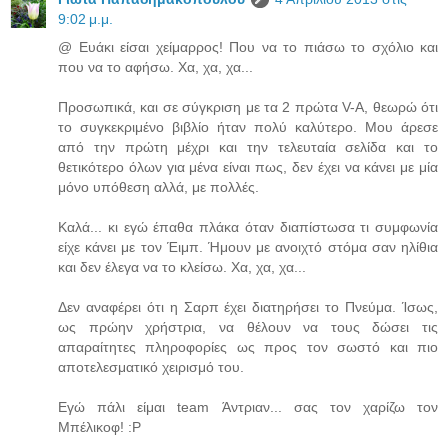
9:02 μ.μ.
@ Ευάκι είσαι χείμαρρος! Που να το πιάσω το σχόλιο και
που να το αφήσω. Χα, χα, χα...
Προσωπικά, και σε σύγκριση με τα 2 πρώτα V-A, θεωρώ ότι
το συγκεκριμένο βιβλίο ήταν πολύ καλύτερο. Μου άρεσε
από την πρώτη μέχρι και την τελευταία σελίδα και το
θετικότερο όλων για μένα είναι πως, δεν έχει να κάνει με μία
μόνο υπόθεση αλλά, με πολλές.
Καλά... κι εγώ έπαθα πλάκα όταν διαπίστωσα τι συμφωνία
είχε κάνει με τον Έιμπ. Ήμουν με ανοιχτό στόμα σαν ηλίθια
και δεν έλεγα να το κλείσω. Χα, χα, χα...
Δεν αναφέρει ότι η Σαρπ έχει διατηρήσει το Πνεύμα. Ίσως,
ως πρώην χρήστρια, να θέλουν να τους δώσει τις
απαραίτητες πληροφορίες ως προς τον σωστό και πιο
αποτελεσματικό χειρισμό του.
Εγώ πάλι είμαι team Άντριαν... σας τον χαρίζω τον
Μπέλικοφ! :P