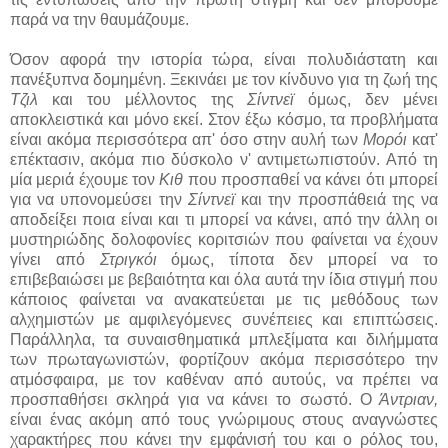
παρά να την θαυμάζουμε.
Όσον αφορά την ιστορία τώρα, είναι πολυδιάστατη και
πανέξυπνα δομημένη. Ξεκινάει με τον κίνδυνο για τη ζωή της
Τζιλ
και του μέλλοντος της
Σίντνεϊ
όμως, δεν μένει
αποκλειστικά και μόνο εκεί. Στον έξω κόσμο, τα προβλήματα
είναι ακόμα περισσότερα απ' όσο στην αυλή των
Μορόι
κατ'
επέκτασιν, ακόμα πιο δύσκολο ν' αντιμετωπιστούν. Από τη
μία μεριά έχουμε τον
Κιθ
που προσπαθεί να κάνει ότι μπορεί
για να υπονομεύσει την
Σίντνεϊ
και την προσπάθειά της να
αποδείξει ποια είναι και τι μπορεί να κάνει, από την άλλη οι
μυστηριώδης δολοφονίες κοριτσιών που φαίνεται να έχουν
γίνει από
Στριγκόι
όμως, τίποτα δεν μπορεί να το
επιβεβαιώσει με βεβαιότητα και όλα αυτά την ίδια στιγμή που
κάποιος φαίνεται να ανακατεύεται με τις μεθόδους των
αλχημιστών με αμφιλεγόμενες συνέπειες και επιπτώσεις.
Παράλληλα, τα συναισθηματικά μπλεξίματα και διλήμματα
των πρωταγωνιστών, φορτίζουν ακόμα περισσότερο την
ατμόσφαιρα, με τον καθέναν από αυτούς, να πρέπει να
προσπαθήσει σκληρά για να κάνει το σωστό. Ο
Άντριαν,
είναι ένας ακόμη από τους γνώριμους στους αναγνώστες
χαρακτήρες που κάνει την εμφάνισή του και ο ρόλος του,