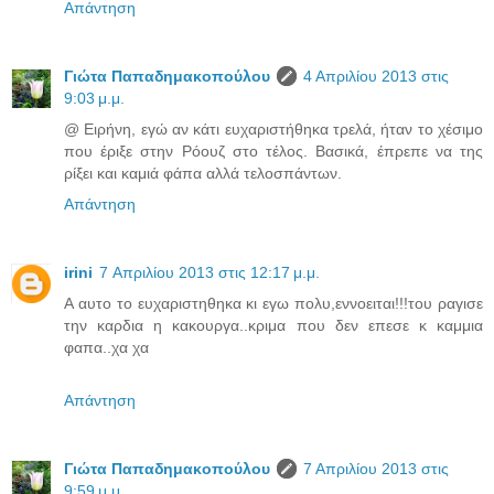
Απάντηση
Γιώτα Παπαδημακοπούλου
4 Απριλίου 2013 στις
9:03 μ.μ.
@ Ειρήνη, εγώ αν κάτι ευχαριστήθηκα τρελά, ήταν το χέσιμο
που έριξε στην Ρόουζ στο τέλος. Βασικά, έπρεπε να της
ρίξει και καμιά φάπα αλλά τελοσπάντων.
Απάντηση
irini
7 Απριλίου 2013 στις 12:17 μ.μ.
Α αυτο το ευχαριστηθηκα κι εγω πολυ,εννοειται!!!του ραγισε
την καρδια η κακουργα..κριμα που δεν επεσε κ καμμια
φαπα..χα χα
Απάντηση
Γιώτα Παπαδημακοπούλου
7 Απριλίου 2013 στις
9:59 μ.μ.