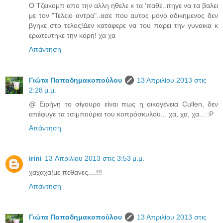
Ο Τζεικομπ απο την αλλη ηθελε κ τα 'παθε..πηγε να τα βαλει
με τον "Τελειο αντρα"..ασε που αυτος μονο αδικημενος δεν
βγηκε στο τελος!Δεν καταφερε να του παρει την γυναικα κ
ερωτευτηκε την κορη! χα χα
Απάντηση
Γιώτα Παπαδημακοπούλου
13 Απριλίου 2013 στις
2:28 μ.μ.
@ Ειρήνη το σίγουρο είναι πως η οικογένεια Cullen, δεν
απέφυγε τα τσιμπούρια του κοπρόσκυλου... χα, χα, χα... :P
Απάντηση
irini
13 Απριλίου 2013 στις 3:53 μ.μ.
χαχαχα!με πεθανες....!!!
Απάντηση
Γιώτα Παπαδημακοπούλου
13 Απριλίου 2013 στις