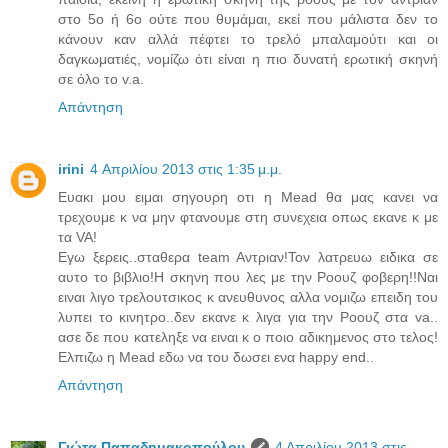
στο 5ο ή 6ο ούτε που θυμάμαι, εκεί που μάλιστα δεν το
κάνουν καν αλλά πέφτει το τρελό μπαλαμούτι και οι
δαγκωματιές, νομίζω ότι είναι η πιο δυνατή ερωτική σκηνή
σε όλο το v.a.
Απάντηση
irini
4 Απριλίου 2013 στις 1:35 μ.μ.
Eυακι μου ειμαι σηγουρη οτι η Μead θα μας κανει να
τρεχουμε κ να μην φτανουμε στη συνεχεια οπως εκανε κ με
τα VA!
Εγω ξερεις..σταθερα team Aντριαν!Τον λατρευω ειδικα σε
αυτο το βιβλιο!Η σκηνη που λες με την Ροουζ φοβερη!!Ναι
ειναι λιγο τρελουτσικος κ ανευθυνος αλλα νομιζω επειδη του
λυπει το κινητρο..δεν εκανε κ λιγα για την Ροουζ στα va..
ασε δε που κατεληξε να ειναι κ ο ποιο αδικημενος στο τελος!
Ελπιζω η Mead εδω να του δωσει ενα happy end..
Απάντηση
Γιώτα Παπαδημακοπούλου
4 Απριλίου 2013 στις