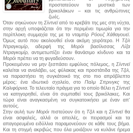
προστατεύουν τα μυστικά των
βρικολάκων – και τις ανθρώπινες
ζωές.
Όταν σηκώνουν τη
Σίντνεϊ
από το κρεβάτι της μες στη νύχτα,
στην αρχή υποψιάζεται ότι την περιμένει τιμωρία για την
περίπλοκη συμμαχία της με το νταμπίρ
Ρόουζ Χάθαγουεϊ.
Όμως αυτό που ακολουθεί είναι ακόμη χειρότερο. Η
Τζιλ
Ντραγκομίρ
, αδερφή της
Μορόι
βασίλισσας
Λίζα
Ντραγκομίρ,
αντιμετωπίζει έναν θανάσιμο κίνδυνο και τα
Μορόι
πρέπει να τη φυγαδεύσουν.
Προκειμένου να μην ξεσπάσει εμφύλιος πόλεμος, η
Σίντνεϊ
καλείται να αναλάβει, ως φύλακας και προστάτιδα της
Τζιλ,
να παραστήσει τη συγκάτοικό της στο πιο απρόβλεπτο
μέρος: ένα ιδιωτικό σχολείο, στο
Παλμ Σπρινγκς
της
Καλιφόρνια
. Το τελευταίο πράγμα για το οποίο θέλει η
Σίντνεϊ
να κατηγορηθεί, είναι ότι συμπαθεί τους βρικόλακες. Και
τώρα είναι αναγκασμένη να συγκατοικήσει με έναν απ’
αυτούς.
Στην αυλή των
Μορόι
πιστεύουν ότι η
Τζιλ
και η
Σίντνεϊ
θα
είναι ασφαλείς, αλλά οι απειλές, οι πειρασμοί και τα
απαγορευμένα ειδύλλια παραμονεύουν σε κάθε τους βήμα.
Και τη στιγμή ακριβώς που όλα μοιάζουν να κυλάνε ήρεμα