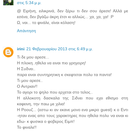
στις 5:34 μ.μ.
@ Ειρήνη, ειλικρινά, δεν ξέρω τι δεν σου άρεσε! Αλλά με
εσένα, δεν βγάζω άκρη έτσι κι αλλιώς... χα, χα, χα! :P
Ω, ναι... το φινάλε, είναι κόλαση!
Απάντηση
irini
21 Φεβρουαρίου 2013 στις 6:49 μ.μ.
Τι δε μου αρεσε...
Η πλοκη..ηθελα να ειναι πιο γρηγορη!
Η Συδνει..
παρα ειναι συντηρητικη κ σκεφτεται πολυ τα παντα!
Τι μου αρεσε..
Ο Αντριαν!!
Το αγορι το ψηλο που ερχεται στο τελος..
Η αλλοκοτη δασκαλα της Σιδνει που εχει εθισμο στη
καφεινη, την παω με χιλια!
Η Ροουζ... (εστω κι αν εκανε μονο ενα μικρο guest) κ ο Εντι
-ηταν ενας απο τους χαρακτηρες που ηθελα πολυ να ειναι κι
εδω- κ φυσικα ο φοβερος Ειμπ!
Το φιναλε!!