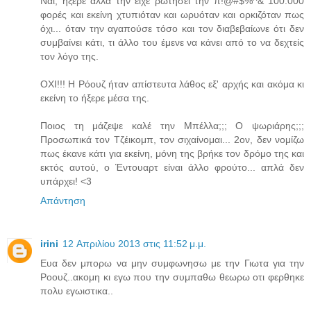
Ναι, ήξερε αλλά την είχε ρωτήσει την π!@#$%^& 100.000
φορές και εκείνη χτυπιόταν και ωρυόταν και ορκιζόταν πως
όχι... όταν την αγαπούσε τόσο και τον διαβεβαίωνε ότι δεν
συμβαίνει κάτι, τι άλλο του έμενε να κάνει από το να δεχτείς
τον λόγο της.
ΟΧΙ!!! Η Ρόουζ ήταν απίστευτα λάθος εξ' αρχής και ακόμα κι
εκείνη το ήξερε μέσα της.
Ποιος τη μάζεψε καλέ την Μπέλλα;;; Ο ψωριάρης;;;
Προσωπικά τον Τζέικομπ, τον σιχαίνομαι... 2ον, δεν νομίζω
πως έκανε κάτι για εκείνη, μόνη της βρήκε τον δρόμο της και
εκτός αυτού, ο Έντουαρτ είναι άλλο φρούτο... απλά δεν
υπάρχει! <3
Απάντηση
irini
12 Απριλίου 2013 στις 11:52 μ.μ.
Ευα δεν μπορω να μην συμφωνησω με την Γιωτα για την
Ροουζ..ακομη κι εγω που την συμπαθω θεωρω οτι φερθηκε
πολυ εγωιστικα..