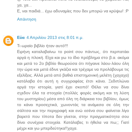
χα, χα...
Ε, ναι παιδιά... έχω αδυναμίες που δεν μπορώ να κρύψω! :P
Απάντηση
Εύα
4 Απριλίου 2013 στις 8:01 π.μ.
Τι ωραίο βιβλίο ήταν αυτό!!!
Ειρήνη καταλαβαίνω το point σου πάντως, ότι περπατάει
αργά η πλοκή. Είχα και γω το ίδιο πρόβλημα στο β.α. ακόμα
και μετά το 2ο βιβλίο θεωρούσα ότι πήγαινε λάου-λάου όλη
την ώρα και μετά έδινε γκάζια και τρέχαμε να προλάβουμε τις
εξελίξεις. Αλλά μετά από βαθιά επιστημονική μελέτη (χαχαχα)
κατάλαβα ότι αυτή η συγγραφέας έτσι κάνει. Ξεδιπλώνει
αργά την ιστορία, γιατί έχει σκοπό! Θέλει να σου δίνει
σχεδον όλα τα στοιχεία (πολλές φορές ακόμη και τη λύση
του μυστηρίου) μέσα από όλη τη διάρκεια του βιβλίου, όμως
το κάνει προσεχτικά, χωνοντάς τα ανάμεσα σε όλη την
σάλτσα και την περιγραφή και ενώ εσένα σου φαίνεται λίγο
βαρετό που τίποτα δεν γίνεται, στην πραγματικότητα σου
δίνει συνέχεια στοιχεία. Κατάλαβες τι ήθελα να πω;; Γιατί
μέχρι και γω μπερδεύτηκα!!χαχα.