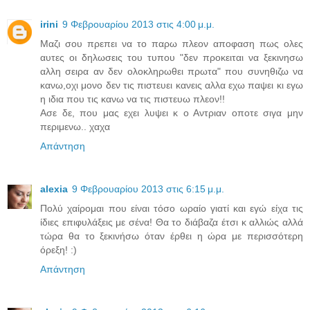
irini
9 Φεβρουαρίου 2013 στις 4:00 μ.μ.
Μαζι σου πρεπει να το παρω πλεον αποφαση πως ολες
αυτες οι δηλωσεις του τυπου "δεν προκειται να ξεκινησω
αλλη σειρα αν δεν ολοκληρωθει πρωτα" που συνηθιζω να
κανω,οχι μονο δεν τις πιστευει κανεις αλλα εχω παψει κι εγω
η ιδια που τις κανω να τις πιστευω πλεον!!
Ασε δε, που μας εχει λυψει κ ο Αντριαν οποτε σιγα μην
περιμενω.. χαχα
Απάντηση
alexia
9 Φεβρουαρίου 2013 στις 6:15 μ.μ.
Πολύ χαίρομαι που είναι τόσο ωραίο γιατί και εγώ είχα τις
ίδιες επιφυλάξεις με σένα! Θα το διάβαζα έτσι κ αλλιώς αλλά
τώρα θα το ξεκινήσω όταν έρθει η ώρα με περισσότερη
όρεξη! :)
Απάντηση