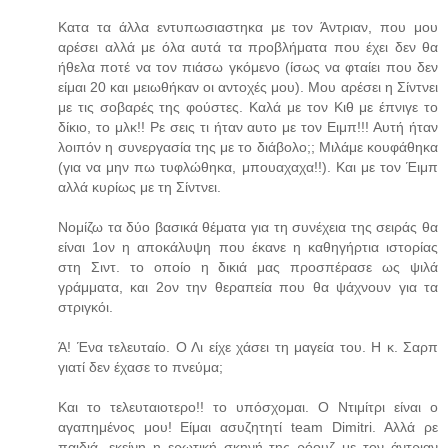
Κατα τα άλλα εντυπωσιαστηκα με τον Άντριαν, που μου
αρέσει αλλά με όλα αυτά τα προβλήματα που έχει δεν θα
ήθελα ποτέ να τον πιάσω γκόμενο (ίσως να φταίει που δεν
είμαι 20 και μειωθήκαν οι αντοχές μου). Μου αρέσει η Σίντνει
με τις σοβαρές της φούστες. Καλά με τον Κιθ με έπνιγε το
δίκιο, το μλκ!! Ρε σεις τι ήταν αυτο με τον Ειμπ!!! Αυτή ήταν
λοιπόν η συνεργασία της με το διάβολο;; Μιλάμε κουφάθηκα
(για να μην πω τυφλώθηκα, μπουαχαχα!!). Και με τον Έιμπ
αλλά κυρίως με τη Σίντνει.
Νομίζω τα δύο βασικά θέματα για τη συνέχεια της σειράς θα
είναι 1ον η αποκάλυψη που έκανε η καθηγήρτια ιστορίας
στη Σιντ. το οποίο η δικιά μας προσπέρασε ως ψιλά
γράμματα, και 2ον την θεραπεία που θα ψάχνουν για τα
στριγκόι.
Ά! Ένα τελευταίο. Ο Λι είχε χάσει τη μαγεία του. Η κ. Σαρπ
γιατί δεν έχασε το πνεύμα;
Και το τελευταιοτερο!! το υπόσχομαι. Ο Ντιμίτρι είναι ο
αγαπημένος μου! Είμαι ασυζητητί team Dimitri. Αλλά ρε
παιδιά, εκείνη η ερωτική σκηνή της ρόουζ με τον άντριαν