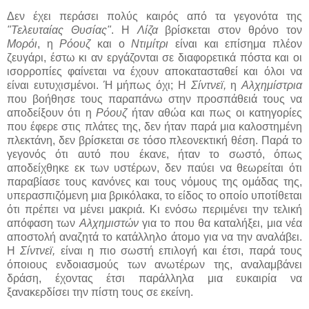
Δεν έχει περάσει πολύς καιρός από τα γεγονότα της
"Τελευταίας Θυσίας"
. Η
Λίζα
βρίσκεται στον θρόνο τον
Μορόι
, η
Ρόουζ
και ο
Ντιμίτρι
είναι και επίσημα πλέον
ζευγάρι, έστω κι αν εργάζονται σε διαφορετικά πόστα και οι
ισορροπίες φαίνεται να έχουν αποκατασταθεί και όλοι να
είναι ευτυχισμένοι. Ή μήπως όχι; Η
Σίντνεϊ,
η
Αλχημίστρια
που βοήθησε τους παραπάνω στην προσπάθειά τους να
αποδείξουν ότι η
Ρόουζ
ήταν αθώα και πως οι κατηγορίες
που έφερε στις πλάτες της, δεν ήταν παρά μια καλοστημένη
πλεκτάνη, δεν βρίσκεται σε τόσο πλεονεκτική θέση. Παρά το
γεγονός ότι αυτό που έκανε, ήταν το σωστό, όπως
αποδείχθηκε εκ των υστέρων, δεν παύει να θεωρείται ότι
παραβίασε τους κανόνες και τους νόμους της ομάδας της,
υπερασπιζόμενη μια βρικόλακα, το είδος το οποίο υποτίθεται
ότι πρέπει να μένει μακριά. Κι ενόσω περιμένει την τελική
απόφαση των
Αλχημιστών
για το που θα καταλήξει, μια νέα
αποστολή αναζητά το κατάλληλο άτομο για να την αναλάβει.
Η
Σίντνεϊ,
είναι η πιο σωστή επιλογή και έτσι, παρά τους
όποιους ενδοιασμούς των ανωτέρων της, αναλαμβάνει
δράση, έχοντας έτσι παράλληλα μια ευκαιρία να
ξανακερδίσει την πίστη τους σε εκείνη.