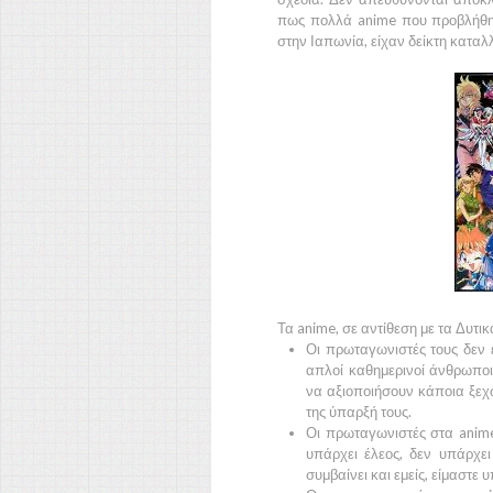
πως πολλά
anime
που προβλήθη
στην
Ιαπωνία,
είχαν δείκτη καταλ
Τα anime, σε αντίθεση με τα
Δυτι
Οι πρωταγωνιστές τους δεν ε
απλοί καθημερινοί άνθρωποι 
να αξιοποιήσουν κάποια ξεχ
της ύπαρξή τους.
Οι πρωταγωνιστές στα
anim
υπάρχει έλεος, δεν υπάρχει
συμβαίνει και εμείς, είμαστε υ