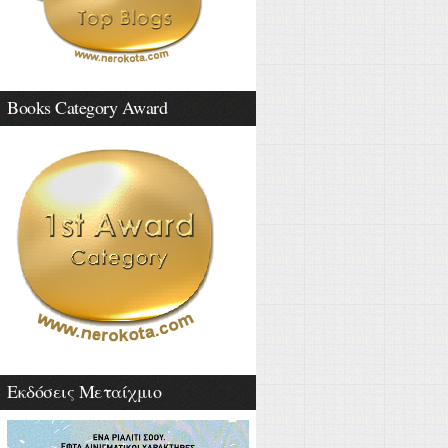
Books Category Award
Εκδόσεις Μεταίχμιο