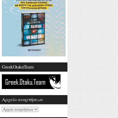
GreekOtakuTeam
Αρχείο αναρτήσεων