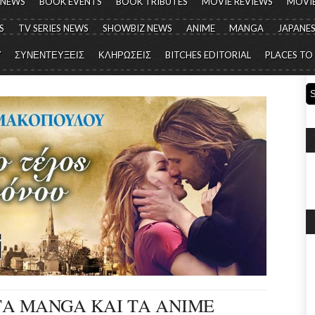
 NEWS
BOOK EVENTS
BOOK TRIBUTES
MOVIE REVIEWS
MOVIE
S
TV SERIES NEWS
SHOWBIZ NEWS
ANIME
MANGA
JAPANES
Y
ΣΥΝΕΝΤΕΥΞΕΙΣ
ΚΛΗΡΩΣΕΙΣ
BITCHES EDITORIAL
PLACES TO
ΤΑ MANGA ΚΑΙ ΤΑ ANIME