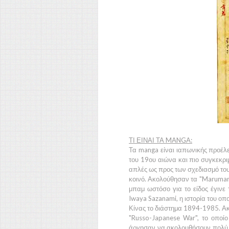
ΤΙ ΕΙΝΑΙ ΤΑ MANGA:
Τα
manga
είναι ιαπωνικής προέλ
του
19ου αιώνα
και πιο συγκεκρι
απλές ως προς των σχεδιασμό το
κοινό. Ακολούθησαν τα
"Marumar
μπαμ ωστόσο για το είδος έγινε
Iwaya Sazanami
, η ιστορία του 
Κίνας
το διάστημα
1894-1985.
Ακ
"Russo-Japanese War",
το οποίο 
άργησαν να ακολουθήσουν πολύ 