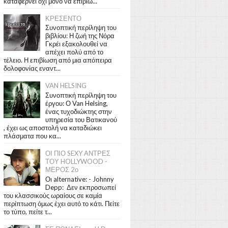
καταφέρνει όχι μόνο να επιβιώ...
ΚΡΕΣΕΝΤΟ
Συνοπτική περίληψη του
βιβλίου: Η ζωή της Νόρα
Γκρέι εξακολουθεί να
απέχει πολύ από το
τέλειο. Η επιβίωση από μια απόπειρα
δολοφονίας εναντ...
VAN HELSING
Συνοπτική περίληψη του
έργου: Ο Van Helsing,
ένας τυχοδιώκτης στην
υπηρεσία του Βατικανού
, έχει ως αποστολή να καταδιώκει
πλάσματα που κα...
ΟΙ ΠΙΟ SEXY ΑΝΤΡΕΣ
ΤΟΥ HOLLYWOOD -
ΜΕΡΟΣ 2ο
Οι alternative: - Johnny
Depp: Δεν εκπροσωπεί
του κλασσικούς ωραίους σε καμία
περίπτωση όμως έχει αυτό το κάτι. Πείτε
το τύπο, πείτε τ...