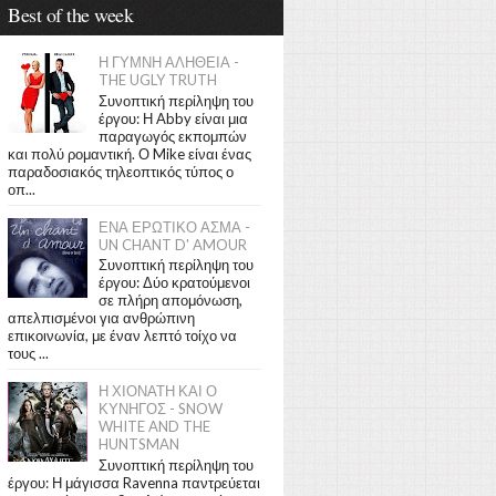
Best of the week
Η ΓΥΜΝΗ ΑΛΗΘΕΙΑ -
THE UGLY TRUTH
Συνοπτική περίληψη του
έργου: Η Abby είναι μια
παραγωγός εκπομπών
και πολύ ρομαντική. Ο Mike είναι ένας
παραδοσιακός τηλεοπτικός τύπος ο
οπ...
ΕΝΑ ΕΡΩΤΙΚΟ ΑΣΜΑ -
UN CHANT D' AMOUR
Συνοπτική περίληψη του
έργου: Δύο κρατούμενοι
σε πλήρη απομόνωση,
απελπισμένοι για ανθρώπινη
επικοινωνία, με έναν λεπτό τοίχο να
τους ...
Η ΧΙΟΝΑΤΗ ΚΑΙ Ο
ΚΥΝΗΓΟΣ - SNOW
WHITE AND THE
HUNTSMAN
Συνοπτική περίληψη του
έργου: Η μάγισσα Ravenna παντρεύεται