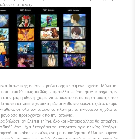
άζουν οι Ιάπωνες.
είναι
Ιαπωνικής
επίσης προέλευσης κινούμενα σχέδια. Μάλιστα,
άμεσα μεταξύ τους καθώς, πάμπολλα
anime
ήταν
manga
πριν
 στην μικρή οθόνη, χωρίς να αποκλείουμε τις περιπτώσεις όπου
Ιαπωνία
ως
anime
χαρακτηρίζεται κάθε κινούμενο σχέδιο, ακόμα
ντίθετα, σε όλο τον υπόλοιπο πλανήτη, τα κινούμενα σχέδια τα
, μόνο όσα προέρχονται από την
Ιαπωνία.
ιος δηλώσει ότι βλέπει
anime,
όλο και κάποιος άλλος θα απορήσει
ιδικά", όταν έχει ξεπεράσει τα επιτρεπτά όρια ηλικίας. Υπάρχει
 αφορά τα
anime
σε σύγκριση με οποιαδήποτε άλλα κινούμενα
ιστικά και μόνο σε παιδιά. Χαρακτηριστικό δε είναι το γεγονός