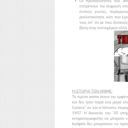
Οι πρωταγωνιστές των
an
επιτρέπουν την έκφραση οπο
έντονες γωνίες, περίεργου
ρεαλιστικότητα, κάτι που έ
τους απ' ότι με τους
Δυτικούς
βάση στην λεπτομέρεια αλλά α
Η ΙΣΤΟΡΙΑ ΤΩΝ ANIME:
Το πρώτο
anime
έκανε την εμφάνι
και δεν ήταν παρά ένα μικρό κλι
Gatana"
, αν και οι
Ιάπωνες
πειραμ
1907.
Η δεκαετία του
'30
υπήρξ
κινηματογραφιστές να μπορούν ν
budgets δεν μπορούσαν να προσ