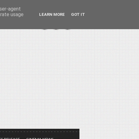
user-agent
erate usage
LEARN MORE
GOT IT