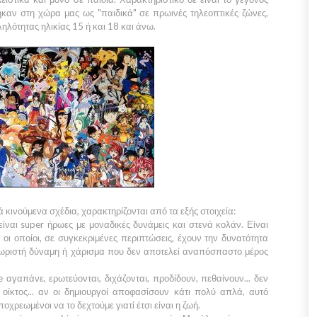
καν στη χώρα μας ως "παιδικά" σε πρωινές τηλεοπτικές ζώνες,
ληλότητας ηλικίας
15
ή και
18
και άνω.
κά
κινούμενα σχέδια, χαρακτηρίζονται από τα εξής στοιχεία:
ίναι super ήρωες με μοναδικές δυνάμεις και στενά κολάν. Είναι
οι οποίοι, σε συγκεκριμένες περιπτώσεις, έχουν την δυνατότητα
ωριστή δύναμη ή χάρισμα που δεν αποτελεί αναπόσπαστο μέρος
e
αγαπάνε, ερωτεύονται, διχάζονται, προδίδουν, πεθαίνουν... δεν
 οίκτος... αν οι δημιουργοί αποφασίσουν κάτι πολύ απλά, αυτό
ποχρεωμένοι να το δεχτούμε γιατί έτσι είναι η ζωή.