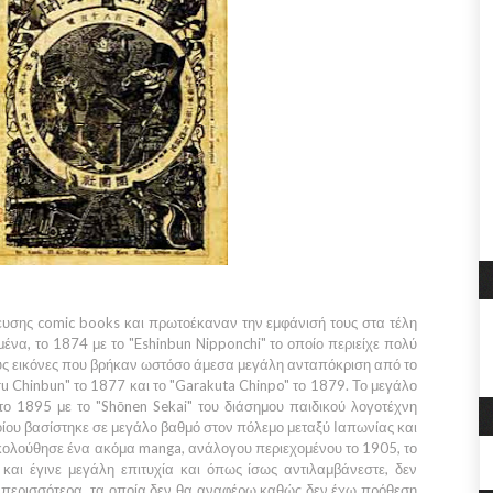
ευσης comic books και πρωτοέκαναν την εμφάνισή τους στα τέλη
μένα, το
1874
με το
"Eshinbun Nipponchi"
το οποίο περιείχε πολύ
υς εικόνες που βρήκαν ωστόσο άμεσα μεγάλη ανταπόκριση από το
u Chinbun"
το
1877
και το
"Garakuta Chinpo"
το
1879.
Το μεγάλο
 το
1895
με το
"Shōnen Sekai"
του διάσημου παιδικού λογοτέχνη
οποίου βασίστηκε σε μεγάλο βαθμό στον πόλεμο μεταξύ
Ιαπωνίας
και
ολούθησε ένα ακόμα manga, ανάλογου περιεχομένου το
1905,
το
και έγινε μεγάλη επιτυχία και όπως ίσως αντιλαμβάνεστε, δεν
περισσότερα, τα οποία δεν θα αναφέρω καθώς δεν έχω πρόθεση