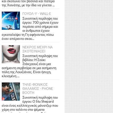
και σκοτώνει τον βασιλιά και πατέρα
της Χιονάτης, με την ίδια να γίνεται ...
ΓΟΥΟΛ-Υ - WALL-E
Συνοπτική περίληψη του
έργου: 700 χρόνια έχουν
περάσει από σήμερα και
οι άνθρωποι έχουν
εγκαταλείψει τη Γη αφήνοντας πίσω
έναν απέραντο σκου...
ΝΕΚΡΟΣ ΜΕΧΡΙ ΝΑ
ΣΚΟΤΕΙΝΙΑΣΕΙ
Συνοπτική περίληψη του
βιβλίου: Η Σούκι
Στάκχαουζ είναι μια
ασήμαντη σερβιτόρα σε μια ασήμαντη
πόλη της Λουιζιάνας. Είναι ήσυχη,
κλεισμένη ...
ΤΗΛΕ-ΦΟΝΙΚΟΣ
ΘΑΛΑΜΟΣ - PHONE
BOOTH
Συνοπτική περίληψη του
έργου: Ο Stu Shepard
είναι ένας καλλιτεχνικός μάνατζερ που
χάρη στο ταλέντο στα ψέματα