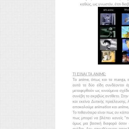
καθώς, ως γνωστόν, έτσι διαβ
ΤΙ ΕΙΝΑΙ ΤΑ ANIME:
Τα
anime,
όπως και τα
manga,
αυτά τα δύο είδη συνδέονται 
μεταφερθούν ως κινούμενα σχέδια
συνέβη το ακριβώς αντίθετο. Στην
και εκείνα
Δυτικής
προέλευσης. Α
αποκαλούμε
animation
και
anime
Το πιθανότερο είναι πως αν κάπο
πως μπορεί να βλέπει κανείς "πα
όμως μια βασική διαφορά όσον
σχέδια. Δεν απευθύνονται αποκλε