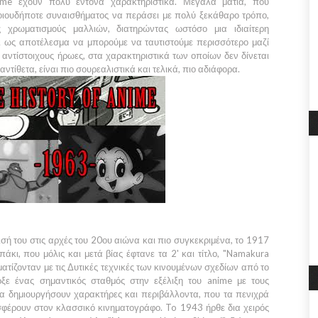
ime
έχουν πολύ έντονα χαρακτηριστικά. Μεγάλα μάτια, που
ιουδήποτε συναισθήματος να περάσει με πολύ ξεκάθαρο τρόπο,
ς χρωματισμούς μαλλιών, διατηρώντας ωστόσο μια ιδιαίτερη
χει ως αποτέλεσμα να μπορούμε να ταυτιστούμε περισσότερο μαζί
αντίστοιχους ήρωες, στα χαρακτηριστικά των οποίων δεν δίνεται
ντίθετα, είναι πιο σουρεαλιστικά και τελικά, πιο αδιάφορα.
σή του στις αρχές του
20ου
αιώνα και πιο συγκεκριμένα, το
1917
πάκι, που μόλις και μετά βίας έφτανε τα
2'
και τίτλο,
"Namakura
ατίζονταν με τις
Δυτικές
τεχνικές των κινουμένων σχεδίων από το
ε ένας σημαντικός σταθμός στην εξέλιξη του anime με τους
α δημιουργήσουν χαρακτήρες και περιβάλλοντα, που τα πενιχρά
φέρουν στον κλασσικό κινηματογράφο. To
1943
ήρθε δια χειρός