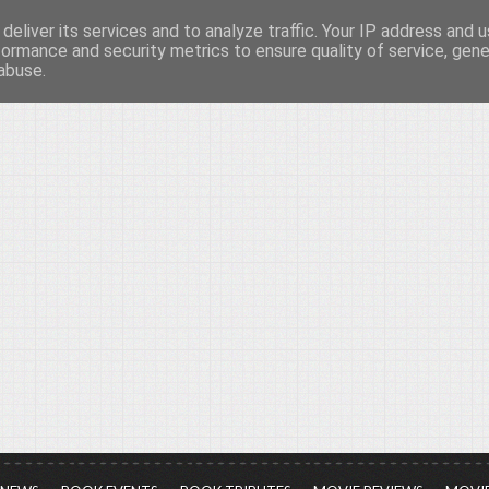
deliver its services and to analyze traffic. Your IP address and 
νών...
formance and security metrics to ensure quality of service, gen
abuse.
ια τον πολιτισμό, σε κάθε του μορφή και έκταση...