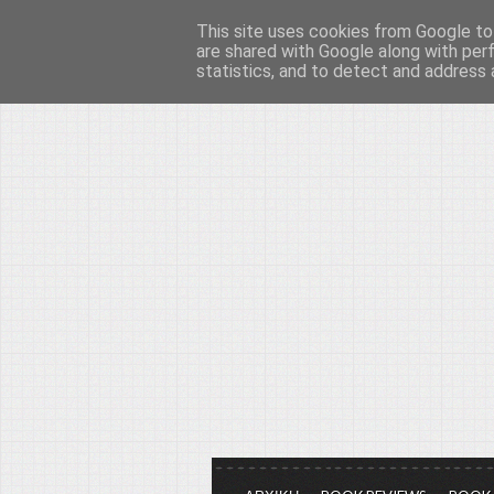
This site uses cookies from Google to 
Το μεγαλείο των Τεχ
are shared with Google along with per
statistics, and to detect and address 
Είμαστε πάντα εδώ για να μιλάμε γ