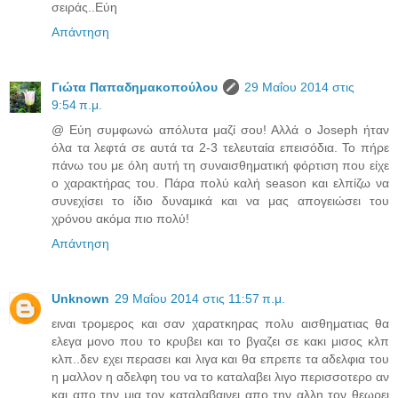
σειράς..Εύη
Απάντηση
Γιώτα Παπαδημακοπούλου
29 Μαΐου 2014 στις
9:54 π.μ.
@ Εύη συμφωνώ απόλυτα μαζί σου! Αλλά ο Joseph ήταν
όλα τα λεφτά σε αυτά τα 2-3 τελευταία επεισόδια. Το πήρε
πάνω του με όλη αυτή τη συναισθηματική φόρτιση που είχε
ο χαρακτήρας του. Πάρα πολύ καλή season και ελπίζω να
συνεχίσει το ίδιο δυναμικά και να μας απογειώσει του
χρόνου ακόμα πιο πολύ!
Απάντηση
Unknown
29 Μαΐου 2014 στις 11:57 π.μ.
ειναι τρομερος και σαν χαρατκηρας πολυ αισθηματιας θα
ελεγα μονο που το κρυβει και το βγαζει σε κακι μισος κλπ
κλπ..δεν εχει περασει και λιγα και θα επρεπε τα αδελφια του
η μαλλον η αδελφη του να το καταλαβει λιγο περισσοτερο αν
και απο την μια τον καταλαβαινει απο την αλλη τον θεωρει