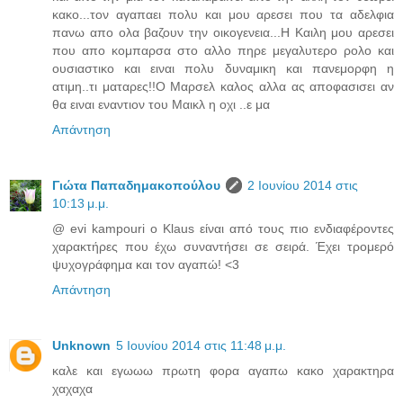
κακο...τον αγαπαει πολυ και μου αρεσει που τα αδελφια
πανω απο ολα βαζουν την οικογενεια...Η Καιλη μου αρεσει
που απο κομπαρσα στο αλλο πηρε μεγαλυτερο ρολο και
ουσιαστικο και ειναι πολυ δυναμικη και πανεμορφη η
ατιμη..τι ματαρες!!Ο Μαρσελ καλος αλλα ας αποφασισει αν
θα ειναι εναντιον του Μαικλ η οχι ..ε μα
Απάντηση
Γιώτα Παπαδημακοπούλου
2 Ιουνίου 2014 στις
10:13 μ.μ.
@ evi kampouri ο Klaus είναι από τους πιο ενδιαφέροντες
χαρακτήρες που έχω συναντήσει σε σειρά. Έχει τρομερό
ψυχογράφημα και τον αγαπώ! <3
Απάντηση
Unknown
5 Ιουνίου 2014 στις 11:48 μ.μ.
καλε και εγωωω πρωτη φορα αγαπω κακο χαρακτηρα
χαχαχα