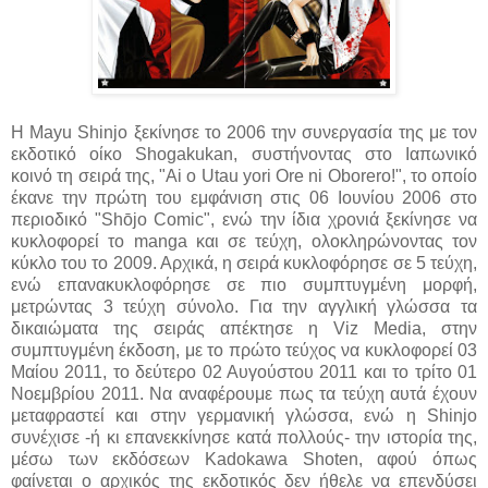
Η Mayu Shinjo ξεκίνησε το 2006 την συνεργασία της με τον
εκδοτικό οίκο Shogakukan, συστήνοντας στο Ιαπωνικό
κοινό τη σειρά της, "Ai o Utau yori Ore ni Oborero!", το οποίο
έκανε την πρώτη του εμφάνιση στις 06 Ιουνίου 2006 στο
περιοδικό "Shōjo Comic", ενώ την ίδια χρονιά ξεκίνησε να
κυκλοφορεί το manga και σε τεύχη, ολοκληρώνοντας τον
κύκλο του το 2009. Αρχικά, η σειρά κυκλοφόρησε σε 5 τεύχη,
ενώ επανακυκλοφόρησε σε πιο συμπτυγμένη μορφή,
μετρώντας 3 τεύχη σύνολο. Για την αγγλική γλώσσα τα
δικαιώματα της σειράς απέκτησε η Viz Media, στην
συμπτυγμένη έκδοση, με το πρώτο τεύχος να κυκλοφορεί 03
Μαίου 2011, το δεύτερο 02 Αυγούστου 2011 και το τρίτο 01
Νοεμβρίου 2011. Να αναφέρουμε πως τα τεύχη αυτά έχουν
μεταφραστεί και στην γερμανική γλώσσα, ενώ η Shinjo
συνέχισε -ή κι επανεκκίνησε κατά πολλούς- την ιστορία της,
μέσω των εκδόσεων Kadokawa Shoten, αφού όπως
φαίνεται ο αρχικός της εκδοτικός δεν ήθελε να επενδύσει