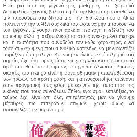
Εκεί, μια από τις μεγαλύτερες μαθήτριες -κι εξαιρετικά
δημοφιλείς-, έχοντας βάλει στο μάτι την Mizuki προσπαθεί να
την παρασύρει στα δίχτυα της, την ίδια ώρα που ο Akira
παλεύει να την τυλίξει στα δικά του ώστε να μην μπορέσει να
του ξεφύγει. Σίγουρα είναι αρκετά περίεργη η εξέλιξη του
concept, αλλά η σεξουαλικότητα στο συγκεκριμένο manga
και η ταυτότητα που συνοδεύει τον κάθε χαρακτήρα, είναι
τόσο συγκεχυμένη που συνολικά καταλήγει να μην φαντάζει
παράξενο ή παράλογο. Και ναι μεν είναι αρκετά τολμηρό στα
σημεία, όχι τόσο όμως ώστε να ξεπερνάει κάποια αυστηρά
όρια που θέτει το shoujo ως κατηγορία. Άλλωστε, βασικός
σκοπός του manga είναι η συναισθηματική απελευθέρωση
των ηρώων, σε πρώτη φάση, και η απενοχοποίηση απέναντι
στην πραγματική τους φύση με εκείνην της ταυτότητας της
εικόνας που τους συνοδεύει. Ζήλια, εγωισμοί, εκπλήξεις, το
τεύχος έχει λίγο απ' όλα, επιτρέποντάς μας να γίνουμε
μάρτυρες πιο πιπεράτων στιγμών, χωρίς όμως να
υποσκελίζει τον ρομαντισμό.