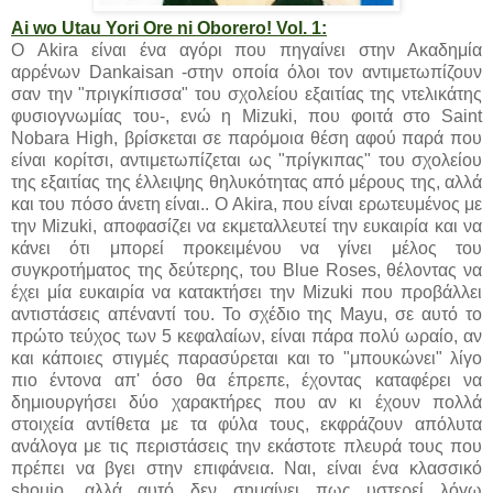
Ai wo Utau Yori Ore ni Oborero! Vol. 1:
Ο Akira είναι ένα αγόρι που πηγαίνει στην Ακαδημία
αρρένων Dankaisan -στην οποία όλοι τον αντιμετωπίζουν
σαν την "πριγκίπισσα" του σχολείου εξαιτίας της ντελικάτης
φυσιογνωμίας του-, ενώ η Mizuki, που φοιτά στο Saint
Nobara High, βρίσκεται σε παρόμοια θέση αφού παρά που
είναι κορίτσι, αντιμετωπίζεται ως "πρίγκιπας" του σχολείου
της εξαιτίας της έλλειψης θηλυκότητας από μέρους της, αλλά
και του πόσο άνετη είναι.. Ο Akira, που είναι ερωτευμένος με
την Mizuki, αποφασίζει να εκμεταλλευτεί την ευκαιρία και να
κάνει ότι μπορεί προκειμένου να γίνει μέλος του
συγκροτήματος της δεύτερης, του Blue Roses, θέλοντας να
έχει μία ευκαιρία να κατακτήσει την Mizuki που προβάλλει
αντιστάσεις απέναντί του. Το σχέδιο της Mayu, σε αυτό το
πρώτο τεύχος των 5 κεφαλαίων, είναι πάρα πολύ ωραίο, αν
και κάποιες στιγμές παρασύρεται και το "μπουκώνει" λίγο
πιο έντονα απ' όσο θα έπρεπε, έχοντας καταφέρει να
δημιουργήσει δύο χαρακτήρες που αν κι έχουν πολλά
στοιχεία αντίθετα με τα φύλα τους, εκφράζουν απόλυτα
ανάλογα με τις περιστάσεις την εκάστοτε πλευρά τους που
πρέπει να βγει στην επιφάνεια. Ναι, είναι ένα κλασσικό
shoujo, αλλά αυτό δεν σημαίνει πως υστερεί λόγω