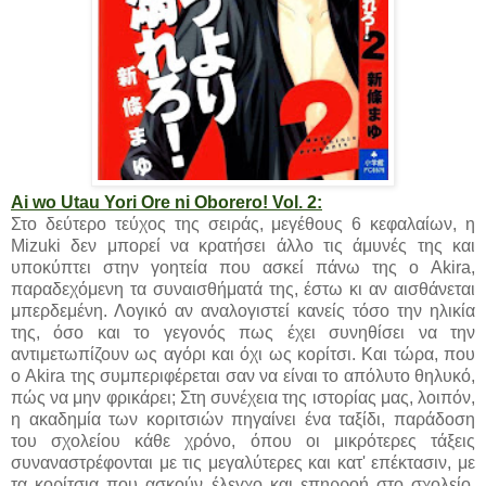
Ai wo Utau Yori Ore ni Oborero! Vol. 2:
Στο δεύτερο τεύχος της σειράς, μεγέθους 6 κεφαλαίων, η
Mizuki δεν μπορεί να κρατήσει άλλο τις άμυνές της και
υποκύπτει στην γοητεία που ασκεί πάνω της ο Akira,
παραδεχόμενη τα συναισθήματά της, έστω κι αν αισθάνεται
μπερδεμένη. Λογικό αν αναλογιστεί κανείς τόσο την ηλικία
της, όσο και το γεγονός πως έχει συνηθίσει να την
αντιμετωπίζουν ως αγόρι και όχι ως κορίτσι. Και τώρα, που
ο Akira της συμπεριφέρεται σαν να είναι το απόλυτο θηλυκό,
πώς να μην φρικάρει; Στη συνέχεια της ιστορίας μας, λοιπόν,
η ακαδημία των κοριτσιών πηγαίνει ένα ταξίδι, παράδοση
του σχολείου κάθε χρόνο, όπου οι μικρότερες τάξεις
συναναστρέφονται με τις μεγαλύτερες και κατ' επέκτασιν, με
τα κορίτσια που ασκούν έλεγχο και επηρροή στο σχολείο.