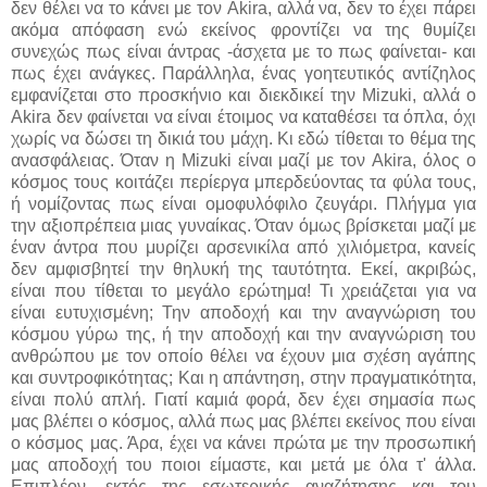
δεν θέλει να το κάνει με τον Akira, αλλά να, δεν το έχει πάρει
ακόμα απόφαση ενώ εκείνος φροντίζει να της θυμίζει
συνεχώς πως είναι άντρας -άσχετα με το πως φαίνεται- και
πως έχει ανάγκες. Παράλληλα, ένας γοητευτικός αντίζηλος
εμφανίζεται στο προσκήνιο και διεκδικεί την Mizuki, αλλά ο
Akira δεν φαίνεται να είναι έτοιμος να καταθέσει τα όπλα, όχι
χωρίς να δώσει τη δικιά του μάχη. Κι εδώ τίθεται το θέμα της
ανασφάλειας. Όταν η Mizuki είναι μαζί με τον Akira, όλος ο
κόσμος τους κοιτάζει περίεργα μπερδεύοντας τα φύλα τους,
ή νομίζοντας πως είναι ομοφυλόφιλο ζευγάρι. Πλήγμα για
την αξιοπρέπεια μιας γυναίκας. Όταν όμως βρίσκεται μαζί με
έναν άντρα που μυρίζει αρσενικίλα από χιλιόμετρα, κανείς
δεν αμφισβητεί την θηλυκή της ταυτότητα. Εκεί, ακριβώς,
είναι που τίθεται το μεγάλο ερώτημα! Τι χρειάζεται για να
είναι ευτυχισμένη; Την αποδοχή και την αναγνώριση του
κόσμου γύρω της, ή την αποδοχή και την αναγνώριση του
ανθρώπου με τον οποίο θέλει να έχουν μια σχέση αγάπης
και συντροφικότητας; Και η απάντηση, στην πραγματικότητα,
είναι πολύ απλή. Γιατί καμιά φορά, δεν έχει σημασία πως
μας βλέπει ο κόσμος, αλλά πως μας βλέπει εκείνος που είναι
ο κόσμος μας. Άρα, έχει να κάνει πρώτα με την προσωπική
μας αποδοχή του ποιοι είμαστε, και μετά με όλα τ' άλλα.
Επιπλέον, εκτός της εσωτερικής αναζήτησης και του