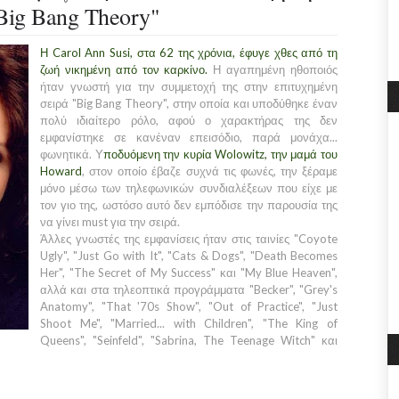
Big Bang Theory"
Η Carol Ann Susi, στα 62 της χρόνια, έφυγε χθες από τη
ζωή νικημένη από τον καρκίνο.
Η αγαπημένη ηθοποιός
ήταν γνωστή για την συμμετοχή της στην επιτυχημένη
σειρά "Big Bang Theory", στην οποία και υποδύθηκε έναν
πολύ ιδιαίτερο ρόλο, αφού ο χαρακτήρας της δεν
εμφανίστηκε σε κανέναν επεισόδιο, παρά μονάχα...
φωνητικά. Υ
ποδυόμενη την κυρία Wolowitz, την μαμά του
Howard
, στον οποίο έβαζε συχνά τις φωνές, την ξέραμε
μόνο μέσω των τηλεφωνικών συνδιαλέξεων που είχε με
τον γιο της, ωστόσο αυτό δεν εμπόδισε την παρουσία της
να γίνει must για την σειρά.
Άλλες γνωστές της εμφανίσεις ήταν στις ταινίες "Coyote
Ugly", "Just Go with It", "Cats & Dogs", "Death Becomes
Her", "The Secret of My Success" και "My Blue Heaven",
αλλά και στα τηλεοπτικά προγράμματα "Becker", "Grey's
Anatomy", "That '70s Show", "Out of Practice", "Just
Shoot Me", "Married... with Children", "The King of
Queens", "Seinfeld", "Sabrina, The Teenage Witch" και