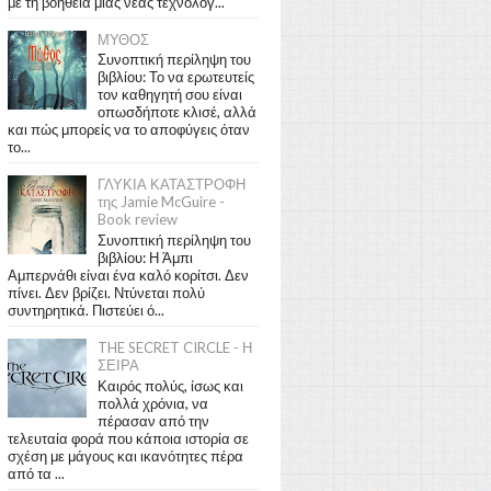
με τη βοήθεια μιας νέας τεχνολογ...
ΜΥΘΟΣ
Συνοπτική περίληψη του
βιβλίου: Το να ερωτευτείς
τον καθηγητή σου είναι
οπωσδήποτε κλισέ, αλλά
και πώς μπορείς να το αποφύγεις όταν
το...
ΓΛΥΚΙΑ ΚΑΤΑΣΤΡΟΦΗ
της Jamie McGuire -
Book review
Συνοπτική περίληψη του
βιβλίου: Η Άμπι
Αμπερνάθι είναι ένα καλό κορίτσι. Δεν
πίνει. Δεν βρίζει. Ντύνεται πολύ
συντηρητικά. Πιστεύει ό...
THE SECRET CIRCLE - Η
ΣΕΙΡΑ
Καιρός πολύς, ίσως και
πολλά χρόνια, να
πέρασαν από την
τελευταία φορά που κάποια ιστορία σε
σχέση με μάγους και ικανότητες πέρα
από τα ...