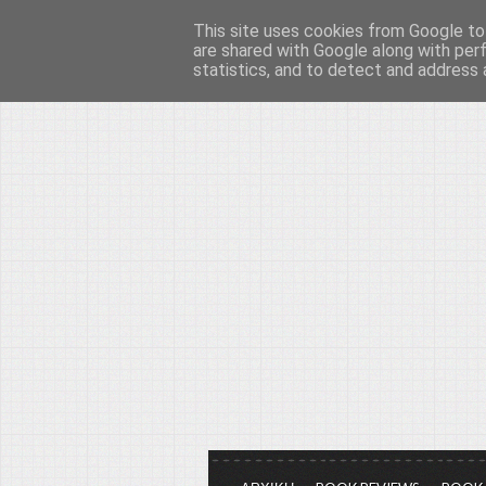
This site uses cookies from Google to 
Το μεγαλείο των Τεχ
are shared with Google along with per
statistics, and to detect and address 
Είμαστε πάντα εδώ για να μιλάμε γ