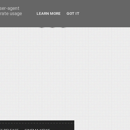
user-agent
erate usage
LEARN MORE
GOT IT