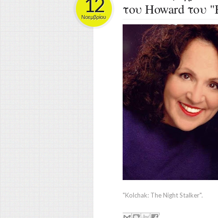
12
του Howard του "
Νοεμβρίου
"Kolchak: The Night Stalker".