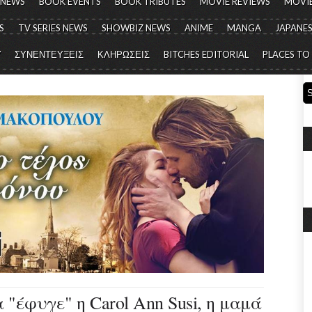
 NEWS
BOOK EVENTS
BOOK TRIBUTES
MOVIE REVIEWS
MOVIE
S
TV SERIES NEWS
SHOWBIZ NEWS
ANIME
MANGA
JAPANES
Y
ΣΥΝΕΝΤΕΥΞΕΙΣ
ΚΛΗΡΩΣΕΙΣ
BITCHES EDITORIAL
PLACES TO
 "έφυγε" η Carol Ann Susi, η μαμά