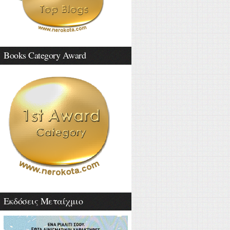
Books Category Award
Εκδόσεις Μεταίχμιο