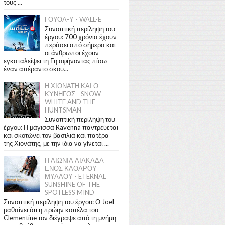
τους ...
ΓΟΥΟΛ-Υ - WALL-E
Συνοπτική περίληψη του
έργου: 700 χρόνια έχουν
περάσει από σήμερα και
οι άνθρωποι έχουν
εγκαταλείψει τη Γη αφήνοντας πίσω
έναν απέραντο σκου...
Η ΧΙΟΝΑΤΗ ΚΑΙ Ο
ΚΥΝΗΓΟΣ - SNOW
WHITE AND THE
HUNTSMAN
Συνοπτική περίληψη του
έργου: Η μάγισσα Ravenna παντρεύεται
και σκοτώνει τον βασιλιά και πατέρα
της Χιονάτης, με την ίδια να γίνεται ...
Η ΑΙΩΝΙΑ ΛΙΑΚΑΔΑ
ΕΝΟΣ ΚΑΘΑΡΟΥ
ΜΥΑΛΟΥ - ETERNAL
SUNSHINE OF THE
SPOTLESS MIND
Συνοπτική περίληψη του έργου: Ο Joel
μαθαίνει ότι η πρώην κοπέλα του
Clementine τον διέγραψε από τη μνήμη