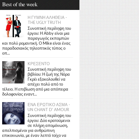
Best of the week
Η ΓΥΜΝΗ ΑΛΗΘΕΙΑ -
THE UGLY TRUTH
Συνοπτική περίληψη του
έργου: Η Abby είναι μια
παραγωγός εκπομπών
και πολύ ρομαντική. Ο Mike είναι ένας
παραδοσιακός τηλεοπτικός τύπος ο
οπ...
ΚΡΕΣΕΝΤΟ
Συνοπτική περίληψη του
βιβλίου: Η ζωή της Νόρα
Γκρέι εξακολουθεί να
απέχει πολύ από το
τέλειο. Η επιβίωση από μια απόπειρα
δολοφονίας εναντ...
ΕΝΑ ΕΡΩΤΙΚΟ ΑΣΜΑ -
UN CHANT D' AMOUR
Συνοπτική περίληψη του
έργου: Δύο κρατούμενοι
σε πλήρη απομόνωση,
απελπισμένοι για ανθρώπινη
επικοινωνία, με έναν λεπτό τοίχο να