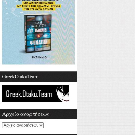
GreekOtakuTeam
Αρχείο αναρτήσεων