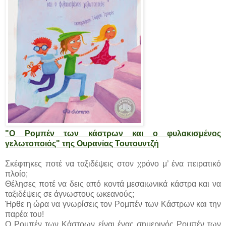
"Ο Ρομπέν των κάστρων και ο φυλακισμένος
γελωτοποιός" της Ουρανίας Τουτουντζή
Σκέφτηκες ποτέ να ταξιδέψεις στον χρόνο μ’ ένα πειρατικό
πλοίο;
Θέλησες ποτέ να δεις από κοντά μεσαιωνικά κάστρα και να
ταξιδέψεις σε άγνωστους ωκεανούς;
Ήρθε η ώρα να γνωρίσεις τον Ρομπέν των Κάστρων και την
παρέα του!
Ο Ρομπέν των Κάστρων είναι ένας σημερινός Ρομπέν των