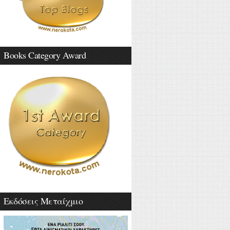
Books Category Award
Εκδόσεις Μεταίχμιο