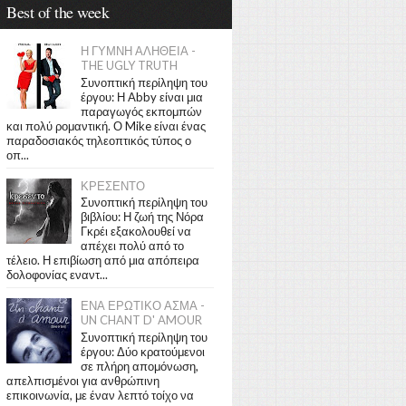
Best of the week
Η ΓΥΜΝΗ ΑΛΗΘΕΙΑ -
THE UGLY TRUTH
Συνοπτική περίληψη του
έργου: Η Abby είναι μια
παραγωγός εκπομπών
και πολύ ρομαντική. Ο Mike είναι ένας
παραδοσιακός τηλεοπτικός τύπος ο
οπ...
ΚΡΕΣΕΝΤΟ
Συνοπτική περίληψη του
βιβλίου: Η ζωή της Νόρα
Γκρέι εξακολουθεί να
απέχει πολύ από το
τέλειο. Η επιβίωση από μια απόπειρα
δολοφονίας εναντ...
ΕΝΑ ΕΡΩΤΙΚΟ ΑΣΜΑ -
UN CHANT D' AMOUR
Συνοπτική περίληψη του
έργου: Δύο κρατούμενοι
σε πλήρη απομόνωση,
απελπισμένοι για ανθρώπινη
επικοινωνία, με έναν λεπτό τοίχο να