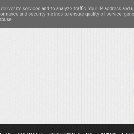
deliver its services and to analyze traffic. Your IP address and 
νών...
formance and security metrics to ensure quality of service, gen
abuse.
ια τον πολιτισμό, σε κάθε του μορφή και έκταση...