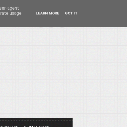
user-agent
erate usage
LEARN MORE
GOT IT