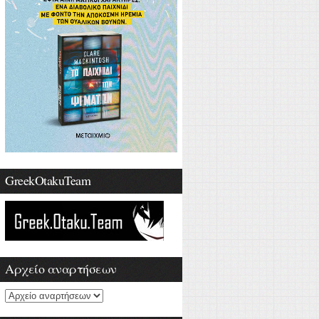
GreekOtakuTeam
Αρχείο αναρτήσεων