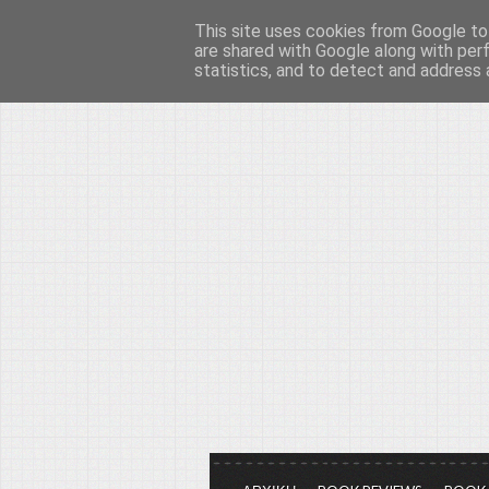
This site uses cookies from Google to 
Το μεγαλείο των Τεχ
are shared with Google along with per
statistics, and to detect and address 
Είμαστε πάντα εδώ για να μιλάμε γ