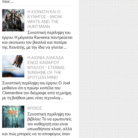
τους ...
Η ΧΙΟΝΑΤΗ ΚΑΙ Ο
ΚΥΝΗΓΟΣ - SNOW
WHITE AND THE
HUNTSMAN
Συνοπτική περίληψη του
έργου: Η μάγισσα Ravenna παντρεύεται
και σκοτώνει τον βασιλιά και πατέρα
της Χιονάτης, με την ίδια να γίνεται ...
Η ΑΙΩΝΙΑ ΛΙΑΚΑΔΑ
ΕΝΟΣ ΚΑΘΑΡΟΥ
ΜΥΑΛΟΥ - ETERNAL
SUNSHINE OF THE
SPOTLESS MIND
Συνοπτική περίληψη του έργου: Ο Joel
μαθαίνει ότι η πρώην κοπέλα του
Clementine τον διέγραψε από τη μνήμη
με τη βοήθεια μιας νέας τεχνολογ...
ΜΥΘΟΣ
Συνοπτική περίληψη του
βιβλίου: Το να ερωτευτείς
τον καθηγητή σου είναι
οπωσδήποτε κλισέ, αλλά
και πώς μπορείς να το αποφύγεις όταν