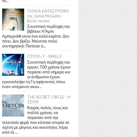
το...
ΓΛΥΚΙΑ ΚΑΤΑΣΤΡΟΦΗ
της Jamie McGuire -
Book review
Συνοπτική περίληψη του
βιβλίου: Η Άμπι
Αμπερνάθι είναι ένα καλό κορίτσι. Δεν
πίνει. Δεν βρίζει. Ντύνεται πολύ
συντηρητικά. Πιστεύει ό...
ΓΟΥΟΛ-Υ - WALL-E
Συνοπτική περίληψη του
έργου: 700 χρόνια έχουν
περάσει από σήμερα και
οι άνθρωποι έχουν
εγκαταλείψει τη Γη αφήνοντας πίσω
έναν απέραντο σκου...
THE SECRET CIRCLE - Η
ΣΕΙΡΑ
Καιρός πολύς, ίσως και
πολλά χρόνια, να
πέρασαν από την
τελευταία φορά που κάποια ιστορία σε
σχέση με μάγους και ικανότητες πέρα
από τα ...