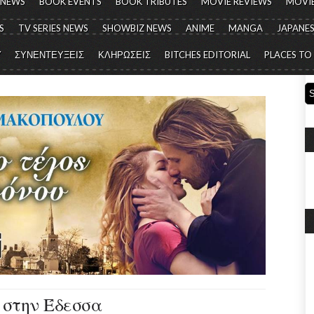
 NEWS
BOOK EVENTS
BOOK TRIBUTES
MOVIE REVIEWS
MOVIE
S
TV SERIES NEWS
SHOWBIZ NEWS
ANIME
MANGA
JAPANES
Y
ΣΥΝΕΝΤΕΥΞΕΙΣ
ΚΛΗΡΩΣΕΙΣ
BITCHES EDITORIAL
PLACES TO
 στην Έδεσσα