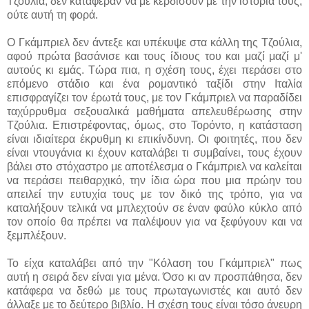
Τζούλια, δεν κατάφεραν να με κερδίσουν με την ιστορία τους,
ούτε αυτή τη φορά.
Ο Γκάμπριελ δεν άντεξε και υπέκυψε στα κάλλη της Τζούλια,
αφού πρώτα βασάνισε και τους ίδιους του και μαζί μαζί μ'
αυτούς κι εμάς. Τώρα πια, η σχέση τους, έχει περάσει στο
επόμενο στάδιο και ένα ρομαντικό ταξίδι στην Ιταλία
επισφραγίζει τον έρωτά τους, με τον Γκάμπριελ να παραδίδει
ταχύρρυθμα σεξουαλικά μαθήματα απελευθέρωσης στην
Τζούλια. Επιστρέφοντας, όμως, στο Τορόντο, η κατάσταση
είναι ιδιαίτερα έκρυθμη κι επικίνδυνη. Οι φοιτητές, που δεν
είναι ντουγάνια κι έχουν καταλάβει τι συμβαίνει, τους έχουν
βάλει στο στόχαστρο με αποτέλεσμα ο Γκάμπριελ να καλείται
να περάσει πειθαρχικό, την ίδια ώρα που μια πρώην του
απειλεί την ευτυχία τους με τον δικό της τρόπο, για να
καταλήξουν τελικά να μπλεχτούν σε έναν φαύλο κύκλο από
τον οποίο θα πρέπει να παλέψουν για να ξεφύγουν και να
ξεμπλέξουν.
Το είχα καταλάβει από την "Κόλαση του Γκάμπριελ" πως
αυτή η σειρά δεν είναι για μένα. Όσο κι αν προσπάθησα, δεν
κατάφερα να δεθώ με τους πρωταγωνιστές και αυτό δεν
άλλαξε με το δεύτερο βιβλίο. Η σχέση τους είναι τόσο άνευρη