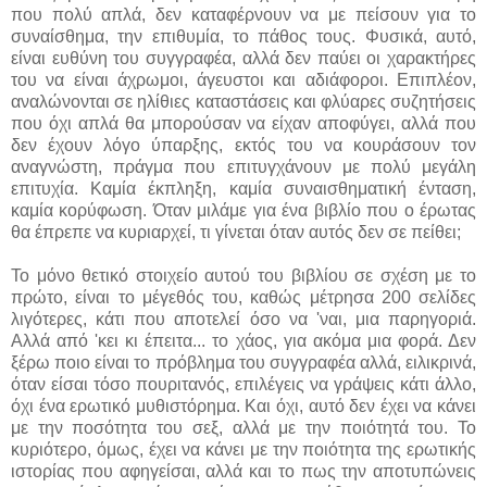
που πολύ απλά, δεν καταφέρνουν να με πείσουν για το
συναίσθημα, την επιθυμία, το πάθος τους. Φυσικά, αυτό,
είναι ευθύνη του συγγραφέα, αλλά δεν παύει οι χαρακτήρες
του να είναι άχρωμοι, άγευστοι και αδιάφοροι. Επιπλέον,
αναλώνονται σε ηλίθιες καταστάσεις και φλύαρες συζητήσεις
που όχι απλά θα μπορούσαν να είχαν αποφύγει, αλλά που
δεν έχουν λόγο ύπαρξης, εκτός του να κουράσουν τον
αναγνώστη, πράγμα που επιτυγχάνουν με πολύ μεγάλη
επιτυχία. Καμία έκπληξη, καμία συναισθηματική ένταση,
καμία κορύφωση. Όταν μιλάμε για ένα βιβλίο που ο έρωτας
θα έπρεπε να κυριαρχεί, τι γίνεται όταν αυτός δεν σε πείθει;
Το μόνο θετικό στοιχείο αυτού του βιβλίου σε σχέση με το
πρώτο, είναι το μέγεθός του, καθώς μέτρησα 200 σελίδες
λιγότερες, κάτι που αποτελεί όσο να 'ναι, μια παρηγοριά.
Αλλά από 'κει κι έπειτα... το χάος, για ακόμα μια φορά. Δεν
ξέρω ποιο είναι το πρόβλημα του συγγραφέα αλλά, ειλικρινά,
όταν είσαι τόσο πουριτανός, επιλέγεις να γράψεις κάτι άλλο,
όχι ένα ερωτικό μυθιστόρημα. Και όχι, αυτό δεν έχει να κάνει
με την ποσότητα του σεξ, αλλά με την ποιότητά του. Το
κυριότερο, όμως, έχει να κάνει με την ποιότητα της ερωτικής
ιστορίας που αφηγείσαι, αλλά και το πως την αποτυπώνεις