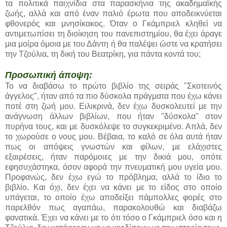
τα πολιτικά παιχνίδια στα παρασκήνια της ακαδημαϊκής
ζωής, αλλά και από έναν παλιό έρωτα που αποδεικνύεται
φθονερός και μνησίκακος. Όταν ο Γκάμπριελ κληθεί να
αντιμετωπίσει τη διοίκηση του πανεπιστημίου, θα έχει άραγε
μια μοίρα όμοια με του Δάντη ή θα παλέψει ώστε να κρατήσει
την Τζούλια, τη δική του Βεατρίκη, για πάντα κοντά του;
Προσωπική άποψη:
Το να διαβάσω το πρώτο βιβλίο της σειράς "Σκοτεινός
άγγελος", ήταν από τα πιο δύσκολα πράγματα που έχω κάνει
ποτέ στη ζωή μου. Ειλικρινά, δεν έχω δυσκολευτεί με την
ανάγνωση άλλων βιβλίων, που ήταν "δύσκολα" στον
πυρήνα τους, και με δυσκόλεψε το συγκεκριμένο. Απλά, δεν
το χωρούσε ο νους μου. Βέβαια, το καλό σε όλα αυτά ήταν
πως οι απόψεις γνωστών και φίλων, με ελάχιστες
εξαιρέσεις, ήταν παρόμοιες με την δικιά μου, οπότε
εφησυχάστηκα, όσον αφορά την πνευματική μου υγεία μου.
Προφανώς, δεν έχω εγώ το πρόβλημα, αλλά το ίδιο το
βιβλίο. Και όχι, δεν έχει να κάνει με το είδος στο οποίο
υπάγεται, το οποίο έχω αποδείξει πάμπολλες φορές στο
παρελθόν πως αγαπάω, παρακολουθώ και διαβάζω
φανατικά. Έχει να κάνει με το ότι τόσο ο Γκάμπριελ όσο και η