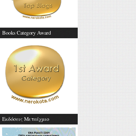
Books Category Award
Εκδόσεις Μεταίχμιο