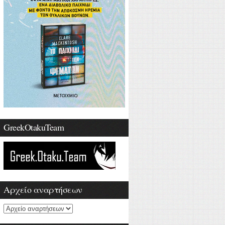
GreekOtakuTeam
Αρχείο αναρτήσεων