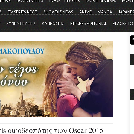
 NEWS
BOOK EVENTS
BOOK TRIBUTES
MOVIE REVIEWS
MOVIE
S
TV SERIES NEWS
SHOWBIZ NEWS
ANIME
MANGA
JAPANES
Y
ΣΥΝΕΝΤΕΥΞΕΙΣ
ΚΛΗΡΩΣΕΙΣ
BITCHES EDITORIAL
PLACES TO
rris οικοδεσπότης των Oscar 2015