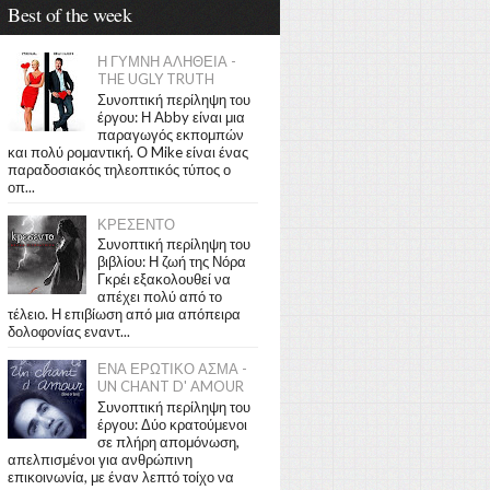
Best of the week
Η ΓΥΜΝΗ ΑΛΗΘΕΙΑ -
THE UGLY TRUTH
Συνοπτική περίληψη του
έργου: Η Abby είναι μια
παραγωγός εκπομπών
και πολύ ρομαντική. Ο Mike είναι ένας
παραδοσιακός τηλεοπτικός τύπος ο
οπ...
ΚΡΕΣΕΝΤΟ
Συνοπτική περίληψη του
βιβλίου: Η ζωή της Νόρα
Γκρέι εξακολουθεί να
απέχει πολύ από το
τέλειο. Η επιβίωση από μια απόπειρα
δολοφονίας εναντ...
ΕΝΑ ΕΡΩΤΙΚΟ ΑΣΜΑ -
UN CHANT D' AMOUR
Συνοπτική περίληψη του
έργου: Δύο κρατούμενοι
σε πλήρη απομόνωση,
απελπισμένοι για ανθρώπινη
επικοινωνία, με έναν λεπτό τοίχο να