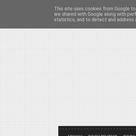
This site uses cookies from Google to 
Το μεγαλείο των Τεχ
are shared with Google along with per
statistics, and to detect and address 
Είμαστε πάντα εδώ για να μιλάμε γ