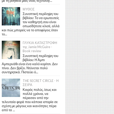
με τη βοήθεια μιας νέας τεχνολογ...
ΜΥΘΟΣ
Συνοπτική περίληψη του
βιβλίου: Το να ερωτευτείς
τον καθηγητή σου είναι
οπωσδήποτε κλισέ, αλλά
και πώς μπορείς να το αποφύγεις όταν
το...
ΓΛΥΚΙΑ ΚΑΤΑΣΤΡΟΦΗ
της Jamie McGuire -
Book review
Συνοπτική περίληψη του
βιβλίου: Η Άμπι
Αμπερνάθι είναι ένα καλό κορίτσι. Δεν
πίνει. Δεν βρίζει. Ντύνεται πολύ
συντηρητικά. Πιστεύει ό...
THE SECRET CIRCLE - Η
ΣΕΙΡΑ
Καιρός πολύς, ίσως και
πολλά χρόνια, να
πέρασαν από την
τελευταία φορά που κάποια ιστορία σε
σχέση με μάγους και ικανότητες πέρα
από τα ...