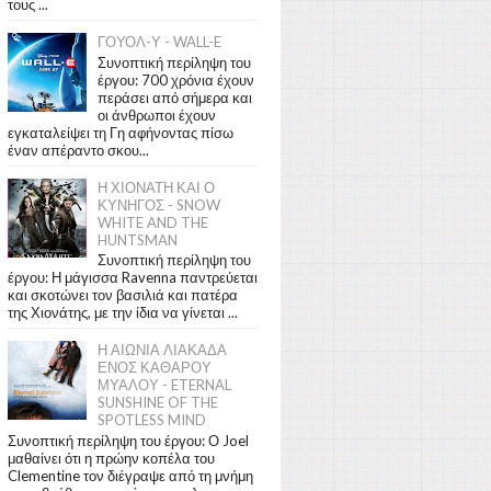
τους ...
ΓΟΥΟΛ-Υ - WALL-E
Συνοπτική περίληψη του
έργου: 700 χρόνια έχουν
περάσει από σήμερα και
οι άνθρωποι έχουν
εγκαταλείψει τη Γη αφήνοντας πίσω
έναν απέραντο σκου...
Η ΧΙΟΝΑΤΗ ΚΑΙ Ο
ΚΥΝΗΓΟΣ - SNOW
WHITE AND THE
HUNTSMAN
Συνοπτική περίληψη του
έργου: Η μάγισσα Ravenna παντρεύεται
και σκοτώνει τον βασιλιά και πατέρα
της Χιονάτης, με την ίδια να γίνεται ...
Η ΑΙΩΝΙΑ ΛΙΑΚΑΔΑ
ΕΝΟΣ ΚΑΘΑΡΟΥ
ΜΥΑΛΟΥ - ETERNAL
SUNSHINE OF THE
SPOTLESS MIND
Συνοπτική περίληψη του έργου: Ο Joel
μαθαίνει ότι η πρώην κοπέλα του
Clementine τον διέγραψε από τη μνήμη