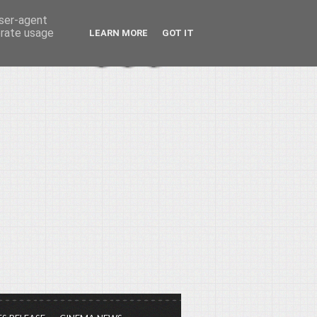
user-agent
erate usage
LEARN MORE
GOT IT