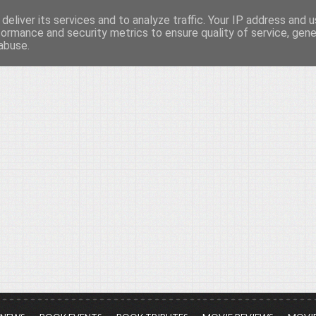
deliver its services and to analyze traffic. Your IP address and 
νών...
formance and security metrics to ensure quality of service, gen
abuse.
ια τον πολιτισμό, σε κάθε του μορφή και έκταση...