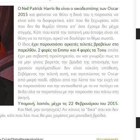
Ο Neil Patrick Harris θα είναι ο οικοδεσπότης των Oscar
2015
και φαίνεται να θέλει η δικιά του η παρουσία να
είναι κάτι το διαφορετικό, κάτι που θα ξεχωρίσει, κάτι
που δεν θα θυμίζει τίποτα απ' όσα έχουμε δει μέχρι
στιγμής. Κάτι που κατά την ταπεινή μου άποψη είναι σε
θέση να το πετύχει, αρκεί να δουλέψει το θέμα σωστά.
Ο ίδιος
έχει παρουσιάσει αρκετές τελετές βραβείων στο
παρελθόν, 2 φορές τα Emmy και 4 φορές τα Tony
, οπότε
έχει μια σεβαστή προϋπηρεσία, αν και γνωρίζει πως το
να μην γίνεις βαρετός την βραδιά της απονομής των
χρυσών αγαλματιδίων δεν είναι εύκολη υπόθεση.
Σεβόμενος την τελετή αυτή, και αγαπώντας τα Oscar
από μικρό παιδί, σβήνει από την λίστα του την ευχή να
τα παρουσιάσει και την αντικαθιστά με το να πετύχει να
δείξει όλα τα παραπάνω με την παρουσία του πάνω στη
σκηνή.
Υπομονή, λοιπόν, μέχρι τις 22 Φεβρουάριου του 2015.
Και Neil, μην ανησυχείς! Αν κάνεις τα "δικά" σου και δεν
α, κάτι που λέει πως θα μας χαρίσεις μια μοναδική βραδιά.
y
Γιώτα Παπαδημακοπούλου
No comments