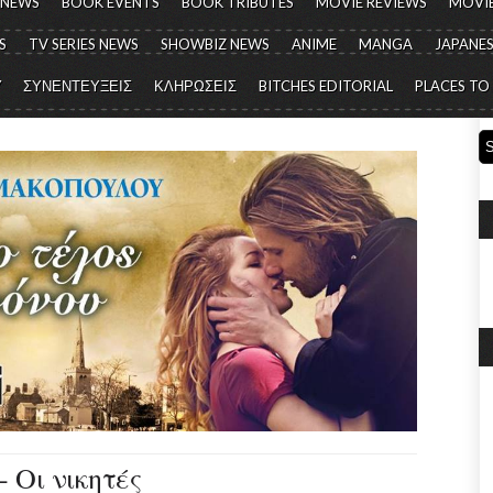
 NEWS
BOOK EVENTS
BOOK TRIBUTES
MOVIE REVIEWS
MOVIE
S
TV SERIES NEWS
SHOWBIZ NEWS
ANIME
MANGA
JAPANES
Y
ΣΥΝΕΝΤΕΥΞΕΙΣ
ΚΛΗΡΩΣΕΙΣ
BITCHES EDITORIAL
PLACES TO
- Οι νικητές