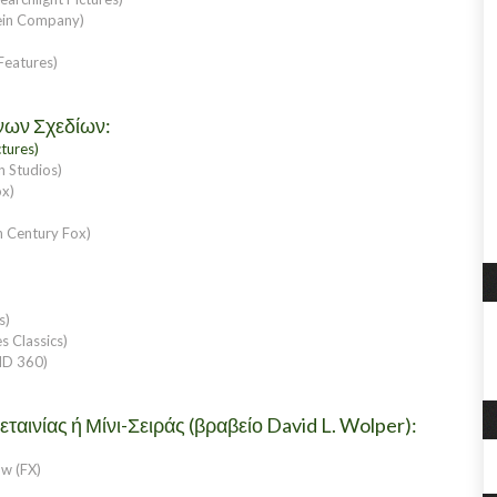
ein Company)
Features)
νων Σχεδίων:
tures)
n Studios)
ox)
h Century Fox)
s)
s Classics)
ND 360)
αινίας ή Μίνι-Σειράς (βραβείο David L. Wolper):
ow (FX)