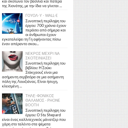
και σκοτώνει τον βασιλιά και πατέρα
της Χιονάτης, με την ίδια να γίνεται ...
ΓΟΥΟΛ-Υ - WALL-E
Συνοπτική περίληψη του
έργου: 700 χρόνια έχουν
περάσει από σήμερα και
οι άνθρωποι έχουν
εγκαταλείψει τη Γη αφήνοντας πίσω
έναν απέραντο σκου...
ΝΕΚΡΟΣ ΜΕΧΡΙ ΝΑ
ΣΚΟΤΕΙΝΙΑΣΕΙ
Συνοπτική περίληψη του
βιβλίου: Η Σούκι
Στάκχαουζ είναι μια
ασήμαντη σερβιτόρα σε μια ασήμαντη
πόλη της Λουιζιάνας. Είναι ήσυχη,
κλεισμένη ...
ΤΗΛΕ-ΦΟΝΙΚΟΣ
ΘΑΛΑΜΟΣ - PHONE
BOOTH
Συνοπτική περίληψη του
έργου: Ο Stu Shepard
είναι ένας καλλιτεχνικός μάνατζερ που
χάρη στο ταλέντο στα ψέματα