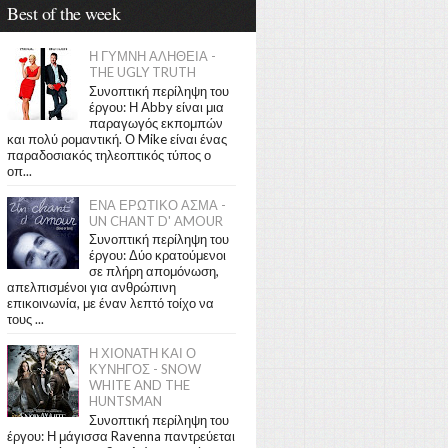
Best of the week
Η ΓΥΜΝΗ ΑΛΗΘΕΙΑ -
THE UGLY TRUTH
Συνοπτική περίληψη του
έργου: Η Abby είναι μια
παραγωγός εκπομπών
και πολύ ρομαντική. Ο Mike είναι ένας
παραδοσιακός τηλεοπτικός τύπος ο
οπ...
ΕΝΑ ΕΡΩΤΙΚΟ ΑΣΜΑ -
UN CHANT D' AMOUR
Συνοπτική περίληψη του
έργου: Δύο κρατούμενοι
σε πλήρη απομόνωση,
απελπισμένοι για ανθρώπινη
επικοινωνία, με έναν λεπτό τοίχο να
τους ...
Η ΧΙΟΝΑΤΗ ΚΑΙ Ο
ΚΥΝΗΓΟΣ - SNOW
WHITE AND THE
HUNTSMAN
Συνοπτική περίληψη του
έργου: Η μάγισσα Ravenna παντρεύεται