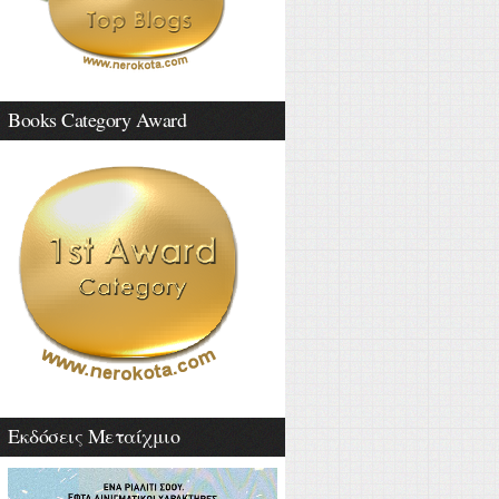
Books Category Award
Εκδόσεις Μεταίχμιο