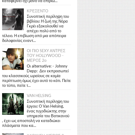
καταφέρνει όχι μόνο να επιβιώ...
ΚΡΕΣΕΝΤΟ
Συνοπτική περίληψη του
βιβλίου: Η ζωή της Νόρα
Γκρέι εξακολουθεί να
απέχει πολύ από το
τέλειο. Η επιβίωση από μια απόπειρα
δολοφονίας εναντ...
ΟΙ ΠΙΟ SEXY ΑΝΤΡΕΣ
ΤΟΥ HOLLYWOOD -
ΜΕΡΟΣ 2ο
Οι alternative: - Johnny
Depp: Δεν εκπροσωπεί
του κλασσικούς ωραίους σε καμία
περίπτωση όμως έχει αυτό το κάτι. Πείτε
το τύπο, πείτε τ...
VAN HELSING
Συνοπτική περίληψη του
έργου: Ο Van Helsing,
ένας τυχοδιώκτης στην
υπηρεσία του Βατικανού
, έχει ως αποστολή να καταδιώκει
πλάσματα που κα...