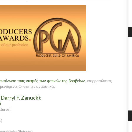
ακοίνωσε τους νικητές των φετινών της βραβείων
, ισορροπώντας
μενώμενο. Οι νικητές αναλυτικά:
Darryl F. Zanuck):
)
ctures)
s)
archlight Pictures)