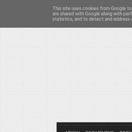
This site uses cookies from Google to 
Το μεγαλείο των Τεχ
are shared with Google along with per
statistics, and to detect and address 
Είμαστε πάντα εδώ για να μιλάμε γ