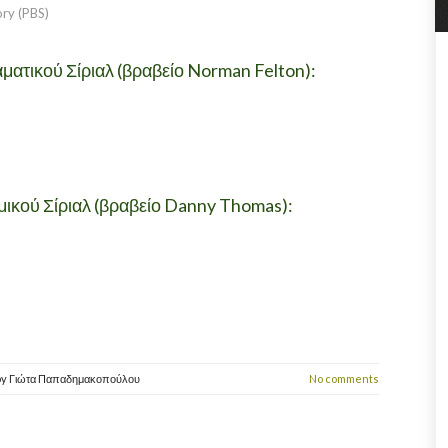
ory (PBS)
ατικού Σίριαλ (βραβείο Norman Felton):
κού Σίριαλ (βραβείο Danny Thomas):
by
Γιώτα Παπαδημακοπούλου
No comments