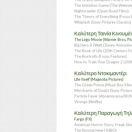
The Imitation Game (The Weinst
Nightcrawler (Open Road Films)
The Theory of Everything (Focus 
Whiplash (Sony Pictures Classics)
Καλύτερη Ταινία Κινουμέ
The Lego Movie (Warner Bros. Pic
Big Hero 6 (Walt Disney Animatio
The Book of Life (20th Century F
The Boxtrolls (Focus Features)
How to Train Your Dragon 2 (20t
Καλύτερο Ντοκιμαντέρ:
Life Itself (Magnolia Pictures)
The Green Prince (Music Box Film
Merchants of Doubt (Sony Picture
Particle Fever (Abramorama/BO
Virunga (Netflix)
Καλύτερη Παραγωγή Τηλετ
Fargo (FX)
American Horror Story: Freak Sh
The Normal Heart (HBO)