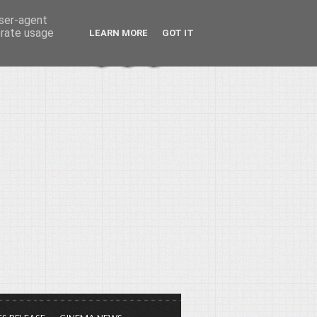
user-agent
erate usage
LEARN MORE
GOT IT