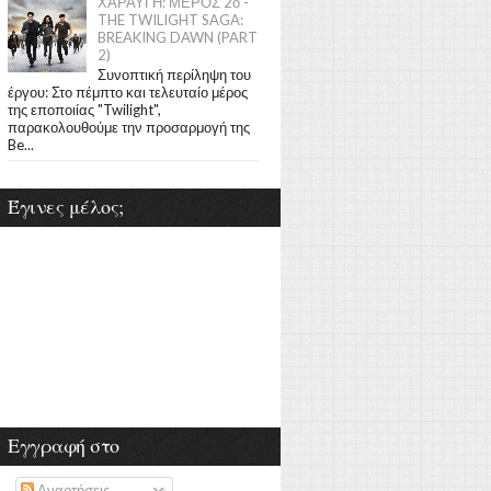
ΧΑΡΑΥΓΗ: ΜΕΡΟΣ 2ο -
THE TWILIGHT SAGA:
BREAKING DAWN (PART
2)
Συνοπτική περίληψη του
έργου: Στο πέμπτο και τελευταίο μέρος
της εποποιίας "Twilight",
παρακολουθούμε την προσαρμογή της
Be...
Έγινες μέλος;
Εγγραφή στο
Αναρτήσεις