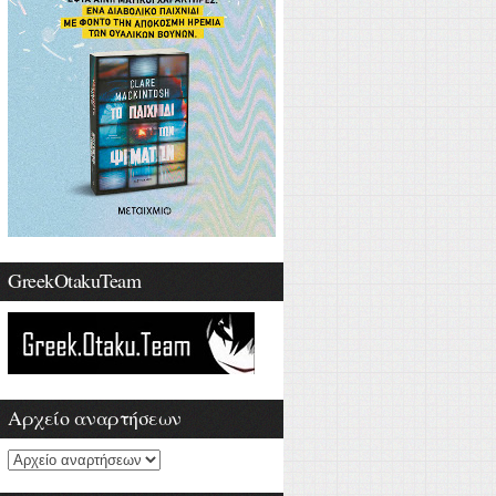
GreekOtakuTeam
Αρχείο αναρτήσεων