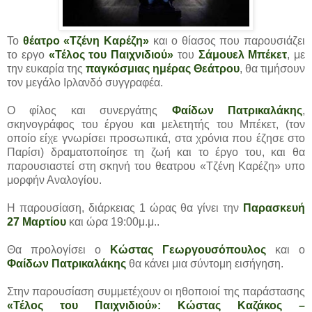
Το
θέατρο «Τζένη Καρέζη»
και ο θίασος που παρουσιάζει
το εργο
«Τέλος του Παιχνιδιού»
του
Σάμουελ Μπέκετ
, με
την ευκαρία της
παγκόσμιας ημέρας Θεάτρου
, θα τιμήσουν
τον μεγάλο Ιρλανδό συγγραφέα.
Ο φίλος και συνεργάτης
Φαίδων Πατρικαλάκης
,
σκηνογράφος του έργου και μελετητής του Μπέκετ, (τον
οποίο είχε γνωρίσει προσωπικά, στα χρόνια που έζησε στο
Παρίσι) δραματοποίησε τη ζωή και το έργο του, και θα
παρουσιαστεί στη σκηνή του θεατρου «Τζένη Καρέζη» υπο
μορφήν Αναλογίου.
Η παρουσίαση, διάρκειας 1 ώρας θα γίνει την
Παρασκευή
27 Μαρτίου
και ώρα 19:00μ.μ..
Θα προλογίσει ο
Κώστας Γεωργουσόπουλος
και ο
Φαίδων Πατρικαλάκης
θα κάνει μια σύντομη εισήγηση.
Στην παρουσίαση συμμετέχουν οι ηθοποιοί της παράστασης
«Τέλος του Παιχνιδιού»: Κώστας Καζάκος –