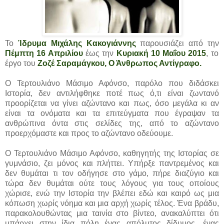
Το
Ίδρυμα Μιχάλης Κακογιάννης
παρουσιάζει από την
Πέμπτη 16 Απριλίου
έως την
Κυριακή 10 Μαΐου 2015
, το
έργο του
Ζοζέ Σαραμάγκου, Ο Άνθρωπος Αντίγραφο.
Ο Τερτουλιάνο Μάσιμο Αφόνσο, παρόλο που διδάσκει
Ιστορία, δεν αντιλήφθηκε ποτέ πως ό,τι είναι ζωντανό
προορίζεται να γίνει αζώντανο και πως, όσο μεγάλα κι αν
είναι τα ονόματα και τα επιτεύγματα που έγραψαν τα
ανθρώπινα όντα στις σελίδες της, από το αζώντανο
προερχόμαστε και προς το αζώντανο οδεύουμε.
Ο Τερτουλιάνο Μάσιμο Αφόνσο, καθηγητής της Ιστορίας σε
γυμνάσιο, ζει μόνος και πλήττει. Υπήρξε παντρεμένος και
δεν θυμάται τι τον οδήγησε στο γάμο, πήρε διαζύγιο και
τώρα δεν θυμάται ούτε τους λόγους για τους οποίους
χώρισε, ενώ την Ιστορία την βλέπει εδώ και καιρό ως μια
κόπωση χωρίς νόημα και μια αρχή χωρίς τέλος. Ένα βράδυ,
παρακολουθώντας μια ταινία στο βίντεο, ανακαλύπτει ότι
υπάρχει στην ίδια πόλη ένας απόλυτος δίδυμος, ένας