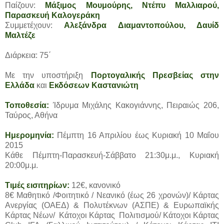
Παίζουν:
Μάξιμος Μουμούρης, Ντέπυ Μαλλιαρού,
Παρασκευή Καλογεράκη
Συμμετέχουν:
Αλεξάνδρα Διαμαντοπούλου, Δαυίδ
Μαλτέζε
Διάρκεια: 75΄
Με την υποστήριξη
Πορτογαλικής Πρεσβείας στην
Ελλάδα
και
Εκδόσεων Καστανιώτη
Τοποθεσία:
Ίδρυμα Μιχάλης Κακογιάννης, Πειραιώς 206,
Ταύρος, Αθήνα
Ημερομηνία:
Πέμπτη 16 Απριλίου έως Κυριακή 10 Μαΐου
2015
Κάθε Πέμπτη-Παρασκευή-Σάββατο 21:30μ.μ., Κυριακή
20:00μ.μ.
Τιμές εισιτηρίων:
12€, κανονικό
8€ Μαθητικό /Φοιτητικό / Νεανικό (έως 26 χρονών)/ Κάρτας
Ανεργίας (ΟΑΕΔ) & Πολυτέκνων (ΑΣΠΕ) & Ευρωπαϊκής
Κάρτας Νέων/ Κάτοχοι Κάρτας Πολιτισμού/ Κάτοχοι Κάρτας