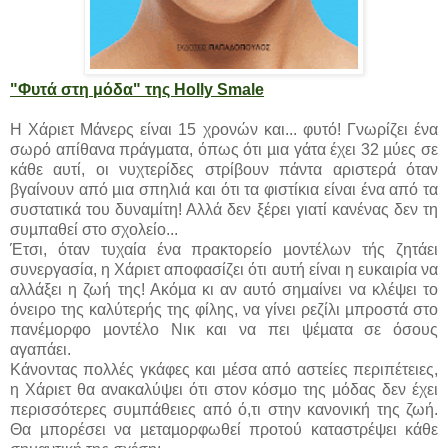
"Φυτά στη μόδα" της Holly Smale
Η Χάριετ Μάνερς είναι 15 χρονών και... φυτό! Γνωρίζει ένα
σωρό απίθανα πράγµατα, όπως ότι µια γάτα έχει 32 µύες σε
κάθε αυτί, οι νυχτερίδες στρίβουν πάντα αριστερά όταν
βγαίνουν από µια σπηλιά και ότι τα φιστίκια είναι ένα από τα
συστατικά του δυναµίτη! Αλλά δεν ξέρει γιατί κανένας δεν τη
συµπαθεί στο σχολείο...
Έτσι, όταν τυχαία ένα πρακτορείο µοντέλων τής ζητάει
συνεργασία, η Χάριετ αποφασίζει ότι αυτή είναι η ευκαιρία να
αλλάξει η ζωή της! Ακόµα κι αν αυτό σηµαίνει να κλέψει το
όνειρο της καλύτερής της φίλης, να γίνει ρεζίλι µπροστά στο
πανέµορφο µοντέλο Νικ και να πει ψέµατα σε όσους
αγαπάει.
Κάνοντας πολλές γκάφες και µέσα από αστείες περιπέτειες,
η Χάριετ θα ανακαλύψει ότι στον κόσµο της µόδας δεν έχει
περισσότερες συµπάθειες από ό,τι στην κανονική της ζωή.
Θα µπορέσει να µεταµορφωθεί προτού καταστρέψει κάθε