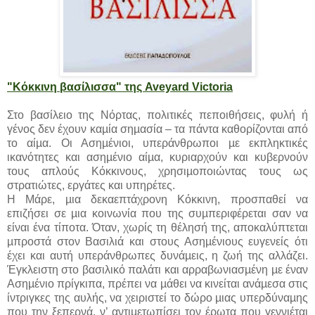
"Κόκκινη βασίλισσα" της Aveyard Victoria
Στο βασίλειο της Νόρτας, πολιτικές πεποιθήσεις, φυλή ή
γένος δεν έχουν καµία σηµασία – τα πάντα καθορίζονται από
το αίµα. Οι Ασηµένιοι, υπεράνθρωποι µε εκπληκτικές
ικανότητες και ασηµένιο αίµα, κυριαρχούν και κυβερνούν
τους απλούς Κόκκινους, χρησιµοποιώντας τους ως
στρατιώτες, εργάτες και υπηρέτες.
Η Μάρε, µια δεκαεπτάχρονη Κόκκινη, προσπαθεί να
επιζήσει σε µια κοινωνία που της συµπεριφέρεται σαν να
είναι ένα τίποτα. Όταν, χωρίς τη θέλησή της, αποκαλύπτεται
µπροστά στον Βασιλιά και στους Ασηµένιους ευγενείς ότι
έχει και αυτή υπεράνθρωπες δυνάµεις, η ζωή της αλλάζει.
Έγκλειστη στο βασιλικό παλάτι και αρραβωνιασµένη µε έναν
Ασηµένιο πρίγκιπα, πρέπει να µάθει να κινείται ανάµεσα στις
ίντριγκες της αυλής, να χειριστεί το δώρο µιας υπερδύναµης
που την ξεπερνά, ν’ αντιµετωπίσει τον έρωτα που γεννιέται