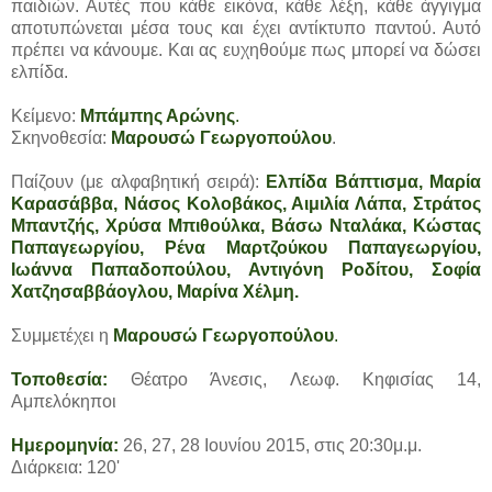
παιδιών. Αυτές που κάθε εικόνα, κάθε λέξη, κάθε άγγιγμα
αποτυπώνεται μέσα τους και έχει αντίκτυπο παντού. Αυτό
πρέπει να κάνουμε. Και ας ευχηθούμε πως μπορεί να δώσει
ελπίδα.
Κείμενο:
Μπάμπης Αρώνης
.
Σκηνοθεσία:
Μαρουσώ Γεωργοπούλου
.
Παίζουν (με αλφαβητική σειρά):
Ελπίδα Βάπτισμα, Μαρία
Καρασάββα, Νάσος Κολοβάκος, Αιμιλία Λάπα, Στράτος
Μπαντζής, Χρύσα Μπιθούλκα, Βάσω Νταλάκα, Κώστας
Παπαγεωργίου, Ρένα Μαρτζούκου Παπαγεωργίου,
Ιωάννα Παπαδοπούλου, Αντιγόνη Ροδίτου, Σοφία
Χατζησαββάογλου, Μαρίνα Χέλμη.
Συμμετέχει η
Μαρουσώ Γεωργοπούλου
.
Τοποθεσία:
Θέατρο Άνεσις, Λεωφ. Κηφισίας 14,
Αμπελόκηποι
Ημερομηνία:
26, 27, 28 Ιουνίου 2015, στις 20:30μ.μ.
Διάρκεια: 120'