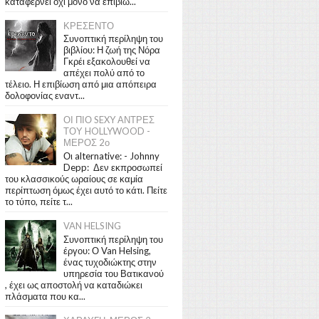
καταφέρνει όχι μόνο να επιβιώ...
ΚΡΕΣΕΝΤΟ
Συνοπτική περίληψη του
βιβλίου: Η ζωή της Νόρα
Γκρέι εξακολουθεί να
απέχει πολύ από το
τέλειο. Η επιβίωση από μια απόπειρα
δολοφονίας εναντ...
ΟΙ ΠΙΟ SEXY ΑΝΤΡΕΣ
ΤΟΥ HOLLYWOOD -
ΜΕΡΟΣ 2ο
Οι alternative: - Johnny
Depp: Δεν εκπροσωπεί
του κλασσικούς ωραίους σε καμία
περίπτωση όμως έχει αυτό το κάτι. Πείτε
το τύπο, πείτε τ...
VAN HELSING
Συνοπτική περίληψη του
έργου: Ο Van Helsing,
ένας τυχοδιώκτης στην
υπηρεσία του Βατικανού
, έχει ως αποστολή να καταδιώκει
πλάσματα που κα...