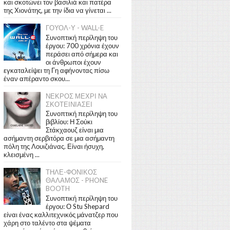
και σκοτώνει τον βασιλιά και πατέρα
της Χιονάτης, με την ίδια να γίνεται ...
ΓΟΥΟΛ-Υ - WALL-E
Συνοπτική περίληψη του
έργου: 700 χρόνια έχουν
περάσει από σήμερα και
οι άνθρωποι έχουν
εγκαταλείψει τη Γη αφήνοντας πίσω
έναν απέραντο σκου...
ΝΕΚΡΟΣ ΜΕΧΡΙ ΝΑ
ΣΚΟΤΕΙΝΙΑΣΕΙ
Συνοπτική περίληψη του
βιβλίου: Η Σούκι
Στάκχαουζ είναι μια
ασήμαντη σερβιτόρα σε μια ασήμαντη
πόλη της Λουιζιάνας. Είναι ήσυχη,
κλεισμένη ...
ΤΗΛΕ-ΦΟΝΙΚΟΣ
ΘΑΛΑΜΟΣ - PHONE
BOOTH
Συνοπτική περίληψη του
έργου: Ο Stu Shepard
είναι ένας καλλιτεχνικός μάνατζερ που
χάρη στο ταλέντο στα ψέματα