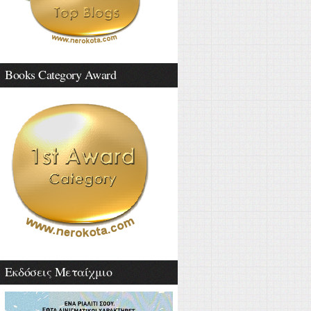
Books Category Award
Εκδόσεις Μεταίχμιο