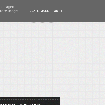
user-agent
erate usage
LEARN MORE
GOT IT