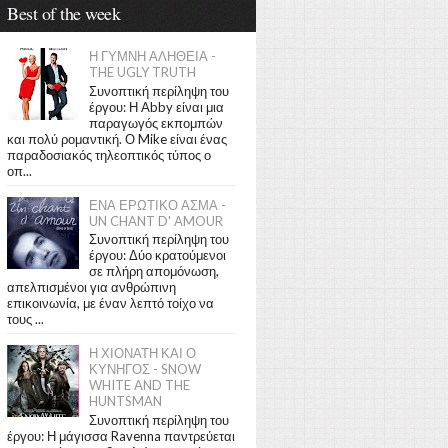
Best of the week
Η ΓΥΜΝΗ ΑΛΗΘΕΙΑ -
THE UGLY TRUTH
Συνοπτική περίληψη του
έργου: Η Abby είναι μια
παραγωγός εκπομπών
και πολύ ρομαντική. Ο Mike είναι ένας
παραδοσιακός τηλεοπτικός τύπος ο
οπ...
ΕΝΑ ΕΡΩΤΙΚΟ ΑΣΜΑ -
UN CHANT D' AMOUR
Συνοπτική περίληψη του
έργου: Δύο κρατούμενοι
σε πλήρη απομόνωση,
απελπισμένοι για ανθρώπινη
επικοινωνία, με έναν λεπτό τοίχο να
τους ...
Η ΧΙΟΝΑΤΗ ΚΑΙ Ο
ΚΥΝΗΓΟΣ - SNOW
WHITE AND THE
HUNTSMAN
Συνοπτική περίληψη του
έργου: Η μάγισσα Ravenna παντρεύεται