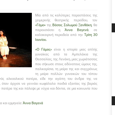
Μία από τις καλύτερες παραστάσεις της
χειμερινής θεατρικής περιόδου, τον
«Γάμο»
της
Βάσας Σολωμού Ξανθάκη
, θα
παρουσιάσει η
Άννα Βαγενά
, σε
καλοκαιρινή περιοδεία από την
Τρίτη 30
Ιουνίου.
«Ο Γάμος»
είναι η ιστορία μιας απλής
γυναίκας από τα Αμπελάκια της
Θεσσαλίας, της Λενάκη, μιας χωριάτισσας
που σήκωσε στους αδύνατους ώμους της,
παλικαρίσια, τη μοίρα της και συγχρόνως
τη μοίρα πολλών γυναικών του τόπου
νός αλκοολικού πατέρα, είδε την αγάπη του άνδρα της να
 όταν άρχισε να γεννάει κωφάλαλα παιδιά εξαιτίας της βαριάς
πατέρα της και πάλεψε με νύχια και δόντια, σε μια κοινωνία που
α και ερμηνεία:
Άννα Βαγενά