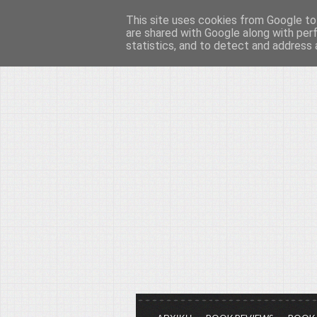
This site uses cookies from Google to 
Το μεγαλείο των Τεχ
are shared with Google along with per
statistics, and to detect and address 
Είμαστε πάντα εδώ για να μιλάμε γ