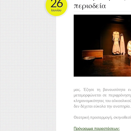
26
περιοδεία
Ιουνίου
μας. Έζησε τη βαναυσότητα ε
μεταμορφώνεται σε περιφρόνηση,
κληρονομικότητας του αλκοολικού 
δεν δέχεται εύκολα την αναπηρία.
Θεατρική προσαρμογή, σκηνοθεσί
Πρόγραμμα παραστάσεων: