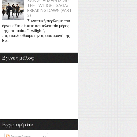
ΧΑΡΑΥΓΗ: ΜΕΡΟΣ 2ο -
THE TWILIGHT SAGA:
BREAKING DAWN (PART
2)
Συνοπτική περίληψη του
έργου: Στο πέμπτο και τελευταίο μέρος
της εποποιίας "Twilight",
παρακολουθούμε την προσαρμογή της
Be...
Έγινες μέλος;
Εγγραφή στο
Αναρτήσεις