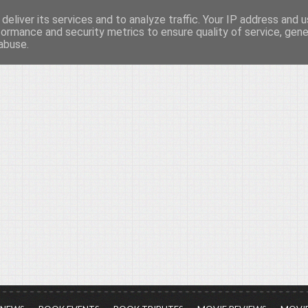
deliver its services and to analyze traffic. Your IP address and 
νών...
formance and security metrics to ensure quality of service, gen
abuse.
ια τον πολιτισμό, σε κάθε του μορφή και έκταση...