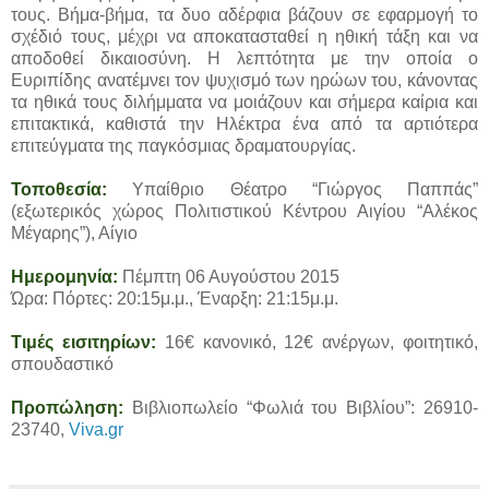
τους. Βήμα-βήμα, τα δυο αδέρφια βάζουν σε εφαρμογή το
σχέδιό τους, μέχρι να αποκατασταθεί η ηθική τάξη και να
αποδοθεί δικαιοσύνη. Η λεπτότητα με την οποία ο
Ευριπίδης ανατέμνει τον ψυχισμό των ηρώων του, κάνοντας
τα ηθικά τους διλήμματα να μοιάζουν και σήμερα καίρια και
επιτακτικά, καθιστά την Ηλέκτρα ένα από τα αρτιότερα
επιτεύγματα της παγκόσμιας δραματουργίας.
Τοποθεσία:
Υπαίθριο Θέατρο “Γιώργος Παππάς”
(εξωτερικός χώρος Πολιτιστικού Κέντρου Αιγίου “Αλέκος
Μέγαρης”), Αίγιο
Ημερομηνία:
Πέμπτη 06 Αυγούστου 2015
Ώρα: Πόρτες: 20:15μ.μ., Έναρξη: 21:15μ.μ.
Τιμές εισιτηρίων:
16€ κανονικό, 12€ ανέργων, φοιτητικό,
σπουδαστικό
Προπώληση:
Βιβλιοπωλείο “Φωλιά του Βιβλίου”: 26910-
23740,
Viva.gr