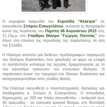
Η κορυφαία τραγωδία του
Ευριπίδη “Ηλέκτρα”
σε
σκηνοθεσία
Σπύρου Ευαγγελάτου
, συναντά το θεατρόφιλο
κοινό της Αιγιάλειας την
Πέμπτη 06 Αυγούστου 2015
στις
21.15μ.μ. στο
Υπαίθριο Θέατρο “Γιώργος Παππάς”
στο
Αίγιο, στο πλαίσιο της περιοδείας της παράστασης σε όλη
την Ελλάδα.
Η Ηλέκτρα αποτελεί μια διεθνών προδιαγραφών παραγωγή
του Θεάτρου Badminton, που φιλοδοξεί να φέρει σε επαφή
το ανεξάντλητο κοίτασμα της αρχαίας δραματουργίας με το
πιο καινοτόμο πρόσωπο του ελληνικού θεάτρου. Η
παράσταση έκανε την πρεμιέρα στο Θέατρο Badminton και
καταχειροκροτήθηκε από χιλιάδες θεατές.
Την Ηλέκτρα σκηνοθετεί ο πανεπιστημιακός δάσκαλος και
Ακαδημαϊκός κ. Σπύρος Α. Ευαγγελάτος. Ο σπουδαίος
δημιουργός, με 200 και πλέον σκηνοθεσίες – ανάμεσά τους
40 τραγωδίες - σε ελληνικά κρατικά θέατρα, στο Φεστιβάλ