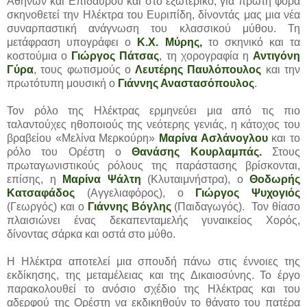
Αθηνών και Επιδαύρου και στο εξωτερικό, για πρώτη φορά
σκηνοθετεί την Ηλέκτρα του Ευριπίδη, δίνοντάς μας μια νέα
συναρπαστική ανάγνωση του κλασσικού μύθου. Τη
μετάφραση υπογράφει ο
Κ.Χ. Μύρης,
το σκηνικό και τα
κοστούμια ο
Γιώργος Πάτσας
, τη χορογραφία η
Αντιγόνη
Γύρα
, τους φωτισμούς ο
Λευτέρης Παυλόπουλος
και την
πρωτότυπη μουσική ο
Γιάννης Αναστασόπουλος
.
Τον ρόλο της Ηλέκτρας ερμηνεύει μια από τις πιο
ταλαντούχες ηθοποιούς της νεότερης γενιάς, η κάτοχος του
βραβείου «Μελίνα Μερκούρη»
Μαρίνα Ασλάνογλου
και το
ρόλο του Ορέστη ο
Θανάσης Κουρλαμπάς.
Στους
πρωταγωνιστικούς ρόλους της παράστασης βρίσκονται,
επίσης, η
Μαρίνα Ψάλτη
(Κλυταιμνήστρα), ο
Θοδωρής
Κατσαφάδος
(Αγγελιαφόρος), ο
Γιώργος Ψυχογιός
(Γεωργός) και ο
Γιάννης Βόγλης
(Παιδαγωγός). Τον θίασο
πλαισιώνει ένας δεκαπενταμελής γυναικείος Χορός,
δίνοντας σάρκα και οστά στο μύθο.
Η Ηλέκτρα αποτελεί μια σπουδή πάνω στις έννοιες της
εκδίκησης, της μεταμέλειας και της Δικαιοσύνης. Το έργο
παρακολουθεί το ανόσιο σχέδιο της Ηλέκτρας και του
αδερφού της Ορέστη να εκδικηθούν το θάνατο του πατέρα