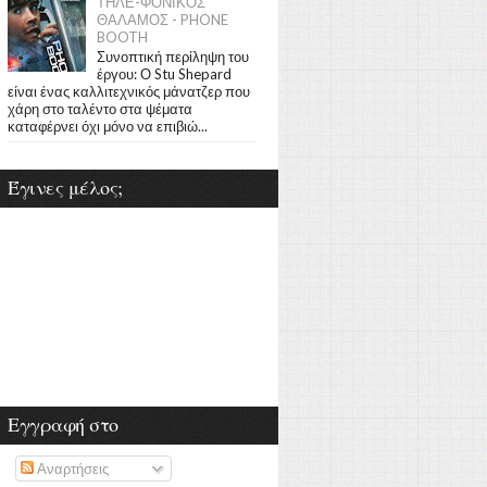
ΤΗΛΕ-ΦΟΝΙΚΟΣ
ΘΑΛΑΜΟΣ - PHONE
BOOTH
Συνοπτική περίληψη του
έργου: Ο Stu Shepard
είναι ένας καλλιτεχνικός μάνατζερ που
χάρη στο ταλέντο στα ψέματα
καταφέρνει όχι μόνο να επιβιώ...
Έγινες μέλος;
Εγγραφή στο
Αναρτήσεις