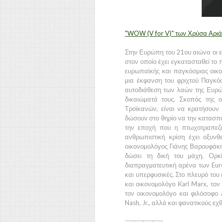
"WOW (V for V)" των Χρύσα Αρι
Στην Ευρώπη του 21ου αιώνα οι ε
στον οποίο έχει εγκατασταθεί το 
ευρωπαϊκής και παγκόσµιας οικον
µια έκφανση του φριχτού Παγκόσ
αυτοδιάθεση των λαών της Ευρώπ
δικαιώµατά τους. Σκοπός της ο
Τροϊκανών, είναι να κρατήσου
δώσουν στο θηρίο να την κατασπα
την εποχή που η πτωχοτραπεζοκ
ανθρωπιστική κρίση έχει οξυνθ
οικονοµολόγος Γιάνης Βαρουφάκης
δώσει τη δική του µάχη. Oρκ
διαπραγµατευτική αρένα των Eurog
και υπερφυσικές. Στο πλευρό του 
και οικονοµολόγο Karl Marx, το
τον οικονοµολόγο και φιλόσοφο
Nash, Jr., αλλά και φανατικούς εχ