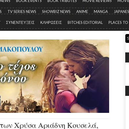
 NEWS
BOOK EVENTS
BOOK TRIBUTES
MOVIE REVIEWS
MOVIE
S
TV SERIES NEWS
SHOWBIZ NEWS
ANIME
MANGA
JAPANES
Y
ΣΥΝΕΝΤΕΥΞΕΙΣ
ΚΛΗΡΩΣΕΙΣ
BITCHES EDITORIAL
PLACES TO
 των Χρύσα Αριάδνη Κουσελά,