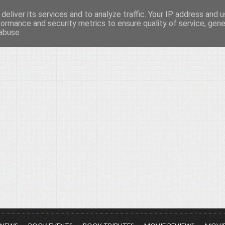
deliver its services and to analyze traffic. Your IP address and 
νών...
formance and security metrics to ensure quality of service, gen
abuse.
ια τον πολιτισμό, σε κάθε του μορφή και έκταση...