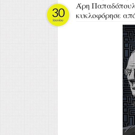
Άρη Παπαδόπουλ
30
κυκλοφόρησε από
Ιουνίου