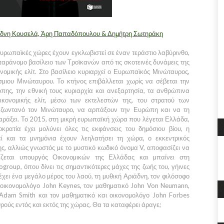
άδνη Κουσελά, Άρη Παπαδόπουλου & Δημήτρη Σωτηράκη
υρωπαϊκές χώρες έχουν εγκλωβιστεί σε έναν τεράστιο λαβύρινθο,
παράνοµο βασίλειο των Τροϊκανών από τις σκοτεινές δυνάµεις της
οµικής ελίτ. Στο βασίλειο κυριαρχεί ο Ευρωπαϊκός Μινώταυρος,
µιου Μινώταυρου. Το κτήνος επιβάλλεται χωρίς να σέβεται την
ης, την εθνική τους κυριαρχία και ανεξαρτησία, τα ανθρώπινα
ικονοµικής ελίτ, µέσω των εκτελεστών της, του στρατού των
ν ζωντανό τον Μινώταυρο, να αρπάξουν την Ευρώπη και να τη
ράξει. Το 2015, στη µικρή ευρωπαϊκή χώρα που λέγεται Ελλάδα,
ρατία έχει µολύνει όλες τις εκφάνσεις του δηµόσιου βίου, η
εί και τα µνηµόνια έχουν λεηλατήσει τη χώρα, ο εκκεντρικός
, αλλιώς γνωστός µε το µυστικό κωδικό όνοµα V, αποφασίζει να
ίζεται υπουργός Οικονοµικών της Ελλάδας και µπαίνει στη
roup, όπου δίνει τις σηµαντικότερες µάχες της ζωής του, γήινες
έχει ένα µεγάλο µέρος του λαού, τη µυθική Αριάδνη, τον φιλόσοφο
ν οικονοµολόγο John Κeynes, τον µαθηµατικό John Von Neumann,
 Adam Smith και τον µαθηµατικό και οικονοµολόγο John Forbes
θρούς εντός και εκτός της χώρας. Θα τα καταφέρει άραγε;