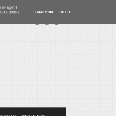
user-agent
erate usage
LEARN MORE
GOT IT