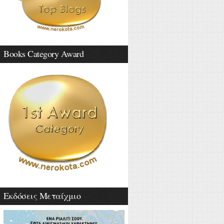
Books Category Award
Εκδόσεις Μεταίχμιο