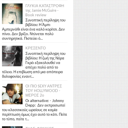
ΓΛΥΚΙΑ ΚΑΤΑΣΤΡΟΦΗ
της Jamie McGuire -
Book review
Συνοπτική περίληψη του
βιβλίου: Η Άμπι
Αμπερνάθι είναι ένα καλό κορίτσι. Δεν
πίνει. Δεν βρίζει. Ντύνεται πολύ
συντηρητικά. Πιστεύει ό...
ΚΡΕΣΕΝΤΟ
Συνοπτική περίληψη του
βιβλίου: Η ζωή της Νόρα
Γκρέι εξακολουθεί να
απέχει πολύ από το
τέλειο. Η επιβίωση από μια απόπειρα
δολοφονίας εναντ...
ΟΙ ΠΙΟ SEXY ΑΝΤΡΕΣ
ΤΟΥ HOLLYWOOD -
ΜΕΡΟΣ 2ο
Οι alternative: - Johnny
Depp: Δεν εκπροσωπεί
του κλασσικούς ωραίους σε καμία
περίπτωση όμως έχει αυτό το κάτι. Πείτε
το τύπο, πείτε τ...