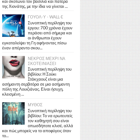
και σκοτώνει τον βασιλιά και πατέρα
της Χιονάτης, με την ίδια να γίνεται ...
ΓΟΥΟΛ-Υ - WALL-E
Συνοπτική περίληψη του
έργου: 700 χρόνια έχουν
περάσει από σήμερα και
οι άνθρωποι έχουν
εγκαταλείψει τη Γη αφήνοντας πίσω
έναν απέραντο σκου...
ΝΕΚΡΟΣ ΜΕΧΡΙ ΝΑ
ΣΚΟΤΕΙΝΙΑΣΕΙ
Συνοπτική περίληψη του
βιβλίου: Η Σούκι
Στάκχαουζ είναι μια
ασήμαντη σερβιτόρα σε μια ασήμαντη
πόλη της Λουιζιάνας. Είναι ήσυχη,
κλεισμένη ...
ΜΥΘΟΣ
Συνοπτική περίληψη του
βιβλίου: Το να ερωτευτείς
τον καθηγητή σου είναι
οπωσδήποτε κλισέ, αλλά
και πώς μπορείς να το αποφύγεις όταν
το...