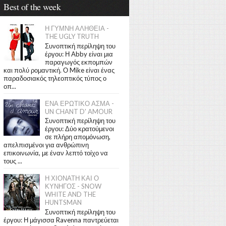
Best of the week
Η ΓΥΜΝΗ ΑΛΗΘΕΙΑ -
THE UGLY TRUTH
Συνοπτική περίληψη του
έργου: Η Abby είναι μια
παραγωγός εκπομπών
και πολύ ρομαντική. Ο Mike είναι ένας
παραδοσιακός τηλεοπτικός τύπος ο
οπ...
ΕΝΑ ΕΡΩΤΙΚΟ ΑΣΜΑ -
UN CHANT D' AMOUR
Συνοπτική περίληψη του
έργου: Δύο κρατούμενοι
σε πλήρη απομόνωση,
απελπισμένοι για ανθρώπινη
επικοινωνία, με έναν λεπτό τοίχο να
τους ...
Η ΧΙΟΝΑΤΗ ΚΑΙ Ο
ΚΥΝΗΓΟΣ - SNOW
WHITE AND THE
HUNTSMAN
Συνοπτική περίληψη του
έργου: Η μάγισσα Ravenna παντρεύεται