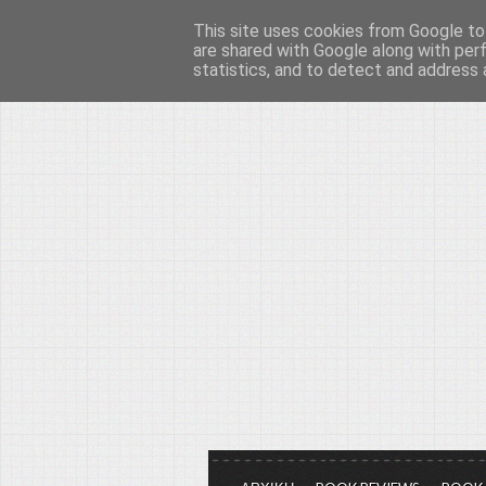
This site uses cookies from Google to 
Το μεγαλείο των Τεχ
are shared with Google along with per
statistics, and to detect and address 
Είμαστε πάντα εδώ για να μιλάμε γ