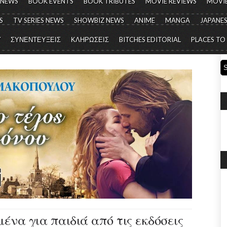
 NEWS
BOOK EVENTS
BOOK TRIBUTES
MOVIE REVIEWS
MOVIE
S
TV SERIES NEWS
SHOWBIZ NEWS
ANIME
MANGA
JAPANES
Y
ΣΥΝΕΝΤΕΥΞΕΙΣ
ΚΛΗΡΩΣΕΙΣ
BITCHES EDITORIAL
PLACES TO
να για παιδιά από τις εκδόσεις