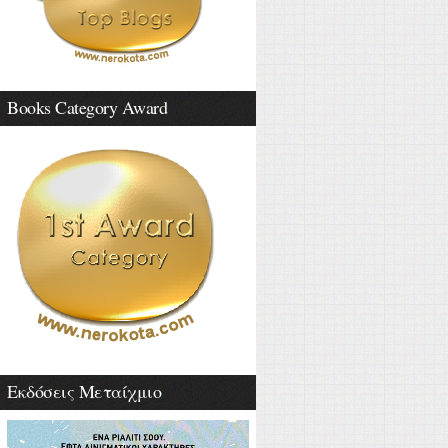
Books Category Award
Εκδόσεις Μεταίχμιο