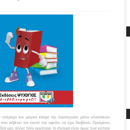
ν υπέροχο και μαγικό κόσμο της λογοτεχνίας μέσω κλασσικών
ου σέβεται τον εαυτό του οφείλει να έχει διαβάσει. Ορισμένες
βεία μας, άλλες πάλι αργότερα, το σίγουρο είναι όμως πως κάποια