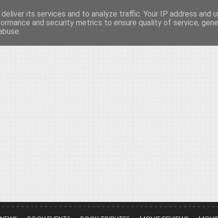
deliver its services and to analyze traffic. Your IP address and 
νών...
formance and security metrics to ensure quality of service, gen
abuse.
ια τον πολιτισμό, σε κάθε του μορφή και έκταση...