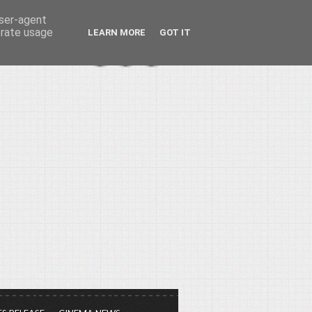
user-agent
erate usage
LEARN MORE
GOT IT