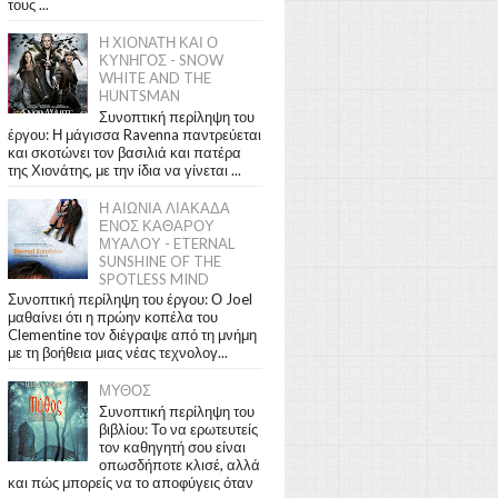
τους ...
Η ΧΙΟΝΑΤΗ ΚΑΙ Ο
ΚΥΝΗΓΟΣ - SNOW
WHITE AND THE
HUNTSMAN
Συνοπτική περίληψη του
έργου: Η μάγισσα Ravenna παντρεύεται
και σκοτώνει τον βασιλιά και πατέρα
της Χιονάτης, με την ίδια να γίνεται ...
Η ΑΙΩΝΙΑ ΛΙΑΚΑΔΑ
ΕΝΟΣ ΚΑΘΑΡΟΥ
ΜΥΑΛΟΥ - ETERNAL
SUNSHINE OF THE
SPOTLESS MIND
Συνοπτική περίληψη του έργου: Ο Joel
μαθαίνει ότι η πρώην κοπέλα του
Clementine τον διέγραψε από τη μνήμη
με τη βοήθεια μιας νέας τεχνολογ...
ΜΥΘΟΣ
Συνοπτική περίληψη του
βιβλίου: Το να ερωτευτείς
τον καθηγητή σου είναι
οπωσδήποτε κλισέ, αλλά
και πώς μπορείς να το αποφύγεις όταν