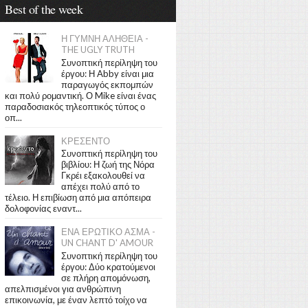
Best of the week
Η ΓΥΜΝΗ ΑΛΗΘΕΙΑ -
THE UGLY TRUTH
Συνοπτική περίληψη του
έργου: Η Abby είναι μια
παραγωγός εκπομπών
και πολύ ρομαντική. Ο Mike είναι ένας
παραδοσιακός τηλεοπτικός τύπος ο
οπ...
ΚΡΕΣΕΝΤΟ
Συνοπτική περίληψη του
βιβλίου: Η ζωή της Νόρα
Γκρέι εξακολουθεί να
απέχει πολύ από το
τέλειο. Η επιβίωση από μια απόπειρα
δολοφονίας εναντ...
ΕΝΑ ΕΡΩΤΙΚΟ ΑΣΜΑ -
UN CHANT D' AMOUR
Συνοπτική περίληψη του
έργου: Δύο κρατούμενοι
σε πλήρη απομόνωση,
απελπισμένοι για ανθρώπινη
επικοινωνία, με έναν λεπτό τοίχο να