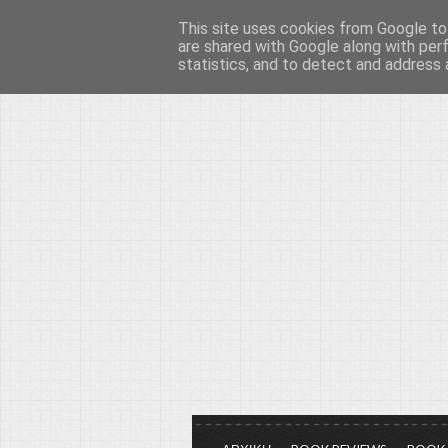
This site uses cookies from Google to 
Το μεγαλείο των Τεχ
are shared with Google along with per
statistics, and to detect and address 
Είμαστε πάντα εδώ για να μιλάμε γ