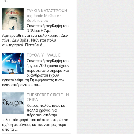
το...
ΓΛΥΚΙΑ ΚΑΤΑΣΤΡΟΦΗ
της Jamie McGuire -
Book review
Συνοπτική περίληψη του
βιβλίου: Η Άμπι
Αμπερνάθι είναι ένα καλό κορίτσι. Δεν
πίνει. Δεν βρίζει. Ντύνεται πολύ
συντηρητικά. Πιστεύει ό...
ΓΟΥΟΛ-Υ - WALL-E
Συνοπτική περίληψη του
έργου: 700 χρόνια έχουν
περάσει από σήμερα και
οι άνθρωποι έχουν
εγκαταλείψει τη Γη αφήνοντας πίσω
έναν απέραντο σκου...
THE SECRET CIRCLE - Η
ΣΕΙΡΑ
Καιρός πολύς, ίσως και
πολλά χρόνια, να
πέρασαν από την
τελευταία φορά που κάποια ιστορία σε
σχέση με μάγους και ικανότητες πέρα
από τα ...