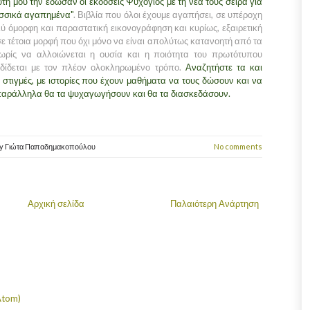
τή μου την έδωσαν οι εκδόσεις Ψυχογιός με τη νέα τους σειρά για
λασσικά αγαπημένα"
. Βιβλία που όλοι έχουμε αγαπήσει, σε υπέροχη
 όμορφη και παραστατική εικονογράφηση και κυρίως, εξαιρετική
 τέτοια μορφή που όχι μόνο να είναι απολύτως κατανοητή από τα
ωρίς να αλλοιώνεται η ουσία και η ποιότητα του πρωτότυπου
οδίδεται με τον πλέον ολοκληρωμένο τρόπο.
Αναζητήστε τα και
 στιγμές, με ιστορίες που έχουν μαθήματα να τους δώσουν και να
 παράλληλα θα τα ψυχαγωγήσουν και θα τα διασκεδάσουν.
y
Γιώτα Παπαδημακοπούλου
No comments
Αρχική σελίδα
Παλαιότερη Ανάρτηση
Atom)