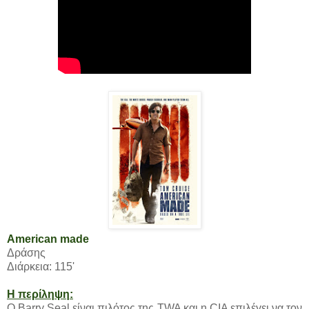
American made
Δράσης
Διάρκεια: 115'
Η περίληψη:
Ο Barry Seal είναι πιλότος της TWA και η CIA επιλέγει να τον