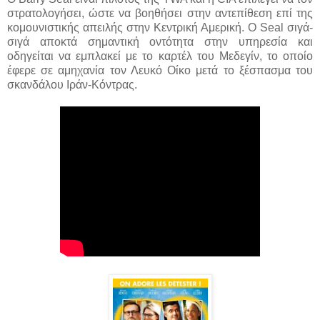
στρατολογήσει, ώστε να βοηθήσει στην αντεπίθεση επί της
κομουνιστικής απειλής στην Κεντρική Αμερική. Ο Seal σιγά-
σιγά αποκτά σημαντική οντότητα στην υπηρεσία και
οδηγείται να εμπλακεί με το καρτέλ του Μεδεγίν, το οποίο
έφερε σε αμηχανία τον Λευκό Οίκο μετά το ξέσπασμα του
σκανδάλου Ιράν-Κόντρας.