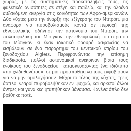
χώρας, με τις συστηματικές προκαταλήψεις τους, τις
φυλετικές ανισότητες σε στέγη και παιδεία, και την ολοένα
αυξανόμενη ανεργία στις κοινότητες των Αφρο-αμερικανών.
Δύο νύχτες μετά την έναρξη της εξέγερσης του Ντιτρόιτ, μια
αναφορά για πυροβολισμούς κοντά σε περιοχή της
εθνοφυλακής, οδήγησε την αστυνομία του Ντιτρόιτ, την
πολιτοφυλακή του Μίσιγκαν, την εθνοφυλακή του στρατού
του Μίσιγκαν κι έναν ιδιωτικό φρουρό ασφαλείας να
εισβάλουν σε ένα παράρτημα του κεντρικού κτιρίου του
ξενοδοχείου Algiers. Περιφρονώντας την επίσημη
διαδικασία, πολλοί αστυνομικοί ανέκριναν βίαια τους
ενοίκους του ξενοδοχείου, κατασκευάζοντας ένα ιδιότυπο
«παιχνίδι θανάτου», σε μια προσπάθεια να τους εκφοβίσουν
για να μην ομολογήσουν. Μέχρι το τέλος της νύχτας, τρεις
άοπλοι νεαροί πυροβολήθηκαν εν ψυχρώ, και αρκετοί άλλοι
άντρες και γυναίκες χτυπήθηκαν βάναυσα. Κανένα όπλο δεν
βρέθηκε ποτέ.