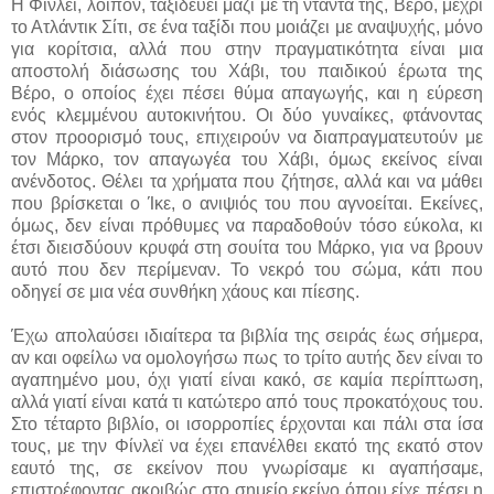
Η Φίνλεϊ, λοιπόν, ταξιδεύει μαζί με τη νταντά της, Βέρο, μέχρι
το Ατλάντικ Σίτι, σε ένα ταξίδι που μοιάζει με αναψυχής, μόνο
για κορίτσια, αλλά που στην πραγματικότητα είναι μια
αποστολή διάσωσης του Χάβι, του παιδικού έρωτα της
Βέρο, ο οποίος έχει πέσει θύμα απαγωγής, και η εύρεση
ενός κλεμμένου αυτοκινήτου. Οι δύο γυναίκες, φτάνοντας
στον προορισμό τους, επιχειρούν να διαπραγματευτούν με
τον Μάρκο, τον απαγωγέα του Χάβι, όμως εκείνος είναι
ανένδοτος. Θέλει τα χρήματα που ζήτησε, αλλά και να μάθει
που βρίσκεται ο Ίκε, ο ανιψιός του που αγνοείται. Εκείνες,
όμως, δεν είναι πρόθυμες να παραδοθούν τόσο εύκολα, κι
έτσι διεισδύουν κρυφά στη σουίτα του Μάρκο, για να βρουν
αυτό που δεν περίμεναν. Το νεκρό του σώμα, κάτι που
οδηγεί σε μια νέα συνθήκη χάους και πίεσης.
Έχω απολαύσει ιδιαίτερα τα βιβλία της σειράς έως σήμερα,
αν και οφείλω να ομολογήσω πως το τρίτο αυτής δεν είναι το
αγαπημένο μου, όχι γιατί είναι κακό, σε καμία περίπτωση,
αλλά γιατί είναι κατά τι κατώτερο από τους προκατόχους του.
Στο τέταρτο βιβλίο, οι ισορροπίες έρχονται και πάλι στα ίσα
τους, με την Φίνλεϊ να έχει επανέλθει εκατό της εκατό στον
εαυτό της, σε εκείνον που γνωρίσαμε κι αγαπήσαμε,
επιστρέφοντας ακριβώς στο σημείο εκείνο όπου είχε πέσει η