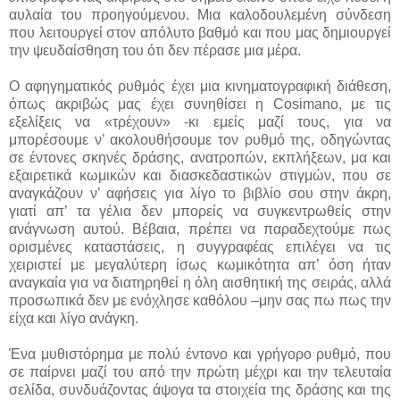
αυλαία του προηγούμενου. Μια καλοδουλεμένη σύνδεση
που λειτουργεί στον απόλυτο βαθμό και που μας δημιουργεί
την ψευδαίσθηση του ότι δεν πέρασε μια μέρα.
Ο αφηγηματικός ρυθμός έχει μια κινηματογραφική διάθεση,
όπως ακριβώς μας έχει συνηθίσει η Cosimano, με τις
εξελίξεις να «τρέχουν» -κι εμείς μαζί τους, για να
μπορέσουμε ν’ ακολουθήσουμε τον ρυθμό της, οδηγώντας
σε έντονες σκηνές δράσης, ανατροπών, εκπλήξεων, μα και
εξαιρετικά κωμικών και διασκεδαστικών στιγμών, που σε
αναγκάζουν ν’ αφήσεις για λίγο το βιβλίο σου στην άκρη,
γιατί απ’ τα γέλια δεν μπορείς να συγκεντρωθείς στην
ανάγνωση αυτού. Βέβαια, πρέπει να παραδεχτούμε πως
ορισμένες καταστάσεις, η συγγραφέας επιλέγει να τις
χειριστεί με μεγαλύτερη ίσως κωμικότητα απ’ όση ήταν
αναγκαία για να διατηρηθεί η όλη αισθητική της σειράς, αλλά
προσωπικά δεν με ενόχλησε καθόλου –μην σας πω πως την
είχα και λίγο ανάγκη.
Ένα μυθιστόρημα με πολύ έντονο και γρήγορο ρυθμό, που
σε παίρνει μαζί του από την πρώτη μέχρι και την τελευταία
σελίδα, συνδυάζοντας άψογα τα στοιχεία της δράσης και της