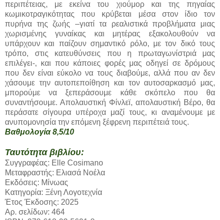
περιπέτειας, με εκείνα του χιούμορ και της πηγαίας
κωμικοτραγικότητας που κρύβεται μέσα στον ίδιο τον
πυρήνα της ζωής –γιατί τα ρεαλιστικά προβλήματα μιας
χωρισμένης γυναίκας και μητέρας εξακολουθούν να
υπάρχουν και παίζουν σημαντικό ρόλο, με τον δικό τους
τρόπο, στις κατευθύνσεις που η πρωταγωνίστριά μας
επιλέγει-, και που κάποιες φορές μας οδηγεί σε δρόμους
που δεν είναι εύκολο να τους διαβούμε, αλλά που αν δεν
χάσουμε την αυτοπεποίθηση και τον αυτοσαρκασμό μας,
μπορούμε να ξεπεράσουμε κάθε σκόπελο που θα
συναντήσουμε. Απολαυστική Φίνλεϊ, απολαυστική Βέρο, θα
περάσατε σίγουρα υπέροχα μαζί τους, κι αναμένουμε με
ανυπομονησία την επόμενη ξέφρενη περιπέτειά τους.
Βαθμολογία 8,5/10
Ταυτότητα βιβλίου:
Συγγραφέας: Elle Cosimano
Μεταφραστής: Ελιασά Νοέλα
Εκδόσεις: Μίνωας
Κατηγορία: Ξένη Λογοτεχνία
Έτος Έκδοσης: 2025
Αρ. σελίδων: 464