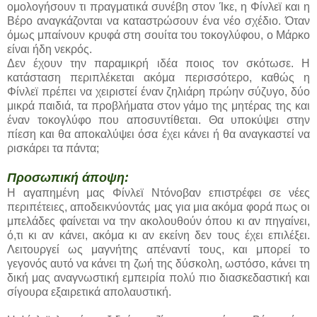
ομολογήσουν τι πραγματικά συνέβη στον Ίκε, η Φίνλεϊ και η
Βέρο αναγκάζονται να καταστρώσουν ένα νέο σχέδιο. Όταν
όμως μπαίνουν κρυφά στη σουίτα του τοκογλύφου, ο Μάρκο
είναι ήδη νεκρός.
Δεν έχουν την παραμικρή ιδέα ποιος τον σκότωσε. Η
κατάσταση περιπλέκεται ακόμα περισσότερο, καθώς η
Φίνλεϊ πρέπει να χειριστεί έναν ζηλιάρη πρώην σύζυγο, δύο
μικρά παιδιά, τα προβλήματα στον γάμο της μητέρας της και
έναν τοκογλύφο που αποσυντίθεται. Θα υποκύψει στην
πίεση και θα αποκαλύψει όσα έχει κάνει ή θα αναγκαστεί να
ρισκάρει τα πάντα;
Προσωπική άποψη:
Η αγαπημένη μας Φίνλεϊ Ντόνοβαν επιστρέφει σε νέες
περιπέτειες, αποδεικνύοντάς μας για μια ακόμα φορά πως οι
μπελάδες φαίνεται να την ακολουθούν όπου κι αν πηγαίνει,
ό,τι κι αν κάνει, ακόμα κι αν εκείνη δεν τους έχει επιλέξει.
Λειτουργεί ως μαγνήτης απέναντί τους, και μπορεί το
γεγονός αυτό να κάνει τη ζωή της δύσκολη, ωστόσο, κάνει τη
δική μας αναγνωστική εμπειρία πολύ πιο διασκεδαστική και
σίγουρα εξαιρετικά απολαυστική.