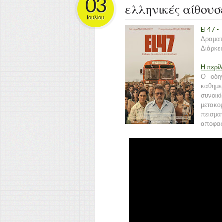
03
ελληνικές αίθουσ
Ιουλίου
El 47 -
Δραματ
Διάρκει
Η περί
Ο οδηγ
καθημε
συνοικί
μετακο
πεισμα
αποφασί