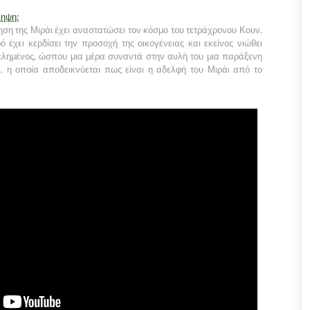
ληψη:
ηση της Μιράι έχει αναστατώσει τον κόσμο του τετράχρονου Κουν.
ό έχει κερδίσει την προσοχή της οικογένειας και εκείνος νιώθει
λημένος, ώσπου μια μέρα συναντά στην αυλή του μια παράξενη
, η οποία αποδεικνύεται πως είναι η αδελφή του Μιράι από το
.