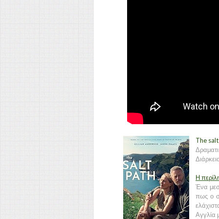
The salt
Δραματι
Διάρκεια
Η περίλ
Ένα μεσ
πως ο σ
ελάχιστ
Αγγλία 