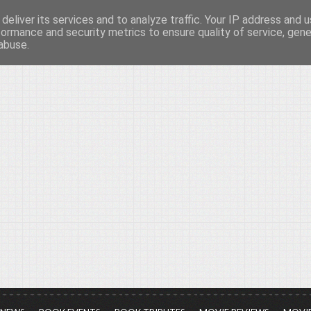
deliver its services and to analyze traffic. Your IP address and 
νών...
formance and security metrics to ensure quality of service, gen
abuse.
ια τον πολιτισμό, σε κάθε του μορφή και έκταση...