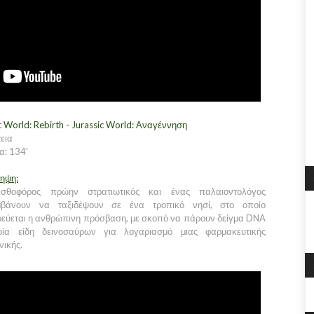
c World: Rebirth - Jurassic World: Αναγέννηση
εια
α: 134'
ληψη:
ισθοφόρος πρώην στρατιωτικός και ένας παλαιοντολόγος
μβάνουν να ταξιδέψουν σε ένα τροπικό νησί, στο οποίο
εύεται η ανθρώπινη πρόσβαση, με σκοπό να πάρουν δείγμα DNA
ία είδη δεινοσαύρων για λογαριασμό μιας φαρμακευτικής
νικής.