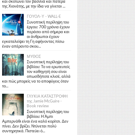
και σκοτώνει τον βασιλιά και πατέρα
της Χιονάτης, με την ίδια να γίνεται ...
ΓΟΥΟΛ-Υ - WALL-E
Συνοπτική περίληψη του
έργου: 700 χρόνια έχουν
περάσει από σήμερα και
οι άνθρωποι έχουν
εγκαταλείψει τη Γη αφήνοντας πίσω
έναν απέραντο σκου...
ΜΥΘΟΣ
Συνοπτική περίληψη του
βιβλίου: Το να ερωτευτείς
τον καθηγητή σου είναι
οπωσδήποτε κλισέ, αλλά
και πώς μπορείς να το αποφύγεις όταν
το...
ΓΛΥΚΙΑ ΚΑΤΑΣΤΡΟΦΗ
της Jamie McGuire -
Book review
Συνοπτική περίληψη του
βιβλίου: Η Άμπι
Αμπερνάθι είναι ένα καλό κορίτσι. Δεν
πίνει. Δεν βρίζει. Ντύνεται πολύ
συντηρητικά. Πιστεύει ό...