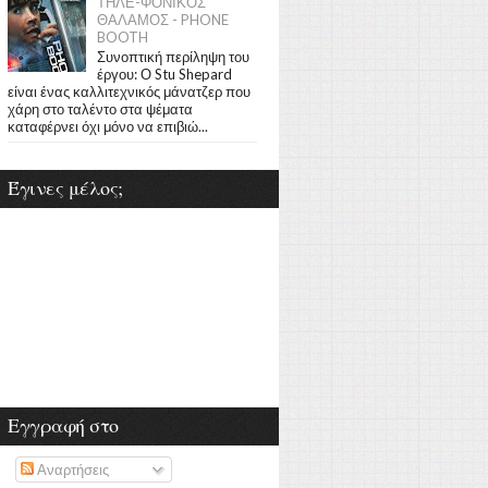
ΤΗΛΕ-ΦΟΝΙΚΟΣ
ΘΑΛΑΜΟΣ - PHONE
BOOTH
Συνοπτική περίληψη του
έργου: Ο Stu Shepard
είναι ένας καλλιτεχνικός μάνατζερ που
χάρη στο ταλέντο στα ψέματα
καταφέρνει όχι μόνο να επιβιώ...
Έγινες μέλος;
Εγγραφή στο
Αναρτήσεις