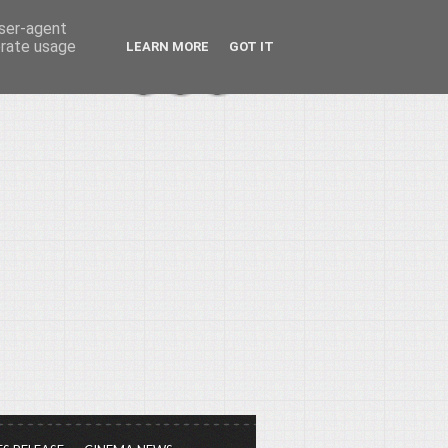
user-agent
erate usage
LEARN MORE
GOT IT