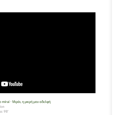
o mirai - Μιράι, η μικρή μου αδελφή
ion
α: 98'