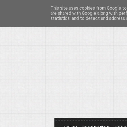
This site uses cookies from Google to 
Το μεγαλείο των Τεχ
are shared with Google along with per
statistics, and to detect and address 
Είμαστε πάντα εδώ για να μιλάμε γ