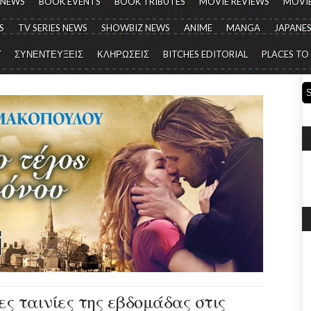
 NEWS
BOOK EVENTS
BOOK TRIBUTES
MOVIE REVIEWS
MOVIE
S
TV SERIES NEWS
SHOWBIZ NEWS
ANIME
MANGA
JAPANES
Y
ΣΥΝΕΝΤΕΥΞΕΙΣ
ΚΛΗΡΩΣΕΙΣ
BITCHES EDITORIAL
PLACES TO
έες ταινίες της εβδομάδας στις