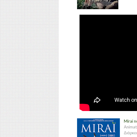
Mirai n
Animat
Διάρκει