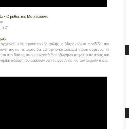
a - Ο μύθος του Μαρακούντα
on
: 90'
ηψη:
υ αρχηγού μιας προϊστορικής φυλής, ο Μαρακούντα προδίδει την
σύνη της και αποφασίζει να την εγκαταλείψει ντροπιασμένος. Κι
εται στο δάσος, όπου συναντά ένα εξωγήινο πτηνό, ο πατέρας του
ναμική αδελφή του ξεκινούν να τον βρουν και να τον φέρουν πίσω.