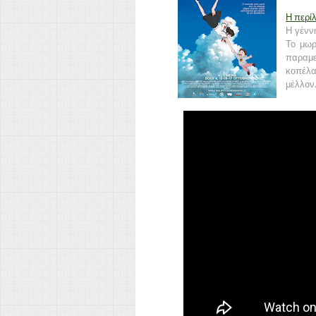
Η περί
Η γένν
Το μωρ
παραμε
κοπέλα
μέλλον