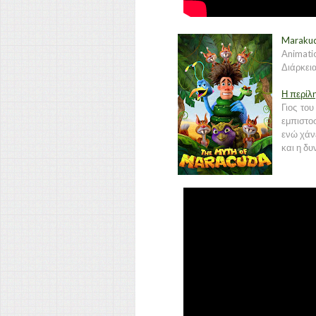
Marakud
Animati
Διάρκεια
Η περίλ
Γιος το
εμπιστο
ενώ χάν
και η δυ