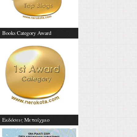
Books Category Award
Εκδόσεις Μεταίχμιο