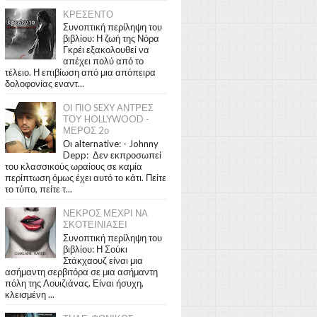
ΚΡΕΣΕΝΤΟ
Συνοπτική περίληψη του
βιβλίου: Η ζωή της Νόρα
Γκρέι εξακολουθεί να
απέχει πολύ από το
τέλειο. Η επιβίωση από μια απόπειρα
δολοφονίας εναντ...
ΟΙ ΠΙΟ SEXY ΑΝΤΡΕΣ
ΤΟΥ HOLLYWOOD -
ΜΕΡΟΣ 2ο
Οι alternative: - Johnny
Depp: Δεν εκπροσωπεί
του κλασσικούς ωραίους σε καμία
περίπτωση όμως έχει αυτό το κάτι. Πείτε
το τύπο, πείτε τ...
ΝΕΚΡΟΣ ΜΕΧΡΙ ΝΑ
ΣΚΟΤΕΙΝΙΑΣΕΙ
Συνοπτική περίληψη του
βιβλίου: Η Σούκι
Στάκχαουζ είναι μια
ασήμαντη σερβιτόρα σε μια ασήμαντη
πόλη της Λουιζιάνας. Είναι ήσυχη,
κλεισμένη ...