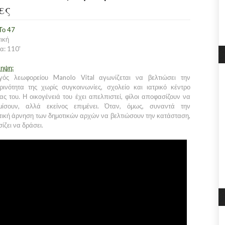
ες
 Το 47
ική
α: 110'
ληψη:
ός λεωφορείου Manolo Vital αγωνίζεται να βελτιώσει την
ρινότητα της χωρίς συγκοινωνίες, σχολείο και ιατρικό κέντρο
ας του. Η οικογένειά του έχει απελπιστεί, φίλοι αποφασίζουν να
μίσουν, αλλά εκείνος επιμένει. Όταν, όμως, συναντά την
τική άρνηση των δημοτικών αρχών να βελτιώσουν την κατάσταση,
ζει να δράσει.