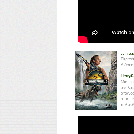
Jurassi
Περιπέτ
Διάρκει
Η περί
Μια μ
αναλα
απαγορ
από τρ
πολυεθ