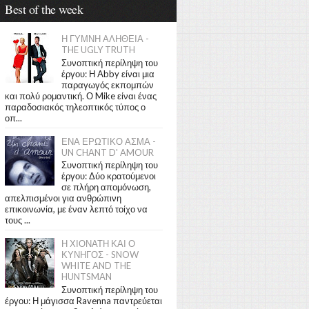
Best of the week
Η ΓΥΜΝΗ ΑΛΗΘΕΙΑ -
THE UGLY TRUTH
Συνοπτική περίληψη του
έργου: Η Abby είναι μια
παραγωγός εκπομπών
και πολύ ρομαντική. Ο Mike είναι ένας
παραδοσιακός τηλεοπτικός τύπος ο
οπ...
ΕΝΑ ΕΡΩΤΙΚΟ ΑΣΜΑ -
UN CHANT D' AMOUR
Συνοπτική περίληψη του
έργου: Δύο κρατούμενοι
σε πλήρη απομόνωση,
απελπισμένοι για ανθρώπινη
επικοινωνία, με έναν λεπτό τοίχο να
τους ...
Η ΧΙΟΝΑΤΗ ΚΑΙ Ο
ΚΥΝΗΓΟΣ - SNOW
WHITE AND THE
HUNTSMAN
Συνοπτική περίληψη του
έργου: Η μάγισσα Ravenna παντρεύεται