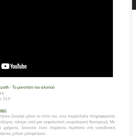
 path - Το μονοπάτι του αλατιού
κή
: 115'
ηψη:
ήλικο ζευγάρι χάνει το σπίτι του, ενώ παράλληλα πληροφορείται
ύζυγος πάσχει από μια εκφυλιστική νευρολογική διαταραχή. Με
α χρήματα, ξεκινούν έναν παράκτιο περίπατο στη νοτιοδυτική
μήκους χιλίων χιλιομέτρων.