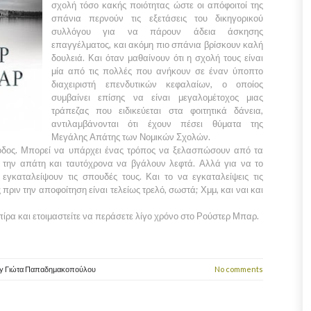
σχολή τόσο κακής ποιότητας ώστε οι απόφοιτοί της
σπάνια περνούν τις εξετάσεις του δικηγορικού
συλλόγου για να πάρουν άδεια άσκησης
επαγγέλματος, και ακόμη πιο σπάνια βρίσκουν καλή
δουλειά. Και όταν μαθαίνουν ότι η σχολή τους είναι
μία από τις πολλές που ανήκουν σε έναν ύποπτο
διαχειριστή επενδυτικών κεφαλαίων, ο οποίος
συμβαίνει επίσης να είναι μεγαλομέτοχος μιας
τράπεζας που ειδικεύεται στα φοιτητικά δάνεια,
αντιλαμβάνονται ότι έχουν πέσει θύματα της
Μεγάλης Απάτης των Νομικών Σχολών.
οδος. Μπορεί να υπάρχει ένας τρόπος να ξελασπώσουν από τα
 την απάτη και ταυτόχρονα να βγάλουν λεφτά. Αλλά για να το
εγκαταλείψουν τις σπουδές τους. Και το να εγκαταλείψεις τις
πριν την αποφοίτηση είναι τελείως τρελό, σωστά; Χμμ, και ναι και
ίρα και ετοιμαστείτε να περάσετε λίγο χρόνο στο Ρούστερ Μπαρ.
y
Γιώτα Παπαδημακοπούλου
No comments