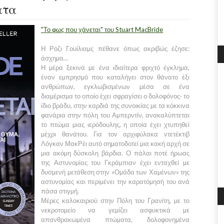
ατα
"Το φως που χάνεται" του Stuart MacBride
Η Ρόζι Γουίλιαµς πέθανε όπως ακριβώς έζησε:
άσχηµα…
Η µέρα ξεκινά µε ένα ιδιαίτερα φριχτό έγκληµα,
έναν εµπρησµό που καταλήγει στον θάνατο έξι
ανθρώπων, εγκλωβισµένων µέσα σε ένα
διαµέρισµα το οποίο έχει σφραγίσει ο δολοφόνος· το
ίδιο βράδυ, στην καρδιά της συνοικίας µε τα κόκκινα
φανάρια στην πόλη του Αµπερντίν, ανακαλύπτεται
το πτώµα µιας ιερόδουλης, η οποία έχει χτυπηθεί
µέχρι θανάτου. Για τον αρχιφύλακα ντετέκτιβ
Λόγκαν ΜακΡέι αυτό σηµατοδοτεί µια κακή αρχή σε
µια ακόµη δύσκολη βάρδια. Ο πάλαι ποτέ ήρωας
της Αστυνοµίας του Γκράµπιαν έχει ενταχθεί µε
δυσµενή µετάθεση στην «Οµάδα των Χαµένων» της
αστυνοµίας και περιµένει την καρατόµησή του ανά
πάσα στιγµή.
Μέρες καλοκαιριού στην Πόλη του Γρανίτη, µε το
νεκροτοµείο να γεµίζει ασφυκτικά µε
απανθρακωµένα πτώµατα, δολοφονηµένα