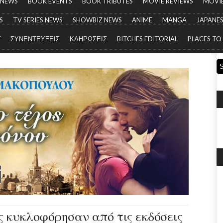
 NEWS
BOOK EVENTS
BOOK TRIBUTES
MOVIE REVIEWS
MOVIE
S
TV SERIES NEWS
SHOWBIZ NEWS
ANIME
MANGA
JAPANES
Y
ΣΥΝΕΝΤΕΥΞΕΙΣ
ΚΛΗΡΩΣΕΙΣ
BITCHES EDITORIAL
PLACES TO
ις κυκλοφόρησαν από τις εκδόσεις