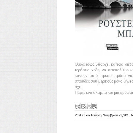
Όμως ίσως υπάρχει κάποια διέξ
τεράστια χρέη, να αποκαλύψουν
κάνουν αυτό, πρέπει πρώτα να 
σπουδές σου μερικούς μόνο μήνες 
όχι...
Πάρτε ένα σκαμπό και μια κρύα μπ
Posted on
Τετάρτη, Νοεμβρίου 21, 2018
b