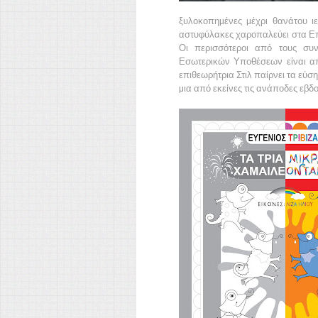
ξυλοκοπηµένες µέχρι θανάτου ι
αστυφύλακες χαροπαλεύει στα Επ
Οι περισσότεροι από τους συ
Εσωτερικών Υποθέσεων είναι απ
επιθεω­ρήτρια Στιλ παίρνει τα εύση
µια από εκείνες τις ανάποδες εβ