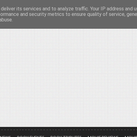
deliver its services and to analyze traffic. Your IP address and 
νών...
formance and security metrics to ensure quality of service, gen
abuse.
ια τον πολιτισμό, σε κάθε του μορφή και έκταση...