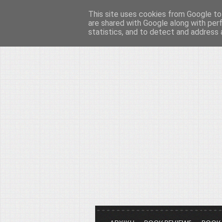
This site uses cookies from Google to 
Το μεγαλείο των Τεχ
are shared with Google along with per
statistics, and to detect and address 
Είμαστε πάντα εδώ για να μιλάμε γ