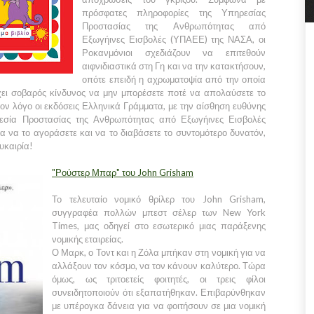
πρόσφατες πληροφορίες της Υπηρεσίας
Προστασίας της Ανθρωπότητας από
Εξωγήινες Εισβολές (ΥΠΑΕΕ) της ΝΑΣΑ, οι
Ροκανμόνιοι σχεδιάζουν να επιτεθούν
αιφνιδιαστικά στη Γη και να την κατακτήσουν,
οπότε επειδή η αχρωματοψία από την οποία
χει σοβαρός κίνδυνος να μην μπορέσετε ποτέ να απολαύσετε το
 τον λόγο οι εκδόσεις Ελληνικά Γράμματα, με την αίσθηση ευθύνης
ηρεσία Προστασίας της Ανθρωπότητας από Εξωγήινες Εισβολές
 να το αγοράσετε και να το διαβάσετε το συντομότερο δυνατόν,
υκαιρία!
"Ρούστερ Μπαρ" του John Grisham
Το τελευταίο νομικό θρίλερ του John Grisham,
συγγραφέα πολλών μπεστ σέλερ των New York
Times, μας οδηγεί στο εσωτερικό μιας παράξενης
νομικής εταιρείας.
Ο Μαρκ, ο Τοντ και η Ζόλα μπήκαν στη νομική για να
αλλάξουν τον κόσμο, να τον κάνουν καλύτερο. Τώρα
όμως, ως τριτοετείς φοιτητές, οι τρεις φίλοι
συνειδητοποιούν ότι εξαπατήθηκαν. Επιβαρύνθηκαν
με υπέρογκα δάνεια για να φοιτήσουν σε μια νομική