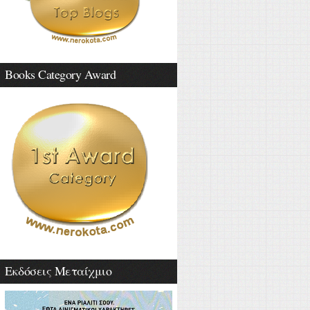
Books Category Award
Εκδόσεις Μεταίχμιο