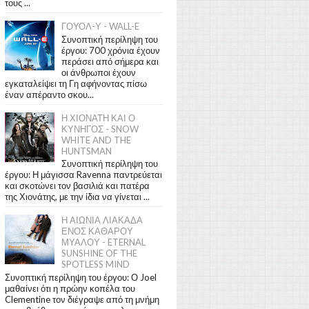
τους ...
ΓΟΥΟΛ-Υ - WALL-E
Συνοπτική περίληψη του
έργου: 700 χρόνια έχουν
περάσει από σήμερα και
οι άνθρωποι έχουν
εγκαταλείψει τη Γη αφήνοντας πίσω
έναν απέραντο σκου...
Η ΧΙΟΝΑΤΗ ΚΑΙ Ο
ΚΥΝΗΓΟΣ - SNOW
WHITE AND THE
HUNTSMAN
Συνοπτική περίληψη του
έργου: Η μάγισσα Ravenna παντρεύεται
και σκοτώνει τον βασιλιά και πατέρα
της Χιονάτης, με την ίδια να γίνεται ...
Η ΑΙΩΝΙΑ ΛΙΑΚΑΔΑ
ΕΝΟΣ ΚΑΘΑΡΟΥ
ΜΥΑΛΟΥ - ETERNAL
SUNSHINE OF THE
SPOTLESS MIND
Συνοπτική περίληψη του έργου: Ο Joel
μαθαίνει ότι η πρώην κοπέλα του
Clementine τον διέγραψε από τη μνήμη