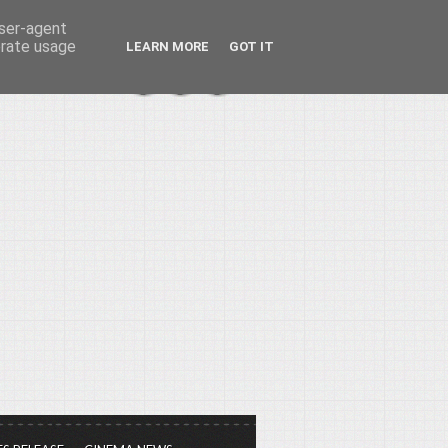
user-agent
erate usage
LEARN MORE
GOT IT