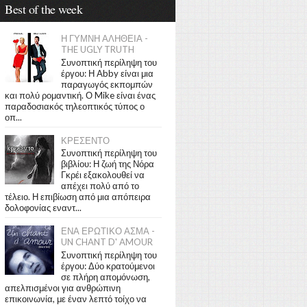
Best of the week
Η ΓΥΜΝΗ ΑΛΗΘΕΙΑ -
THE UGLY TRUTH
Συνοπτική περίληψη του
έργου: Η Abby είναι μια
παραγωγός εκπομπών
και πολύ ρομαντική. Ο Mike είναι ένας
παραδοσιακός τηλεοπτικός τύπος ο
οπ...
ΚΡΕΣΕΝΤΟ
Συνοπτική περίληψη του
βιβλίου: Η ζωή της Νόρα
Γκρέι εξακολουθεί να
απέχει πολύ από το
τέλειο. Η επιβίωση από μια απόπειρα
δολοφονίας εναντ...
ΕΝΑ ΕΡΩΤΙΚΟ ΑΣΜΑ -
UN CHANT D' AMOUR
Συνοπτική περίληψη του
έργου: Δύο κρατούμενοι
σε πλήρη απομόνωση,
απελπισμένοι για ανθρώπινη
επικοινωνία, με έναν λεπτό τοίχο να