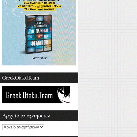
GreekOtakuTeam
Αρχείο αναρτήσεων