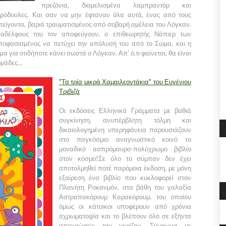
πρεζόνια, διαµελισµένα λαµπραντόρ και
ερόδουλες. Και σαν να µην έφταναν όλα αυτά, ένας από τους
είγοντα, βαριά τραυµατισµένος από σοβαρή αµέλεια του Λόγκαν.
ναδέλφους του τον αποφεύγουν, ο επιθεωρητής Νάπιερ των
οφασισµένος να πετύχει την απόλυσή του από το Σώµα, και η
µα για οτιδήποτε κάνει σωστά ο Λόγκαν. Απ’ ό,τι φαίνεται, θα είναι
δοµάδες…
"Τα τρία μικρά Χαμαιλεοντάκια" του Ευγένιου
Τριβιζά
Οι εκδόσεις Ελληνικά Γράμματα με βαθιά
συγκίνηση, ανυπέρβλητη τόλμη και
δικαιολογημένη υπερηφάνεια παρουσιάζουν
στο παγκόσμιο αναγνωστικό κοινό το
μοναδικό ασπρόμαυρο-πολύχρωμο βιβλίο
στον κόσμο!Σε όλο το σύμπαν δεν έχει
αποτολμηθεί ποτέ παρόμοια έκδοση, με μόνη
εξαίρεση ένα βιβλίο που κυκλοφορεί στον
Πλανήτη Ροκανμόν, στα βάθη του γαλαξία
Αστραπακόρουμ Καρακόρουμ, του οποίου
όμως οι κάτοικοι υποφέρουν από χρόνια
αχρωματοψία και το βλέπουν όλο σε εξήντα
αποχρώσεις του γκρίζου. Σύμφωνα με