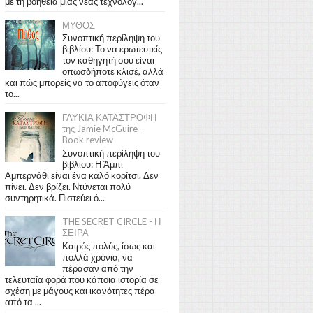
με τη βοήθεια μιας νέας τεχνολογ...
ΜΥΘΟΣ
Συνοπτική περίληψη του
βιβλίου: Το να ερωτευτείς
τον καθηγητή σου είναι
οπωσδήποτε κλισέ, αλλά
και πώς μπορείς να το αποφύγεις όταν
το...
ΓΛΥΚΙΑ ΚΑΤΑΣΤΡΟΦΗ
της Jamie McGuire -
Book review
Συνοπτική περίληψη του
βιβλίου: Η Άμπι
Αμπερνάθι είναι ένα καλό κορίτσι. Δεν
πίνει. Δεν βρίζει. Ντύνεται πολύ
συντηρητικά. Πιστεύει ό...
THE SECRET CIRCLE - Η
ΣΕΙΡΑ
Καιρός πολύς, ίσως και
πολλά χρόνια, να
πέρασαν από την
τελευταία φορά που κάποια ιστορία σε
σχέση με μάγους και ικανότητες πέρα
από τα ...