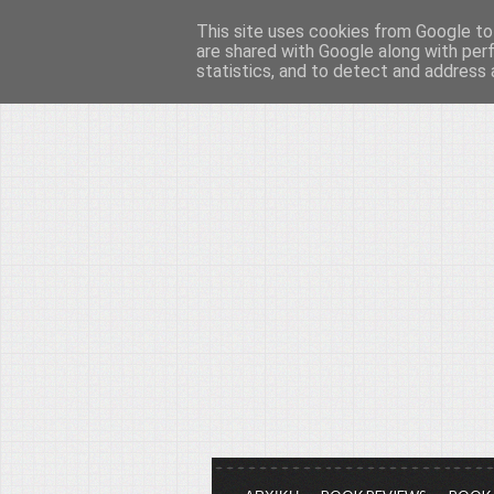
This site uses cookies from Google to 
Το μεγαλείο των Τεχ
are shared with Google along with per
statistics, and to detect and address 
Είμαστε πάντα εδώ για να μιλάμε γ