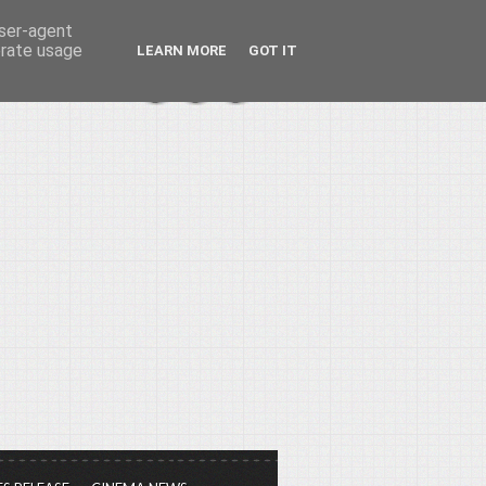
user-agent
erate usage
LEARN MORE
GOT IT