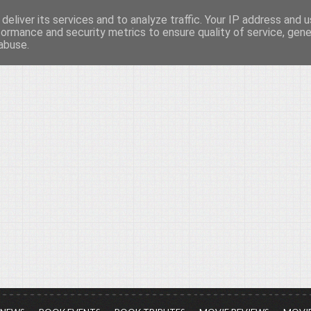
deliver its services and to analyze traffic. Your IP address and 
νών...
formance and security metrics to ensure quality of service, gen
abuse.
ια τον πολιτισμό, σε κάθε του μορφή και έκταση...