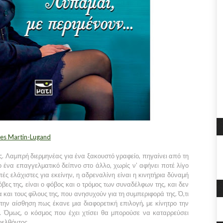
nes Martin-Lugand
της. Λαμπρή διερμηνέας για ένα ξακουστό γραφείο, πηγαίνει από τη
 ένα επαγγελματικό δείπνο στο άλλο, χωρίς ν’ αφήνει ποτέ λίγο
ές ελάχιστες για εκείνην, η αδρεναλίνη είναι η κινητήρια δύναμή
ες της, είναι ο φόβος και ο τρόμος των συναδέλφων της, και δεν
 και τους φίλους της, που ανησυχούν για τη συμπεριφορά της. Ό,τι
 την αίσθηση πως έκανε μια διαφορετική επιλογή, με κίνητρο την
α. Όμως, ο κόσμος που έχει χτίσει θα μπορούσε να καταρρεύσει
ελθόντος.