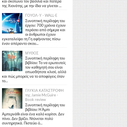
και σκοτώνει τον βασιλιά και πατέρα
της Χιονάτης, με την ίδια να γίνεται ...
ΓΟΥΟΛ-Υ - WALL-E
Συνοπτική περίληψη του
έργου: 700 χρόνια έχουν
περάσει από σήμερα και
οι άνθρωποι έχουν
εγκαταλείψει τη Γη αφήνοντας πίσω
έναν απέραντο σκου...
ΜΥΘΟΣ
Συνοπτική περίληψη του
βιβλίου: Το να ερωτευτείς
τον καθηγητή σου είναι
οπωσδήποτε κλισέ, αλλά
και πώς μπορείς να το αποφύγεις όταν
το...
ΓΛΥΚΙΑ ΚΑΤΑΣΤΡΟΦΗ
της Jamie McGuire -
Book review
Συνοπτική περίληψη του
βιβλίου: Η Άμπι
Αμπερνάθι είναι ένα καλό κορίτσι. Δεν
πίνει. Δεν βρίζει. Ντύνεται πολύ
συντηρητικά. Πιστεύει ό...