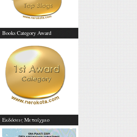
Books Category Award
Εκδόσεις Μεταίχμιο