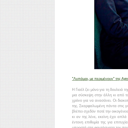
"Λυπάμαι, με περιμένουν" της Ag
Η Γιαέλ ζει μόνο για τη δουλειά 
μια σύσκεψη στην άλλη κι από το
χρόνο για να ανασάνει. Οι διακοπ
της. Σκαρφαλωμένη πάντα στις γόβ
βλέπει σχεδόν ποτέ την οικογένεια
κι αν της λένε, εκείνη έχει απλά
έντονη επιθυμία της για επιτυχί
μπροστά στα φαντάσματα του παρ