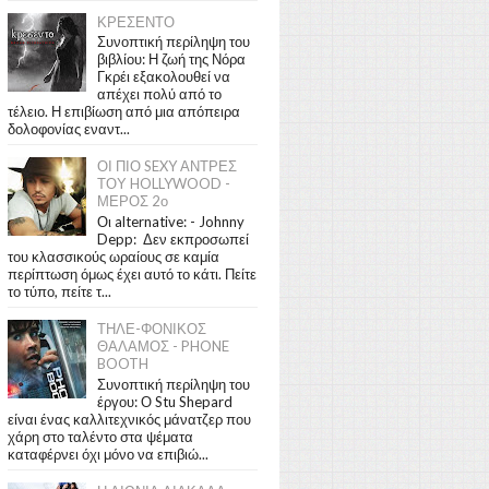
ΚΡΕΣΕΝΤΟ
Συνοπτική περίληψη του
βιβλίου: Η ζωή της Νόρα
Γκρέι εξακολουθεί να
απέχει πολύ από το
τέλειο. Η επιβίωση από μια απόπειρα
δολοφονίας εναντ...
ΟΙ ΠΙΟ SEXY ΑΝΤΡΕΣ
ΤΟΥ HOLLYWOOD -
ΜΕΡΟΣ 2ο
Οι alternative: - Johnny
Depp: Δεν εκπροσωπεί
του κλασσικούς ωραίους σε καμία
περίπτωση όμως έχει αυτό το κάτι. Πείτε
το τύπο, πείτε τ...
ΤΗΛΕ-ΦΟΝΙΚΟΣ
ΘΑΛΑΜΟΣ - PHONE
BOOTH
Συνοπτική περίληψη του
έργου: Ο Stu Shepard
είναι ένας καλλιτεχνικός μάνατζερ που
χάρη στο ταλέντο στα ψέματα
καταφέρνει όχι μόνο να επιβιώ...