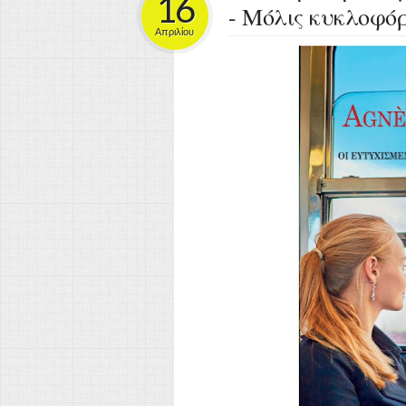
16
- Μόλις κυκλοφόρ
Απριλίου