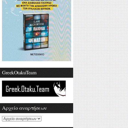
GreekOtakuTeam
Αρχείο αναρτήσεων