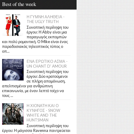
Best of the week
Η ΓΥΜΝΗ ΑΛΗΘΕΙΑ -
THE UGLY TRUTH
Συνοπτική περίληψη του
έργου: Η Abby είναι μια
παραγωγός εκπομπών
και πολύ ρομαντική. Ο Mike είναι ένας
παραδοσιακός τηλεοπτικός τύπος ο
οπ...
ΕΝΑ ΕΡΩΤΙΚΟ ΑΣΜΑ -
UN CHANT D' AMOUR
Συνοπτική περίληψη του
έργου: Δύο κρατούμενοι
σε πλήρη απομόνωση,
απελπισμένοι για ανθρώπινη
επικοινωνία, με έναν λεπτό τοίχο να
τους ...
Η ΧΙΟΝΑΤΗ ΚΑΙ Ο
ΚΥΝΗΓΟΣ - SNOW
WHITE AND THE
HUNTSMAN
Συνοπτική περίληψη του
έργου: Η μάγισσα Ravenna παντρεύεται