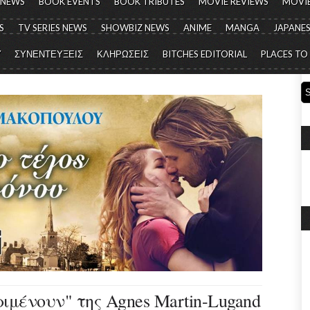
 NEWS
BOOK EVENTS
BOOK TRIBUTES
MOVIE REVIEWS
MOVIE
S
TV SERIES NEWS
SHOWBIZ NEWS
ANIME
MANGA
JAPANES
Y
ΣΥΝΕΝΤΕΥΞΕΙΣ
ΚΛΗΡΩΣΕΙΣ
BITCHES EDITORIAL
PLACES TO
ιμένουν" της Agnes Martin-Lugand