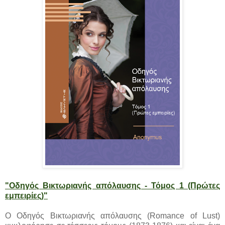
"Οδηγός Βικτωριανής απόλαυσης - Τόμος 1 (Πρώτες
εμπειρίες)"
Ο Οδηγός Βικτωριανής απόλαυσης (Romance of Lust)