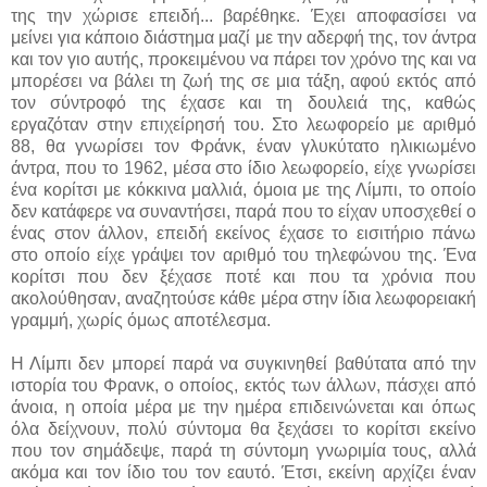
της την χώρισε επειδή... βαρέθηκε. Έχει αποφασίσει να
μείνει για κάποιο διάστημα μαζί με την αδερφή της, τον άντρα
και τον γιο αυτής, προκειμένου να πάρει τον χρόνο της και να
μπορέσει να βάλει τη ζωή της σε μια τάξη, αφού εκτός από
τον σύντροφό της έχασε και τη δουλειά της, καθώς
εργαζόταν στην επιχείρησή του. Στο λεωφορείο με αριθμό
88, θα γνωρίσει τον Φράνκ, έναν γλυκύτατο ηλικιωμένο
άντρα, που το 1962, μέσα στο ίδιο λεωφορείο, είχε γνωρίσει
ένα κορίτσι με κόκκινα μαλλιά, όμοια με της Λίμπι, το οποίο
δεν κατάφερε να συναντήσει, παρά που το είχαν υποσχεθεί ο
ένας στον άλλον, επειδή εκείνος έχασε το εισιτήριο πάνω
στο οποίο είχε γράψει τον αριθμό του τηλεφώνου της. Ένα
κορίτσι που δεν ξέχασε ποτέ και που τα χρόνια που
ακολούθησαν, αναζητούσε κάθε μέρα στην ίδια λεωφορειακή
γραμμή, χωρίς όμως αποτέλεσμα.
Η Λίμπι δεν μπορεί παρά να συγκινηθεί βαθύτατα από την
ιστορία του Φρανκ, ο οποίος, εκτός των άλλων, πάσχει από
άνοια, η οποία μέρα με την ημέρα επιδεινώνεται και όπως
όλα δείχνουν, πολύ σύντομα θα ξεχάσει το κορίτσι εκείνο
που τον σημάδεψε, παρά τη σύντομη γνωριμία τους, αλλά
ακόμα και τον ίδιο του τον εαυτό. Έτσι, εκείνη αρχίζει έναν