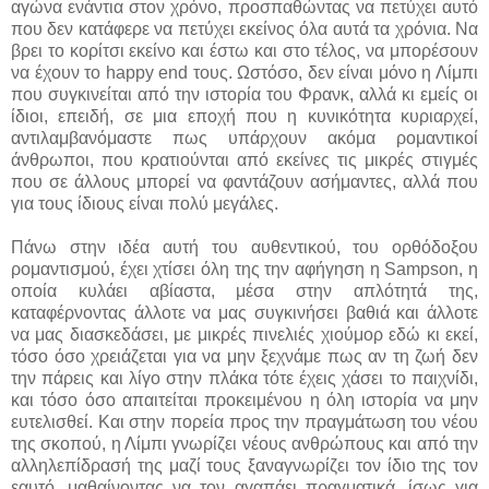
αγώνα ενάντια στον χρόνο, προσπαθώντας να πετύχει αυτό
που δεν κατάφερε να πετύχει εκείνος όλα αυτά τα χρόνια. Να
βρει το κορίτσι εκείνο και έστω και στο τέλος, να μπορέσουν
να έχουν το happy end τους. Ωστόσο, δεν είναι μόνο η Λίμπι
που συγκινείται από την ιστορία του Φρανκ, αλλά κι εμείς οι
ίδιοι, επειδή, σε μια εποχή που η κυνικότητα κυριαρχεί,
αντιλαμβανόμαστε πως υπάρχουν ακόμα ρομαντικοί
άνθρωποι, που κρατιούνται από εκείνες τις μικρές στιγμές
που σε άλλους μπορεί να φαντάζουν ασήμαντες, αλλά που
για τους ίδιους είναι πολύ μεγάλες.
Πάνω στην ιδέα αυτή του αυθεντικού, του ορθόδοξου
ρομαντισμού, έχει χτίσει όλη της την αφήγηση η Sampson, η
οποία κυλάει αβίαστα, μέσα στην απλότητά της,
καταφέρνοντας άλλοτε να μας συγκινήσει βαθιά και άλλοτε
να μας διασκεδάσει, με μικρές πινελιές χιούμορ εδώ κι εκεί,
τόσο όσο χρειάζεται για να μην ξεχνάμε πως αν τη ζωή δεν
την πάρεις και λίγο στην πλάκα τότε έχεις χάσει το παιχνίδι,
και τόσο όσο απαιτείται προκειμένου η όλη ιστορία να μην
ευτελισθεί. Και στην πορεία προς την πραγμάτωση του νέου
της σκοπού, η Λίμπι γνωρίζει νέους ανθρώπους και από την
αλληλεπίδρασή της μαζί τους ξαναγνωρίζει τον ίδιο της τον
εαυτό, μαθαίνοντας να τον αγαπάει πραγματικά, ίσως για