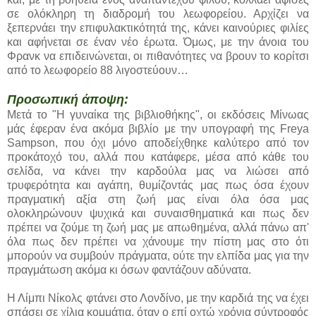
σε ολόκληρη τη διαδρομή του λεωφορείου. Αρχίζει να
ξεπερνάει την επιφυλακτικότητά της, κάνει καινούριες φιλίες
και αφήνεται σε έναν νέο έρωτα. Όμως, με την άνοια του
Φρανκ να επιδεινώνεται, οι πιθανότητες να βρουν το κορίτσι
από το λεωφορείο 88 λιγοστεύουν…
Προσωπική άποψη:
Μετά το "Η γυναίκα της βιβλιοθήκης", οι εκδόσεις Μίνωας
μάς έφεραν ένα ακόμα βιβλίο με την υπογραφή της Freya
Sampson, που όχι μόνο αποδείχθηκε καλύτερο από τον
προκάτοχό του, αλλά που κατάφερε, μέσα από κάθε του
σελίδα, να κάνει την καρδούλα μας να λιώσει από
τρυφερότητα και αγάπη, θυμίζοντάς μας πως όσα έχουν
πραγματική αξία στη ζωή μας είναι όλα όσα μας
ολοκληρώνουν ψυχικά και συναισθηματικά και πως δεν
πρέπει να ζούμε τη ζωή μας με απωθημένα, αλλά πάνω απ'
όλα πως δεν πρέπει να χάνουμε την πίστη μας στο ότι
μπορούν να συμβούν πράγματα, ούτε την ελπίδα μας για την
πραγμάτωση ακόμα κι όσων φαντάζουν αδύνατα.
Η Λίμπι Νίκολς φτάνει στο Λονδίνο, με την καρδιά της να έχει
σπάσει σε χίλια κομμάτια, όταν ο επί οχτώ χρόνια σύντροφός