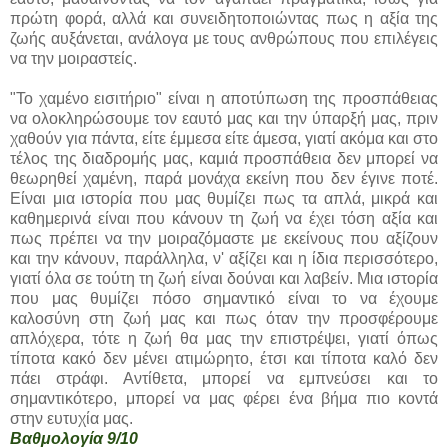
πρώτη φορά, αλλά και συνειδητοποιώντας πως η αξία της
ζωής αυξάνεται, ανάλογα με τους ανθρώπους που επιλέγεις
να την μοιραστείς.
"Το χαμένο εισιτήριο" είναι η αποτύπωση της προσπάθειας
να ολοκληρώσουμε τον εαυτό μας και την ύπαρξή μας, πριν
χαθούν για πάντα, είτε έμμεσα είτε άμεσα, γιατί ακόμα και στο
τέλος της διαδρομής μας, καμιά προσπάθεια δεν μπορεί να
θεωρηθεί χαμένη, παρά μονάχα εκείνη που δεν έγινε ποτέ.
Είναι μια ιστορία που μας θυμίζει πως τα απλά, μικρά και
καθημερινά είναι που κάνουν τη ζωή να έχει τόση αξία και
πως πρέπει να την μοιραζόμαστε με εκείνους που αξίζουν
και την κάνουν, παράλληλα, ν' αξίζει και η ίδια περισσότερο,
γιατί όλα σε τούτη τη ζωή είναι δούναι και λαβείν. Μια ιστορία
που μας θυμίζει πόσο σημαντικό είναι το να έχουμε
καλοσύνη στη ζωή μας και πως όταν την προσφέρουμε
απλόχερα, τότε η ζωή θα μας την επιστρέψει, γιατί όπως
τίποτα κακό δεν μένει ατιμώρητο, έτσι και τίποτα καλό δεν
πάει στράφι. Αντίθετα, μπορεί να εμπνεύσει και το
σημαντικότερο, μπορεί να μας φέρει ένα βήμα πιο κοντά
στην ευτυχία μας.
Βαθμολογία 9/10