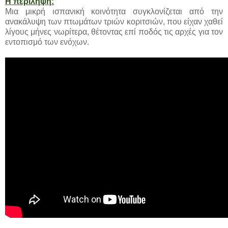
Η περίληψη:
Μια μικρή ισπανική κοινότητα συγκλονίζεται από την
ανακάλυψη των πτωμάτων τριών κοριτσιών, που είχαν χαθεί
λίγους μήνες νωρίτερα, θέτοντας επί ποδός τις αρχές για τον
εντοπισμό των ενόχων.