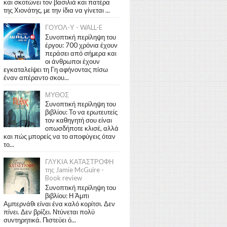
και σκοτώνει τον βασιλιά και πατέρα
της Χιονάτης, με την ίδια να γίνεται ...
ΓΟΥΟΛ-Υ - WALL-E
Συνοπτική περίληψη του
έργου: 700 χρόνια έχουν
περάσει από σήμερα και
οι άνθρωποι έχουν
εγκαταλείψει τη Γη αφήνοντας πίσω
έναν απέραντο σκου...
ΜΥΘΟΣ
Συνοπτική περίληψη του
βιβλίου: Το να ερωτευτείς
τον καθηγητή σου είναι
οπωσδήποτε κλισέ, αλλά
και πώς μπορείς να το αποφύγεις όταν
το...
ΓΛΥΚΙΑ ΚΑΤΑΣΤΡΟΦΗ
της Jamie McGuire -
Book review
Συνοπτική περίληψη του
βιβλίου: Η Άμπι
Αμπερνάθι είναι ένα καλό κορίτσι. Δεν
πίνει. Δεν βρίζει. Ντύνεται πολύ
συντηρητικά. Πιστεύει ό...