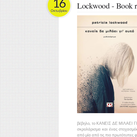
16
Lockwood - Book 
Οκτωβρίου
βέβηλο, το ΚΑΝΕΙΣ ΔΕ ΜΙΛΑΕΙ ΓΙ’
σκρολάρισμα και ένας στοχασμό
από μία από τις πιο πρωτότυπες φ