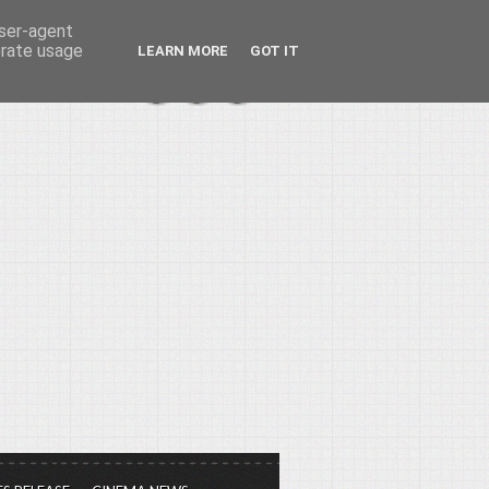
user-agent
erate usage
LEARN MORE
GOT IT