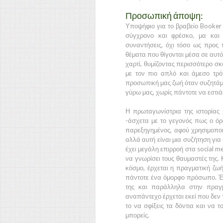
Προσωπική άποψη:
Υποψήφιο για το βραβείο Booker το
σύγχρονο και φρέσκο, μα και 
συναντήσεις, όχι τόσο ως προς 
θέματα που θίγονται μέσα σε αυτό
χαρτί, θυμίζοντας περισσότερο σκ
με τον πιο απλό και άμεσο τρ
προσωπική μας ζωή όταν συζητάμε
γύρω μας, χωρίς πάντοτε να εστιά
Η πρωταγωνίστρια της ιστορίας
-άσχετα με το γεγονός πως ο όρ
παρεξηγημένος, αφού χρησιμοποι
αλλά αυτή είναι μια συζήτηση για
έχει μεγάλη επιρροή στα social me
να γνωρίσει τους θαυμαστές της. 
κόσμο, έρχεται η πραγματική ζωή
πάντοτε ένα όμορφο πρόσωπο. Έν
της και παράλληλα στην πραγμ
αναπάντεχο έρχεται εκεί που δεν τ
το να σφίξεις τα δόντια και να τ
μπορείς.