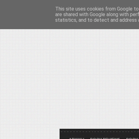
This site uses cookies from Google to 
Το μεγαλείο των Τεχ
are shared with Google along with per
statistics, and to detect and address 
Είμαστε πάντα εδώ για να μιλάμε γ