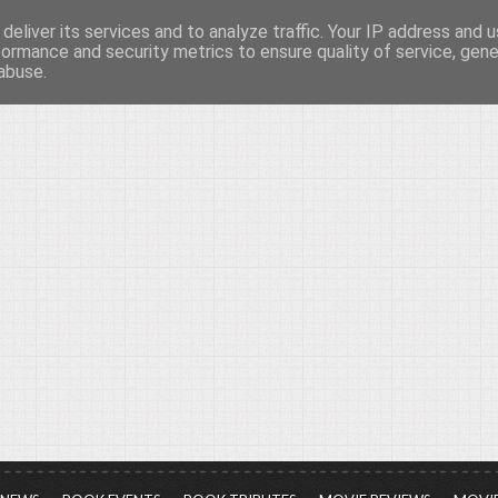
deliver its services and to analyze traffic. Your IP address and 
νών...
formance and security metrics to ensure quality of service, gen
abuse.
ια τον πολιτισμό, σε κάθε του μορφή και έκταση...