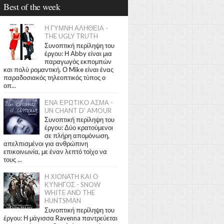
Best of the week
Η ΓΥΜΝΗ ΑΛΗΘΕΙΑ -
THE UGLY TRUTH
Συνοπτική περίληψη του
έργου: Η Abby είναι μια
παραγωγός εκπομπών
και πολύ ρομαντική. Ο Mike είναι ένας
παραδοσιακός τηλεοπτικός τύπος ο
οπ...
ΕΝΑ ΕΡΩΤΙΚΟ ΑΣΜΑ -
UN CHANT D' AMOUR
Συνοπτική περίληψη του
έργου: Δύο κρατούμενοι
σε πλήρη απομόνωση,
απελπισμένοι για ανθρώπινη
επικοινωνία, με έναν λεπτό τοίχο να
τους ...
Η ΧΙΟΝΑΤΗ ΚΑΙ Ο
ΚΥΝΗΓΟΣ - SNOW
WHITE AND THE
HUNTSMAN
Συνοπτική περίληψη του
έργου: Η μάγισσα Ravenna παντρεύεται