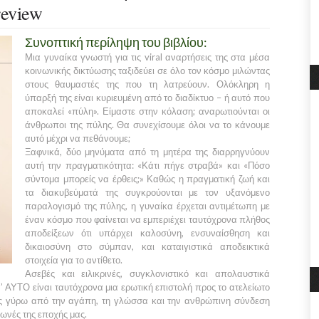
review
Συνοπτική περίληψη του βιβλίου:
Μια γυναίκα γνωστή για τις viral αναρτήσεις της στα μέσα
κοινωνικής δικτύωσης ταξιδεύει σε όλο τον κόσμο μιλώντας
στους θαυμαστές της που τη λατρεύουν. Ολόκληρη η
ύπαρξή της είναι κυριευμένη από το διαδίκτυο – ή αυτό που
αποκαλεί «πύλη». Είμαστε στην κόλαση; αναρωτιούνται οι
άνθρωποι της πύλης. Θα συνεχίσουμε όλοι να το κάνουμε
αυτό μέχρι να πεθάνουμε;
Ξαφνικά, δύο μηνύματα από τη μητέρα της διαρρηγνύουν
αυτή την πραγματικότητα: «Κάτι πήγε στραβά» και «Πόσο
σύντομα μπορείς να έρθεις;» Καθώς η πραγματική ζωή και
τα διακυβεύματά της συγκρούονται με τον υξανόμενο
παραλογισμό της πύλης, η γυναίκα έρχεται αντιμέτωπη με
έναν κόσμο που φαίνεται να εμπεριέχει ταυτόχρονα πλήθος
αποδείξεων ότι υπάρχει καλοσύνη, ενσυναίσθηση και
δικαιοσύνη στο σύμπαν, και καταιγιστικά αποδεικτικά
στοιχεία για το αντίθετο.
Ασεβές και ειλικρινές, συγκλονιστικό και απολαυστικά
 ΑΥΤΟ είναι ταυτόχρονα μια ερωτική επιστολή προς το ατελείωτο
ς γύρω από την αγάπη, τη γλώσσα και την ανθρώπινη σύνδεση
ωνές της εποχής μας.