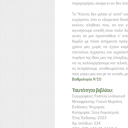
παρηγορήσει, ακόμα κι αν δεν λύσ
Το "Κανείς δεν μιλάει γι' αυτό" κ
ευχάριστο, όσο κι εξαιρετικά δυσ
εκείνες αλήθειες που, αν και 
αγνοήσουμε επειδή είναι πολύ δύ
αυτές σε μια προσπάθεια ν' απ
θυμίζει με πόσα ασήμαντα πρά
χρόνο μας χωρίς να έχουν καμί
παντελώς άχρηστες και αχρείαστε
πυρήνα της ίδιας μας της ύπαρξης,
να τις καλλιεργήσουμε και τελικά
τις εκτιμήσουμε, αναθεωρώντας τις
τους γύρω μας και με τα socials, 
Βαθμολογία 9/10
Ταυτότητα βιβλίου:
Συγγραφέας: Patricia Lockwood
Μεταφραστής: Γκανά Μυρσίνη
Εκδόσεις: Ψυχογιός
Κατηγορία: Ξένη Λογοτεχνία
Έτος Έκδοσης: 2023
Αρ. σελίδων: 224