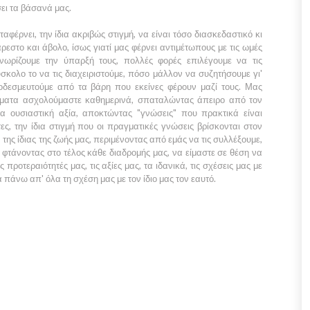
ει τα βάσανά μας.
αταφέρνει, την ίδια ακριβώς στιγμή, να είναι τόσο διασκεδαστικό κι
άρεστο και άβολο, ίσως γιατί μας φέρνει αντιμέτωπους με τις ωμές
γνωρίζουμε την ύπαρξή τους, πολλές φορές επιλέγουμε να τις
σκολο το να τις διαχειριστούμε, πόσο μάλλον να συζητήσουμε γι'
οδεσμευτούμε από τα βάρη που εκείνες φέρουν μαζί τους. Μας
γματα ασχολούμαστε καθημερινά, σπαταλώντας άπειρο από τον
α ουσιαστική αξία, αποκτώντας "γνώσεις" που πρακτικά είναι
ς, την ίδια στιγμή που οι πραγματικές γνώσεις βρίσκονται στον
 της ίδιας της ζωής μας, περιμένοντας από εμάς να τις συλλέξουμε,
, φτάνοντας στο τέλος κάθε διαδρομής μας, να είμαστε σε θέση να
 προτεραιότητές μας, τις αξίες μας, τα ιδανικά, τις σχέσεις μας με
μα πάνω απ' όλα τη σχέση μας με τον ίδιο μας τον εαυτό.