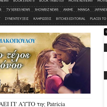
 NEWS
BOOK EVENTS
BOOK TRIBUTES
MOVIE REVIEWS
MOVIE
S
TV SERIES NEWS
SHOWBIZ NEWS
ANIME
MANGA
JAPANES
Y
ΣΥΝΕΝΤΕΥΞΕΙΣ
ΚΛΗΡΩΣΕΙΣ
BITCHES EDITORIAL
PLACES TO
Ι ΓΙ' ΑΥΤΟ της Patricia