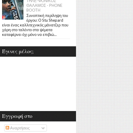
ΤΗΛΕ-ΦΟΝΙΚΟΣ
ΘΑΛΑΜΟΣ - PHONE
BOOTH
Συνοπτική περίληψη του
έργου: Ο Stu Shepard
είναι ένας καλλιτεχνικός μάνατζερ που
χάρη στο ταλέντο στα ψέματα
καταφέρνει όχι μόνο να επιβιώ...
Έγινες μέλος;
Εγγραφή στο
Αναρτήσεις