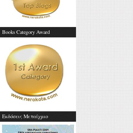
Books Category Award
Εκδόσεις Μεταίχμιο