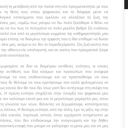
 αυτή τη μετάβαση από την παλιά στη νέα πραγματικότητα, με τους
υν τη θέση τους στους ψηφιακούς και τα διάφορα μέσα να
ολογικά επιτεύγματα που έμελλαν να αλλάξουν τη ζωή, την
χέσεις μας, νομίζω πως μπορώ να δω πολύ ξεκάθαρα τι θέλει να
ρώ να πω πως το πετυχαίνει σε πολύ μεγάλο βαθμό. Ως ενήλικας
τελεί ένα από τα μεγαλύτερα κομμάτια της καθημερινότητάς μου
πορώ επίσης να διακρίνω την έμφαση που η ίδια επιθυμεί να δώσει
όλοι μας, ακόμα κι αν δεν το παραδεχόμαστε. Στη ζωή εκείνη που
 την οθόνη ενός υπολογιστή, και σε εκείνη που πραγματικά ζούμε
 αυτό συνεπάγεται.
 χωρισμένο σε δύο εκ διαμέτρου αντίθετες ενότητες, οι οποίες
 την αντίθεση των δύο κόσμων και προσώπων που ανέφερα
ίνουμε να τους επιδεικνύουμε και να προσπαθούμε να τους
 τους δε θέλουμε να τους κρατήσουμε σαν καλά φυλαγμένους σε
 κανείς δεν θα τους δει, ίσως γιατί δεν αντέχουμε στη σκέψη του
υς. Η πρώτη ενότητα στηρίζεται στην ύπαρξη του ψηφιακού μας
 τον καλύτερο εαυτό μας και το μεγαλύτερο χαμόγελό μας, όπου
 τη γλώσσα των νέων, θέλοντας να ξεχωρίσουμε, καταλήγοντας
ους άλλους. Η δεύτερη ενότητα, από την άλλη, έχει τις ρίζες της στην
 όλα εύκολα, λαμπερά, αστεία, όπου ερχόμαστε αντιμέτωποι με
στάσεις, που δεν επιδιώκουμε την αναγνώριση και την δήθεν
ιαστική επαφή που μπορεί να γαληνέψει το μέσα μας και να μας