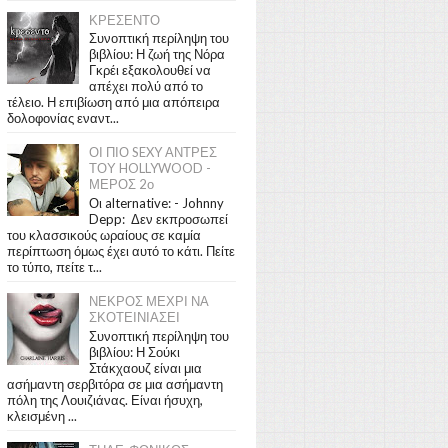
ΚΡΕΣΕΝΤΟ
Συνοπτική περίληψη του
βιβλίου: Η ζωή της Νόρα
Γκρέι εξακολουθεί να
απέχει πολύ από το
τέλειο. Η επιβίωση από μια απόπειρα
δολοφονίας εναντ...
ΟΙ ΠΙΟ SEXY ΑΝΤΡΕΣ
ΤΟΥ HOLLYWOOD -
ΜΕΡΟΣ 2ο
Οι alternative: - Johnny
Depp: Δεν εκπροσωπεί
του κλασσικούς ωραίους σε καμία
περίπτωση όμως έχει αυτό το κάτι. Πείτε
το τύπο, πείτε τ...
ΝΕΚΡΟΣ ΜΕΧΡΙ ΝΑ
ΣΚΟΤΕΙΝΙΑΣΕΙ
Συνοπτική περίληψη του
βιβλίου: Η Σούκι
Στάκχαουζ είναι μια
ασήμαντη σερβιτόρα σε μια ασήμαντη
πόλη της Λουιζιάνας. Είναι ήσυχη,
κλεισμένη ...