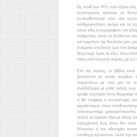
Ως παιδί των 90's, που έζησα όλη
αναλογικούς τρόπους να δίνο
αντικαθίστανται από νέα τεχν
καθημερινότητα, ακόμα και τις σ
κάνει εδώ η συγγραφέας και μπο
άνθρωπος, όπου το διαδίκτυο απο
και εργαλείο της δουλειάς μου, μ
ανάμεσα στη διπλή ζωή που ζούμε 
δείχνουμε προς τα έξω, πίσω από
πίσω από κλειστές πόρτες, με ό,τι
Επί της ουσίας, το βιβλίο είναι
βασίζονται σε αυτήν ακριβώς
παραπάνω, με τους μεν να τε
αναδείξουμε με κάθε τρόπο, ενώ
κρυφά συρτάρια όπου θαρρούμε πως
τι θα επιφέρει η αποκάλυψή το
μικρόκοσμου, όπου αναδεικνύουμε
επικοινωνούμε χρησιμοποιώντας
τελικά να είμαστε ίδιοι με όλους τ
πραγματική ζωή, όπου δεν είναι
δύσκολες ή και οδυνηρές κατα
αποδοχή αγνώστων, αλλά την ουσ