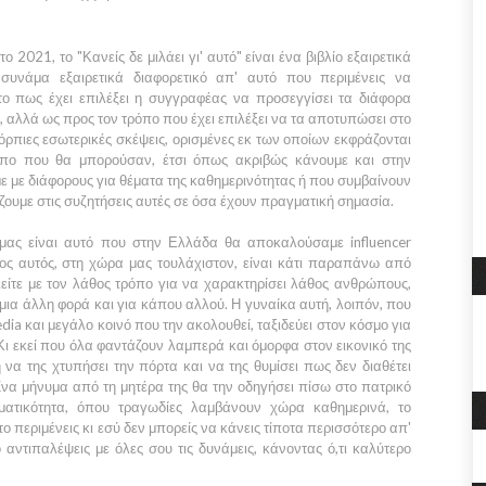
 2021, το "Κανείς δε μιλάει γι' αυτό" είναι ένα βιβλίο εξαιρετικά
συνάμα εξαιρετικά διαφορετικό απ' αυτό που περιμένεις να
το πως έχει επιλέξει η συγγραφέας να προσεγγίσει τα διάφορα
, αλλά ως προς τον τρόπο που έχει επιλέξει να τα αποτυπώσει στο
όρπιες εσωτερικές σκέψεις, ορισμένες εκ των οποίων εκφράζονται
όπο που θα μπορούσαν, έτσι όπως ακριβώς κάνουμε και στην
 με διάφορους για θέματα της καθημερινότητας ή που συμβαίνουν
ζουμε στις συζητήσεις αυτές σε όσα έχουν πραγματική σημασία.
 μας είναι αυτό που στην Ελλάδα θα αποκαλούσαμε influencer
ος αυτός, στη χώρα μας τουλάχιστον, είναι κάτι παραπάνω από
είτε με τον λάθος τρόπο για να χαρακτηρίσει λάθος ανθρώπους,
 μια άλλη φορά και για κάπου αλλού. Η γυναίκα αυτή, λοιπόν, που
dia και μεγάλο κοινό που την ακολουθεί, ταξιδεύει στον κόσμο για
Κι εκεί που όλα φαντάζουν λαμπερά και όμορφα στον εικονικό της
 να της χτυπήσει την πόρτα και να της θυμίσει πως δεν διαθέτει
α μήνυμα από τη μητέρα της θα την οδηγήσει πίσω στο πατρικό
ατικότητα, όπου τραγωδίες λαμβάνουν χώρα καθημερινά, το
ο περιμένεις κι εσύ δεν μπορείς να κάνεις τίποτα περισσότερο απ'
ο αντιπαλέψεις με όλες σου τις δυνάμεις, κάνοντας ό,τι καλύτερο