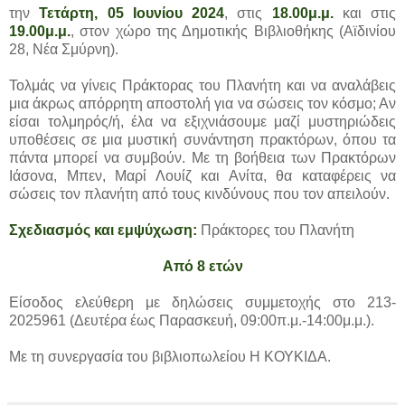
την
Τετάρτη, 05 Ιουνίου 2024
, στις
18.00μ.μ.
και στις
19.00μ.μ.
, στον χώρο της Δημοτικής Βιβλιοθήκης (Αϊδινίου
28, Νέα Σμύρνη).
Τολμάς να γίνεις Πράκτορας του Πλανήτη και να αναλάβεις
μια άκρως απόρρητη αποστολή για να σώσεις τον κόσμο; Αν
είσαι τολμηρός/ή, έλα να εξιχνιάσουμε μαζί μυστηριώδεις
υποθέσεις σε μια μυστική συνάντηση πρακτόρων, όπου τα
πάντα μπορεί να συμβούν. Με τη βοήθεια των Πρακτόρων
Ιάσονα, Μπεν, Μαρί Λουίζ και Ανίτα, θα καταφέρεις να
σώσεις τον πλανήτη από τους κινδύνους που τον απειλούν.
Σχεδιασμός και εμψύχωση:
Πράκτορες του Πλανήτη
Από 8 ετών
Είσοδος ελεύθερη με δηλώσεις συμμετοχής στο 213-
2025961 (Δευτέρα έως Παρασκευή, 09:00π.μ.-14:00μ.μ.).
Με τη συνεργασία του βιβλιοπωλείου Η ΚΟΥΚΙΔΑ.