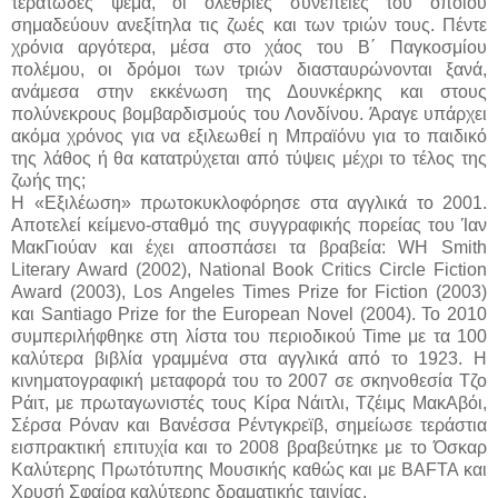
τερατώδες ψέμα, οι ολέθριες συνέπειες του οποίου
σημαδεύουν ανεξίτηλα τις ζωές και των τριών τους. Πέντε
χρόνια αργότερα, μέσα στο χάος του Β΄ Παγκοσμίου
πολέμου, οι δρόμοι των τριών διασταυρώνονται ξανά,
ανάμεσα στην εκκένωση της Δουνκέρκης και στους
πολύνεκρους βομβαρδισμούς του Λονδίνου. Άραγε υπάρχει
ακόμα χρόνος για να εξιλεωθεί η Μπραϊόνυ για το παιδικό
της λάθος ή θα κατατρύχεται από τύψεις μέχρι το τέλος της
ζωής της;
Η «Εξιλέωση» πρωτοκυκλοφόρησε στα αγγλικά το 2001.
Αποτελεί κείμενο-σταθμό της συγγραφικής πορείας του Ίαν
ΜακΓιούαν και έχει αποσπάσει τα βραβεία: WH Smith
Literary Award (2002), National Book Critics Circle Fiction
Award (2003), Los Angeles Times Prize for Fiction (2003)
και Santiago Prize for the European Novel (2004). Το 2010
συμπεριλήφθηκε στη λίστα του περιοδικού Time με τα 100
καλύτερα βιβλία γραμμένα στα αγγλικά από το 1923. Η
κινηματογραφική μεταφορά του το 2007 σε σκηνοθεσία Τζο
Ράιτ, με πρωταγωνιστές τους Κίρα Νάιτλι, Τζέιμς ΜακΑβόι,
Σέρσα Ρόναν και Βανέσσα Ρέντγκρεϊβ, σημείωσε τεράστια
εισπρακτική επιτυχία και το 2008 βραβεύτηκε με το Όσκαρ
Καλύτερης Πρωτότυπης Μουσικής καθώς και με BAFTA και
Χρυσή Σφαίρα καλύτερης δραματικής ταινίας.