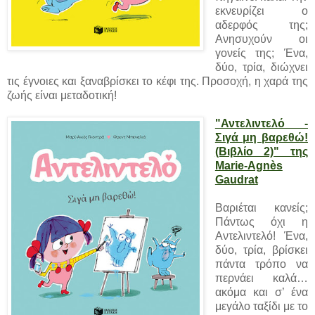
εκνευρίζει ο
αδερφός της;
Ανησυχούν οι
γονείς της; Ένα,
δύο, τρία, διώχνει
τις έγνοιες και ξαναβρίσκει το κέφι της. Προσοχή, η χαρά της
ζωής είναι μεταδοτική!
"Αντελιντελό -
Σιγά μη βαρεθώ!
(Βιβλίο 2)" της
Marie-Agnès
Gaudrat
Βαριέται κανείς;
Πάντως όχι η
Αντελιντελό! Ένα,
δύο, τρία, βρίσκει
πάντα τρόπο να
περνάει καλά…
ακόμα και σ’ ένα
μεγάλο ταξίδι με το