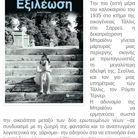
Την πιο ζεστή μέρα
του καλοκαιριού του
1935 στο κτήμα της
οικογένειας Τάλλις
στο Σάρρεϋ, η
δεκατριάχρονη
Μπραϊόνυ γίνεται
μάρτυρας μιας
περίεργης σκηνής
με πρωταγωνιστές
τη μεγαλύτερη
αδελφή της, Σεσίλια,
και τον γιο μιας
υπηρέτριας των
Τάλλις, τον Ρόμπι
Τέρνερ.
Η αδυναμία της
Μπραϊόνυ να
ερμηνεύσει σωστά
την οικειότητα μεταξύ των δύο ερωτευμένων νέων –σε
συνδυασμό με τη ζωηρή της φαντασία και το αναπτυγμένο
λογοτεχνικό της χάρισμα– την οδηγούν στο να επινοήσει ένα