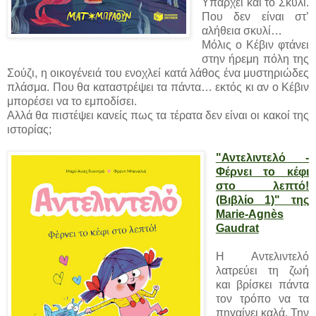
Υπάρχει και το Σκυλί.
Που δεν είναι στ’
αλήθεια σκυλί…
Μόλις ο Κέβιν φτάνει
στην ήρεμη πόλη της
Σούζι, η οικογένειά του ενοχλεί κατά λάθος ένα μυστηριώδες
πλάσμα. Που θα καταστρέψει τα πάντα… εκτός κι αν ο Κέβιν
μπορέσει να το εμποδίσει.
Αλλά θα πιστέψει κανείς πως τα τέρατα δεν είναι οι κακοί της
ιστορίας;
"Αντελιντελό -
Φέρνει το κέφι
στο λεπτό!
(Βιβλίο 1)" της
Marie-Agnès
Gaudrat
Η Αντελιντελό
λατρεύει τη ζωή
και βρίσκει πάντα
τον τρόπο να τα
πηγαίνει καλά. Την