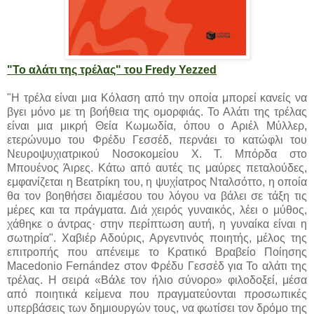
"Το αλάτι της τρέλας" του Fredy Yezzed
"Η τρέλα είναι μια Κόλαση από την οποία μπορεί κανείς να
βγει μόνο με τη βοήθεια της ομορφιάς. Το Αλάτι της τρέλας
είναι μια μικρή Θεία Κωμωδία, όπου ο Αριέλ Μύλλερ,
ετερώνυμο του Φρέδυ Γεσσέδ, περνάει το κατώφλι του
Νευροψυχιατρικού Νοσοκομείου Χ. Τ. Μπόρδα στο
Μπουένος Άιρες. Κάτω από αυτές τις μαύρες πεταλούδες,
εμφανίζεται η Βεατρίκη του, η ψυχίατρος Νταλσόττο, η οποία
θα τον βοηθήσει διαμέσου του λόγου να βάλει σε τάξη τις
μέρες και τα πράγματα. Διά χειρός γυναικός, λέει ο μύθος,
χάθηκε ο άντρας· στην περίπτωση αυτή, η γυναίκα είναι η
σωτηρία". Χαβιέρ Αδούρις, Αργεντινός ποιητής, μέλος της
επιτροπής που απένειμε το Κρατικό Βραβείο Ποίησης
Macedonio Fernández στον Φρέδυ Γεσσέδ για Το αλάτι της
τρέλας. Η σειρά «Βάλε τον ήλιο σύνορο» φιλοδοξεί, μέσα
από ποιητικά κείμενα που πραγματεύονται προσωπικές
υπερβάσεις των δημιουργών τους, να φωτίσει τον δρόμο της