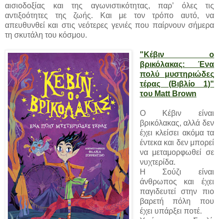
αισιοδοξίας και της αγωνιστικότητας, παρ’ όλες τις
αντιξοότητες της ζωής. Και με τον τρόπο αυτό, να
απευθυνθεί και στις νεότερες γενιές που παίρνουν σήμερα
τη σκυτάλη του κόσμου.
"Κέβιν ο
βρικόλακας: Ένα
πολύ μυστηριώδες
τέρας (Βιβλίο 1)"
του Matt Brown
Ο Κέβιν είναι
βρικόλακας, αλλά δεν
έχει κλείσει ακόμα τα
έντεκα και δεν μπορεί
να μεταμορφωθεί σε
νυχτερίδα.
Η Σούζι είναι
άνθρωπος και έχει
παγιδευτεί στην πιο
βαρετή πόλη που
έχει υπάρξει ποτέ.