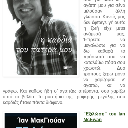
αγάπη μου για σένα
μιλούσαν άλλη
γλώσσα. Κανείς μας
δεν έφταιγε γι’ αυτό:
η ζωή είχε μπει
ανάμεσά μας.
Έπρεπε να
μεγαλώσω για να
δω καθαρά το
πρόσωπό σου, να
καταλάβω πόσα σου
χρωστώ. Δυο
τρόπους ξέρω μόνο
να χαρίζομαι: ν’
αγαπώ, και να
γράφω. Και καθώς ήδη σ’ αγαπάω απέραντα, σου χαρίζω
αυτό το βιβλίο. Το μυστήριο της τρυφερής, μεγάλης σου
καρδιάς ήτανε πάντα διάφανο.
"Εξιλώση" του Ian
McEwan