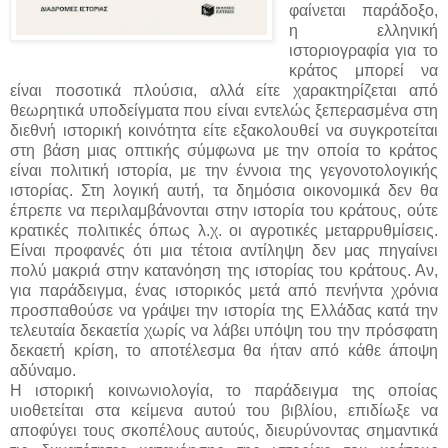
φαίνεται παράδοξο,
η ελληνική
ιστοριογραφία για το
κράτος μπορεί να
είναι ποσοτικά πλούσια, αλλά είτε χαρακτηρίζεται από
θεωρητικά υποδείγματα που είναι εντελώς ξεπερασμένα στη
διεθνή ιστορική κοινότητα είτε εξακολουθεί να συγκροτείται
στη βάση μιας οπτικής σύμφωνα με την οποία το κράτος
είναι πολιτική ιστορία, με την έννοια της γεγονοτολογικής
ιστορίας. Στη λογική αυτή, τα δημόσια οικονομικά δεν θα
έπρεπε να περιλαμβάνονται στην ιστορία του κράτους, ούτε
κρατικές πολιτικές όπως λ.χ. οι αγροτικές μεταρρυθμίσεις.
Είναι προφανές ότι μια τέτοια αντίληψη δεν μας πηγαίνει
πολύ μακριά στην κατανόηση της ιστορίας του κράτους. Αν,
για παράδειγμα, ένας ιστορικός μετά από πενήντα χρόνια
προσπαθούσε να γράψει την ιστορία της Ελλάδας κατά την
τελευταία δεκαετία χωρίς να λάβει υπόψη του την πρόσφατη
δεκαετή κρίση, το αποτέλεσμα θα ήταν από κάθε άποψη
αδύναμο.
Η ιστορική κοινωνιολογία, το παράδειγμα της οποίας
υιοθετείται στα κείμενα αυτού του βιβλίου, επιδίωξε να
αποφύγει τους σκοπέλους αυτούς, διευρύνοντας σημαντικά