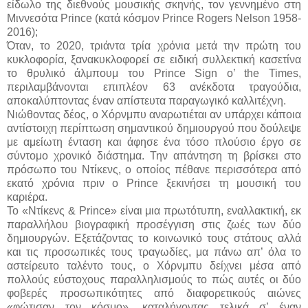
είδωλο της διεθνούς μουσικής σκηνής, τον γεννημένο στη
Μιννεσότα Prince (κατά κόσμον Prince Rogers Nelson 1958-
2016);
Όταν, το 2020, τριάντα τρία χρόνια μετά την πρώτη του
κυκλοφορία, ξανακυκλοφορεί σε ειδική συλλεκτική κασετίνα
το θρυλικό άλμπουμ του Prince Sign o’ the Times,
περιλαμβάνονται επιπλέον 63 ανέκδοτα τραγούδια,
αποκαλύπτοντας έναν απίστευτα παραγωγικό καλλιτέχνη.
Νιώθοντας δέος, ο Χόρνμπυ αναρωτιέται αν υπάρχει κάποια
αντίστοιχη περίπτωση σημαντικού δημιουργού που δούλεψε
με αμείωτη ένταση και άφησε ένα τόσο πλούσιο έργο σε
σύντομο χρονικό διάστημα. Την απάντηση τη βρίσκει στο
πρόσωπο του Ντίκενς, ο οποίος πέθανε περισσότερα από
εκατό χρόνια πριν ο Prince ξεκινήσει τη μουσική του
καριέρα.
Το «Ντίκενς & Prince» είναι μια πρωτότυπη, εναλλακτική, εκ
παραλλήλου βιογραφική προσέγγιση στις ζωές των δύο
δημιουργών. Εξετάζοντας το κοινωνικό τους στάτους αλλά
και τις προσωπικές τους τραγωδίες, μα πάνω απ’ όλα το
αστείρευτο ταλέντο τους, ο Χόρνμπυ δείχνει μέσα από
πολλούς εύστοχους παραλληλισμούς το πώς αυτές οι δύο
φοβερές προσωπικότητες από διαφορετικούς αιώνες
«φώτισαν τον κόσμο», καταλήγοντας τελικά σ’ έναν