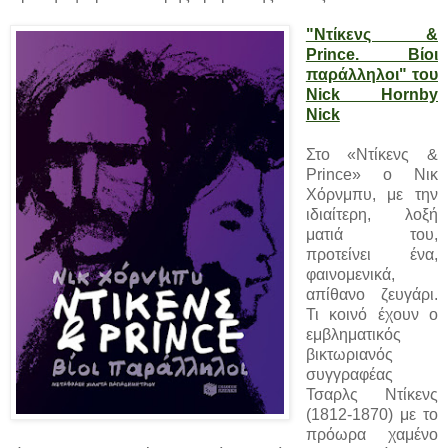
"Ντίκενς &
Prince. Βίοι
παράλληλοι" του
Nick Hornby
Nick
Στο «Ντίκενς &
Prince» ο Νικ
Χόρνμπυ, με την
ιδιαίτερη, λοξή
ματιά του,
προτείνει ένα,
φαινομενικά,
απίθανο ζευγάρι.
Τι κοινό έχουν ο
εμβληματικός
βικτωριανός
συγγραφέας
Τσαρλς Ντίκενς
(1812-1870) με το
πρόωρα χαμένο