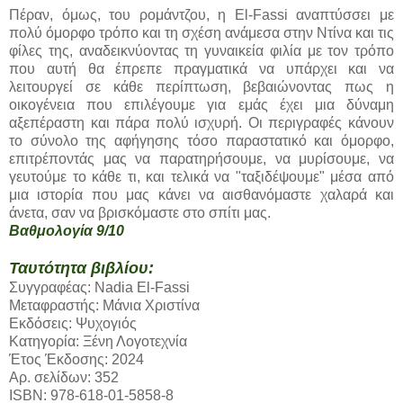
Πέραν, όμως, του ρομάντζου, η El-Fassi αναπτύσσει με
πολύ όμορφο τρόπο και τη σχέση ανάμεσα στην Ντίνα και τις
φίλες της, αναδεικνύοντας τη γυναικεία φιλία με τον τρόπο
που αυτή θα έπρεπε πραγματικά να υπάρχει και να
λειτουργεί σε κάθε περίπτωση, βεβαιώνοντας πως η
οικογένεια που επιλέγουμε για εμάς έχει μια δύναμη
αξεπέραστη και πάρα πολύ ισχυρή. Οι περιγραφές κάνουν
το σύνολο της αφήγησης τόσο παραστατικό και όμορφο,
επιτρέποντάς μας να παρατηρήσουμε, να μυρίσουμε, να
γευτούμε το κάθε τι, και τελικά να "ταξιδέψουμε" μέσα από
μια ιστορία που μας κάνει να αισθανόμαστε χαλαρά και
άνετα, σαν να βρισκόμαστε στο σπίτι μας.
Βαθμολογία 9/10
Ταυτότητα βιβλίου:
Συγγραφέας: Nadia El-Fassi
Μεταφραστής: Μάνια Χριστίνα
Εκδόσεις: Ψυχογιός
Κατηγορία: Ξένη Λογοτεχνία
Έτος Έκδοσης: 2024
Αρ. σελίδων: 352
ISBN: 978-618-01-5858-8