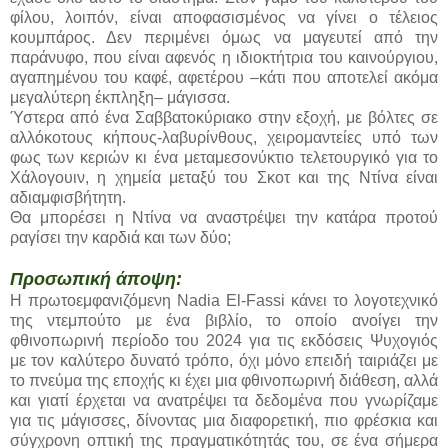
φίλου, λοιπόν, είναι αποφασισμένος να γίνει ο τέλειος
κουμπάρος. Δεν περιμένει όμως να μαγευτεί από την
παράνυφο, που είναι αφενός η ιδιοκτήτρια του καινούργιου,
αγαπημένου του καφέ, αφετέρου –κάτι που αποτελεί ακόμα
μεγαλύτερη έκπληξη– μάγισσα.
Ύστερα από ένα Σαββατοκύριακο στην εξοχή, με βόλτες σε
αλλόκοτους κήπους-λαβυρίνθους, χειρομαντείες υπό των
φως των κεριών κι ένα μεταμεσονύκτιο τελετουργικό για το
Χάλογουιν, η χημεία μεταξύ του Σκοτ και της Ντίνα είναι
αδιαμφισβήτητη.
Θα μπορέσει η Ντίνα να αναστρέψει την κατάρα προτού
ραγίσει την καρδιά και των δύο;
Προσωπική άποψη:
Η πρωτοεμφανιζόμενη Nadia El-Fassi κάνει το λογοτεχνικό
της ντεμπούτο με ένα βιβλίο, το οποίο ανοίγει την
φθινοπωρινή περίοδο του 2024 για τις εκδόσεις Ψυχογιός
με τον καλύτερο δυνατό τρόπο, όχι μόνο επειδή ταιριάζει με
το πνεύμα της εποχής κι έχει μια φθινοπωρινή διάθεση, αλλά
και γιατί έρχεται να ανατρέψει τα δεδομένα που γνωρίζαμε
για τις μάγισσες, δίνοντας μια διαφορετική, πιο φρέσκια και
σύγχρονη οπτική της πραγματικότητάς του, σε ένα σήμερα