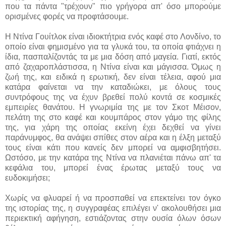
που τα πάντα "τρέχουν" πιο γρήγορα απ' όσο μπορούμε
ορισμένες φορές να προφτάσουμε.
Η Ντίνα Γουίτλοκ είναι ιδιοκτήτρια ενός καφέ στο Λονδίνο, το
οποίο είναι φημισμένο για τα γλυκά του, τα οποία φτιάχνει η
ίδια, πασπαλίζοντάς τα με μια δόση από μαγεία. Γιατί, εκτός
από ζαχαροπλάστισσα, η Ντίνα είναι και μάγισσα. Όμως η
ζωή της, και ειδικά η ερωτική, δεν είναι τέλεια, αφού μια
κατάρα φαίνεται να την καταδιώκει, με όλους τους
συντρόφους της να έχυν βρεθεί πολύ κοντά σε κοσμικές
εμπειρίες θανάτου. Η γνωριμία της με τον Σκοτ Μέισον,
πελάτη της στο καφέ και κουμπάρος στον γάμο της φίλης
της, για χάρη της οποίας εκείνη έχει δεχθεί να γίνει
παράνυμφος, θα ανάψει σπίθες στον αέρα και η έλξη μεταξύ
τους είναι κάτι που κανείς δεν μπορεί να αμφισβητήσει.
Ωστόσο, με την κατάρα της Ντίνα να πλανιέται πάνω απ' τα
κεφάλια του, μπορεί ένας έρωτας μεταξύ τους να
ευδοκιμήσει;
Χωρίς να φλυαρεί ή να προσπαθεί να επεκτείνει τον όγκο
της ιστορίας της, η συγγραφέας επιλέγει ν' ακολουθήσει μια
περιεκτική αφήγηση, εστιάζοντας στην ουσία όλων όσων