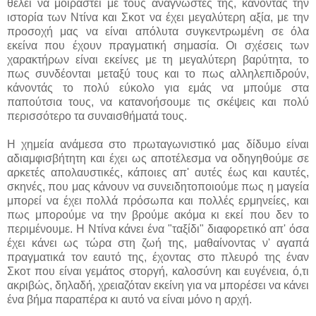
θέλει να μοιραστεί με τους αναγνώστες της, κάνοντας την
ιστορία των Ντίνα και Σκοτ να έχει μεγαλύτερη αξία, με την
προσοχή μας να είναι απόλυτα συγκεντρωμένη σε όλα
εκείνα που έχουν πραγματική σημασία. Οι σχέσεις των
χαρακτήρων είναι εκείνες με τη μεγαλύτερη βαρύτητα, το
πως συνδέονται μεταξύ τους και το πως αλληλεπιδρούν,
κάνοντάς το πολύ εύκολο για εμάς να μπούμε στα
παπούτσια τους, να κατανοήσουμε τις σκέψεις και πολύ
περισσότερο τα συναισθήματά τους.
Η χημεία ανάμεσα στο πρωταγωνιστικό μας δίδυμο είναι
αδιαμφισβήτητη και έχει ως αποτέλεσμα να οδηγηθούμε σε
αρκετές απολαυστικές, κάποιες απ' αυτές έως και καυτές,
σκηνές, που μας κάνουν να συνειδητοποιούμε πως η μαγεία
μπορεί να έχει πολλά πρόσωπα και πολλές ερμηνείες, και
πως μπορούμε να την βρούμε ακόμα κι εκεί που δεν το
περιμένουμε. Η Ντίνα κάνει ένα "ταξίδι" διαφορετικό απ' όσα
έχει κάνει ως τώρα στη ζωή της, μαθαίνοντας ν' αγαπά
πραγματικά τον εαυτό της, έχοντας στο πλευρό της έναν
Σκοτ που είναι γεμάτος στοργή, καλοσύνη και ευγένεια, ό,τι
ακριβώς, δηλαδή, χρειαζόταν εκείνη για να μπορέσει να κάνει
ένα βήμα παραπέρα κι αυτό να είναι μόνο η αρχή.