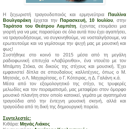
Η ξεχωριστή τραγουδοποιός και ερμηνεύτρια
Παυλίνα
Βουλγαράκη
έρχεται την
Παρασκευή, 10 Ιουλίου
, στην
Ταράτσα του Θεάτρου Λαμπέτη
, έχοντας ετοιμάσει μια
γιορτή για να μας παρασύρει σε όλα αυτά που έχει αγαπήσει,
να τραγουδήσουμε, να συγκινηθούμε, να νοσταλγήσουμε, να
ερωτευτούμε και να γεμίσουμε την ψυχή μας με μουσική και
φως!
Συστήθηκε στο κοινό το 2015 μέσα από τη μεγάλη
ραδιοφωνική επιτυχία «Λαβύρινθοι», ένα ντουέτο με τον
Μπάμπη Στόκα, σε δικούς της στίχους και μουσική. Έχει
εμφανιστεί δίπλα σε σπουδαίους καλλιτέχνες, όπως ο Μ.
Μητσιάς, ο Λ. Μαχαιρίτσας, ο Γ. Κότσιρας, η Δ. Γαλάνη κ.ά.
Μέσα από τον εξομολογητικό της στίχο, τις τρυφερές
μελωδίες και τον πειραματισμό, μας μεταφέρει στον όμορφο
μουσικό πλανήτη στον οποίο κατοικεί, γεμάτο με αγαπημένα
τραγούδια από την έντεχνη μουσική σκηνή, αλλά και
τραγούδια από τη δική της δημιουργική πορεία.
Συντελεστές:
Κιθάρα:
Μηνάς Λιάκος