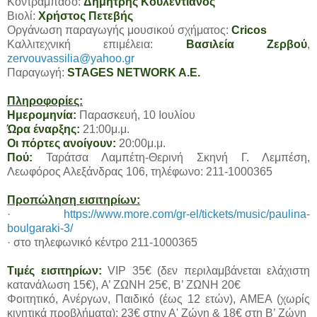
Κοντραμπάσο:
Δημήτρης Κουλεντιανός
Βιολί:
Χρήστος Πετεβής
Οργάνωση παραγωγής μουσικού σχήματος:
Cricos
Καλλιτεχνική επιμέλεια:
Βασιλεία Ζερβού
,
zervouvassilia@yahoo.gr
Παραγωγή:
STAGES NETWORK A.E.
Πληροφορίες:
Ημερομηνία:
Παρασκευή, 10 Ιουλίου
Ώρα έναρξης:
21:00μ.μ.
Οι πόρτες ανοίγουν:
20:00μ.μ.
Πού:
Ταράτσα Λαμπέτη-Θερινή Σκηνή Γ. Λεμπέση,
Λεωφόρος Αλεξάνδρας 106, τηλέφωνο: 211-1000365
Προπώληση εισιτηρίων:
·
https://www.more.com/gr-el/tickets/music/paulina-
boulgaraki-3/
· στο τηλεφωνικό κέντρο 211-1000365
Τιμές εισιτηρίων:
VIP 35€ (δεν περιλαμβάνεται ελάχιστη
κατανάλωση 15€), Α’ ΖΩΝΗ 25€, Β’ ΖΩΝΗ 20€
Φοιτητικό, Ανέργων, Παιδικό (έως 12 ετών), ΑΜΕΑ (χωρίς
κινητικά προβλήματα): 23€ στην Α' Ζώνη & 18€ στη Β’ Ζώνη